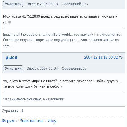
Участник
Здесь с 2006-08-18
Сообщений: 182
Моя аська 427512839 всегда рад всех видеть, слышать, нюхать и
др)))
Imagine all the people Sharing all the world... You may say I`m a dreamer But
I`m not the only one I hope some day you`ll join us And the world will live as
one...
Вне форума
рыся
2007-12-14 12:59:32
#5
Участник
Здесь с 2007-12-04
Сообщений: 25
эх, а кто в этом мире не ищет?..я вот уже отчаялась найти других...
теперь хочу хотя бы найти себя..)
" я занимаюсь любовью, а не войной!"
Вне форума
Страницы
1
Форум
»
Знакомства
»
Ищу.