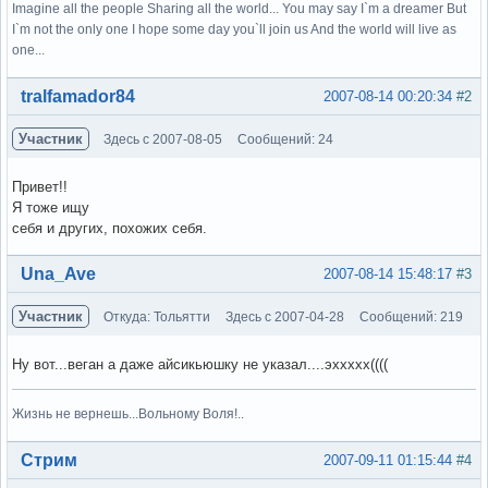
Imagine all the people Sharing all the world... You may say I`m a dreamer But
I`m not the only one I hope some day you`ll join us And the world will live as
one...
Вне форума
tralfamador84
2007-08-14 00:20:34
#2
Участник
Здесь с 2007-08-05
Сообщений: 24
Привет!!
Я тоже ищу
себя и других, похожих себя.
Вне форума
Una_Ave
2007-08-14 15:48:17
#3
Участник
Откуда: Тольятти
Здесь с 2007-04-28
Сообщений: 219
Ну вот...веган а даже айсикьюшку не указал....эххххх((((
Жизнь не вернешь...Вольному Воля!..
Вне форума
Стрим
2007-09-11 01:15:44
#4