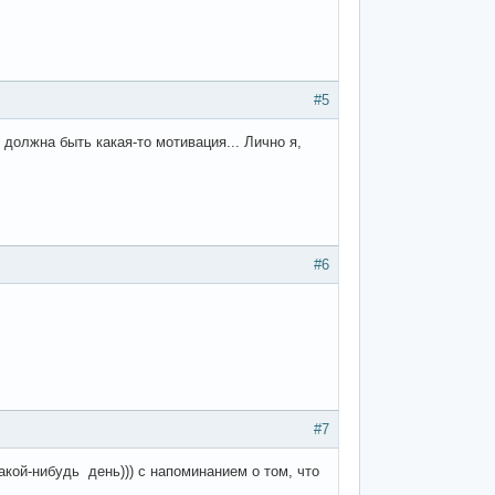
#5
 должна быть какая-то мотивация... Лично я,
#6
#7
акой-нибудь день))) с напоминанием о том, что