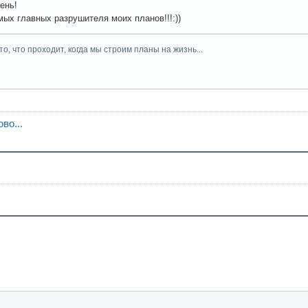
ень!
мых главных разрушителя моих планов!!!:))
то, что проходит, когда мы строим планы на жизнь...
во...