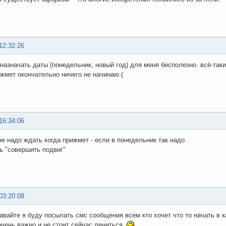
12:32:26
 назначать даты (понедельник, новый год) для меня бесполезно. всё-таки
ижмет окончательно ничего не начинаю:(
16:34:06
не надо ждать когда прижмет - если в понедельник так надо
ь "совершить подвиг"
03:20:08
давайте я буду посылать смс сообщения всем кто хочет что то начать в к
очень важно и не стоит сейчас лениться.