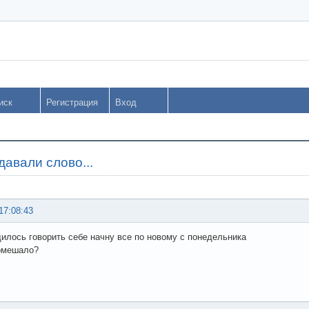
иск
Регистрация
Вход
давали слово...
17:08:43
илось говорить себе начну все по новому с понедельника
омешало?