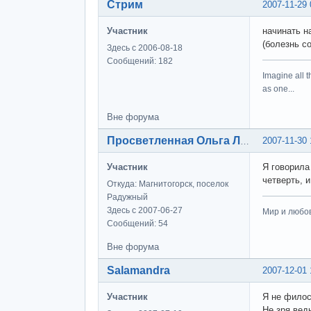
Стрим
2007-11-29 
Участник
начинать н
(болезнь с
Здесь с 2006-08-18
Сообщений: 182
Imagine all t
as one...
Вне форума
2007-11-30 
Просветленная Ольга Лэнс
Участник
Я говорила
четверть, 
Откуда: Магнитогорск, поселок
Радужный
Здесь с 2007-06-27
Мир и любов
Сообщений: 54
Вне форума
Salamandra
2007-12-01 
Участник
Я не филос
Не зря вед