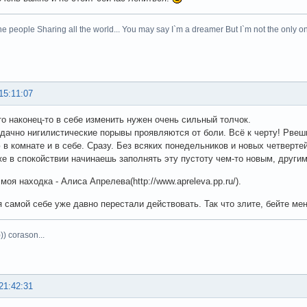
he people Sharing all the world... You may say I`m a dreamer But I`m not the only on
15:11:07
то наконец-то в себе изменить нужен очень сильный толчок.
дачно нигилистические порывы проявляются от боли. Всё к черту! Рвеш
 в комнате и в себе. Сразу. Без всяких понедельников и новых четвертей 
же в спокойствии начинаешь заполнять эту пустоту чем-то новым, другим,
оя находка - Алиса Апрелева(http://www.apreleva.pp.ru/).
 самой себе уже давно перестали действовать. Так что злите, бейте мен
)) corason...
21:42:31