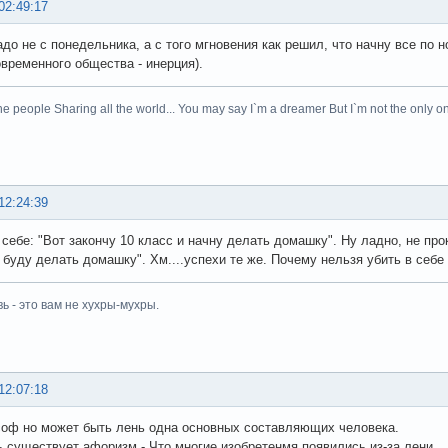
02:49:17
адо не с понедельника, а с того мгновения как решил, что начну все по 
овременного общества - инерция).
he people Sharing all the world... You may say I`m a dreamer But I`m not the only on
12:24:39
 себе: "Вот закончу 10 класс и начну делать домашку". Ну ладно, не про
и буду делать домашку". Хм....успехи те же. Почему нельзя убить в себе
ь - это вам не хухры-мухры.
12:07:18
оф но может быть лень одна основных составляющих человека.
ь существует афоризм - Что многие изобретенмя появились из-за лени.