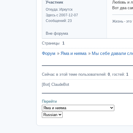
Участник
Любовь и л
Вот два са
Откуда: Иркутск
Здесь с 2007-12-07
Сообщений: 23
Жизнь - это 
Вне форума
Страницы
1
Форум
»
Яма и нияма
»
Мы себе давали сло
Сейчас в этой теме пользователей:
0
, гостей:
1
[Bot] ClaudeBot
Перейти