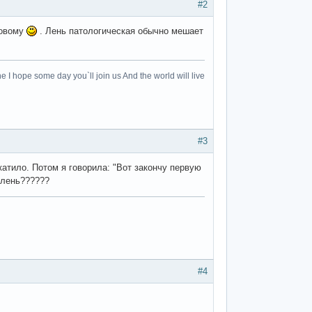
#2
новому
. Лень патологическая обычно мешает
e I hope some day you`ll join us And the world will live
#3
катило. Потом я говорила: "Вот закончу первую
 лень??????
#4