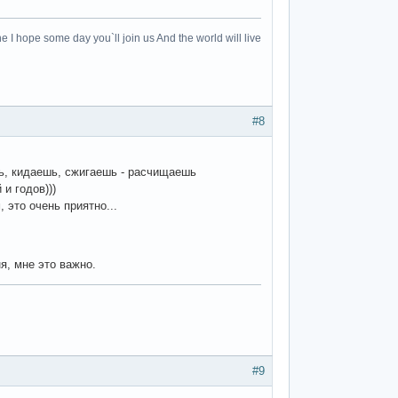
e I hope some day you`ll join us And the world will live
#8
ь, кидаешь, сжигаешь - расчищаешь
и годов)))
 это очень приятно...
я, мне это важно.
#9