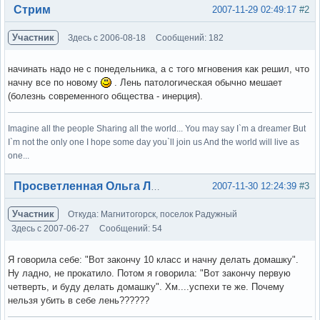
Вне форума
Стрим
2007-11-29 02:49:17
#2
Участник
Здесь с 2006-08-18
Сообщений: 182
начинать надо не с понедельника, а с того мгновения как решил, что
начну все по новому
. Лень патологическая обычно мешает
(болезнь современного общества - инерция).
Imagine all the people Sharing all the world... You may say I`m a dreamer But
I`m not the only one I hope some day you`ll join us And the world will live as
one...
Вне форума
2007-11-30 12:24:39
#3
Просветленная Ольга Лэнс
Участник
Откуда: Магнитогорск, поселок Радужный
Здесь с 2007-06-27
Сообщений: 54
Я говорила себе: "Вот закончу 10 класс и начну делать домашку".
Ну ладно, не прокатило. Потом я говорила: "Вот закончу первую
четверть, и буду делать домашку". Хм....успехи те же. Почему
нельзя убить в себе лень??????