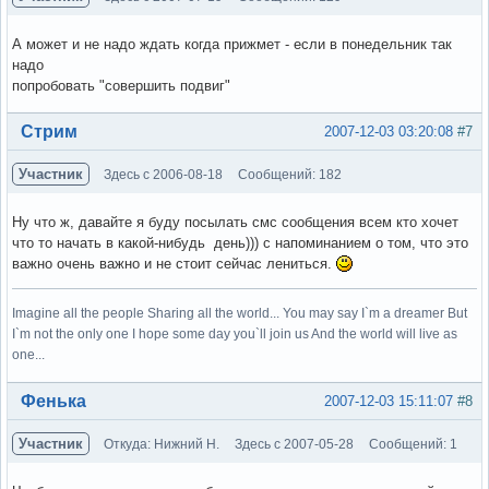
А может и не надо ждать когда прижмет - если в понедельник так
надо
попробовать "совершить подвиг"
Вне форума
Стрим
2007-12-03 03:20:08
#7
Участник
Здесь с 2006-08-18
Сообщений: 182
Ну что ж, давайте я буду посылать смс сообщения всем кто хочет
что то начать в какой-нибудь день))) с напоминанием о том, что это
важно очень важно и не стоит сейчас лениться.
Imagine all the people Sharing all the world... You may say I`m a dreamer But
I`m not the only one I hope some day you`ll join us And the world will live as
one...
Вне форума
Фенька
2007-12-03 15:11:07
#8
Участник
Откуда: Нижний Н.
Здесь с 2007-05-28
Сообщений: 1