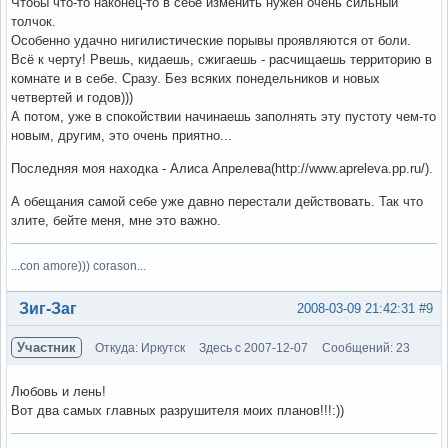
Чтобы что-то наконец-то в себе изменить нужен очень сильный
толчок.
Особенно удачно нигилистические порывы проявляются от боли.
Всё к черту! Рвешь, кидаешь, сжигаешь - расчищаешь территорию в
комнате и в себе. Сразу. Без всяких понедельников и новых
четвертей и годов)))
А потом, уже в спокойствии начинаешь заполнять эту пустоту чем-то
новым, другим, это очень приятно...
Последняя моя находка - Алиса Апрелева(http://www.apreleva.pp.ru/).
А обещания самой себе уже давно перестали действовать. Так что
злите, бейте меня, мне это важно.
...con amore))) corason...
Вне форума
Зиг-Заг
2008-03-09 21:42:31
#9
Участник
Откуда: Иркутск
Здесь с 2007-12-07
Сообщений: 23
Любовь и лень!
Вот два самых главных разрушителя моих планов!!!:))