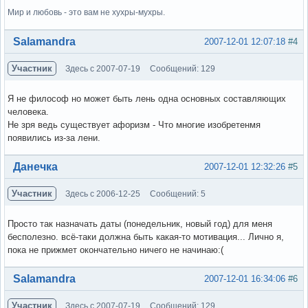
Мир и любовь - это вам не хухры-мухры.
Вне форума
Salamandra
2007-12-01 12:07:18
#4
Участник
Здесь с 2007-07-19
Сообщений: 129
Я не философ но может быть лень одна основных составляющих
человека.
Не зря ведь существует афоризм - Что многие изобретенмя
появились из-за лени.
Вне форума
Данечка
2007-12-01 12:32:26
#5
Участник
Здесь с 2006-12-25
Сообщений: 5
Просто так назначать даты (понедельник, новый год) для меня
бесполезно. всё-таки должна быть какая-то мотивация... Лично я,
пока не прижмет окончательно ничего не начинаю:(
Вне форума
Salamandra
2007-12-01 16:34:06
#6
Участник
Здесь с 2007-07-19
Сообщений: 129