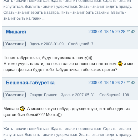
Жить - значит ошибаться. Ждать - значит сомневаться. Скрыть - значит
испугаться. Всплыть - значит удержаться. Знать - значит видеть правду.
Спать - значит верить в завтра. Пить - значит бить стаканы. Взвыть -
значит быть на грани...
Вне форума
Мишаня
2008-01-18 15:29:28
#142
Участник
Здесь с 2008-01-09
Сообщений: 7
Понял табуреточка, буду штурмовать почту))))
Я тоже учусь плести, но пока только сплошным плетением
и моя
первая фенька будет тебе Табуреточка, тебе каких цветов?
Вне форума
Бешеная-табуретка
2008-01-18 16:26:27
#143
Участник
Откуда: Брянск
Здесь с 2007-05-31
Сообщений: 108
Мишаня
А можно какую нибудь двухцветную, и чтобы один из
цветов был белый??? Мечта)))
Жить - значит ошибаться. Ждать - значит сомневаться. Скрыть - значит
испугаться. Всплыть - значит удержаться. Знать - значит видеть правду.