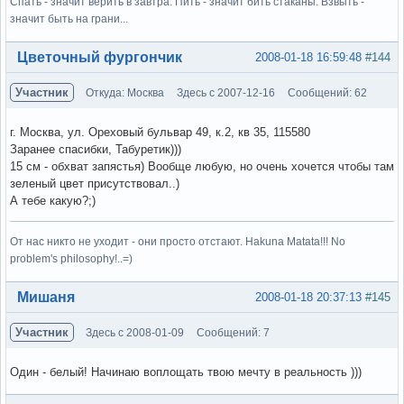
Спать - значит верить в завтра. Пить - значит бить стаканы. Взвыть -
значит быть на грани...
Вне форума
Цветочный фургончик
2008-01-18 16:59:48
#144
Участник
Откуда: Москва
Здесь с 2007-12-16
Сообщений: 62
г. Москва, ул. Ореховый бульвар 49, к.2, кв 35, 115580
Заранее спасибки, Табуретик)))
15 см - обхват запястья) Вообще любую, но очень хочется чтобы там
зеленый цвет присутствовал..)
А тебе какую?;)
От нас никто не уходит - они просто отстают. Hakuna Matata!!! No
problem's philosophy!..=)
Вне форума
Мишаня
2008-01-18 20:37:13
#145
Участник
Здесь с 2008-01-09
Сообщений: 7
Один - белый! Начинаю воплощать твою мечту в реальность )))