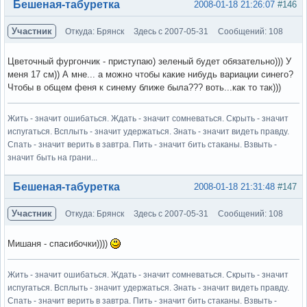
Вне форума
Бешеная-табуретка
2008-01-18 21:26:07
#146
Участник
Откуда: Брянск
Здесь с 2007-05-31
Сообщений: 108
Цветочный фургончик - приступаю) зеленый будет обязательно))) У
меня 17 см)) А мне... а можно чтобы какие нибудь вариации синего?
Чтобы в общем феня к синему ближе была??? воть...как то так)))
Жить - значит ошибаться. Ждать - значит сомневаться. Скрыть - значит
испугаться. Всплыть - значит удержаться. Знать - значит видеть правду.
Спать - значит верить в завтра. Пить - значит бить стаканы. Взвыть -
значит быть на грани...
Вне форума
Бешеная-табуретка
2008-01-18 21:31:48
#147
Участник
Откуда: Брянск
Здесь с 2007-05-31
Сообщений: 108
Мишаня - спасибочки))))
Жить - значит ошибаться. Ждать - значит сомневаться. Скрыть - значит
испугаться. Всплыть - значит удержаться. Знать - значит видеть правду.
Спать - значит верить в завтра. Пить - значит бить стаканы. Взвыть -