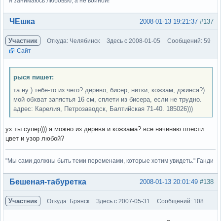
" я занимаюсь любовью, а не войной!"
Вне форума
ЧЕшка
2008-01-13 19:21:37
#137
Участник
Откуда: Челябинск
Здесь с 2008-01-05
Сообщений: 59
Сайт
рыся пишет:
та ну ) тебе-то из чего? дерево, бисер, нитки, кожзам, джинса?)
мой обхват запястья 16 см, сплети из бисера, если не трудно.
адрес: Карелия, Петрозаводск, Балтийская 71-40. 185026)))
ух ты супер))) а можно из дерева и кожзама? все начинаю плести
цвет и узор любой?
"Мы сами должны быть теми переменами, которые хотим увидеть." Ганди
Вне форума
Бешеная-табуретка
2008-01-13 20:01:49
#138
Участник
Откуда: Брянск
Здесь с 2007-05-31
Сообщений: 108