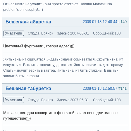
От нас никто не уходит - они просто отстают. Hakuna Matata!!! No
problem's philosophy!..=)
Вне форума
Бешеная-табуретка
2008-01-18 12:48:44
#140
Участник
Откуда: Брянск
Здесь с 2007-05-31
Сообщений: 108
Цветочный фургончик , говори адрес))))
Жить - значит ошибаться. Ждать - значит сомневаться. Скрыть - значит
испугаться. Всплыть - значит удержаться. Знать - значит видеть правду.
Спать - значит верить в завтра. Пить - значит бить стаканы. Взвыть -
значит быть на грани...
Вне форума
Бешеная-табуретка
2008-01-18 12:50:57
#141
Участник
Откуда: Брянск
Здесь с 2007-05-31
Сообщений: 108
Мишаня, сегодня конвертик с фенечкой начал свое длительное
путешествие))))