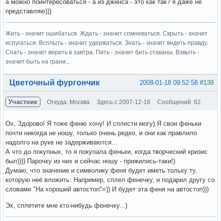
а можно поинтересоваться - а из джинса - это как так? я даже не
представляю)))
Жить - значит ошибаться. Ждать - значит сомневаться. Скрыть - значит
испугаться. Всплыть - значит удержаться. Знать - значит видеть правду.
Спать - значит верить в завтра. Пить - значит бить стаканы. Взвыть -
значит быть на грани...
Вне форума
Цветочный фургончик
2008-01-18 09:52:58
#139
Участник
Откуда: Москва
Здесь с 2007-12-16
Сообщений: 62
Ох, Здорово! Я тоже феню хочу! И сплести могу) Я свои феньки
почти никогда не ношу, только очень редко, и они как правлило
надолго на руке не задерживаются...
А что до покупных, то я покупала феньки, когда творческий кризис
был)))) Парочку из них и сейчас ношу - прижились-таки!)
Думаю, что значение и символику феня будет иметь тольку ту,
которую неё вложить. Например, сплел фенечку, и подарил другу со
словами "На хороший автостоп"=)) И будет эта феня на автостоп)))
Эх, сплетите мне кто-нибудь фенечку...)