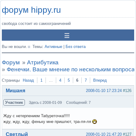
форум hippy.ru
свобода состоит из самоограничений
Вы не вошли.
Темы:
Активные
|
Без ответа
Форум
»
Атрибутика
»
Фенечки. Ваше мнение по нескольким вопроса
Страницы
Назад
1
…
4
5
6
7
Вперед
Мишаня
2008-01-10 17:23:24
#126
Участник
Здесь с 2008-01-09
Сообщений: 7
Жду с нетерпением Табуреточка!!!!!
жду, жду, жду, феньку мне пришлют, тра-ля-ля
Вне форума
Светлый
2008-01-10 21:47:20
#127