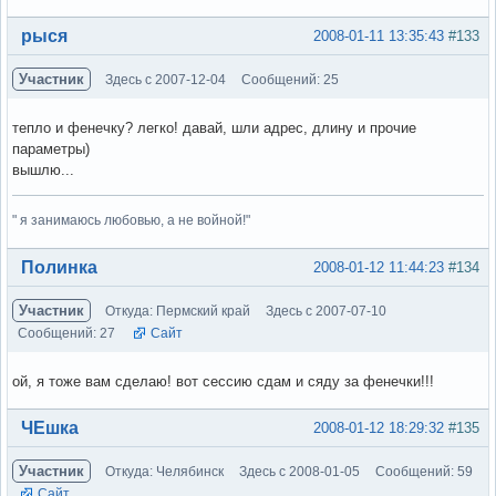
Вне форума
рыся
2008-01-11 13:35:43
#133
Участник
Здесь с 2007-12-04
Сообщений: 25
тепло и фенечку? легко! давай, шли адрес, длину и прочие
параметры)
вышлю...
" я занимаюсь любовью, а не войной!"
Вне форума
Полинка
2008-01-12 11:44:23
#134
Участник
Откуда: Пермский край
Здесь с 2007-07-10
Сообщений: 27
Сайт
ой, я тоже вам сделаю! вот сессию сдам и сяду за фенечки!!!
Вне форума
ЧЕшка
2008-01-12 18:29:32
#135
Участник
Откуда: Челябинск
Здесь с 2008-01-05
Сообщений: 59
Сайт