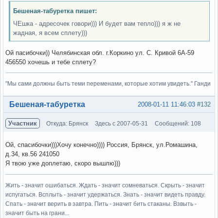
Бешеная-табуретка пишет:
ЧЕшка - адресочек говори))) И будет вам тепло))) я ж не
жадная, я всем сплету)))
Ой пасибочки)) Челябинская обл. г.Коркино ул. С. Кривой 6А-59
456550 хочешь и тебе сплету?
"Мы сами должны быть теми переменами, которые хотим увидеть." Ганди
Вне форума
Бешеная-табуретка
2008-01-11 11:46:03
#132
Участник
Откуда: Брянск
Здесь с 2007-05-31
Сообщений: 108
Ой, спасибочки)))Хочу конечно)))) Россия, Брянск, ул.Ромашина,
д.34, кв.56 241050
Я твою уже доплетаю, скоро вышлю)))
Жить - значит ошибаться. Ждать - значит сомневаться. Скрыть - значит
испугаться. Всплыть - значит удержаться. Знать - значит видеть правду.
Спать - значит верить в завтра. Пить - значит бить стаканы. Взвыть -
значит быть на грани...