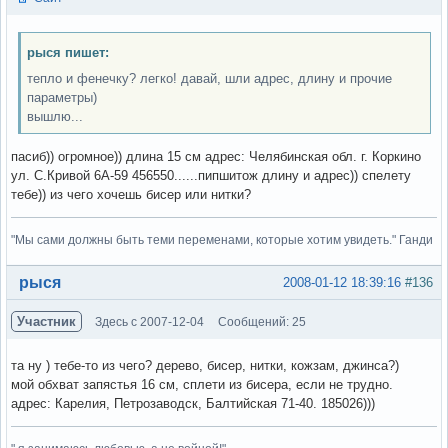
рыся пишет:
тепло и фенечку? легко! давай, шли адрес, длину и прочие
параметры)
вышлю...
пасиб)) огромное)) длина 15 см адрес: Челябинская обл. г. Коркино
ул. С.Кривой 6А-59 456550......пипшитож длину и адрес)) спелету
тебе)) из чего хочешь бисер или нитки?
"Мы сами должны быть теми переменами, которые хотим увидеть." Ганди
Вне форума
рыся
2008-01-12 18:39:16
#136
Участник
Здесь с 2007-12-04
Сообщений: 25
та ну ) тебе-то из чего? дерево, бисер, нитки, кожзам, джинса?)
мой обхват запястья 16 см, сплети из бисера, если не трудно.
адрес: Карелия, Петрозаводск, Балтийская 71-40. 185026)))