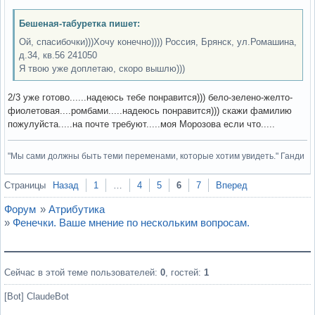
Бешеная-табуретка пишет:
Ой, спасибочки)))Хочу конечно)))) Россия, Брянск, ул.Ромашина,
д.34, кв.56 241050
Я твою уже доплетаю, скоро вышлю)))
2/3 уже готово......надеюсь тебе понравится))) бело-зелено-желто-
фиолетовая....ромбами.....надеюсь понравится))) скажи фамилию
пожулуйста.....на почте требуют.....моя Морозова если что.....
"Мы сами должны быть теми переменами, которые хотим увидеть." Ганди
Вне форума
Страницы
Назад
1
…
4
5
6
7
Вперед
Форум
»
Атрибутика
»
Фенечки. Ваше мнение по нескольким вопросам.
Сейчас в этой теме пользователей:
0
, гостей:
1
[Bot] ClaudeBot