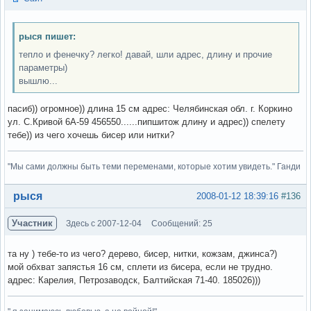
рыся пишет:
тепло и фенечку? легко! давай, шли адрес, длину и прочие
параметры)
вышлю...
пасиб)) огромное)) длина 15 см адрес: Челябинская обл. г. Коркино
ул. С.Кривой 6А-59 456550......пипшитож длину и адрес)) спелету
тебе)) из чего хочешь бисер или нитки?
"Мы сами должны быть теми переменами, которые хотим увидеть." Ганди
Вне форума
рыся
2008-01-12 18:39:16
#136
Участник
Здесь с 2007-12-04
Сообщений: 25
та ну ) тебе-то из чего? дерево, бисер, нитки, кожзам, джинса?)
мой обхват запястья 16 см, сплети из бисера, если не трудно.
адрес: Карелия, Петрозаводск, Балтийская 71-40. 185026)))