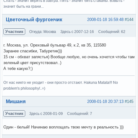
Спать - значит верить в завтра. Пить - значит бить стаканы. Взвыть -
значит быть на грани...
Вне форума
Цветочный фургончик
2008-01-18 16:59:48
#144
Участник
Откуда: Москва
Здесь с 2007-12-16
Сообщений: 62
г. Москва, ул. Ореховый бульвар 49, к.2, кв 35, 115580
Заранее спасибки, Табуретик)))
15 см - обхват запястья) Вообще любую, но очень хочется чтобы там
зеленый цвет присутствовал..)
А тебе какую?;)
От нас никто не уходит - они просто отстают. Hakuna Matata!!! No
problem's philosophy!..=)
Вне форума
Мишаня
2008-01-18 20:37:13
#145
Участник
Здесь с 2008-01-09
Сообщений: 7
Один - белый! Начинаю воплощать твою мечту в реальность )))