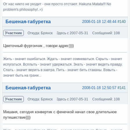
От нас никто не уходит - они просто отстают. Hakuna Matata!!! No
problem's philosophy!..=)
Вне форума
Бешеная-табуретка
2008-01-18 12:48:44
#140
Участник
Откуда: Брянск
Здесь с 2007-05-31
Сообщений: 108
Цветочный фургончик , говори адрес))))
Жить - значит ошибаться. Ждать - значит сомневаться. Скрыть - значит
испугаться. Всплыть - значит удержаться. Знать - значит видеть правду.
Спать - значит верить в завтра. Пить - значит бить стаканы. Взвыть -
значит быть на грани...
Вне форума
Бешеная-табуретка
2008-01-18 12:50:57
#141
Участник
Откуда: Брянск
Здесь с 2007-05-31
Сообщений: 108
Мишаня, сегодня конвертик с фенечкой начал свое длительное
путешествие))))