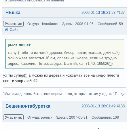
" я занимаюсь любовью, а не войной!"
Вне форума
ЧЕшка
2008-01-13 19:21:37
#137
Участник
Откуда: Челябинск
Здесь с 2008-01-05
Сообщений: 59
Сайт
рыся пишет:
та ну ) тебе-то из чего? дерево, бисер, нитки, кожзам, джинса?)
мой обхват запястья 16 см, сплети из бисера, если не трудно.
адрес: Карелия, Петрозаводск, Балтийская 71-40. 185026)))
ух ты супер))) а можно из дерева и кожзама? все начинаю плести
цвет и узор любой?
"Мы сами должны быть теми переменами, которые хотим увидеть." Ганди
Вне форума
Бешеная-табуретка
2008-01-13 20:01:49
#138
Участник
Откуда: Брянск
Здесь с 2007-05-31
Сообщений: 108