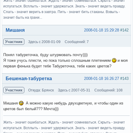
Жить - значит ошибаться. Ждать - значит сомневаться. Скрыть - значит
испугаться. Всплыть - значит удержаться. Знать - значит видеть правду.
Спать - значит верить в завтра. Пить - значит бить стаканы. Взвыть -
значит быть на грани...
Вне форума
Мишаня
2008-01-18 15:29:28
#142
Участник
Здесь с 2008-01-09
Сообщений: 7
Понял табуреточка, буду штурмовать почту))))
Я тоже учусь плести, но пока только сплошным плетением
и моя
первая фенька будет тебе Табуреточка, тебе каких цветов?
Вне форума
Бешеная-табуретка
2008-01-18 16:26:27
#143
Участник
Откуда: Брянск
Здесь с 2007-05-31
Сообщений: 108
Мишаня
А можно какую нибудь двухцветную, и чтобы один из
цветов был белый??? Мечта)))
Жить - значит ошибаться. Ждать - значит сомневаться. Скрыть - значит
испугаться. Всплыть - значит удержаться. Знать - значит видеть правду.