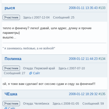
Вне форума
рыся
2008-01-11 13:35:43
#133
Участник
Здесь с 2007-12-04
Сообщений: 25
тепло и фенечку? легко! давай, шли адрес, длину и прочие
параметры)
вышлю...
" я занимаюсь любовью, а не войной!"
Вне форума
Полинка
2008-01-12 11:44:23
#134
Участник
Откуда: Пермский край
Здесь с 2007-07-10
Сообщений: 27
Сайт
ой, я тоже вам сделаю! вот сессию сдам и сяду за фенечки!!!
Вне форума
ЧЕшка
2008-01-12 18:29:32
#135
Участник
Откуда: Челябинск
Здесь с 2008-01-05
Сообщений: 59
Сайт