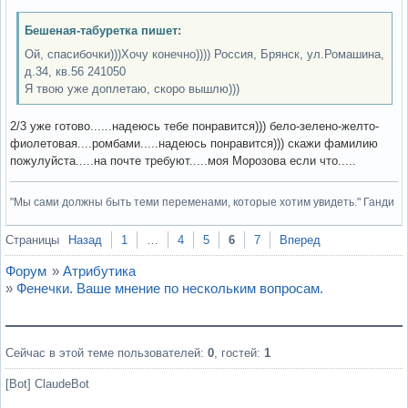
Бешеная-табуретка пишет:
Ой, спасибочки)))Хочу конечно)))) Россия, Брянск, ул.Ромашина,
д.34, кв.56 241050
Я твою уже доплетаю, скоро вышлю)))
2/3 уже готово......надеюсь тебе понравится))) бело-зелено-желто-
фиолетовая....ромбами.....надеюсь понравится))) скажи фамилию
пожулуйста.....на почте требуют.....моя Морозова если что.....
"Мы сами должны быть теми переменами, которые хотим увидеть." Ганди
Вне форума
Страницы
Назад
1
…
4
5
6
7
Вперед
Форум
»
Атрибутика
»
Фенечки. Ваше мнение по нескольким вопросам.
Сейчас в этой теме пользователей:
0
, гостей:
1
[Bot] ClaudeBot