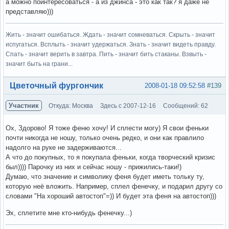
а можно поинтересоваться - а из джинса - это как так? я даже не
представляю)))
Жить - значит ошибаться. Ждать - значит сомневаться. Скрыть - значит
испугаться. Всплыть - значит удержаться. Знать - значит видеть правду.
Спать - значит верить в завтра. Пить - значит бить стаканы. Взвыть -
значит быть на грани...
Вне форума
Цветочный фургончик
2008-01-18 09:52:58
#139
Участник
Откуда: Москва
Здесь с 2007-12-16
Сообщений: 62
Ох, Здорово! Я тоже феню хочу! И сплести могу) Я свои феньки
почти никогда не ношу, только очень редко, и они как правлило
надолго на руке не задерживаются...
А что до покупных, то я покупала феньки, когда творческий кризис
был)))) Парочку из них и сейчас ношу - прижились-таки!)
Думаю, что значение и символику феня будет иметь тольку ту,
которую неё вложить. Например, сплел фенечку, и подарил другу со
словами "На хороший автостоп"=)) И будет эта феня на автостоп)))
Эх, сплетите мне кто-нибудь фенечку...)