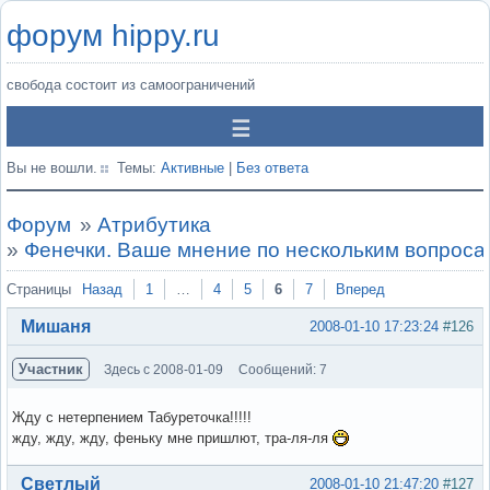
форум hippy.ru
свобода состоит из самоограничений
Вы не вошли.
Темы:
Активные
|
Без ответа
Форум
»
Атрибутика
»
Фенечки. Ваше мнение по нескольким вопроса
Страницы
Назад
1
…
4
5
6
7
Вперед
Мишаня
2008-01-10 17:23:24
#126
Участник
Здесь с 2008-01-09
Сообщений: 7
Жду с нетерпением Табуреточка!!!!!
жду, жду, жду, феньку мне пришлют, тра-ля-ля
Вне форума
Светлый
2008-01-10 21:47:20
#127