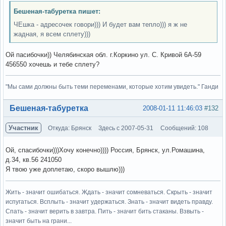
Бешеная-табуретка пишет:
ЧЕшка - адресочек говори))) И будет вам тепло))) я ж не
жадная, я всем сплету)))
Ой пасибочки)) Челябинская обл. г.Коркино ул. С. Кривой 6А-59
456550 хочешь и тебе сплету?
"Мы сами должны быть теми переменами, которые хотим увидеть." Ганди
Вне форума
Бешеная-табуретка
2008-01-11 11:46:03
#132
Участник
Откуда: Брянск
Здесь с 2007-05-31
Сообщений: 108
Ой, спасибочки)))Хочу конечно)))) Россия, Брянск, ул.Ромашина,
д.34, кв.56 241050
Я твою уже доплетаю, скоро вышлю)))
Жить - значит ошибаться. Ждать - значит сомневаться. Скрыть - значит
испугаться. Всплыть - значит удержаться. Знать - значит видеть правду.
Спать - значит верить в завтра. Пить - значит бить стаканы. Взвыть -
значит быть на грани...