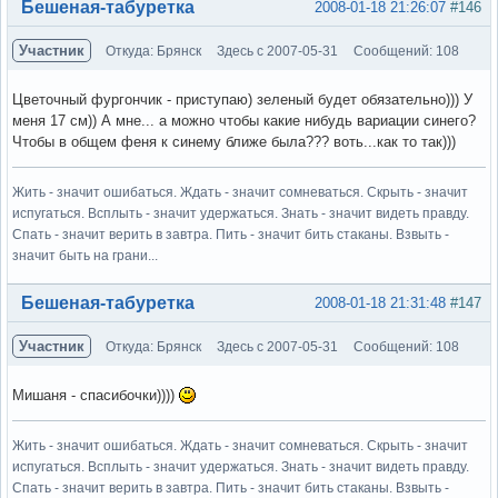
Вне форума
Бешеная-табуретка
2008-01-18 21:26:07
#146
Участник
Откуда: Брянск
Здесь с 2007-05-31
Сообщений: 108
Цветочный фургончик - приступаю) зеленый будет обязательно))) У
меня 17 см)) А мне... а можно чтобы какие нибудь вариации синего?
Чтобы в общем феня к синему ближе была??? воть...как то так)))
Жить - значит ошибаться. Ждать - значит сомневаться. Скрыть - значит
испугаться. Всплыть - значит удержаться. Знать - значит видеть правду.
Спать - значит верить в завтра. Пить - значит бить стаканы. Взвыть -
значит быть на грани...
Вне форума
Бешеная-табуретка
2008-01-18 21:31:48
#147
Участник
Откуда: Брянск
Здесь с 2007-05-31
Сообщений: 108
Мишаня - спасибочки))))
Жить - значит ошибаться. Ждать - значит сомневаться. Скрыть - значит
испугаться. Всплыть - значит удержаться. Знать - значит видеть правду.
Спать - значит верить в завтра. Пить - значит бить стаканы. Взвыть -