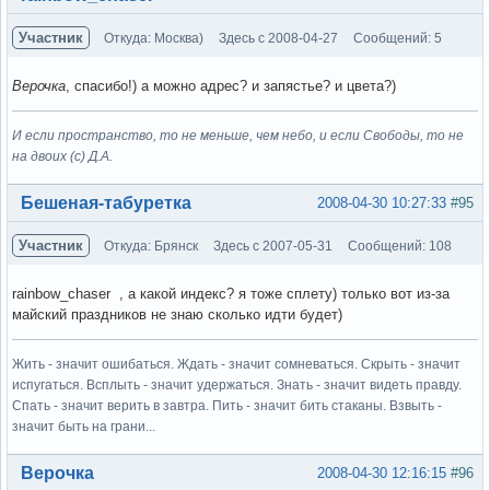
Участник
Откуда: Москва)
Здесь с 2008-04-27
Сообщений: 5
Верочка
, спасибо!) а можно адрес? и запястье? и цвета?)
И если пространство, то не меньше, чем небо, и если Свободы, то не
на двоих (с) Д.А.
Вне форума
Бешеная-табуретка
2008-04-30 10:27:33
#95
Участник
Откуда: Брянск
Здесь с 2007-05-31
Сообщений: 108
rainbow_chaser , а какой индекс? я тоже сплету) только вот из-за
майский праздников не знаю сколько идти будет)
Жить - значит ошибаться. Ждать - значит сомневаться. Скрыть - значит
испугаться. Всплыть - значит удержаться. Знать - значит видеть правду.
Спать - значит верить в завтра. Пить - значит бить стаканы. Взвыть -
значит быть на грани...
Вне форума
Верочка
2008-04-30 12:16:15
#96