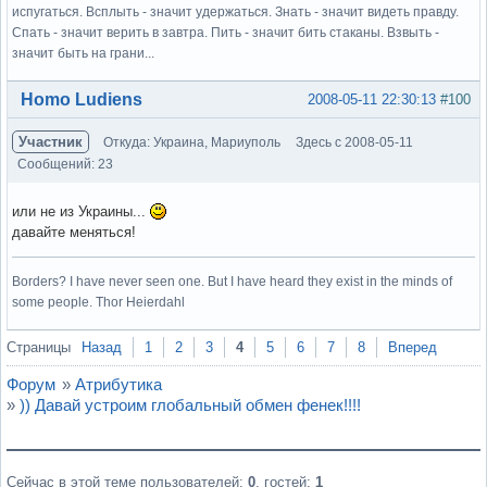
испугаться. Всплыть - значит удержаться. Знать - значит видеть правду.
Спать - значит верить в завтра. Пить - значит бить стаканы. Взвыть -
значит быть на грани...
Вне форума
Homo Ludiens
2008-05-11 22:30:13
#100
Участник
Откуда: Украина, Мариуполь
Здесь с 2008-05-11
Сообщений: 23
или не из Украины...
давайте меняться!
Borders? I have never seen one. But I have heard they exist in the minds of
some people. Thor Heierdahl
Вне форума
Страницы
Назад
1
2
3
4
5
6
7
8
Вперед
Форум
»
Атрибутика
»
)) Давай устроим глобальный обмен фенек!!!!
Сейчас в этой теме пользователей:
0
, гостей:
1