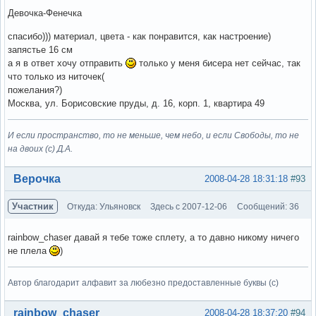
Девочка-Фенечка
спасибо))) материал, цвета - как понравится, как настроение)
запястье 16 см
а я в ответ хочу отправить
только у меня бисера нет сейчас, так
что только из ниточек(
пожелания?)
Москва, ул. Борисовские пруды, д. 16, корп. 1, квартира 49
И если пространство, то не меньше, чем небо, и если Свободы, то не
на двоих (с) Д.А.
Вне форума
Верочка
2008-04-28 18:31:18
#93
Участник
Откуда: Ульяновск
Здесь с 2007-12-06
Сообщений: 36
rainbow_chaser давай я тебе тоже сплету, а то давно никому ничего
не плела
)
Автор благодарит алфавит за любезно предоставленные буквы (с)
Вне форума
rainbow_chaser
2008-04-28 18:37:20
#94