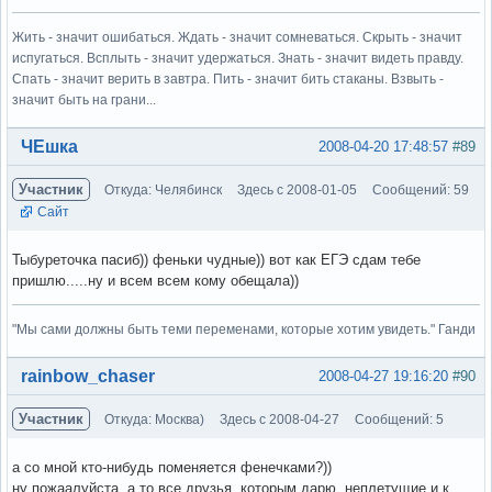
Жить - значит ошибаться. Ждать - значит сомневаться. Скрыть - значит
испугаться. Всплыть - значит удержаться. Знать - значит видеть правду.
Спать - значит верить в завтра. Пить - значит бить стаканы. Взвыть -
значит быть на грани...
Вне форума
ЧЕшка
2008-04-20 17:48:57
#89
Участник
Откуда: Челябинск
Здесь с 2008-01-05
Сообщений: 59
Сайт
Тыбуреточка пасиб)) феньки чудные)) вот как ЕГЭ сдам тебе
пришлю.....ну и всем всем кому обещала))
"Мы сами должны быть теми переменами, которые хотим увидеть." Ганди
Вне форума
rainbow_chaser
2008-04-27 19:16:20
#90
Участник
Откуда: Москва)
Здесь с 2008-04-27
Сообщений: 5
а со мной кто-нибудь поменяется фенечками?))
ну пожаалуйста, а то все друзья, которым дарю, неплетущие и к