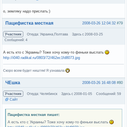
о, земляку надо прислать:)
Вне форума
Пацифистка местная
2008-03-26 12:04:32
#79
Участник
Откуда: Украина,Полтава
Здесь с 2008-03-25
Сообщений: 4
А есть кто с Украины? Тоже хочу кому-то феньки выслать
http://i040.radikal.ru/0803/72/462ec1fd8073.jpg
Скоро всем будет ништяк! Я узнавала
Вне форума
ЧЕшка
2008-03-26 16:48:08
#80
Участник
Откуда: Челябинск
Здесь с 2008-01-05
Сообщений: 59
Сайт
Пацифистка местная пишет:
А есть кто с Украины? Тоже хочу кому-то феньки выслать