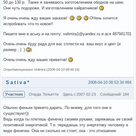
50 до 130 р. Также я занимаюсь изготовлением ободков на шею.
Они чуть подороже. И изготовлением хайратников!
Я очень-очень жду ваших заказов!
ОЧень хочется
испробовать что-то новое!!
Пишите мне в аську и на почту: velimira1@yandex.ru и ася 487941701
Очень-очень буду рада для вас сплести на ваш вкус и цвет (и
размер ; ) )
)
Очень-очень жду ваших приветов!
Отредактировано Velimira (2008-04-10 08:46:16)
Вне форума
S a t i v a *
2008-04-10 08:53:34
#84
Участник
Откуда: Тольятти
Здесь с 2007-02-23
Сообщений: 184
Обычно феньки принято дарить. По моему, для того они и
существуют))
Ведь когда ты плетешь фенечку своими руками, заряжаешь ее своей
позитивной энергетикой. Т.е. передаешь эту энергетику человеку в
виде фенечки. Она ни сколько не стоит, она - это отношение.