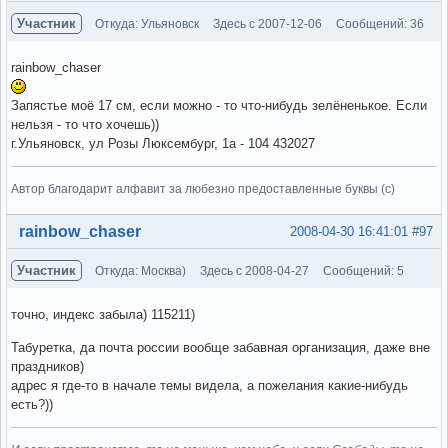
Участник
Откуда: Ульяновск
Здесь с 2007-12-06
Сообщений: 36
rainbow_chaser
Запястье моё 17 см, если можно - то что-нибудь зелёненькое. Если
нельзя - то что хочешь))
г.Ульяновск, ул Розы Люксембург, 1а - 104 432027
Автор благодарит алфавит за любезно предоставленные буквы (с)
Вне форума
rainbow_chaser
2008-04-30 16:41:01
#97
Участник
Откуда: Москва)
Здесь с 2008-04-27
Сообщений: 5
точно, индекс забыла) 115211)
Табуретка, да почта россии вообще забавная организация, даже вне
праздников)
адрес я где-то в начале темы видела, а пожелания какие-нибудь
есть?))