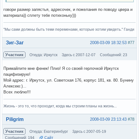
говори размер запястья, адресочек, и пожелания по поводу цвера и
материала)) сплету тебе потихоньку)))
"Мы сами должны быть теми переменами, которые хотим увидеть." Ганди
Вне форума
Зиг-Заг
2008-03-09 18:32:53
#77
Участник
Откуда: Иркутск
Здесь с 2007-12-07
Сообщений: 23
Примайлите мне фенек! Плиз! Я со своей герлочкой Иркутск
пацифизирую!
Мой адрес: г. Иркутск, ул. Советская 176, корпус 181, кв. 80. Бунину
Алексею:)...
Всех люблю!!!
Жизнь - это то, что проходит, когда мы строим планы на жизнь...
Вне форума
Piligrim
2008-03-09 23:13:43
#78
Участник
Откуда: Екатеринбург
Здесь с 2007-05-19
Сообщений: 194
Сайт