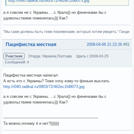
http://i040.radikal.ru/0803/72/462ec1fd8073.jpg
а я совсем не с Украины.....с Урала)) но фенечками бы с
удовольствием поменялась))) Как?
"Мы сами должны быть теми переменами, которые хотим увидеть." Ганди
Вне форума
Пацифистка местная
2008-04-08 21:23:26
#81
Участник
Откуда: Украина,Полтава
Здесь с 2008-03-25
Сообщений: 4
Пацифистка местная написал:
А есть кто с Украины? Тоже хочу кому-то феньки выслать
http://i040.radikal.ru/0803/72/462ec1fd8073.jpg
а я совсем не с Украины.....с Урала)) но фенечками бы с
удовольствием поменялась))) Как?
-------------------------------------------------------------------------------
Та можно,почему б и нет?)))))))