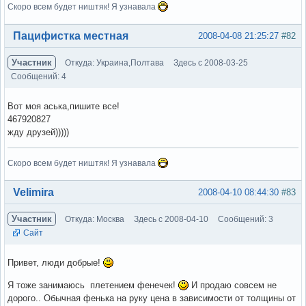
Скоро всем будет ништяк! Я узнавала
Вне форума
Пацифистка местная
2008-04-08 21:25:27
#82
Участник
Откуда: Украина,Полтава
Здесь с 2008-03-25
Сообщений: 4
Вот моя аська,пишите все!
467920827
жду друзей)))))
Скоро всем будет ништяк! Я узнавала
Вне форума
Velimira
2008-04-10 08:44:30
#83
Участник
Откуда: Москва
Здесь с 2008-04-10
Сообщений: 3
Сайт
Привет, люди добрые!
Я тоже занимаюсь плетением фенечек!
И продаю совсем не
дорого.. Обычная фенька на руку цена в зависимости от толщины от