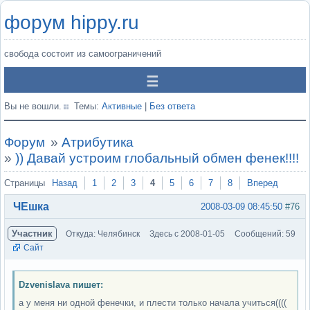
форум hippy.ru
свобода состоит из самоограничений
Вы не вошли.
Темы:
Активные
|
Без ответа
Форум
»
Атрибутика
»
)) Давай устроим глобальный обмен фенек!!!!
Страницы
Назад
1
2
3
4
5
6
7
8
Вперед
ЧЕшка
2008-03-09 08:45:50
#76
Участник
Откуда: Челябинск
Здесь с 2008-01-05
Сообщений: 59
Сайт
Dzvenislava пишет:
а у меня ни одной фенечки, и плести только начала учиться((((