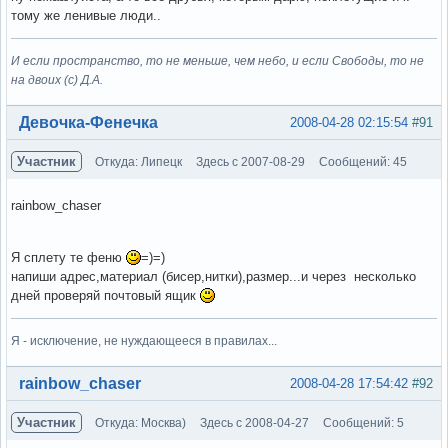
тому же ленивые люди..
И если пространство, то не меньше, чем небо, и если Свободы, то не
на двоих (с) Д.А.
Вне форума
Девочка-Фенечка
2008-04-28 02:15:54
#91
Участник
Откуда: Липецк
Здесь с 2007-08-29
Сообщений: 45
rainbow_chaser
Я сплету те феню
=)=)
напиши адрес,материал (бисер,нитки),размер...и через несколько
дней проверяй почтовый ящик
Я - исключение, не нуждающееся в правилах...
Вне форума
rainbow_chaser
2008-04-28 17:54:42
#92
Участник
Откуда: Москва)
Здесь с 2008-04-27
Сообщений: 5