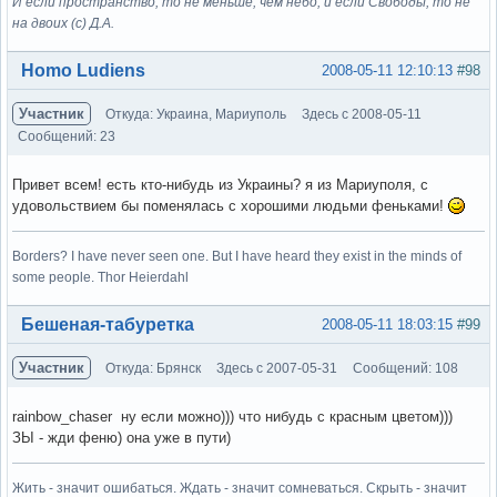
И если пространство, то не меньше, чем небо, и если Свободы, то не
на двоих (с) Д.А.
Вне форума
Homo Ludiens
2008-05-11 12:10:13
#98
Участник
Откуда: Украина, Мариуполь
Здесь с 2008-05-11
Сообщений: 23
Привет всем! есть кто-нибудь из Украины? я из Мариуполя, с
удовольствием бы поменялась с хорошими людьми феньками!
Borders? I have never seen one. But I have heard they exist in the minds of
some people. Thor Heierdahl
Вне форума
Бешеная-табуретка
2008-05-11 18:03:15
#99
Участник
Откуда: Брянск
Здесь с 2007-05-31
Сообщений: 108
rainbow_chaser ну если можно))) что нибудь с красным цветом)))
ЗЫ - жди феню) она уже в пути)
Жить - значит ошибаться. Ждать - значит сомневаться. Скрыть - значит