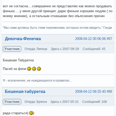
вот не согласна....совершенно не представляю как можно продавать
феньки.....у меня другой принцип: дарю феньки хорошим людям ( по
моему мнению), а остальным отказываю без обьяснения причин
"Мы сами должны быть теми переменами, которые хотим увидеть." Ганди
Вне форума
Девочка-Фенечка
2008-04-12 00:06:06
#87
Участник
Откуда: Липецк
Здесь с 2007-08-29
Сообщений: 45
Бешеная Табуретка
Пасиб за фени
Я - исключение, не нуждающееся в правилах...
Вне форума
Бешеная-табуретка
2008-04-12 09:25:40
#88
Участник
Откуда: Брянск
Здесь с 2007-05-31
Сообщений: 108
рада стараться)
)