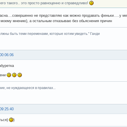
чего такого.. это просто равноценно и справедливо!
ласна....совершенно не представляю как можно продавать феньки.....у 
 моему мнению), а остальным отказываю без обьяснения причин
лжны быть теми переменами, которые хотим увидеть." Ганди
00:06:06
буретка
фени
ние, не нуждающееся в правилах...
09:25:40
ться)
)