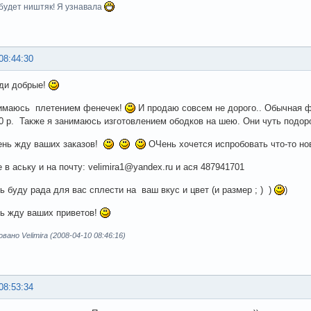
будет ништяк! Я узнавала
08:44:30
ди добрые!
нимаюсь плетением фенечек!
И продаю совсем не дорого.. Обычная ф
30 р. Также я занимаюсь изготовлением ободков на шею. Они чуть подор
ень жду ваших заказов!
ОЧень хочется испробовать что-то нов
 в аську и на почту: velimira1@yandex.ru и ася 487941701
ь буду рада для вас сплести на ваш вкус и цвет (и размер ; ) )
)
ь жду ваших приветов!
ано Velimira (2008-04-10 08:46:16)
08:53:34