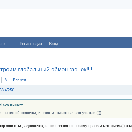
иск
Регистрация
Вход
строим глобальный обмен фенек!!!!
8
Вперед
08:45:50
slava пишет:
ня ни одной фенечки, и плести только начала учиться((((
мер запястья, адресочек, и пожелания по поводу цвера и материала)) спл