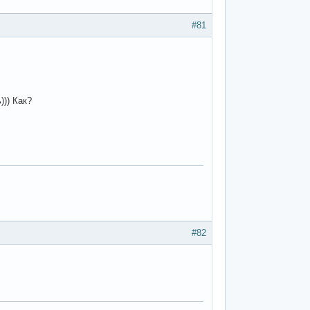
#81
))) Как?
#82