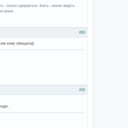
ь - значит удержаться. Знать - значит видеть
а грани...
#89
всем кому обещала))
#90
люди..