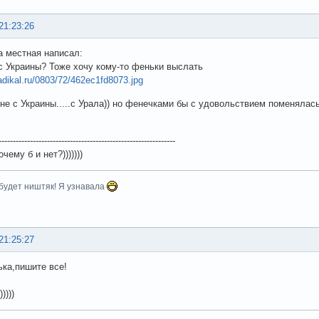
21:23:26
 местная написал:
 с Украины? Тоже хочу кому-то феньки выслать
radikal.ru/0803/72/462ec1fd8073.jpg
 не с Украины.....с Урала)) но фенечками бы с удовольствием поменялась
--------------------------------------------------------------
чему б и нет?)))))))
будет ништяк! Я узнавала
21:25:27
ька,пишите все!
))))