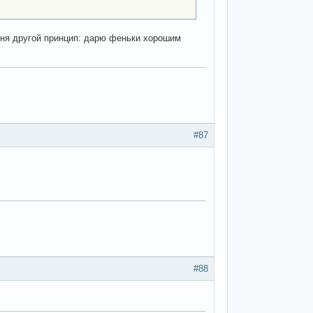
меня другой принцип: дарю феньки хорошим
#87
#88