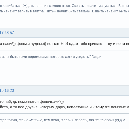
ит ошибаться. Ждать - значит сомневаться. Скрыть - значит испугаться. Всплыт
ь - значит верить в завтра. Пить - значит бить стаканы. Взвыть - значит быть н
17:48:57
а пасиб)) феньки чудные)) вот как ЕГЭ сдам тебе пришлю.....ну и всем 
лжны быть теми переменами, которые хотим увидеть." Ганди
19:16:20
кто-нибудь поменяется фенечками?))
йста, а то все друзья, которым дарю, неплетущие и к тому же ленивые 
транство, то не меньше, чем небо, и если Свободы, то не на двоих (с) Д.А.