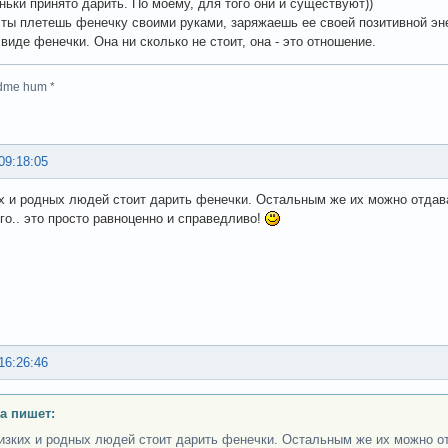
ьки принято дарить. По моему, для того они и существуют))
 ты плетешь фенечку своими руками, заряжаешь ее своей позитивной эне
 виде фенечки. Она ни сколько не стоит, она - это отношение.
dme hum *
09:18:05
х и родных людей стоит дарить фенечки. Остальным же их можно отдав
ого.. это просто равноценно и справедливо!
16:26:46
ra пишет:
изких и родных людей стоит дарить фенечки. Остальным же их можно о