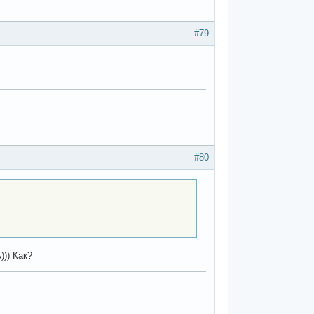
#79
#80
))) Как?