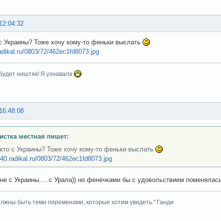
12:04:32
 с Украины? Тоже хочу кому-то феньки выслать
radikal.ru/0803/72/462ec1fd8073.jpg
будет ништяк! Я узнавала
16:48:08
стка местная пишет:
 кто с Украины? Тоже хочу кому-то феньки выслать
i040.radikal.ru/0803/72/462ec1fd8073.jpg
 не с Украины.....с Урала)) но фенечками бы с удовольствием поменялась
лжны быть теми переменами, которые хотим увидеть." Ганди