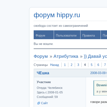
форум hippy.ru
свобода состоит из самоограничений
Форум
Пользователи
Правила
По
Вы не вошли.
Форум
»
Атрибутика
»
)) Давай у
Страницы
Назад
1
2
3
4
5
6
7
ЧЕшка
2008-03-09 
Участник
Dzveni
Откуда: Челябинск
а у ме
Здесь с 2008-01-05
Сообщений: 59
говори раз
Сайт