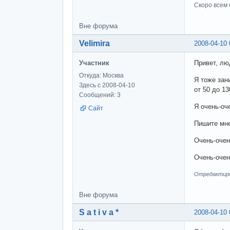
Скоро всем 
Вне форума
Velimira
2008-04-10 
Участник
Привет, лю
Откуда: Москва
Я тоже за
Здесь с 2008-04-10
от 50 до 1
Сообщений: 3
Я очень-оч
Сайт
Пишите мне
Очень-очен
Очень-очен
Отредактиров
Вне форума
S a t i v a *
2008-04-10 