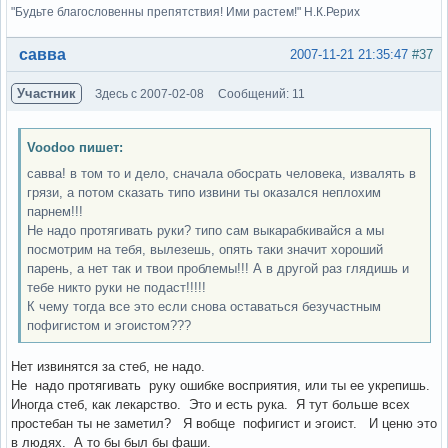
"Будьте благословенны препятствия! Ими растем!" Н.К.Рерих
Вне форума
савва
2007-11-21 21:35:47
#37
Участник
Здесь с 2007-02-08
Сообщений: 11
Voodoo пишет:
савва! в том то и дело, сначала обосрать человека, извалять в
грязи, а потом сказать типо извини ты оказался неплохим
парнем!!!
Не надо протягивать руки? типо сам выкарабкивайся а мы
посмотрим на тебя, вылезешь, опять таки значит хороший
парень, а нет так и твои проблемы!!! А в другой раз глядишь и
тебе никто руки не подаст!!!!!
К чему тогда все это если снова оставаться безучастным
пофигистом и эгоистом???
Нет извинятся за стеб, не надо.
Не надо протягивать руку ошибке восприятия, или ты ее укрепишь.
Иногда стеб, как лекарство. Это и есть рука. Я тут больше всех
простебан ты не заметил? Я вобще пофигист и эгоист. И ценю это
в людях. А то бы был бы фаши.