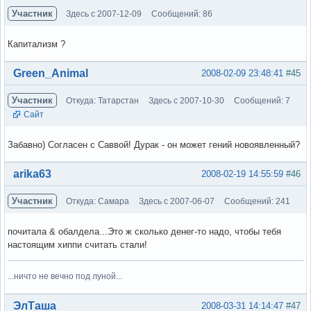
Участник
Здесь с 2007-12-09
Сообщений: 86
Капитализм ?
Вне форума
Green_Animal
2008-02-09 23:48:41
#45
Участник
Откуда: Татарстан
Здесь с 2007-10-30
Сообщений: 7
Сайт
Забавно) Согласен с Саввой! Дурак - он может гений новоявленный?
Вне форума
arika63
2008-02-19 14:55:59
#46
Участник
Откуда: Самара
Здесь с 2007-06-07
Сообщений: 241
почитала & обалдела...Это ж сколько денег-то надо, чтобы тебя
настоящим хиппи считать стали!
...ничто не вечно под луной...
Вне форума
ЭлТаша
2008-03-31 14:14:47
#47