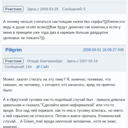
Участник
Здесь с 2008-03-29
Сообщений: 5
А почему нельзя считаться настоящим хиппи без серфа?)))Хиппи-это
ведь в душе особо всяко)))Как будут денючки так конечна,а если у
меня в принципе уже года два в кармане больше двадцатки
целковых не лежало?)))
Вне форума
Piligrim
2008-04-01 18:09:27
#48
Участник
Откуда: Екатеринбург
Здесь с 2007-05-19
Сообщений: 194
Сайт
Может, хватит стегать на эту тему? Я, конечно, понимаю, что
смешно, но человеку, с которого это началось, вряд ли приятно
было.
А в Иркутской тусовке как-то подобный случай был - пришла девочка
цивильная и сказала "Сделайте меня неформалкой" или что-то
вроде. Все над ней поржали, как-то она в тусовку влилась, но никто
к ней серьезно не относился. Потом и вовсе пропала. Клинический
случай... А Green_man вроде неплохой человечек, хотя не знаю,
конечно...