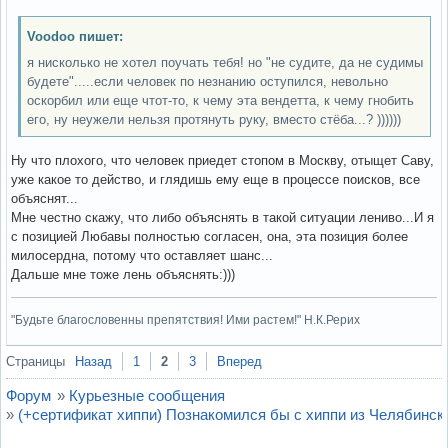
Voodoo пишет:
я нисколько не хотел поучать тебя! но "не судите, да не судимы
будете".....если человек по незнанию оступился, невольно
оскорбил или еще чтот-то, к чему эта вендетта, к чему гнобить
его, ну неужели нельзя протянуть руку, вместо стёба...? ))))))
Ну что плохого, что человек приедет стопом в Москву, отыщет Саву,
уже какое то действо, и глядишь ему еще в процессе поисков, все
объяснят...
Мне честно скажу, что либо объяснять в такой ситуации лениво...И я
с позицией Любавы полностью согласен, она, эта позиция более
милосердна, потому что оставляет шанс...
Дальше мне тоже лень объяснять:)))
"Будьте благословенны препятствия! Ими растем!" Н.К.Рерих
Вне форума
Страницы
Назад
1
2
3
Вперед
Форум
»
Курьезные сообщения
»
(+сертификат хиппи) Познакомился бы с хиппи из Челябинск