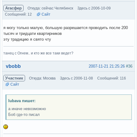
Агасфер
Откуда: сейчас Челябинск
Здесь с 2006-10-09
Сообщений: 12
Сайт
я могу только малую, большую разрешается проводить после 200
тысяч и тридцати квартирников
эту традицию я свято чту
танец с Огнем.. и кто же все таки ведет?
Вне форума
vbobb
2007-11-21 21:25:26
#36
Участник
Откуда: Москва
Здесь с 2006-11-08
Сообщений: 116
Сайт
lubava пишет:
а иначе невозможно
Боб где-то писал