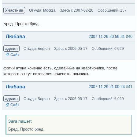
Участник
Откуда: Москва
Здесь с 2007-02-26
Сообщений: 157
Бред. Просто бред.
Вне форума
Любава
2007-11-29 20:59:31
#40
админ
Откуда: Берген
Здесь с 2006-05-17
Сообщений: 6,029
Сайт
фотки атона конечно есть, сделанные на квартирнике, после
которого он тут оставался ночевать, помнишь
Вне форума
Любава
2007-11-29 21:00:24
#41
админ
Откуда: Берген
Здесь с 2006-05-17
Сообщений: 6,029
Сайт
Зиги пишет:
Бред. Просто бред.