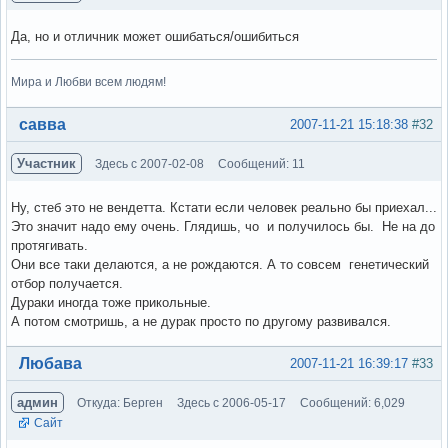
Да, но и отличник может ошибаться/ошибиться
Мира и Любви всем людям!
Вне форума
савва
2007-11-21 15:18:38
#32
Участник
Здесь с 2007-02-08
Сообщений: 11
Ну, стеб это не вендетта. Кстати если человек реально бы приехал...
Это значит надо ему очень. Глядишь, чо и получилось бы. Не на до
протягивать.
Они все таки делаются, а не рождаются. А то совсем генетический
отбор получается.
Дураки иногда тоже прикольные.
А потом смотришь, а не дурак просто по другому развивался.
Вне форума
Любава
2007-11-21 16:39:17
#33
админ
Откуда: Берген
Здесь с 2006-05-17
Сообщений: 6,029
Сайт