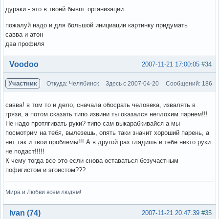
дураки - это в твоей бывш. организации
пожалуй надо и для большой инициации картинку придумать
савва и атон
два профиля
Вне форума
Voodoo
2007-11-21 17:00:05
#34
Участник
Откуда: Челябинск
Здесь с 2007-04-20
Сообщений: 186
савва! в том то и дело, сначала обосрать человека, извалять в
грязи, а потом сказать типо извини ты оказался неплохим парнем!!!
Не надо протягивать руки? типо сам выкарабкивайся а мы
посмотрим на тебя, вылезешь, опять таки значит хороший парень, а
нет так и твои проблемы!!! А в другой раз глядишь и тебе никто руки
не подаст!!!!!
К чему тогда все это если снова оставаться безучастным
пофигистом и эгоистом???
Мира и Любви всем людям!
Вне форума
Ivan (74)
2007-11-21 20:47:39
#35