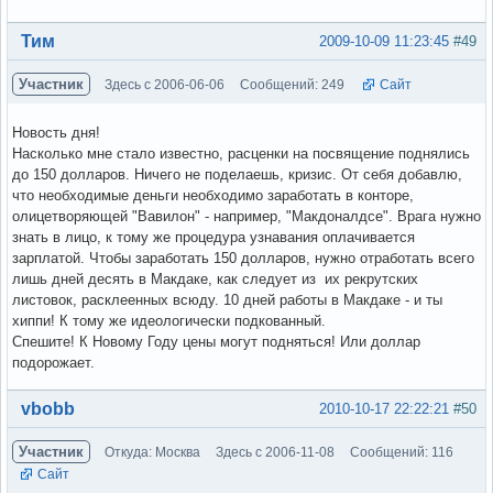
Вне форума
Тим
2009-10-09 11:23:45
#49
Участник
Здесь с 2006-06-06
Сообщений: 249
Сайт
Новость дня!
Насколько мне стало известно, расценки на посвящение поднялись
до 150 долларов. Ничего не поделаешь, кризис. От себя добавлю,
что необходимые деньги необходимо заработать в конторе,
олицетворяющей "Вавилон" - например, "Макдоналдсе". Врага нужно
знать в лицо, к тому же процедура узнавания оплачивается
зарплатой. Чтобы заработать 150 долларов, нужно отработать всего
лишь дней десять в Макдаке, как следует из их рекрутских
листовок, расклеенных всюду. 10 дней работы в Макдаке - и ты
хиппи! К тому же идеологически подкованный.
Спешите! К Новому Году цены могут подняться! Или доллар
подорожает.
Вне форума
vbobb
2010-10-17 22:22:21
#50
Участник
Откуда: Москва
Здесь с 2006-11-08
Сообщений: 116
Сайт