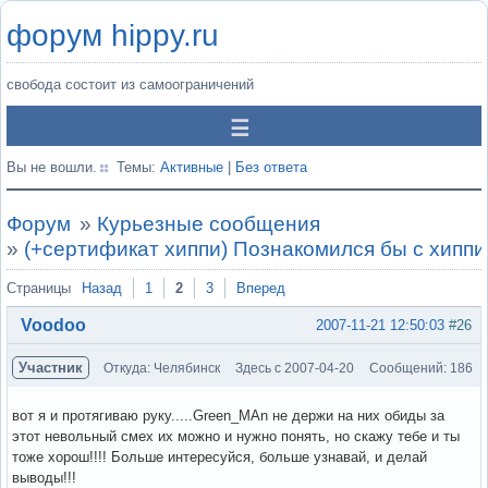
форум hippy.ru
свобода состоит из самоограничений
Вы не вошли.
Темы:
Активные
|
Без ответа
Форум
»
Курьезные сообщения
»
(+сертификат хиппи) Познакомился бы с хиппи
Страницы
Назад
1
2
3
Вперед
Voodoo
2007-11-21 12:50:03
#26
Участник
Откуда: Челябинск
Здесь с 2007-04-20
Сообщений: 186
вот я и протягиваю руку.....Green_MAn не держи на них обиды за
этот невольный смех их можно и нужно понять, но скажу тебе и ты
тоже хорош!!!! Больше интересуйся, больше узнавай, и делай
выводы!!!