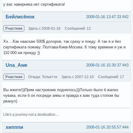
у вас наверняка нет сертификата!
Вне форума
Бейлисёнок
2008-01-16 13:47:33
#42
Участник
Здесь с 2008-01-16
Сообщений: 12
Хэ....Как нааскаю 500$ долоров, так сразу и поеду. А так я и без
сертификата поживу. Полтава-Киев-Москва. К тому времени я уж и
110 000 км проеду ))
Вне форума
Una_Awe
2008-01-16 15:30:37
#43
Участник
Откуда: Тольятти
Здесь с 2007-12-10
Сообщений: 17
Вы жжете!))Прям настроение поднялось)))Только было б жалко
чувака, если б он посреди зимы и правда к вам туда стопом бы
рванул)
Life's a journey not a destination...
Вне форума
хипппи
2008-01-16 20:55:57
#44