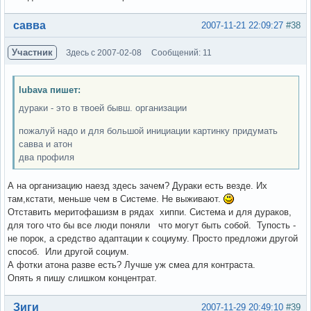
Вне форума
савва
2007-11-21 22:09:27
#38
Участник
Здесь с 2007-02-08
Сообщений: 11
lubava пишет:
дураки - это в твоей бывш. организации
пожалуй надо и для большой инициации картинку придумать
савва и атон
два профиля
А на организацию наезд здесь зачем? Дураки есть везде. Их
там,кстати, меньше чем в Системе. Не выживают.
Отставить меритофашизм в рядах хиппи. Система и для дураков,
для того что бы все люди поняли что могут быть собой. Тупость -
не порок, а средство адаптации к социуму. Просто предложи другой
способ. Или другой социум.
А фотки атона разве есть? Лучше уж смеа для контраста.
Опять я пишу слишком концентрат.
Вне форума
Зиги
2007-11-29 20:49:10
#39