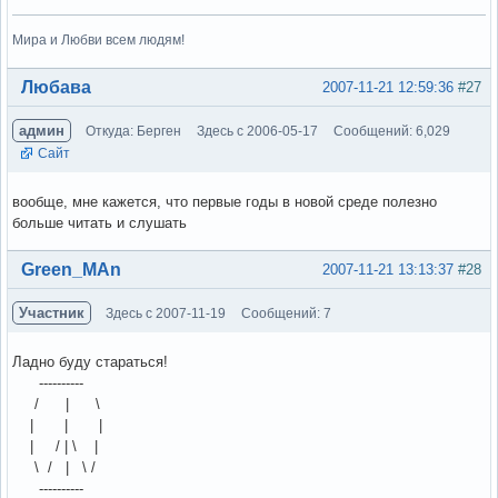
Мира и Любви всем людям!
Вне форума
Любава
2007-11-21 12:59:36
#27
админ
Откуда: Берген
Здесь с 2006-05-17
Сообщений: 6,029
Сайт
вообще, мне кажется, что первые годы в новой среде полезно
больше читать и слушать
Вне форума
Green_MAn
2007-11-21 13:13:37
#28
Участник
Здесь с 2007-11-19
Сообщений: 7
Ладно буду стараться!
----------
/ | \
| | |
| / | \ |
\ / | \ /
----------