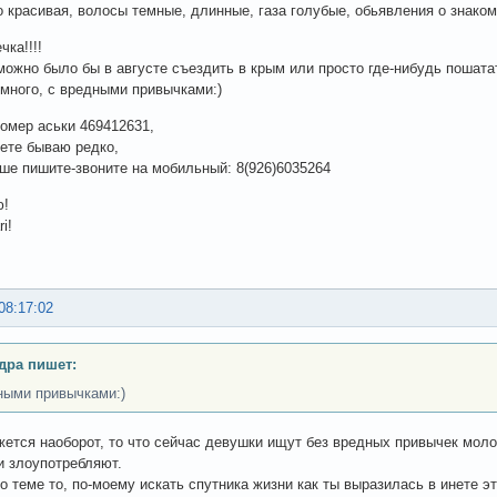
то красивая, волосы темные, длинные, газа голубые, обьявления о знако
ка!!!!
можно было бы в августе съездить в крым или просто где-нибудь пошата
умного, с вредными привычками:)
омер аськи 469412631,
нете бываю редко,
чше пишите-звоните на мобильный: 8(926)6035264
ю!
i!
08:17:02
дра пишет:
ными привычками:)
жется наоборот, то что сейчас девушки ищут без вредных привычек моло
и злоупотребляют.
о теме то, по-моему искать спутника жизни как ты выразилась в инете эт