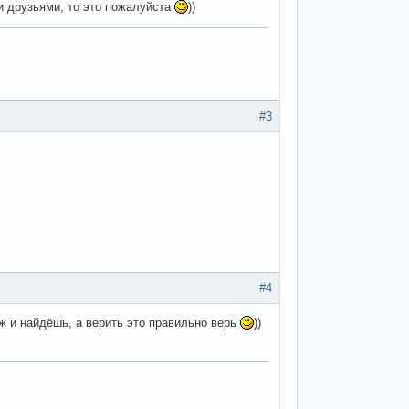
ми друзьями, то это пожалуйста
))
#3
#4
ож и найдёшь, а верить это правильно верь
))