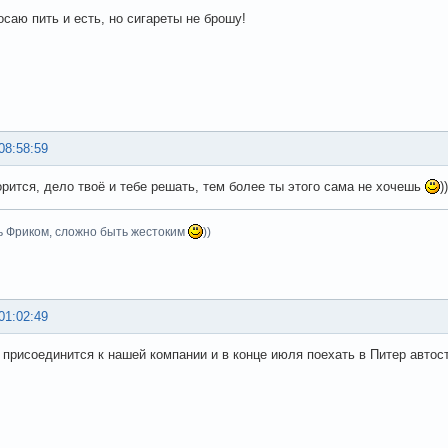
осаю пить и есть, но сигареты не брошу!
08:58:59
ворится, дело твоё и тебе решать, тем более ты этого сама не хочешь
))
ь Фриком, сложно быть жестоким
))
01:02:49
присоединится к нашей компании и в конце июля поехать в Питер автост