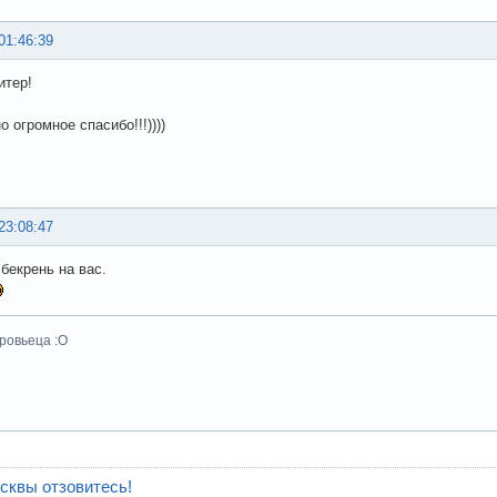
01:46:39
итер!
о огромное спасибо!!!))))
23:08:47
 бекрень на вас.
ровьеца :О
сквы отзовитесь!