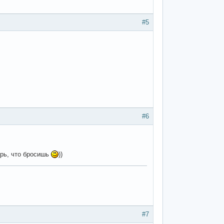
#5
#6
ерь, что бросишь
))
#7