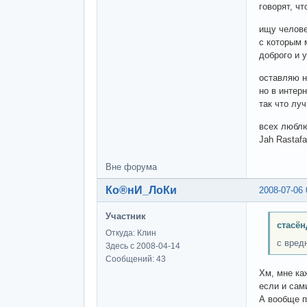
говорят, ч
ищу человеч
с которым 
доброго и 
оставляю н
но в интер
так что лу
всех любл
Jah Rastafar
Вне форума
Ко®нИ_ЛоКи
2008-07-06 
Участник
стасён
Откуда: Клин
с вред
Здесь с 2008-04-14
Сообщений: 43
Хм, мне ка
если и сам
А вообще п