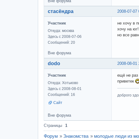
Вне форума
стасёндра
2008-07-07 
Участник
не хочу в п
хочу на юг!
Откуда: москва
но все равн
Здесь с 2008-07-06
Сообщений: 20
Вне форума
dodo
2008-08-01 
Участник
ещё не раз
приветек
Откуда: Хотьково
Здесь с 2008-08-01
Сообщений: 16
доброго здо
Сайт
Вне форума
Страницы
1
Форум
»
Знакомства
»
молодые люди из мо