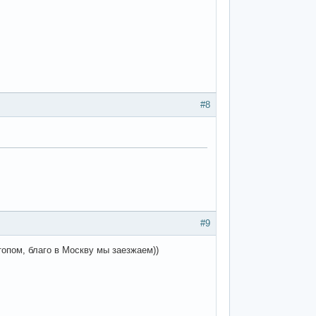
#8
#9
опом, благо в Москву мы заезжаем))