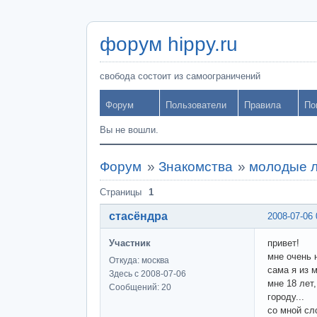
форум hippy.ru
свобода состоит из самоограничений
Форум
Пользователи
Правила
По
Вы не вошли.
Форум
»
Знакомства
»
молодые л
Страницы
1
стасёндра
2008-07-06 
Участник
привет!
мне очень 
Откуда: москва
сама я из 
Здесь с 2008-07-06
мне 18 лет
Сообщений: 20
городу...
со мной сл