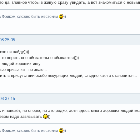
это да, главное чтобы в живую сразу увидать, а вот знакомиться с новы
ь Фриком, сложно быть жестоким
))
08:25:05
езет и найду))))
-то верить оно обязательно сбывается))))
о людей хороших ищу...
ые привычки - не знаю...
рить в присутствии особо некурящих людей, стыдно как-то становится...
08:37:15
 и повезёт, не спорю, но это редко, хотя здесь много хороших людей м
ревом надо завязывать
))
ь Фриком, сложно быть жестоким
))