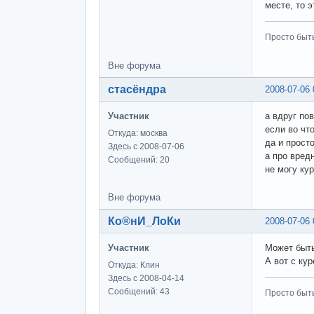
месте, то 
Просто быт
Вне форума
стасёндра
2008-07-06 
Участник
а вдруг пов
если во что
Откуда: москва
да и прост
Здесь с 2008-07-06
а про вредн
Сообщений: 20
не могу ку
Вне форума
Ко®нИ_ЛоКи
2008-07-06 
Участник
Может быть
А вот с ку
Откуда: Клин
Здесь с 2008-04-14
Сообщений: 43
Просто быт