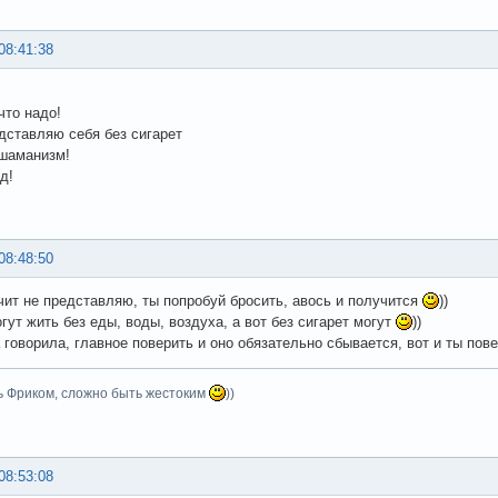
08:41:38
что надо!
едставляю себя без сигарет
 шаманизм!
д!
08:48:50
ачит не представляю, ты попробуй бросить, авось и получится
))
гут жить без еды, воды, воздуха, а вот без сигарет могут
))
 говорила, главное поверить и оно обязательно сбывается, вот и ты пов
ь Фриком, сложно быть жестоким
))
08:53:08