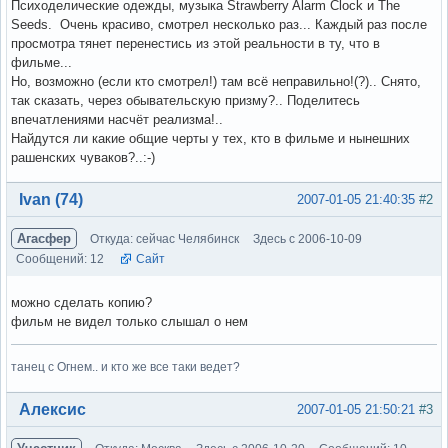
Психоделические одежды, музыка Strawberry Alarm Clock и The
Seeds. Очень красиво, смотрел несколько раз... Каждый раз после
просмотра тянет перенестись из этой реальности в ту, что в
фильме...
Но, возможно (если кто смотрел!) там всё неправильно!(?).. Снято,
так сказать, через обывательскую призму?.. Поделитесь
впечатлениями насчёт реализма!..
Найдутся ли какие общие черты у тех, кто в фильме и нынешних
рашенских чуваков?..:-)
Вне форума
Ivan (74)
2007-01-05 21:40:35
#2
Агасфер
Откуда: сейчас Челябинск
Здесь с 2006-10-09
Сообщений: 12
Сайт
можно сделать копию?
фильм не видел только слышал о нем
танец с Огнем.. и кто же все таки ведет?
Вне форума
Алексис
2007-01-05 21:50:21
#3