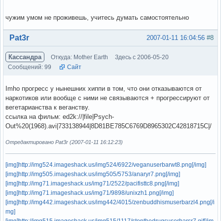
чужим умом не проживешь, учитесь думать самостоятельно
Вне форума
Pat3r
2007-01-11 16:04:56
#8
Кассандра
Откуда: Mother Earth
Здесь с 2006-05-20
Сообщений: 99
Сайт
Imho прогресс у нынешних хиппи в том, что они отказываются от
наркотиков или вообще с ними не связываются + прогрессируют от
вегетарианства к веганству.
ссылка на фильм: ed2k://|file|Psych-
Out%20(1968).avi|733138944|8D81BE785C6769D8965302C42818715C|/
Отредактировано Pat3r (2007-01-11 16:12:23)
[img]http://img524.imageshack.us/img524/6922/veganuserbarwt8.png[/img]
[img]http://img505.imageshack.us/img505/5753/anaryr7.png[/img]
[img]http://img71.imageshack.us/img71/2522/pacifisttc8.png[/img]
[img]http://img71.imageshack.us/img71/9898/unixzh1.png[/img]
[img]http://img442.imageshack.us/img442/4015/zenbuddhismuserbarzl4.png[/i
mg]