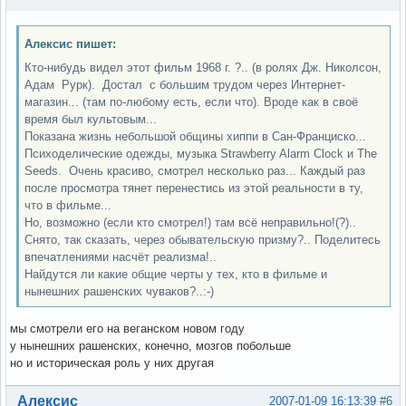
Алексис пишет:
Кто-нибудь видел этот фильм 1968 г. ?.. (в ролях Дж. Николсон,
Адам Рурк). Достал с большим трудом через Интернет-
магазин... (там по-любому есть, если что). Вроде как в своё
время был культовым...
Показана жизнь небольшой общины хиппи в Сан-Франциско...
Психоделические одежды, музыка Strawberry Alarm Clock и The
Seeds. Очень красиво, смотрел несколько раз... Каждый раз
после просмотра тянет перенестись из этой реальности в ту,
что в фильме...
Но, возможно (если кто смотрел!) там всё неправильно!(?)..
Снято, так сказать, через обывательскую призму?.. Поделитесь
впечатлениями насчёт реализма!..
Найдутся ли какие общие черты у тех, кто в фильме и
нынешних рашенских чуваков?..:-)
мы смотрели его на веганском новом году
у нынешних рашенских, конечно, мозгов побольше
но и историческая роль у них другая
Вне форума
Алексис
2007-01-09 16:13:39
#6