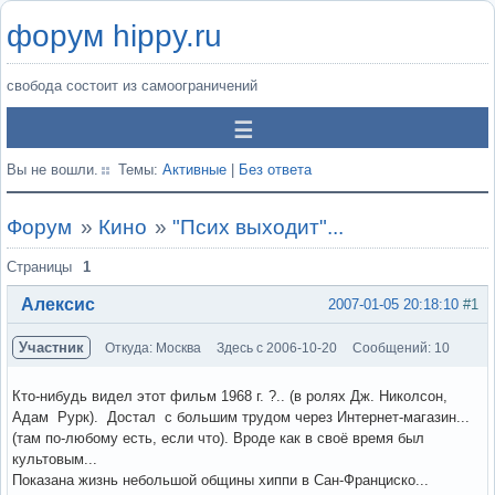
форум hippy.ru
свобода состоит из самоограничений
Вы не вошли.
Темы:
Активные
|
Без ответа
Форум
»
Кино
»
"Псих выходит"...
Страницы
1
Алексис
2007-01-05 20:18:10
#1
Участник
Откуда: Москва
Здесь с 2006-10-20
Сообщений: 10
Кто-нибудь видел этот фильм 1968 г. ?.. (в ролях Дж. Николсон,
Адам Рурк). Достал с большим трудом через Интернет-магазин...
(там по-любому есть, если что). Вроде как в своё время был
культовым...
Показана жизнь небольшой общины хиппи в Сан-Франциско...