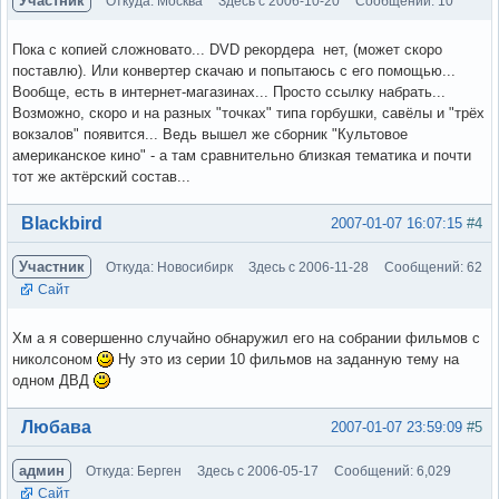
Участник
Откуда: Москва
Здесь с 2006-10-20
Сообщений: 10
Пока с копией сложновато... DVD рекордера нет, (может скоро
поставлю). Или конвертер скачаю и попытаюсь с его помощью...
Вообще, есть в интернет-магазинах... Просто ссылку набрать...
Возможно, скоро и на разных "точках" типа горбушки, савёлы и "трёх
вокзалов" появится... Ведь вышел же сборник "Культовое
американское кино" - а там сравнительно близкая тематика и почти
тот же актёрский состав...
Вне форума
Blackbird
2007-01-07 16:07:15
#4
Участник
Откуда: Новосибирк
Здесь с 2006-11-28
Сообщений: 62
Сайт
Хм а я совершенно случайно обнаружил его на собрании фильмов с
николсоном
Ну это из серии 10 фильмов на заданную тему на
одном ДВД
Вне форума
Любава
2007-01-07 23:59:09
#5
админ
Откуда: Берген
Здесь с 2006-05-17
Сообщений: 6,029
Сайт