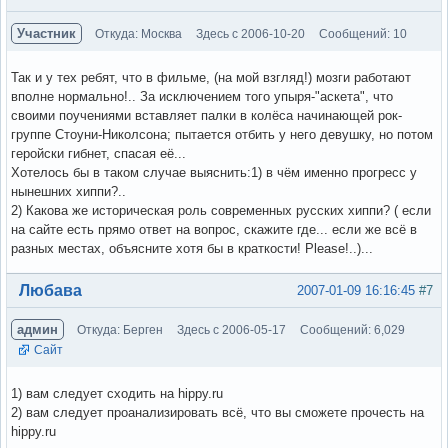
Участник
Откуда: Москва
Здесь с 2006-10-20
Сообщений: 10
Так и у тех ребят, что в фильме, (на мой взгляд!) мозги работают
вполне нормально!.. За исключением того упыря-"аскета", что
своими поучениями вставляет палки в колёса начинающей рок-
группе Стоуни-Николсона; пытается отбить у него девушку, но потом
геройски гибнет, спасая её...
Хотелось бы в таком случае выяснить:1) в чём именно прогресс у
нынешних хиппи?..
2) Какова же историческая роль современных русских хиппи? ( если
на сайте есть прямо ответ на вопрос, скажите где... если же всё в
разных местах, объясните хотя бы в краткости! Please!..)...
Вне форума
Любава
2007-01-09 16:16:45
#7
админ
Откуда: Берген
Здесь с 2006-05-17
Сообщений: 6,029
Сайт
1) вам следует сходить на hippy.ru
2) вам следует проанализировать всё, что вы сможете прочесть на
hippy.ru