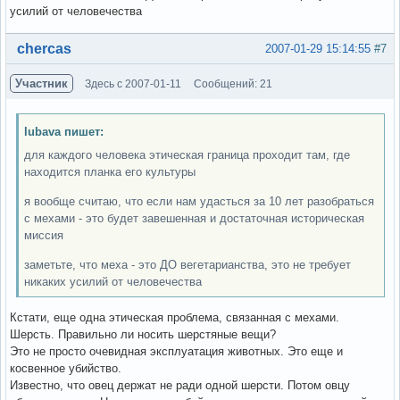
усилий от человечества
Вне форума
chercas
2007-01-29 15:14:55
#7
Участник
Здесь с 2007-01-11
Сообщений: 21
lubava пишет:
для каждого человека этическая граница проходит там, где
находится планка его культуры
я вообще считаю, что если нам удасться за 10 лет разобраться
с мехами - это будет завешенная и достаточная историческая
миссия
заметьте, что меха - это ДО вегетарианства, это не требует
никаких усилий от человечества
Кстати, еще одна этическая проблема, связанная с мехами.
Шерсть. Правильно ли носить шерстяные вещи?
Это не просто очевидная эксплуатация животных. Это еще и
косвенное убийство.
Известно, что овец держат не ради одной шерсти. Потом овцу