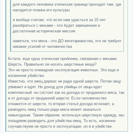
для каждого человека этическая граница проходит там, где
находится планка его культуры
я вообще считаю, что если нам удасться за 10 лет
разобраться с мехами - это будет завешенная и
достаточная историческая миссия
заметьте, что меха - это ДО вегетарианства, это не требует
никаких усилий от человечества
Кстати, еще одна этическая проблема, связанная с мехами.
Шерсть. Правильно ли носить шерстяные вещи?
Это не просто очевидная эксплуатация животных. Это еще и
косвенное убийство.
Известно, что овец держат не ради одной шерсти. Потом овцу
убивают и едят. Но доход для убийцы от овцы идет
комплексный -он состоит как из дохода от проданного мяса, так
и от дохода от проданной шерсти. Если человечество
откажется от шерсти, то вторая статья дохода исчезает, а
разводить овец только ради мяса может оказаться
невыгодным. Таким образом, используя шерстяную одежду, мы
поощряем разводить для убийства овец. То есть, косвенно
соучавствуем не просто в эксплуатации, но и в убийстве.