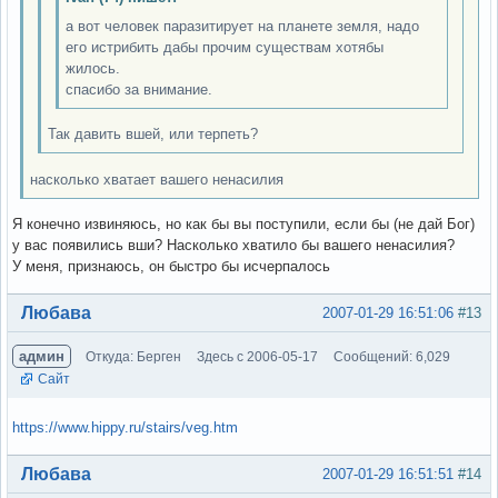
а вот человек паразитирует на планете земля, надо
его истрибить дабы прочим существам хотябы
жилось.
спасибо за внимание.
Так давить вшей, или терпеть?
насколько хватает вашего ненасилия
Я конечно извиняюсь, но как бы вы поступили, если бы (не дай Бог)
у вас появились вши? Насколько хватило бы вашего ненасилия?
У меня, признаюсь, он быстро бы исчерпалось
Вне форума
Любава
2007-01-29 16:51:06
#13
админ
Откуда: Берген
Здесь с 2006-05-17
Сообщений: 6,029
Сайт
https://www.hippy.ru/stairs/veg.htm
Вне форума
Любава
2007-01-29 16:51:51
#14