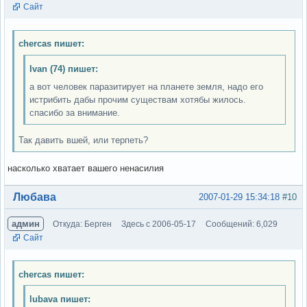
Сайт
chercas пишет:
Ivan (74) пишет:
а вот человек паразитирует на планете земля, надо его
истрибить дабы прочим существам хотябы жилось.
спасибо за внимание.
Так давить вшей, или терпеть?
насколько хватает вашего ненасилия
Вне форума
Любава
2007-01-29 15:34:18
#10
админ
Откуда: Берген
Здесь с 2006-05-17
Сообщений: 6,029
Сайт
chercas пишет:
lubava пишет: