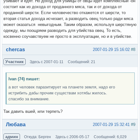
убивают и едят. Но доход для убийцы от овцы идет комплексный -он
состоит как из дохода от проданного мяса, так и от дохода от
проданной шерсти. Если человечество откажется от шерсти, то
вторая статья дохода исчезает, а разводить овец только ради мяса
может оказаться невыгодным. Таким образом, используя шерстяную
одежду, мы поощряем разводить для убийства овец. То есть,
косвенно соучавствуем не просто в эксплуатации, но и в убийстве.
Вне форума
chercas
2007-01-29 15:16:02
#8
Участник
Здесь с 2007-01-11
Сообщений: 21
Ivan (74) пишет:
а вот человек паразитирует на планете земля, надо его
истрибить дабы прочим существам хотябы жилось.
спасибо за внимание.
Так давить вшей, или терпеть?
Вне форума
Любава
2007-01-29 15:32:41
#9
админ
Откуда: Берген
Здесь с 2006-05-17
Сообщений: 6,029