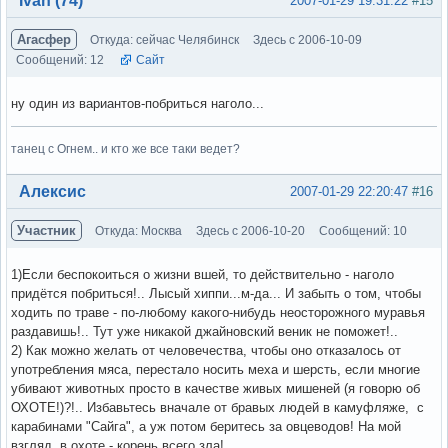
Ivan (74)
2007-01-29 19:31:22
#15
Агасфер
Откуда: сейчас Челябинск
Здесь с 2006-10-09
Сообщений: 12
Сайт
ну один из вариантов-побриться наголо...
танец с Огнем.. и кто же все таки ведет?
Вне форума
Алексис
2007-01-29 22:20:47
#16
Участник
Откуда: Москва
Здесь с 2006-10-20
Сообщений: 10
1)Если беспокоиться о жизни вшей, то действительно - наголо
придётся побриться!.. Лысый хиппи...м-да... И забыть о том, чтобы
ходить по траве - по-любому какого-нибудь неосторожного муравья
раздавишь!.. Тут уже никакой джайновский веник не поможет!..
2) Как можно желать от человечества, чтобы оно отказалось от
употребления мяса, перестало носить меха и шерсть, если многие
убивают животных просто в качестве живых мишеней (я говорю об
ОХОТЕ!)?!.. Избавьтесь вначале от бравых людей в камуфляже, с
карабинами "Сайга", а уж потом беритесь за овцеводов! На мой
взгляд, в охоте - корень всего зла!..