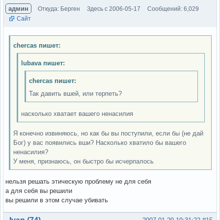
админ
Откуда: Берген
Здесь с 2006-05-17
Сообщений: 6,029
Сайт
chercas пишет:
lubava пишет:
chercas пишет:
Так давить вшей, или терпеть?
насколько хватает вашего ненасилия
Я конечно извиняюсь, но как бы вы поступили, если бы (не дай
Бог) у вас появились вши? Насколько хватило бы вашего
ненасилия?
У меня, признаюсь, он быстро бы исчерпалось
нельзя решать этическую проблему не для себя
а для себя вы решили
вы решили в этом случае убивать
Вне форума