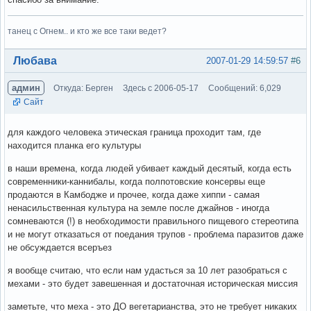
танец с Огнем.. и кто же все таки ведет?
Вне форума
Любава
2007-01-29 14:59:57
#6
админ
Откуда: Берген
Здесь с 2006-05-17
Сообщений: 6,029
Сайт
для каждого человека этическая граница проходит там, где
находится планка его культуры
в наши времена, когда людей убивает каждый десятый, когда есть
современники-каннибалы, когда полпотовские консервы еще
продаются в Камбодже и прочее, когда даже хиппи - самая
ненасильственная культура на земле после джайнов - иногда
сомневаются (!) в необходимости правильного пищевого стереотипа
и не могут отказаться от поедания трупов - проблема паразитов даже
не обсуждается всеръез
я вообще считаю, что если нам удасться за 10 лет разобраться с
мехами - это будет завешенная и достаточная историческая миссия
заметьте, что меха - это ДО вегетарианства, это не требует никаких