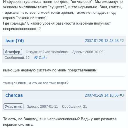
Инфузория-туфелька, понятное дело, "не человек". Мы ежеминутно
убиваем миллионы таких "существ", и это нормально. Вши, глисты,
тараканы -это все, с моей точки зрения, также не попадают под
охрану "закона об этике".
Где граница? С какого уровня развитости животные получают
неприкосновенность?
Вне форума
Ivan (74)
2007-01-29 13:48:46
#2
Агасфер
Откуда: сейчас Челябинск
Здесь с 2006-10-09
Сообщений: 12
Сайт
имеющие нервную систему по моим представлениям
танец с Огнем.. и кто же все таки ведет?
Вне форума
chercas
2007-01-29 14:18:55
#3
Участник
Здесь с 2007-01-11
Сообщений: 21
То есть, по Вашему, вши неприкосновенны? Ведь у них развитая
нервная система.