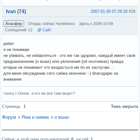
Вне форума
Ivan (74)
2007-01-30 07:29:28
#18
Агасфер
Откуда: сейчас Челябинск
Здесь с 2006-10-09
Сообщений: 12
Сайт
ребят
я не понимаю
не убивать, не избавляться - это же так здорово, каждый имеет своё
предназначение (о вшах) или увлечения (об охотниках) правда
вторые не понимают что воздасться им по их заслугам....
для меня обсуждение сего сабжа окончено :-) благодарю за
внимание
танец с Огнем.. и кто же все таки ведет?
Вне форума
Страницы
1
Тема закрыта
Форум
»
Яма и нияма
»
о вшах
Сейчас в этой теме пользователей:
0
, гостей:
1