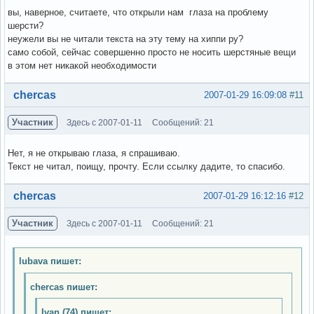
вы, наверное, считаете, что открыли нам глаза на проблему
шерсти?
неужели вы не читали текста на эту тему на хиппи ру?
само собой, сейчас совершенно просто не носить шерстяные вещи
в этом нет никакой необходимости
Вне форума
chercas
2007-01-29 16:09:08
#11
Участник
Здесь с 2007-01-11
Сообщений: 21
Нет, я не открываю глаза, я спрашиваю.
Текст не читал, поищу, прочту. Если ссылку дадите, то спасибо.
Вне форума
chercas
2007-01-29 16:12:16
#12
Участник
Здесь с 2007-01-11
Сообщений: 21
lubava пишет:
chercas пишет:
Ivan (74) пишет: