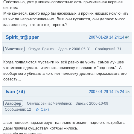
Собственно, уже у кишечнополостных есть примитивная нервная
система.
Мне кажется, как-то надо бы насекомых и прочих низших исключить
из числа неприкосновенных. Вши они кусаются, они делают много
зла человеку -так что же, терпеть?
Вне форума
Spirit_tr@pper
2007-01-29 14:24:14
#4
Участник
Откуда: Брянск
Здесь с 2006-05-31
Сообщений: 71
Когда появляются мустанги их всё равно не убить, самое лучшее
что можно сделать- изменить прическу в варианте "под ноль". А
вообще кого убивать а кого нет человеку должна подсказывать его
совесть...
Вне форума
Ivan (74)
2007-01-29 14:25:24
#5
Агасфер
Откуда: сейчас Челябинск
Здесь с 2006-10-09
Сообщений: 12
Сайт
а вот человек паразитирует на планете земля, надо его истрибить
дабы прочим существам хотябы жилось.
спасибо за внимание.