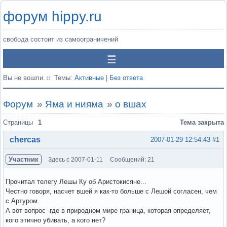
форум hippy.ru
свобода состоит из самоограничений
Вы не вошли.
Темы:
Активные
|
Без ответа
Форум
»
Яма и нияма
»
о вшах
Страницы
1
Тема закрыта
chercas
2007-01-29 12:54:43
#1
Участник
Здесь с 2007-01-11
Сообщений: 21
Прочитал телегу Лешы Ку об Аристокисяне...
Честно говоря, насчет вшей я как-то больше с Лешой согласен, чем
с Артуром.
А вот вопрос -где в природном мире граница, которая определяет,
кого этично убивать, а кого нет?