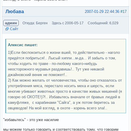
Вне форума
Любава
2007-01-29 22:44:36
#17
админ
Откуда: Берген
Здесь с 2006-05-17
Сообщений: 6,029
Сайт
Алексис пишет:
1)Если беспокоиться о жизни вшей, то действительно - наголо
придётся побриться!.. Лысый хиппи...м-да... И забыть о том,
чтобы ходить по траве - по-любому какого-нибудь
неосторожного муравья раздавишь!.. Тут уже никакой
джайновский веник не поможет!..
2) Как можно желать от человечества, чтобы оно отказалось от
употребления мяса, перестало носить меха и шерсть, если
многие убивают животных просто в качестве живых мишеней (я
говорю об ОХОТЕ!)?!.. Избавьтесь вначале от бравых людей в
камуфляже, с карабинами "Сайга", а уж потом беритесь за
овцеводов! На мой взгляд, в охоте - корень всего зла!..
"избавьтесь" - это уже насилие
мы можем только говорить и соответствовать тому, что говорим