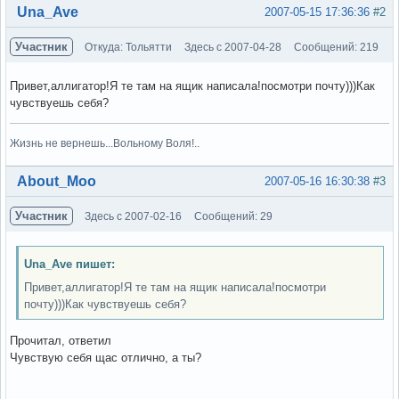
Вне форума
Una_Ave
2007-05-15 17:36:36
#2
Участник
Откуда: Тольятти
Здесь с 2007-04-28
Сообщений: 219
Привет,аллигатор!Я те там на ящик написала!посмотри почту)))Как
чувствуешь себя?
Жизнь не вернешь...Вольному Воля!..
Вне форума
About_Moo
2007-05-16 16:30:38
#3
Участник
Здесь с 2007-02-16
Сообщений: 29
Una_Ave пишет:
Привет,аллигатор!Я те там на ящик написала!посмотри
почту)))Как чувствуешь себя?
Прочитал, ответил
Чувствую себя щас отлично, а ты?