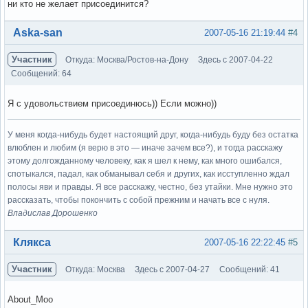
ни кто не желает присоединится?
Вне форума
Aska-san
2007-05-16 21:19:44
#4
Участник
Откуда: Москва/Ростов-на-Дону
Здесь с 2007-04-22
Сообщений: 64
Я с удовольствием присоединюсь)) Если можно))
У меня когда-нибудь будет настоящий друг, когда-нибудь буду без остатка
влюблен и любим (я верю в это — иначе зачем все?), и тогда расскажу
этому долгожданному человеку, как я шел к нему, как много ошибался,
спотыкался, падал, как обманывал себя и других, как исступленно ждал
полосы яви и правды. Я все расскажу, честно, без утайки. Мне нужно это
рассказать, чтобы покончить с собой прежним и начать все с нуля.
Владислав Дорошенко
Вне форума
Клякса
2007-05-16 22:22:45
#5
Участник
Откуда: Москва
Здесь с 2007-04-27
Сообщений: 41
About_Moo