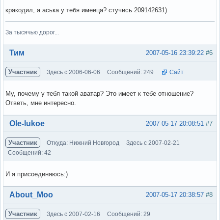
кракодил, а аська у тебя имееца? стучись 209142631)
За тысячью дорог...
Вне форума
Тим
2007-05-16 23:39:22
#6
Участник
Здесь с 2006-06-06
Сообщений: 249
Сайт
Му, почему у тебя такой аватар? Это имеет к тебе отношение?
Ответь, мне интересно.
Вне форума
Ole-lukoe
2007-05-17 20:08:51
#7
Участник
Откуда: Нижний Новгород
Здесь с 2007-02-21
Сообщений: 42
И я присоединяюсь:)
Вне форума
About_Moo
2007-05-17 20:38:57
#8
Участник
Здесь с 2007-02-16
Сообщений: 29