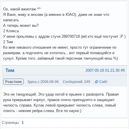
Ох, какой ажиотаж ^^
Я Ваня, живу в москве (а именно в ЮАО), даже не знаю что
написать
А теперь может вы?
2 Клякса
У меня проьлемы с аддом стучи 288700718 (мб кто ещё постучит ;Р )
2 Тим
Ко мне никакого отношения не имеет, просто тут ограничение по
размерам, а подгонять не хотелось...вот первый попавщийся и
сунул. Кроме того..забавный такой персонаж танчующий мош %)
Вне форума
Тим
2007-05-18 01:21:30
#9
Участник
Здесь с 2006-06-06
Сообщений: 249
Сайт
Это не танцующий. Это удар ногой в прыжке с разворота. Правая
рука прикрывает корпус, правое плечо приподнято и защищает
челюсть справа. Кулак левой прикрывет челюсть слева, левый
локоть - нижние ребра слева. Все по науке:)
Вне форума
Страницы
1