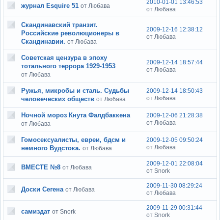
2010-01-01 13:46:53
журнал Esquire 51
от Любава
от Любава
Скандинавский транзит.
2009-12-16 12:38:12
Российские революционеры в
от Любава
Скандинавии.
от Любава
Советская цензура в эпоху
2009-12-14 18:57:44
тотального террора 1929-1953
от Любава
от Любава
Ружья, микробы и сталь. Судьбы
2009-12-14 18:50:43
от Любава
человеческих обществ
от Любава
Ночной мороз Кнута Фалдбаккена
2009-12-06 21:28:38
от Любава
от Любава
Гомосексуалисты, евреи, бдсм и
2009-12-05 09:50:24
от Любава
немного Вудстока.
от Любава
2009-12-01 22:08:04
ВМЕСТЕ №8
от Любава
от Snork
2009-11-30 08:29:24
Доски Сегена
от Любава
от Любава
2009-11-29 00:31:44
самиздат
от Snork
от Snork