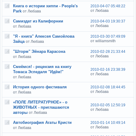
Книга о истории хиппи - People's
2010-04-07 05:48:22
от Любава
Park
от Любава
Самиздат из Калифорнии
2010-04-03 19:30:37
от Любава
от Любава
"Я - книга" Алексея Самойлова
2010-03-30 07:49:09
от williamsmith
Зайца
от Любава
"Шторм" Эйнара Карасона
2010-02-28 21:33:44
от Любава
от Любава
Смеёмся! - рецензия на книгу
2010-02-16 23:38:39
Томаса Эспедаля "Идём!"
от Любава
от Любава
История одного фестиваля
2010-02-08 18:44:45
от Любава
от Любава
«ПОЛЕ ЛИТЕРАТУРНОЕ» - о
2010-02-05 12:50:19
ЖИВОТНЫХ - приглашаются
от Любава
авторы
от Любава
Автобиография Агаты Кристи
2010-01-14 10:49:14
от Любава
от Любава