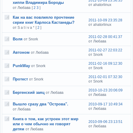
2011-10-09 23:56:35
хиппи Владимира Бороды
от ahatorlinux
от Любава
[
2
3
]
Как на вас повлияло прочтение
2011-10-09 23:35:28
серии книг Карлоса Кастанеды?
от ahatorlinux
от S a t i v a *
[
2
]
2011-02-28 00:41:37
Воля
от Snork
от Любава
2011-02-27 22:03:22
Автоном
от Любава
от Snork
2011-02-16 09:12:30
PunkWay
от Snork
от Snork
2011-02-01 07:32:30
Протест
от Snork
от Snork
2010-10-23 20:06:09
Бергенский заяц
от Любава
от Любава
Вышло сразу два "Острова".
2010-09-17 10:49:34
от Любава
от Любава
Книга о том, как устроен этот мир
2010-09-06 23:13:51
или о чем обычно не говорят
от Любава
детям
от Любава