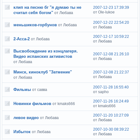
клип на песню бг "я думаю ты не
2007-12-23 17:39:39
от Ole-lukoe
считал себя богом"
от Любава
2007-12-22 22:54:20
меньшиков-горбунов
от Любава
от Любава
2007-12-17 10:59:22
2-Асса-2
от Любава
от Любава
Высвобождение из концлагеря.
2007-12-08 21:26:10
Видео испанских активистов
от Любава
от Любава
Минск, киноклуб "Затмение"
2007-12-08 21:22:37
от Любава
от Любава
2007-11-28 16:55:40
Фильмы
от савва
от sapho
2007-11-26 16:24:49
Новинки фильмов
от kmaks666
от kmaks666
2007-11-20 10:27:09
левое видео
от Любава
от Любава
2007-10-30 08:39:22
Избыток
от Любава
от Любава