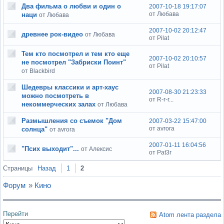
Два фильма о любви и один о
2007-10-18 19:17:07
от Любава
наци
от Любава
2007-10-02 20:12:47
древнее рок-видео
от Любава
от Pilat
Тем кто посмотрел и тем кто еще
2007-10-02 20:10:57
не посмотрел "Забриски Поинт"
от Pilat
от Blackbird
Шедевры классики и арт-хаус
2007-08-30 21:23:33
можно посмотреть в
от R-r-r...
некоммерческих залах
от Любава
Размышления со съемок "Дом
2007-03-22 15:47:00
от avrora
солнца"
от avrora
2007-01-11 16:04:56
"Псих выходит"...
от Алексис
от Pat3r
Страницы
Назад
1
2
Форум
»
Кино
Перейти
Atom лента раздела