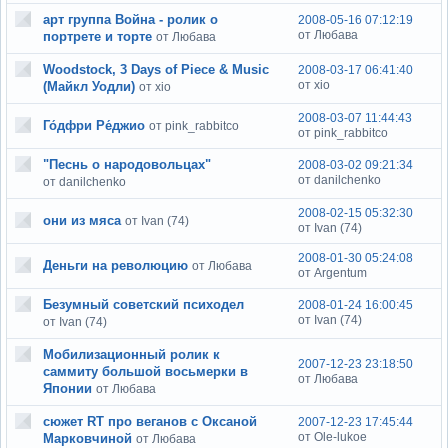
арт группа Война - ролик о
2008-05-16 07:12:19
от Любава
портрете и торте
от Любава
Woodstock, 3 Days of Piece & Music
2008-03-17 06:41:40
от xio
(Майкл Уодли)
от xio
2008-03-07 11:44:43
Го́дфри Ре́джио
от pink_rabbitco
от pink_rabbitco
"Песнь о народовольцах"
2008-03-02 09:21:34
от danilchenko
от danilchenko
2008-02-15 05:32:30
они из мяса
от Ivan (74)
от Ivan (74)
2008-01-30 05:24:08
Деньги на революцию
от Любава
от Argentum
Безумный советский психодел
2008-01-24 16:00:45
от Ivan (74)
от Ivan (74)
Мобилизационный ролик к
2007-12-23 23:18:50
саммиту большой восьмерки в
от Любава
Японии
от Любава
сюжет RT про веганов с Оксаной
2007-12-23 17:45:44
от Ole-lukoe
Марковчиной
от Любава