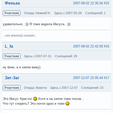
Вне форума
Фенька
2007-08-02 22:35:04
#15
Участник
Откуда: Нижний Н.
Здесь с 2007-05-28
Сообщений: 1
удивительно...))) Я тоже видела Иисуса...)))
...con amore))) corason...
Вне форума
L_fa
2007-08-02 22:42:00
#16
Участник
Здесь с 2007-07-31
Сообщений: 29
ну блин, а я хиппи вижу)
Вне форума
Зиг-Заг
2007-12-07 22:05:44
#17
Участник
Откуда: Иркутск
Здесь с 2007-12-07
Сообщений: 23
Это Иисус Христос
Хотя и на хиппи тоже похож...
Что тут спорить? Это почти одно и тоже