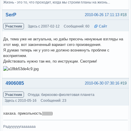
Жизнь - это то, что проходит, когда мы строим планы на жизнь...
Вне форума
SerP
2010-06-26 17:11:13
#18
Участник
Здесь с 2007-02-12
Сообщений: 60
Сайт
Да, тема уже не актуальна, но дабы пресечь ненужные взгляды на
этот мир, вот законченный вариант сего произведения.
Я думаю теперь ни у уого не должно возникнуть проблем с
восприятием.
Действовать нужно так-же, по инструкции. Смотрим!
Вне форума
4906085
2010-06-30 07:30:16
#19
Участник
Откуда: бирюзово-фиолетовая планета
Здесь с 2010-05-16
Сообщений: 23
хахаха. прикольность)))))))))
Радуууууугааааааа