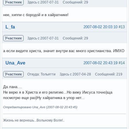
Участник
Здесь с 2007-07-31
Сообщений: 29
нее, хиппи с бородой и в хайратнике!
Вне форума
L_fa
2007-08-02 20:03:10
#13
Участник
Здесь с 2007-07-31
Сообщений: 29
а если видите христа, значит внутри вас много христианства. ИМХО
Вне форума
Una_Ave
2007-08-02 20:43:19
#14
Участник
Откуда: Тольятти
Здесь с 2007-04-28
Сообщений: 219
Да лана....
Не верю я в Христа и его религию...Но вижу Иисуса точно)ща
посмотрю еще раз)Ну хайратника в упор нет...
Отредактировано Una_Ave (2007-08-02 20:43:45)
Жизнь не вернешь...Вольному Воля!..