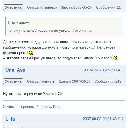
Участник
Откуда: Ульяновск
Здесь с 2007-05-24
Сообщений: 25
L_fa пишет:
почему негатив? разве ты не увидел? это хиппи
Да не, я имела ввиду, что в оригинал - почти что негатив того
изображения, которое должно в мозгу получиться..:) Т.е. секрет
фокуса прост!
А я когда первый раз увидела, то подумала: "Иисус Христос"!
Вне форума
Una_Ave
2007-08-02 19:42:00
#11
Участник
Откуда: Тольятти
Здесь с 2007-04-28
Сообщений: 219
Ну да...ой...а разве не Христос?))
Жизнь не вернешь...Вольному Воля!..
Вне форума
L_fa
2007-08-02 20:01:43
#12