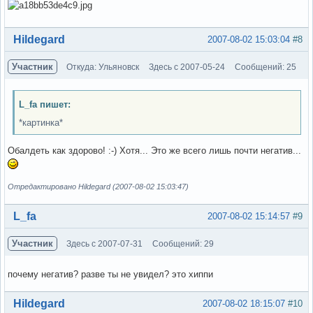
Вне форума
Hildegard
2007-08-02 15:03:04
#8
Участник
Откуда: Ульяновск
Здесь с 2007-05-24
Сообщений: 25
L_fa пишет:
*картинка*
Обалдеть как здорово! :-) Хотя... Это же всего лишь почти негатив...
Отредактировано Hildegard (2007-08-02 15:03:47)
Вне форума
L_fa
2007-08-02 15:14:57
#9
Участник
Здесь с 2007-07-31
Сообщений: 29
почему негатив? разве ты не увидел? это хиппи
Вне форума
Hildegard
2007-08-02 18:15:07
#10