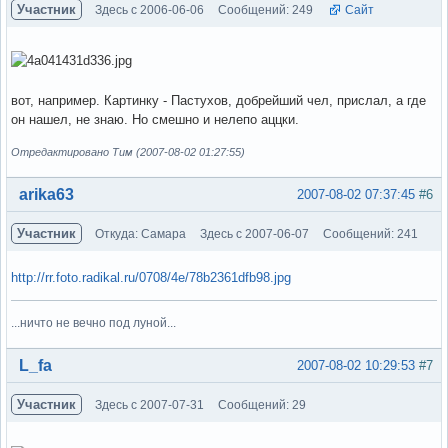
Участник
Здесь с 2006-06-06
Сообщений: 249
Сайт
вот, например. Картинку - Пастухов, добрейший чел, прислал, а где
он нашел, не знаю. Но смешно и нелепо аццки.
Отредактировано Тим (2007-08-02 01:27:55)
Вне форума
arika63
2007-08-02 07:37:45
#6
Участник
Откуда: Самара
Здесь с 2007-06-07
Сообщений: 241
http://rr.foto.radikal.ru/0708/4e/78b2361dfb98.jpg
...ничто не вечно под луной...
Вне форума
L_fa
2007-08-02 10:29:53
#7
Участник
Здесь с 2007-07-31
Сообщений: 29