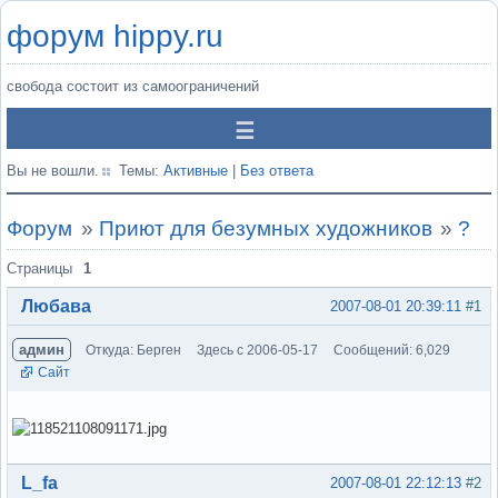
форум hippy.ru
свобода состоит из самоограничений
Вы не вошли.
Темы:
Активные
|
Без ответа
Форум
»
Приют для безумных художников
»
?
Страницы
1
Любава
2007-08-01 20:39:11
#1
админ
Откуда: Берген
Здесь с 2006-05-17
Сообщений: 6,029
Сайт
Вне форума
L_fa
2007-08-01 22:12:13
#2