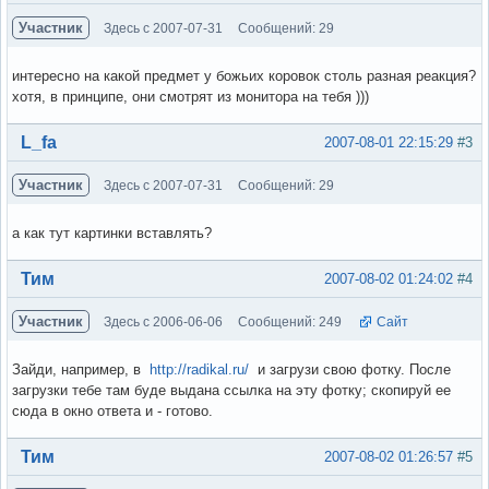
Участник
Здесь с 2007-07-31
Сообщений: 29
интересно на какой предмет у божьих коровок столь разная реакция?
хотя, в принципе, они смотрят из монитора на тебя )))
Вне форума
L_fa
2007-08-01 22:15:29
#3
Участник
Здесь с 2007-07-31
Сообщений: 29
а как тут картинки вставлять?
Вне форума
Тим
2007-08-02 01:24:02
#4
Участник
Здесь с 2006-06-06
Сообщений: 249
Сайт
Зайди, например, в
http://radikal.ru/
и загрузи свою фотку. После
загрузки тебе там буде выдана ссылка на эту фотку; скопируй ее
сюда в окно ответа и - готово.
Вне форума
Тим
2007-08-02 01:26:57
#5