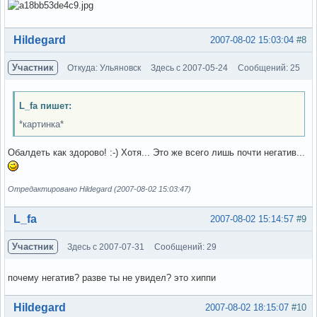
Вне форума
Hildegard
2007-08-02 15:03:04
#8
Участник
Откуда: Ульяновск
Здесь с 2007-05-24
Сообщений: 25
L_fa пишет:
*картинка*
Обалдеть как здорово! :-) Хотя... Это же всего лишь почти негатив...
Отредактировано Hildegard (2007-08-02 15:03:47)
Вне форума
L_fa
2007-08-02 15:14:57
#9
Участник
Здесь с 2007-07-31
Сообщений: 29
почему негатив? разве ты не увидел? это хиппи
Вне форума
Hildegard
2007-08-02 18:15:07
#10