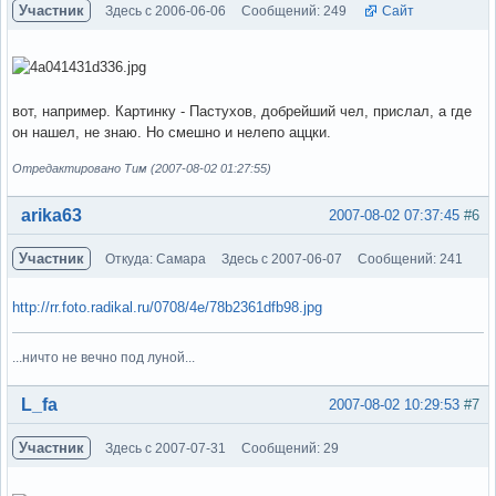
Участник
Здесь с 2006-06-06
Сообщений: 249
Сайт
вот, например. Картинку - Пастухов, добрейший чел, прислал, а где
он нашел, не знаю. Но смешно и нелепо аццки.
Отредактировано Тим (2007-08-02 01:27:55)
Вне форума
arika63
2007-08-02 07:37:45
#6
Участник
Откуда: Самара
Здесь с 2007-06-07
Сообщений: 241
http://rr.foto.radikal.ru/0708/4e/78b2361dfb98.jpg
...ничто не вечно под луной...
Вне форума
L_fa
2007-08-02 10:29:53
#7
Участник
Здесь с 2007-07-31
Сообщений: 29