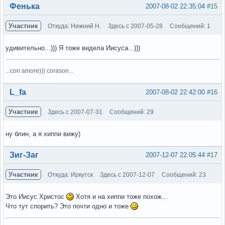
Вне форума
Фенька
2007-08-02 22:35:04
#15
Участник
Откуда: Нижний Н.
Здесь с 2007-05-28
Сообщений: 1
удивительно...))) Я тоже видела Иисуса...)))
...con amore))) corason...
Вне форума
L_fa
2007-08-02 22:42:00
#16
Участник
Здесь с 2007-07-31
Сообщений: 29
ну блин, а я хиппи вижу)
Вне форума
Зиг-Заг
2007-12-07 22:05:44
#17
Участник
Откуда: Иркутск
Здесь с 2007-12-07
Сообщений: 23
Это Иисус Христос
Хотя и на хиппи тоже похож...
Что тут спорить? Это почти одно и тоже