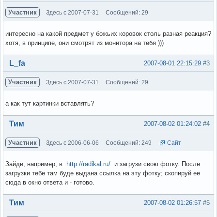
Участник
Здесь с 2007-07-31
Сообщений: 29
интересно на какой предмет у божьих коровок столь разная реакция?
хотя, в принципе, они смотрят из монитора на тебя )))
Вне форума
L_fa
2007-08-01 22:15:29
#3
Участник
Здесь с 2007-07-31
Сообщений: 29
а как тут картинки вставлять?
Вне форума
Тим
2007-08-02 01:24:02
#4
Участник
Здесь с 2006-06-06
Сообщений: 249
Сайт
Зайди, например, в
http://radikal.ru/
и загрузи свою фотку. После
загрузки тебе там буде выдана ссылка на эту фотку; скопируй ее
сюда в окно ответа и - готово.
Вне форума
Тим
2007-08-02 01:26:57
#5