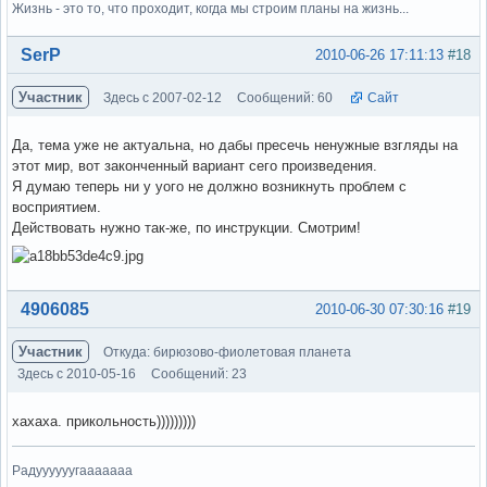
Жизнь - это то, что проходит, когда мы строим планы на жизнь...
Вне форума
SerP
2010-06-26 17:11:13
#18
Участник
Здесь с 2007-02-12
Сообщений: 60
Сайт
Да, тема уже не актуальна, но дабы пресечь ненужные взгляды на
этот мир, вот законченный вариант сего произведения.
Я думаю теперь ни у уого не должно возникнуть проблем с
восприятием.
Действовать нужно так-же, по инструкции. Смотрим!
Вне форума
4906085
2010-06-30 07:30:16
#19
Участник
Откуда: бирюзово-фиолетовая планета
Здесь с 2010-05-16
Сообщений: 23
хахаха. прикольность)))))))))
Радуууууугааааааа