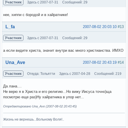
Участник
Здесь с 2007-07-31
Сообщений: 29
нее, хиппи с бородой и в хайратнике!
Вне форума
L_fa
2007-08-02 20:03:10
#13
Участник
Здесь с 2007-07-31
Сообщений: 29
а если видите христа, значит внутри вас много христианства. ИМХО
Вне форума
Una_Ave
2007-08-02 20:43:19
#14
Участник
Откуда: Тольятти
Здесь с 2007-04-28
Сообщений: 219
Да лана....
Не верю я в Христа и его религию...Но вижу Иисуса точно)ща
посмотрю еще раз)Ну хайратника в упор нет...
Отредактировано Una_Ave (2007-08-02 20:43:45)
Жизнь не вернешь...Вольному Воля!..