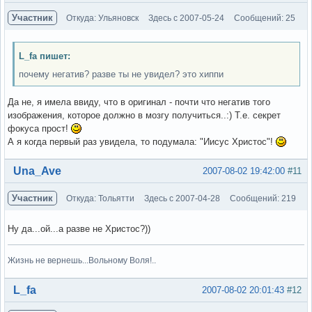
Участник
Откуда: Ульяновск
Здесь с 2007-05-24
Сообщений: 25
L_fa пишет:
почему негатив? разве ты не увидел? это хиппи
Да не, я имела ввиду, что в оригинал - почти что негатив того
изображения, которое должно в мозгу получиться..:) Т.е. секрет
фокуса прост!
А я когда первый раз увидела, то подумала: "Иисус Христос"!
Вне форума
Una_Ave
2007-08-02 19:42:00
#11
Участник
Откуда: Тольятти
Здесь с 2007-04-28
Сообщений: 219
Ну да...ой...а разве не Христос?))
Жизнь не вернешь...Вольному Воля!..
Вне форума
L_fa
2007-08-02 20:01:43
#12