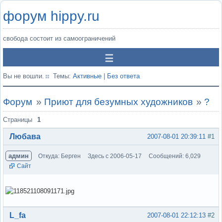
форум hippy.ru
свобода состоит из самоограничений
Вы не вошли.
Темы:
Активные
|
Без ответа
Форум
»
Приют для безумных художников
»
?
Страницы
1
Любава
2007-08-01 20:39:11
#1
админ
Откуда: Берген
Здесь с 2006-05-17
Сообщений: 6,029
Сайт
Вне форума
L_fa
2007-08-01 22:12:13
#2