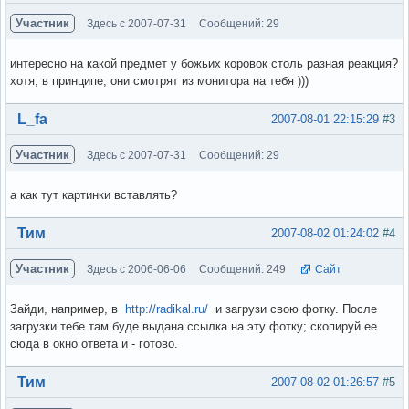
Участник
Здесь с 2007-07-31
Сообщений: 29
интересно на какой предмет у божьих коровок столь разная реакция?
хотя, в принципе, они смотрят из монитора на тебя )))
Вне форума
L_fa
2007-08-01 22:15:29
#3
Участник
Здесь с 2007-07-31
Сообщений: 29
а как тут картинки вставлять?
Вне форума
Тим
2007-08-02 01:24:02
#4
Участник
Здесь с 2006-06-06
Сообщений: 249
Сайт
Зайди, например, в
http://radikal.ru/
и загрузи свою фотку. После
загрузки тебе там буде выдана ссылка на эту фотку; скопируй ее
сюда в окно ответа и - готово.
Вне форума
Тим
2007-08-02 01:26:57
#5