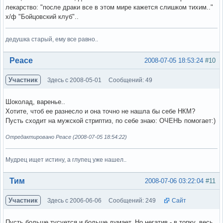
лекарство: "после драки все в этом мире кажется слишком тихим.."
х/ф "Бойцовский клуб"..
дедушка старый, ему все равно..
Вне форума
Peace
2008-07-05 18:53:24
#10
Участник
Здесь с 2008-05-01
Сообщений: 49
Шоколад, варенье..
Хотите, чтоб ее разнесло и она точно не нашла бы себе НКМ?
Пусть сходит на мужской стриптиз, по себе знаю: ОЧЕНЬ помогает:)
Отредактировано Peace (2008-07-05 18:54:22)
Мудрец ищет истину, а глупец уже нашел..
Вне форума
Тим
2008-07-06 03:22:04
#11
Участник
Здесь с 2006-06-06
Сообщений: 249
Сайт
Пусть больше тусуется и больше думает. Но негатив - в топку, весь,