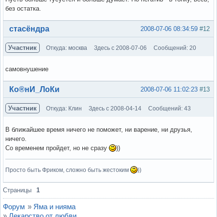
без остатка.
Вне форума
стасёндра
2008-07-06 08:34:59
#12
Участник
Откуда: москва
Здесь с 2008-07-06
Сообщений: 20
самовнушение
Вне форума
Ко®нИ_ЛоКи
2008-07-06 11:02:23
#13
Участник
Откуда: Клин
Здесь с 2008-04-14
Сообщений: 43
В ближайшее время ничего не поможет, ни варение, ни друзья,
ничего.
Со временем пройдет, но не сразу
))
Просто быть Фриком, сложно быть жестоким
))
Вне форума
Страницы
1
Форум
»
Яма и нияма
»
Лекарство от любви