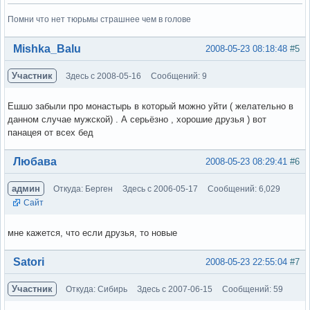
Помни что нет тюрьмы страшнее чем в голове
Вне форума
Mishka_Balu
2008-05-23 08:18:48
#5
Участник
Здесь с 2008-05-16
Сообщений: 9
Ешшо забыли про монастырь в который можно уйти ( желательно в
данном случае мужской) . А серьёзно , хорошие друзья ) вот
панацея от всех бед
Вне форума
Любава
2008-05-23 08:29:41
#6
админ
Откуда: Берген
Здесь с 2006-05-17
Сообщений: 6,029
Сайт
мне кажется, что если друзья, то новые
Вне форума
Satori
2008-05-23 22:55:04
#7
Участник
Откуда: Сибирь
Здесь с 2007-06-15
Сообщений: 59