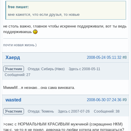
free пишет:
мне кажется, что если друзья, то новые
не столь важно, главное чтобы искренне поддерживали, вот ты ведь
поддерживаешь
почти новая жизнь )
Вне форума
Хаерд
2008-05-24 05:11:32
#8
Участник
Откуда: Сибирь (Нвкз)
Здесь с 2008-05-11
Сообщений: 27
МмммМ...я незнаю...она сама виновата.
Вне форума
wasted
2008-06-30 07:24:36
#9
Участник
Откуда: Тюмень
Здесь с 2007-07-26
Сообщений: 38
>секс с НОРМАЛЬНЫМ КРАСИВЫМ мужчиной (сокращенно НКМ)
так-с, че-то я не понял, девочка-то любви хотела или потрахаться?