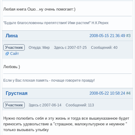
Любая книга Ошо...ну очень помогает:)
"Будьте благословенны препятствия! Ими растем!" Н.К.Рерих
Вне форума
Лина
2008-05-15 21:36:49
#3
Участник
Откуда: Мир
Здесь с 2007-07-25
Сообщений: 40
Сайт
Любовь:)
Если у Вас плохая память - почаще говорите правду!
Вне форума
Грустная
2008-05-22 10:58:24
#4
Участник
Здесь с 2007-06-14
Сообщений: 113
Нужно полюбить себя и эту жизнь и тогда все вышеуказанное будет
приносить удовольствие а "страшное, малокультурное и неумное "
только вызывать улыбку