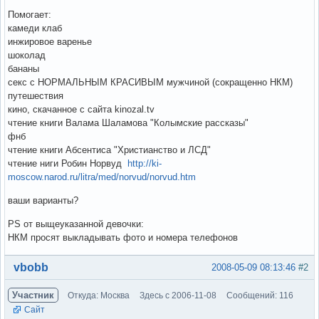
Помогает:
камеди клаб
инжировое варенье
шоколад
бананы
секс с НОРМАЛЬНЫМ КРАСИВЫМ мужчиной (сокращенно НКМ)
путешествия
кино, скачанное с сайта kinozal.tv
чтение книги Валама Шаламова "Колымские рассказы"
фнб
чтение книги Абсентиса "Христианство и ЛСД"
чтение ниги Робин Норвуд
http://ki-
moscow.narod.ru/litra/med/norvud/norvud.htm
ваши варианты?
PS от выщеуказанной девочки:
НКМ просят выкладывать фото и номера телефонов
Вне форума
vbobb
2008-05-09 08:13:46
#2
Участник
Откуда: Москва
Здесь с 2006-11-08
Сообщений: 116
Сайт