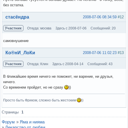
без остатка.
Вне форума
стасёндра
2008-07-06 08:34:59
#12
Участник
Откуда: москва
Здесь с 2008-07-06
Сообщений: 20
самовнушение
Вне форума
Ко®нИ_ЛоКи
2008-07-06 11:02:23
#13
Участник
Откуда: Клин
Здесь с 2008-04-14
Сообщений: 43
В ближайшее время ничего не поможет, ни варение, ни друзья,
ничего.
Со временем пройдет, но не сразу
))
Просто быть Фриком, сложно быть жестоким
))
Вне форума
Страницы
1
Форум
»
Яма и нияма
»
Лекарство от любви