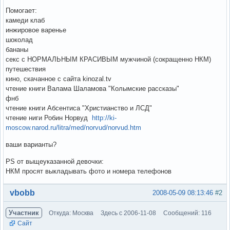
Помогает:
камеди клаб
инжировое варенье
шоколад
бананы
секс с НОРМАЛЬНЫМ КРАСИВЫМ мужчиной (сокращенно НКМ)
путешествия
кино, скачанное с сайта kinozal.tv
чтение книги Валама Шаламова "Колымские рассказы"
фнб
чтение книги Абсентиса "Христианство и ЛСД"
чтение ниги Робин Норвуд
http://ki-
moscow.narod.ru/litra/med/norvud/norvud.htm
ваши варианты?
PS от выщеуказанной девочки:
НКМ просят выкладывать фото и номера телефонов
Вне форума
vbobb
2008-05-09 08:13:46
#2
Участник
Откуда: Москва
Здесь с 2006-11-08
Сообщений: 116
Сайт