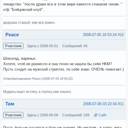
лекарство: "после драки все в этом мире кажется слишком тихим.."
х/ф "Бойцовский клуб"..
дедушка старый, ему все равно..
Вне форума
Peace
2008-07-05 18:53:24
#10
Участник
Здесь с 2008-05-01
Сообщений: 49
Шоколад, варенье..
Хотите, чтоб ее разнесло и она точно не нашла бы себе НКМ?
Пусть сходит на мужской стриптиз, по себе знаю: ОЧЕНЬ помогает:)
Отредактировано Peace (2008-07-05 18:54:22)
Мудрец ищет истину, а глупец уже нашел..
Вне форума
Тим
2008-07-06 03:22:04
#11
Участник
Здесь с 2006-06-06
Сообщений: 249
Сайт
Пусть больше тусуется и больше думает. Но негатив - в топку, весь,