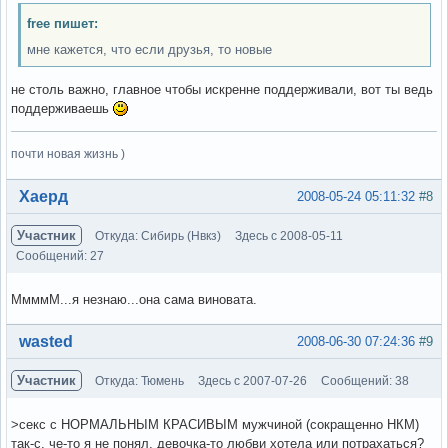
free пишет:
мне кажется, что если друзья, то новые
не столь важно, главное чтобы искренне поддерживали, вот ты ведь
поддерживаешь
почти новая жизнь )
Вне форума
Хаерд
2008-05-24 05:11:32
#8
Участник
Откуда: Сибирь (Нвкз)
Здесь с 2008-05-11
Сообщений: 27
МмммМ...я незнаю...она сама виновата.
Вне форума
wasted
2008-06-30 07:24:36
#9
Участник
Откуда: Тюмень
Здесь с 2007-07-26
Сообщений: 38
>секс с НОРМАЛЬНЫМ КРАСИВЫМ мужчиной (сокращенно НКМ)
так-с, че-то я не понял, девочка-то любви хотела или потрахаться?