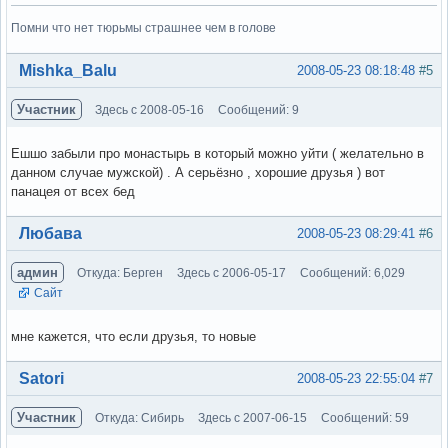
Помни что нет тюрьмы страшнее чем в голове
Вне форума
Mishka_Balu
2008-05-23 08:18:48
#5
Участник
Здесь с 2008-05-16
Сообщений: 9
Ешшо забыли про монастырь в который можно уйти ( желательно в
данном случае мужской) . А серьёзно , хорошие друзья ) вот
панацея от всех бед
Вне форума
Любава
2008-05-23 08:29:41
#6
админ
Откуда: Берген
Здесь с 2006-05-17
Сообщений: 6,029
Сайт
мне кажется, что если друзья, то новые
Вне форума
Satori
2008-05-23 22:55:04
#7
Участник
Откуда: Сибирь
Здесь с 2007-06-15
Сообщений: 59