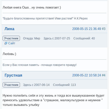
Любая книга Ошо...ну очень помогает:)
"Будьте благословенны препятствия! Ими растем!" Н.К.Рерих
Вне форума
Лина
2008-05-15 21:36:49
#3
Участник
Откуда: Мир
Здесь с 2007-07-25
Сообщений: 40
Сайт
Любовь:)
Если у Вас плохая память - почаще говорите правду!
Вне форума
Грустная
2008-05-22 10:58:24
#4
Участник
Здесь с 2007-06-14
Сообщений: 113
Нужно полюбить себя и эту жизнь и тогда все вышеуказанное будет
приносить удовольствие а "страшное, малокультурное и неумное "
только вызывать улыбку