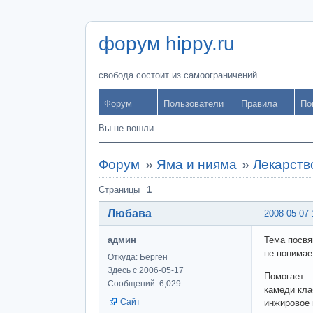
форум hippy.ru
свобода состоит из самоограничений
Форум
Пользователи
Правила
По
Вы не вошли.
Форум
»
Яма и нияма
»
Лекарств
Страницы
1
Любава
2008-05-07 
админ
Тема посвя
не понимае
Откуда: Берген
Здесь с 2006-05-17
Помогает:
Сообщений: 6,029
камеди кла
Сайт
инжировое 