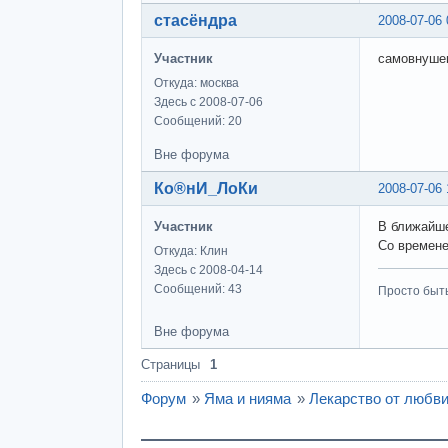
стасёндра
2008-07-06 
Участник
самовнуше
Откуда: москва
Здесь с 2008-07-06
Сообщений: 20
Вне форума
Ко®нИ_ЛоКи
2008-07-06 
Участник
В ближайше
Со времене
Откуда: Клин
Здесь с 2008-04-14
Сообщений: 43
Просто быт
Вне форума
Страницы
1
Форум
»
Яма и нияма
»
Лекарство от любв