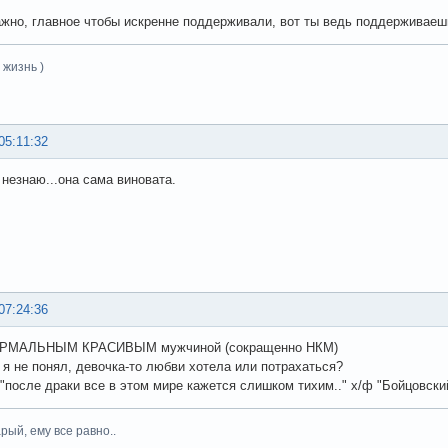
ажно, главное чтобы искренне поддерживали, вот ты ведь поддерживае
 жизнь )
05:11:32
незнаю...она сама виновата.
07:24:36
ОРМАЛЬНЫМ КРАСИВЫМ мужчиной (сокращенно НКМ)
о я не понял, девочка-то любви хотела или потрахаться?
 "после драки все в этом мире кажется слишком тихим.." х/ф "Бойцовский
рый, ему все равно..