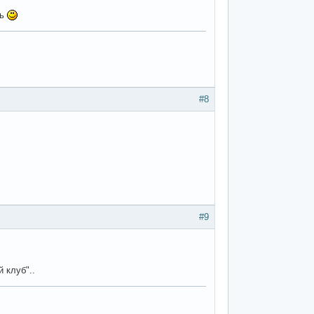
шь
#8
#9
 клуб"..