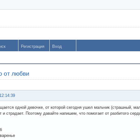
иск
Регистрация
Вход
о от любви
12:14:39
щается одной девочке, от которой сегодня ушел мальчик (страшный, ма
т и страдает. Поэтому давайте напишем, что помогает от разбитого сердц
б
варенье