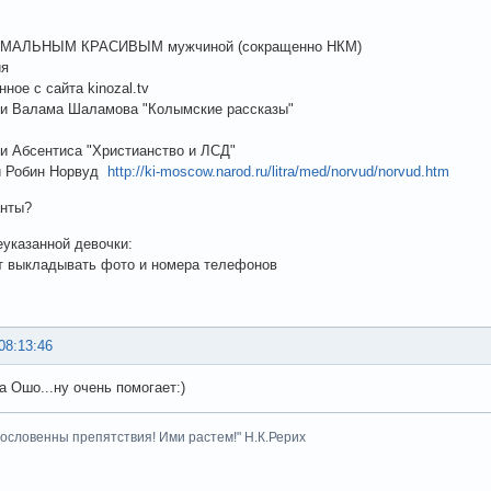
РМАЛЬНЫМ КРАСИВЫМ мужчиной (сокращенно НКМ)
ия
нное с сайта kinozal.tv
ги Валама Шаламова "Колымские рассказы"
ги Абсентиса "Христианство и ЛСД"
и Робин Норвуд
http://ki-moscow.narod.ru/litra/med/norvud/norvud.htm
анты?
указанной девочки:
т выкладывать фото и номера телефонов
08:13:46
а Ошо...ну очень помогает:)
гословенны препятствия! Ими растем!" Н.К.Рерих