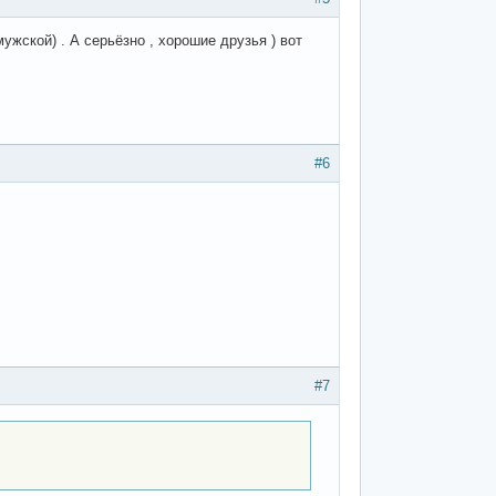
жской) . А серьёзно , хорошие друзья ) вот
#6
#7