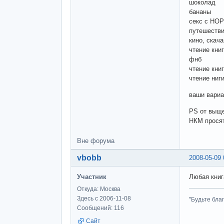
шоколад
бананы
секс с НО
путешеств
кино, скача
чтение кни
фнб
чтение кни
чтение ниг
ваши вари
PS от выще
НКМ прося
Вне форума
vbobb
2008-05-09 
Участник
Любая книг
Откуда: Москва
Здесь с 2006-11-08
"Будьте бла
Сообщений: 116
Сайт