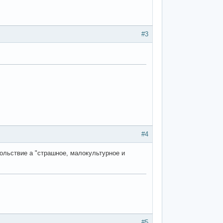
#3
#4
ольствие а "страшное, малокультурное и
#5