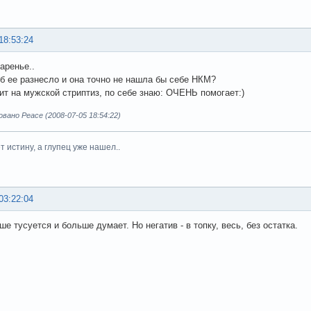
18:53:24
аренье..
об ее разнесло и она точно не нашла бы себе НКМ?
ит на мужской стриптиз, по себе знаю: ОЧЕНЬ помогает:)
ано Peace (2008-07-05 18:54:22)
 истину, а глупец уже нашел..
03:22:04
е тусуется и больше думает. Но негатив - в топку, весь, без остатка.