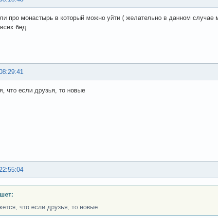
и про монастырь в который можно уйти ( желательно в данном случае му
 всех бед
08:29:41
я, что если друзья, то новые
22:55:04
ишет:
жется, что если друзья, то новые