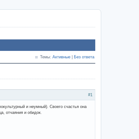
Темы:
Активные
|
Без ответа
#1
локультурный и неумный). Своего счастья она
а, отчаяния и обидок.