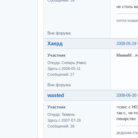
Сообщений: 59
не столь в
почти новая
Вне форума
Хаерд
2008-05-24 
Участник
МмммМ...я 
Откуда: Сибирь (Нвкз)
Здесь с 2008-05-11
Сообщений: 27
Вне форума
wasted
2008-06-30 
Участник
>секс с Н
так-с, че-т
Откуда: Тюмень
лекарство:
Здесь с 2007-07-26
Сообщений: 38
дедушка ста