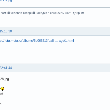
тот самый человек, который находит в себе силы быть добрым...
15:10:30
tp://fota.mota.ru/albums/5e065213fea8 … age/1.html
22:41:44
я
м)