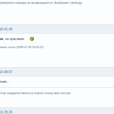
умеранги никогда не возвращаются. Выбирают свободу.
16:41:38
ая
, но красивая.
ано чукча (2008-07-09 16:42:07)
13:48:07
ение...
етер заждался меня,на пороге осень-моя сестра.
01:28:29