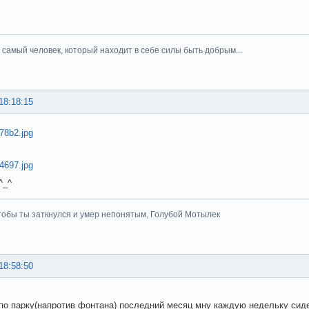
тот самый человек, который находит в себе силы быть добрым...
18:18:15
^_^
чтобы ты заткнулся и умер непонятым, Голубой Мотылек
18:58:50
по парку(напротив фонтана) последний месяц мну каждую недельку сид