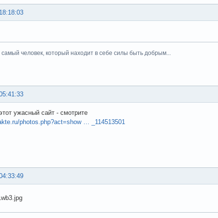
18:18:03
тот самый человек, который находит в себе силы быть добрым...
05:41:33
 этот ужасный сайт - смотрите
takte.ru/photos.php?act=show … _114513501
04:33:49