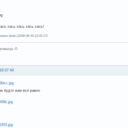
хась хась хась хась хась!
ано dodo (2008-08-30 22:45:17)
ровьеца :О
18:07:49
ак будто вам все равно