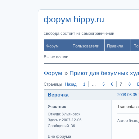
форум hippy.ru
свобода состоит из самоограничений
Форум
Пользователи
Правила
По
Вы не вошли.
Форум
»
Приют для безумных ху
Страницы
Назад
1
…
5
6
7
8
Верочка
2008-06-05 
Участник
Tramontana
Откуда: Ульяновск
Здесь с 2007-12-06
Автор благо
Сообщений: 36
Вне форума