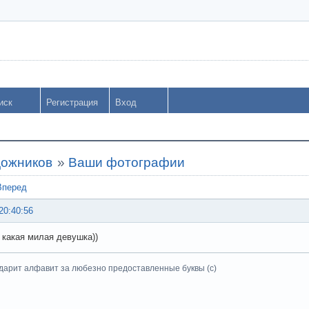
иск
Регистрация
Вход
дожников
»
Ваши фотографии
Вперед
20:40:56
 какая милая девушка))
дарит алфавит за любезно предоставленные буквы (с)