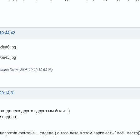
19:44:42
ано Drow (2008-10-12 19:53:03)
20:14:31
 не далеко друг от друга мы были...)
е видела..
 напротив фонтана... сидела.) с того лета в этом парке есть "моё" место))