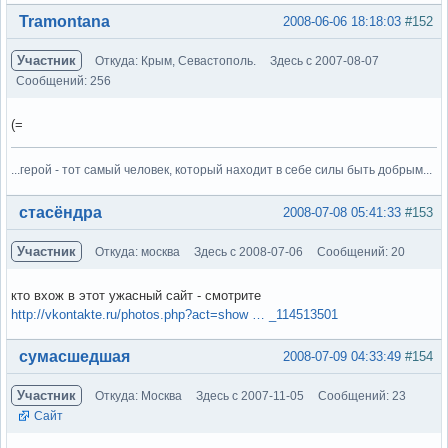
Вне форума
Tramontana
2008-06-06 18:18:03
#152
Участник
Откуда: Крым, Севастополь.
Здесь с 2007-08-07
Сообщений: 256
(=
...герой - тот самый человек, который находит в себе силы быть добрым...
Вне форума
стасёндра
2008-07-08 05:41:33
#153
Участник
Откуда: москва
Здесь с 2008-07-06
Сообщений: 20
кто вхож в этот ужасный сайт - смотрите
http://vkontakte.ru/photos.php?act=show … _114513501
Вне форума
сумасшедшая
2008-07-09 04:33:49
#154
Участник
Откуда: Москва
Здесь с 2007-11-05
Сообщений: 23
Сайт