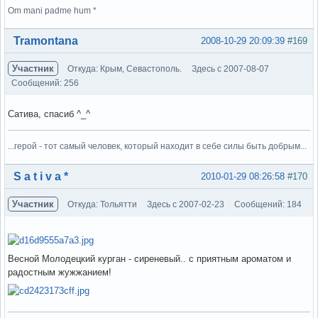
Om mani padme hum *
Вне форума
Tramontana
2008-10-29 20:09:39
#169
Участник
Откуда: Крым, Севастополь.
Здесь с 2007-08-07
Сообщений: 256
Cатива, спасиб ^_^
...герой - тот самый человек, который находит в себе силы быть добрым...
Вне форума
S a t i v a *
2010-01-29 08:26:58
#170
Участник
Откуда: Тольятти
Здесь с 2007-02-23
Сообщений: 184
Весной Молодецкий курган - сиреневый.. с приятным ароматом и
радостным жужжанием!