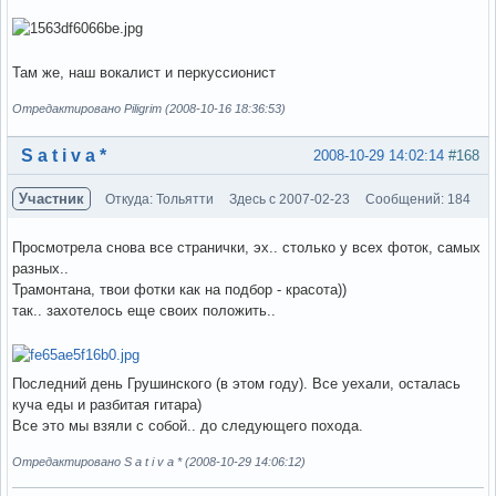
Там же, наш вокалист и перкуссионист
Отредактировано Piligrim (2008-10-16 18:36:53)
Вне форума
S a t i v a *
2008-10-29 14:02:14
#168
Участник
Откуда: Тольятти
Здесь с 2007-02-23
Сообщений: 184
Просмотрела снова все странички, эх.. столько у всех фоток, самых
разных..
Трамонтана, твои фотки как на подбор - красота))
так.. захотелось еще своих положить..
Последний день Грушинского (в этом году). Все уехали, осталась
куча еды и разбитая гитара)
Все это мы взяли с собой.. до следующего похода.
Отредактировано S a t i v a * (2008-10-29 14:06:12)