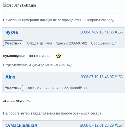
Некоторые бумеранги никогда не возвращаются. Выбирают свободу.
Вне форума
чукча
2008-07-09 16:41:38
#155
Участник
Откуда: из чума
Здесь с 2008-07-02
Сообщений: 17
сумашедшая
, но красивая.
Отредактировано чукча (2008-07-09 16:42:07)
Вне форума
Alns
2008-07-10 13:48:07
#156
Участник
Здесь с 2007-10-16
Сообщений: 38
ага..заглядение...
На пороге ветер заждался меня,на пороге осень-моя сестра.
Вне форума
сумасшедшая
2008-07-12 01:28:29
#157