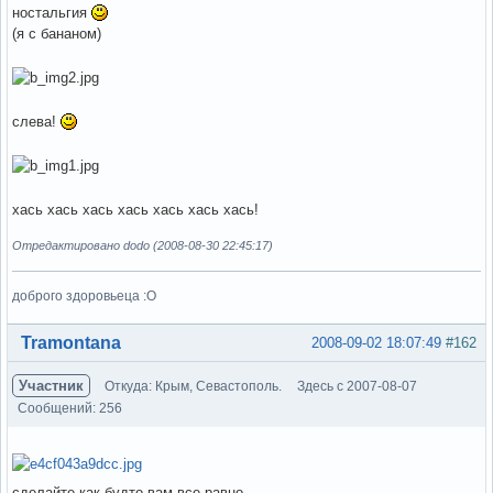
ностальгия
(я с бананом)
слева!
хась хась хась хась хась хась хась!
Отредактировано dodo (2008-08-30 22:45:17)
доброго здоровьеца :О
Вне форума
Tramontana
2008-09-02 18:07:49
#162
Участник
Откуда: Крым, Севастополь.
Здесь с 2007-08-07
Сообщений: 256
сделайте как будто вам все равно