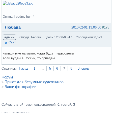
Om mani padme hum *
Вне форума
Любава
2010-02-01 13:06:00
#175
админ
Откуда: Берген
Здесь с 2006-05-17
Сообщений: 6,029
Сайт
напиши мне на мыло, когда будут первоцветы
если будем в России, то приедем
Вне форума
Страницы
Назад
1
…
5
6
7
8
Вперед
Форум
»
Приют для безумных художников
»
Ваши фотографии
Сейчас в этой теме пользователей:
0
, гостей:
3