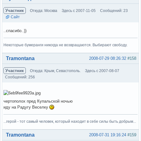
Участник
Откуда: Москва
Здесь с 2007-11-05
Сообщений: 23
Сайт
..спасибо..))
Некоторые бумеранги никогда не возвращаются. Выбирают свободу.
Вне форума
Tramontana
2008-07-29 08:26:32
#158
Участник
Откуда: Крым, Севастополь.
Здесь с 2007-08-07
Сообщений: 256
чертополох пред Купальской ночью
иду на Радугу Веселку
...герой - тот самый человек, который находит в себе силы быть добрым...
Вне форума
Tramontana
2008-07-31 19:16:24
#159