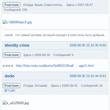
Участник
Откуда: Крым, Севастополь.
Здесь с 2007-08-07
Сообщений: 256
...герой - тот самый человек, который находит в себе силы быть добрым...
Вне форума
identity crisis
2008-08-30 15:10:30
#160
Участник
Здесь с 2008-08-30
Сообщений: 6
а это я
http://fota.mota.ru/albums/5e065213fea8 … age/1.html
Вне форума
dodo
2008-08-30 22:41:44
#161
Участник
Откуда: Хотьково
Здесь с 2008-08-01
Сообщений: 16
Сайт