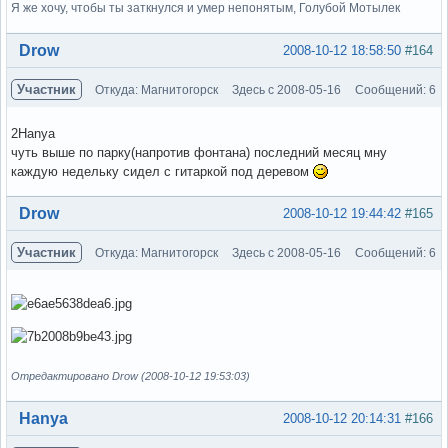
Я же хочу, чтобы ты заткнулся и умер непонятым, Голубой Мотылек
Вне форума
Drow
2008-10-12 18:58:50
#164
Участник
Откуда: Магнитогорск
Здесь с 2008-05-16
Сообщений: 6
2Hanya
чуть выше по парку(напротив фонтана) последний месяц мну
каждую недельку сидел с гитаркой под деревом
Вне форума
Drow
2008-10-12 19:44:42
#165
Участник
Откуда: Магнитогорск
Здесь с 2008-05-16
Сообщений: 6
Отредактировано Drow (2008-10-12 19:53:03)
Вне форума
Hanya
2008-10-12 20:14:31
#166