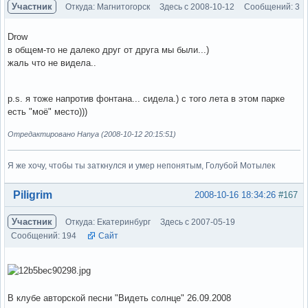
Участник
Откуда: Магнитогорск
Здесь с 2008-10-12
Сообщений: 3
Drow
в общем-то не далеко друг от друга мы были...)
жаль что не видела..
p.s. я тоже напротив фонтана... сидела.) с того лета в этом парке
есть "моё" место)))
Отредактировано Hanya (2008-10-12 20:15:51)
Я же хочу, чтобы ты заткнулся и умер непонятым, Голубой Мотылек
Вне форума
Piligrim
2008-10-16 18:34:26
#167
Участник
Откуда: Екатеринбург
Здесь с 2007-05-19
Сообщений: 194
Сайт
В клубе авторской песни "Видеть солнце" 26.09.2008