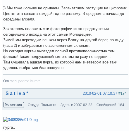
)) Мы тоже больше не срываем. Запечатляем растущие на цифровик.
Цветет эта красота каждый год по-разному. В среднем с начала до
середины апреля.
Захотелось положить эти фотографии из-за предвкушения
сегодняшнего похода на этот самый Молодецкий.
Зимой мы переходим пешком через Волгу на другой берег, по льду
(часа 2) и забираемся по заснеженным склонам.
Но сегодня курган выглядел полной противоположностью тем
фоткам! Таким недружелюбным его мы ни разу не видели...
Там бушевала аццкая пурга, из которой нам вчетвером все таки
удалось выбраться благополучно.
Om mani padme hum *
Вне форума
S a t i v a *
2010-02-01 07:10:37
#174
Участник
Откуда: Тольятти
Здесь с 2007-02-23
Сообщений: 184
пурга..