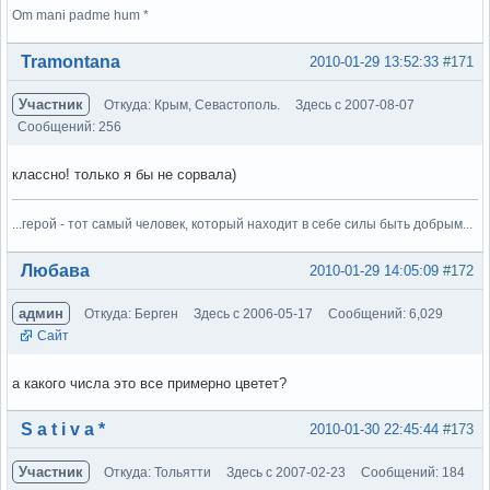
Om mani padme hum *
Вне форума
Tramontana
2010-01-29 13:52:33
#171
Участник
Откуда: Крым, Севастополь.
Здесь с 2007-08-07
Сообщений: 256
классно! только я бы не сорвала)
...герой - тот самый человек, который находит в себе силы быть добрым...
Вне форума
Любава
2010-01-29 14:05:09
#172
админ
Откуда: Берген
Здесь с 2006-05-17
Сообщений: 6,029
Сайт
а какого числа это все примерно цветет?
Вне форума
S a t i v a *
2010-01-30 22:45:44
#173
Участник
Откуда: Тольятти
Здесь с 2007-02-23
Сообщений: 184