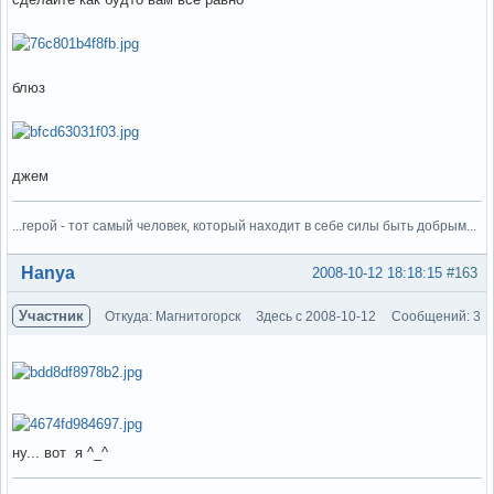
блюз
джем
...герой - тот самый человек, который находит в себе силы быть добрым...
Вне форума
Hanya
2008-10-12 18:18:15
#163
Участник
Откуда: Магнитогорск
Здесь с 2008-10-12
Сообщений: 3
ну... вот я ^_^