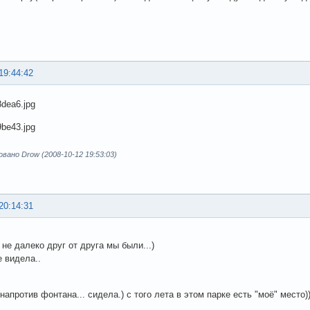
19:44:42
ано Drow (2008-10-12 19:53:03)
20:14:31
 не далеко друг от друга мы были...)
е видела..
 напротив фонтана... сидела.) с того лета в этом парке есть "моё" место))