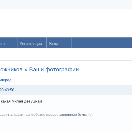
иск
Регистрация
Вход
дожников
»
Ваши фотографии
Вперед
20:40:56
 какая милая девушка))
дарит алфавит за любезно предоставленные буквы (с)