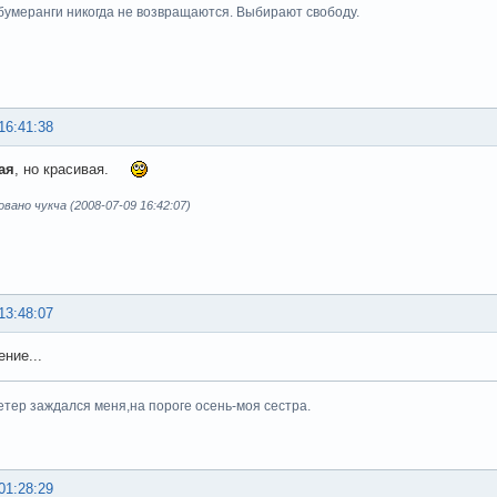
умеранги никогда не возвращаются. Выбирают свободу.
16:41:38
ая
, но красивая.
ано чукча (2008-07-09 16:42:07)
13:48:07
ение...
етер заждался меня,на пороге осень-моя сестра.
01:28:29