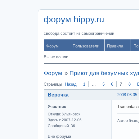
форум hippy.ru
свобода состоит из самоограничений
Форум
Пользователи
Правила
По
Вы не вошли.
Форум
»
Приют для безумных ху
Страницы
Назад
1
…
5
6
7
8
Верочка
2008-06-05 
Участник
Tramontana
Откуда: Ульяновск
Здесь с 2007-12-06
Автор благо
Сообщений: 36
Вне форума