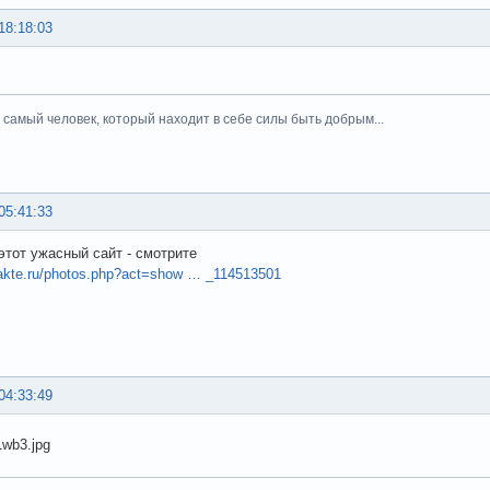
18:18:03
тот самый человек, который находит в себе силы быть добрым...
05:41:33
 этот ужасный сайт - смотрите
takte.ru/photos.php?act=show … _114513501
04:33:49