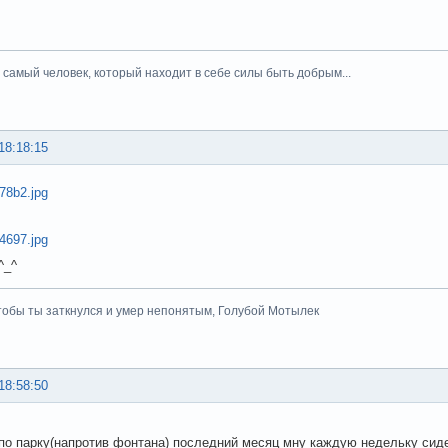
тот самый человек, который находит в себе силы быть добрым...
18:18:15
^_^
чтобы ты заткнулся и умер непонятым, Голубой Мотылек
18:58:50
по парку(напротив фонтана) последний месяц мну каждую недельку сид