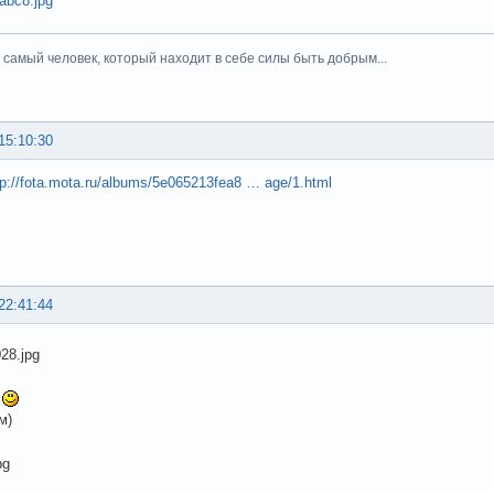
тот самый человек, который находит в себе силы быть добрым...
15:10:30
tp://fota.mota.ru/albums/5e065213fea8 … age/1.html
22:41:44
я
м)