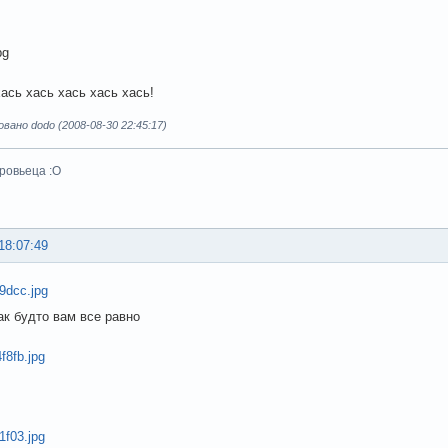
хась хась хась хась хась!
ано dodo (2008-08-30 22:45:17)
ровьеца :О
18:07:49
ак будто вам все равно