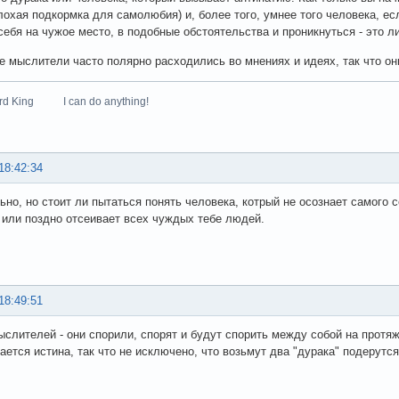
лохая подкормка для самолюбия) и, более того, умнее того человека, ес
себя на чужое место, в подобные обстоятельства и проникнуться - это л
 мыслители часто полярно расходились во мнениях и идеях, так что он
zard King I can do anything!
18:42:34
ьно, но стоит ли пытаться понять человека, котрый не осознает самого с
 или поздно отсеивает всех чуждых тебе людей.
18:49:51
ыслителей - они спорили, спорят и будут спорить между собой на протяж
ается истина, так что не исключено, что возьмут два "дурака" подерутс