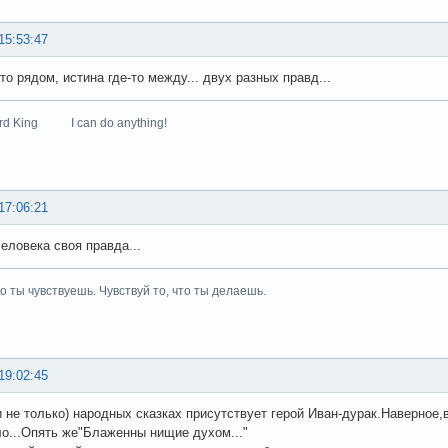
15:53:47
то рядом, истина где-то между... двух разных правд...
zard King I can do anything!
17:06:21
человека своя правда...
то ты чувствуешь. Чувствуй то, что ты делаешь.
19:02:45
и не только) народных сказках присутствует герой Иван-дурак.Наверное,в
о...Опять же"Блаженны нищие духом..."