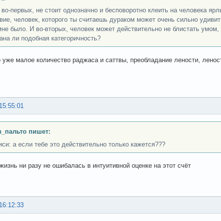
во-первых, не стоит однозначно и бесповоротно клеить на человека яр
вие, человек, которого ты считаешь дураком может очень сильно удивит
мне было. И во-вторых, человек может действительно не блистать умом, 
ана ли подобная категоричность?
о уже малое количество раджаса и саттвы, преобладание лености, леност
15:55:01
_пальто пишет:
иси: а если тебе это действительно только кажется???
 жизнь ни разу не ошибалась в интуитивной оценке на этот счёт
16:12:33