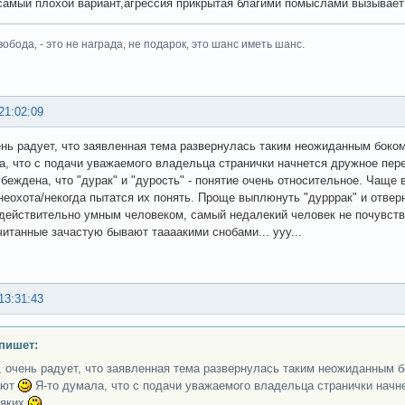
 самый плохой вариант,агрессия прикрытая благими помыслами вызывает
вобода, - это не награда, не подарок, это шанс иметь шанс.
21:02:09
ень радует, что заявленная тема развернулась таким неожиданным боко
а, что с подачи уважаемого владельца странички начнется дружное пер
убеждена, что "дурак" и "дурость" - понятие очень относительное. Чащ
 неохота/некогда пытатся их понять. Проще выплюнуть "дурррак" и отверн
действительно умным человеком, самый недалекий человек не почувств
читанные зачастую бывают таааакими снобами... ууу...
13:31:43
пишет:
, очень радует, что заявленная тема развернулась таким неожиданным б
ают
Я-то думала, что с подачи уважаемого владельца странички начн
сяких