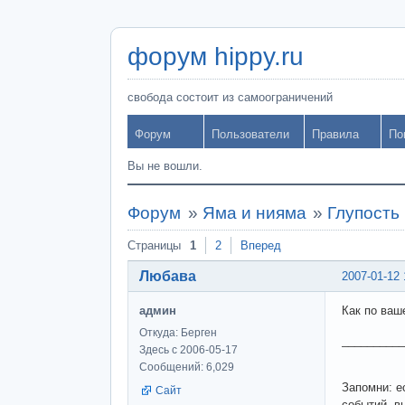
форум hippy.ru
свобода состоит из самоограничений
Форум
Пользователи
Правила
По
Вы не вошли.
Форум
»
Яма и нияма
»
Глупость
Страницы
1
2
Вперед
Любава
2007-01-12 
админ
Как по ваш
Откуда: Берген
__________
Здесь с 2006-05-17
Сообщений: 6,029
Запомни: е
Сайт
событий, в