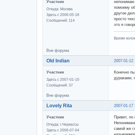
Участник
непонимаю
помоему о
Откуда: Москва
другое дел
Здесь с 2006-05-18
просто тих
Сообщений: 114
это я гово
Время колоко
Вне форума
Old Indian
2007-01-12 
Участник
Конечно пь
дураками, 
Здесь с 2007-01-10
Сообщений: 37
Вне форума
Lovely Rita
2007-01-17 
Участник
Привет, по
Непонимани
Откуда: г.Черкассы
самой же г
Здесь с 2006-07-04
называемог