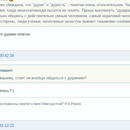
око убеждена, что "дурак" и "дурость" - понятие очень относительное.
имя, когда неохота/некогда пытатся их понять. Проще выплюнуть "дурррак
лько общаясь с действительно умным человеком, самый недалекий чело
 стороны, люди ученые, начитанные зачастую бывают таааакими снобами..
то дураки опасны
20:42:34
 пишет:
 вашему, стоит ли вообще общаться с дураками?
илось?:)
гословенны препятствия! Ими растем!" Н.К.Рерих
21:12:22