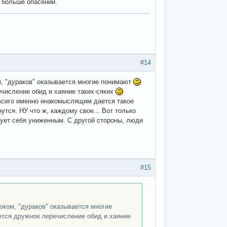
 больше опасений.
#14
м, "дураков" оказывается многие понимают
ечисление обид и хаяние таких-сяких
е всего именно инакомыслящим дается такое
утся. НУ что ж, каждому свое... Вот только
ует себя униженным. С другой стороны, люди
#15
оком, "дураков" оказывается многие
ется дружное перечисление обид и хаяние