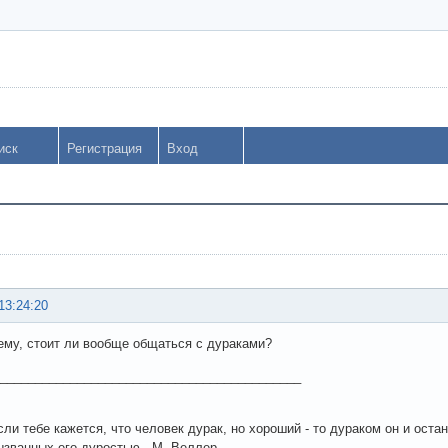
иск
Регистрация
Вход
13:24:20
ему, стоит ли вообще общаться с дураками?
___________________________________________
сли тебе кажется, что человек дурак, но хороший - то дураком он и оста
ызванных его дуростью. М. Веллер