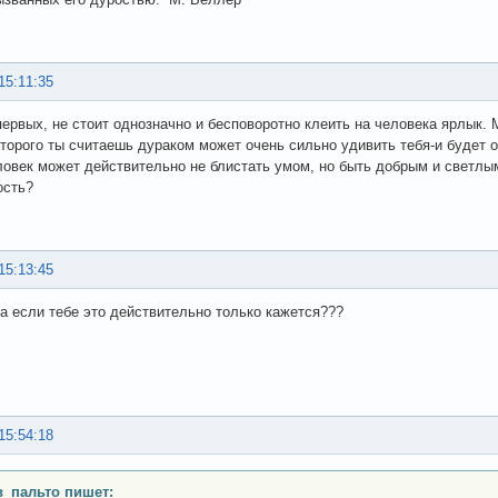
15:11:35
ервых, не стоит однозначно и бесповоротно клеить на человека ярлык.
оторого ты считаешь дураком может очень сильно удивить тебя-и будет о
ловек может действительно не блистать умом, но быть добрым и светлым
ость?
15:13:45
 а если тебе это действительно только кажется???
15:54:18
_пальто пишет: