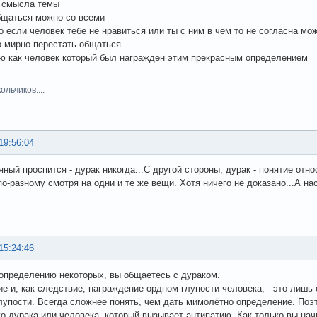
 смысла темы
бщаться можно со всеми
о если человек тебе не нравиться или ты с ним в чем то не согласна мож
о мирно перестать общаться
рю как человек который был награжден этим прекрасным определением
льчиков....
19:56:04
яный проспится - дурак никогда...С другой стороны, дурак - понятие отн
по-разному смотря на одни и те же вещи. Хотя ничего не доказано...А на
15:24:46
 определению некоторых, вы общаетесь с дураком.
е и, как следствие, награждение ордном глупости человека, - это лишь
лупости. Всегда сложнее понять, чем дать мимолётно определение. Поэт
о дурака или человека, который вызывает антипатию. Как только вы начн