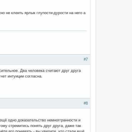
но не клеить ярлык глупости-дурости на него а
#7
осительное. Два человека считают друг друга
счет интуиции согласна.
#8
 ещё одно доказательство немноггранности и
ому стремитесь понять друг друга, даже так
ёте его понимать - вы увидите, что стали ещё