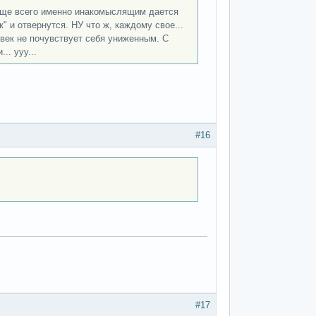
 Чаще всего именно инакомыслящим дается
" и отвернутся. НУ что ж, каждому свое...
век не почувствует себя униженным. С
. ууу...
#16
#17