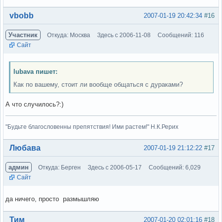
Вне форума
vbobb
2007-01-19 20:42:34
#16
Участник
Откуда: Москва
Здесь с 2006-11-08
Сообщений: 116
Сайт
lubava пишет:
Как по вашему, стоит ли вообще общаться с дураками?
А что случилось?:)
"Будьте благословенны препятствия! Ими растем!" Н.К.Рерих
Вне форума
Любава
2007-01-19 21:12:22
#17
админ
Откуда: Берген
Здесь с 2006-05-17
Сообщений: 6,029
Сайт
да ничего, просто размышляю
Вне форума
Тим
2007-01-20 02:01:16
#18