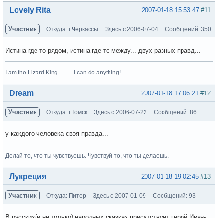
Вне форума
Lovely Rita
2007-01-18 15:53:47
#11
Участник
Откуда: г.Черкассы
Здесь с 2006-07-04
Сообщений: 350
Истина где-то рядом, истина где-то между... двух разных правд...
I am the Lizard King I can do anything!
Вне форума
Dream
2007-01-18 17:06:21
#12
Участник
Откуда: г.Томск
Здесь с 2006-07-22
Сообщений: 86
у каждого человека своя правда...
Делай то, что ты чувствуешь. Чувствуй то, что ты делаешь.
Вне форума
Лукреция
2007-01-18 19:02:45
#13
Участник
Откуда: Питер
Здесь с 2007-01-09
Сообщений: 93
В русских(и не только) народных сказках присутствует герой Иван-