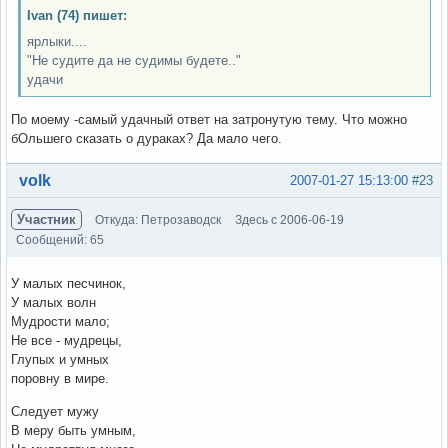
Ivan (74) пишет:
ярлыки....
"Не судите да не судимы будете.."
удачи
По моему -самый удачный ответ на затронутую тему. Что можно
бОльшего сказать о дураках? Да мало чего.
Вне форума
volk
2007-01-27 15:13:00
#23
Участник
Откуда: Петрозаводск
Здесь с 2006-06-19
Сообщений: 65
У малых песчинок,
У малых волн
Мудрости мало;
Не все - мудрецы,
Глупых и умных
поровну в мире.
Следует мужу
В меру быть умным,