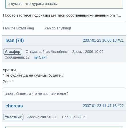
я думаю, что дураки опасны
Просто это тебе подсказывает твой собственный жизненный опыт...
I am the Lizard King I can do anything!
Вне форума
Ivan (74)
2007-01-23 10:08:13
#21
Агасфер
Откуда: сейчас Челябинск
Здесь с 2006-10-09
Сообщений: 12
Сайт
ярлыки....
"Не судите да не судимы будете.."
удачи
танец с Огнем.. и кто же все таки ведет?
Вне форума
chercas
2007-01-23 11:47:16
#22
Участник
Здесь с 2007-01-11
Сообщений: 21