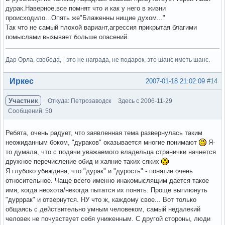
дурак.Наверное,все помнят что и как у него в жизни
происходило...Опять же"Блаженны нищие духом..."
Так что не самый плохой вариант,агрессия прикрытая благими
помыслами вызывает больше опасений.
Дар Орла, свобода, - это не награда, не подарок, это шанс иметь шанс.
Вне форума
Иркес
2007-01-18 21:02:09
#14
Участник
Откуда: Петрозаводск
Здесь с 2006-11-29
Сообщений: 50
Ребята, очень радует, что заявленная тема развернулась таким
неожиданным боком, "дураков" оказывается многие понимают
Я-
то думала, что с подачи уважаемого владельца странички начнется
дружное перечисление обид и хаяние таких-сяких
Я глубоко убеждена, что "дурак" и "дурость" - понятие очень
относительное. Чаще всего именно инакомыслящим дается такое
имя, когда неохота/некогда пытатся их понять. Проще выплюнуть
"дурррак" и отвернутся. НУ что ж, каждому свое... Вот только
общаясь с действительно умным человеком, самый недалекий
человек не почувствует себя униженным. С другой стороны, люди