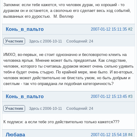
Запомни: если тебе кажется, что человек дурак, но хороший - то
дураком он и останется, а сволочью его сделает весь ход событий,
вызванных его дуростью. М. Веллер
Вне форума
Конь_в_пальто
2007-01-12 15:11:35
#2
Участник
Здесь с 2006-10-11
Сообщений: 24
ИМХО, во-первых, не стоит однозначно и бесповоротно клеить на
человека ярлык. Мнение может быть предвзятым. Как следствие,
человек, которого ты считаешь дураком может очень сильно удивить
тебя-и будет очень стыдно. По крайней мере, мне было. И во-вторых,
человек может действительно не блистать умом, но быть добрым и
светлым - так что оправдана ли подобная категоричность?
Вне форума
Конь_в_пальто
2007-01-12 15:13:45
#3
Участник
Здесь с 2006-10-11
Сообщений: 24
К подписи: а если тебе это действительно только кажется???
Вне форума
Любава
2007-01-12 15:54:18
#4