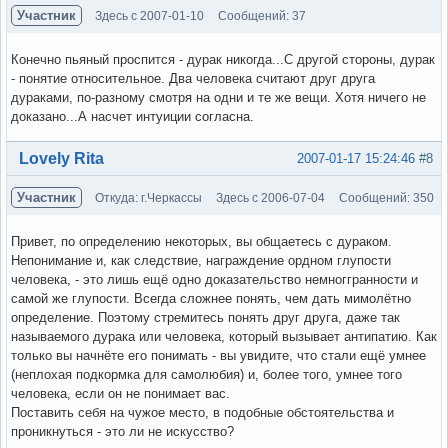
Участник
Здесь с 2007-01-10
Сообщений: 37
Конечно пьяный проспится - дурак никогда...С другой стороны, дурак
- понятие относительное. Два человека считают друг друга
дураками, по-разному смотря на одни и те же вещи. Хотя ничего не
доказано...А насчет интуиции согласна.
Вне форума
Lovely Rita
2007-01-17 15:24:46
#8
Участник
Откуда: г.Черкассы
Здесь с 2006-07-04
Сообщений: 350
Привет, по определению некоторых, вы общаетесь с дураком.
Непонимание и, как следствие, награждение ордном глупости
человека, - это лишь ещё одно доказательство немноггранности и
самой же глупости. Всегда сложнее понять, чем дать мимолётно
определение. Поэтому стремитесь понять друг друга, даже так
называемого дурака или человека, который вызывает антипатию. Как
только вы начнёте его понимать - вы увидите, что стали ещё умнее
(неплохая подкормка для самолюбия) и, более того, умнее того
человека, если он не понимает вас.
Поставить себя на чужое место, в подобные обстоятельства и
проникнуться - это ли не искусство?