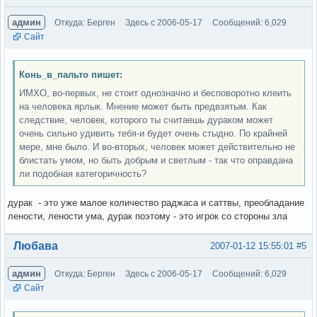
админ
Откуда: Берген
Здесь с 2006-05-17
Сообщений: 6,029
Сайт
Конь_в_пальто пишет:
ИМХО, во-первых, не стоит однозначно и бесповоротно клеить
на человека ярлык. Мнение может быть предвзятым. Как
следствие, человек, которого ты считаешь дураком может
очень сильно удивить тебя-и будет очень стыдно. По крайней
мере, мне было. И во-вторых, человек может действительно не
блистать умом, но быть добрым и светлым - так что оправдана
ли подобная категоричность?
дурак - это уже малое количество раджаса и саттвы, преобладание
лености, лености ума, дурак поэтому - это игрок со стороны зла
Вне форума
Любава
2007-01-12 15:55:01
#5
админ
Откуда: Берген
Здесь с 2006-05-17
Сообщений: 6,029
Сайт