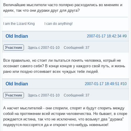
Величайшие мыслители часто полярно расходились во мнениях и
идеях, так что они дураки друг для друга?
I am the Lizard King I can do anything!
Вне форума
Old Indian
2007-01-17 18:42:34
#9
Участник
Здесь с 2007-01-10
Сообщений: 37
Все правильно, но стоит ли пытаться понять человека, котрый не
осознает самого себя? В конце концов у каждого свой путь, и жизнь
рано или поздно отсеивает всех чуждых тебе людей.
Вне форума
Old Indian
2007-01-17 18:49:51
#10
Участник
Здесь с 2007-01-10
Сообщений: 37
А насчет мыслителей - они спорили, спорят и будут спорить между
собой на протяжении всей истории человечества. Но бывает, в споре
рождается истина, так что не исключено, что возьмут два "дурака"
подерутся-поссорятся да и откроют что-нибудь новенькое!