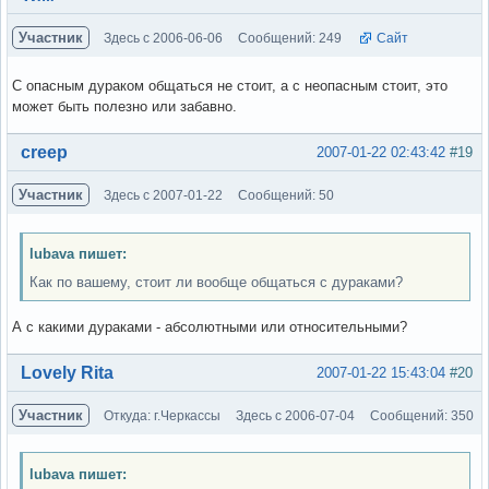
Участник
Здесь с 2006-06-06
Сообщений: 249
Сайт
С опасным дураком общаться не стоит, а с неопасным стоит, это
может быть полезно или забавно.
Вне форума
creep
2007-01-22 02:43:42
#19
Участник
Здесь с 2007-01-22
Сообщений: 50
lubava пишет:
Как по вашему, стоит ли вообще общаться с дураками?
А с какими дураками - абсолютными или относительными?
Вне форума
Lovely Rita
2007-01-22 15:43:04
#20
Участник
Откуда: г.Черкассы
Здесь с 2006-07-04
Сообщений: 350
lubava пишет: