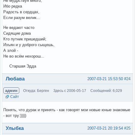
Не мудрствуя много,
Ибо редка
Радость в сердцах,
Если разум велик...
Не ведают часто
Сидящие дома
Кто путник пришедший;
Изъян и у доброго сыщешь,
А злой -
Не во всём нехорош...
Старшая Эдда
Вне форума
Любава
2007-03-21 15:53:50
#24
админ
Откуда: Берген
Здесь с 2006-05-17
Сообщений: 6,029
Сайт
Понять, что дурак и принять - как говорят мои новые юные знакомые
- вот тру:)))))
Вне форума
Улыбка
2007-03-21 20:19:54
#25