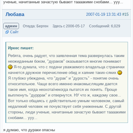
ученые, начитанные зачастую бывают таааакими снобами... ууу...
Вне форума
Любава
2007-01-19 13:31:43
#15
админ
Откуда: Берген
Здесь с 2006-05-17
Сообщений: 6,029
Сайт
Иркес пишет:
Ребята, очень радует, что заявленная тема развернулась таким
неожиданным боком, "дураков" оказывается многие понимают
Я-то думала, что с подачи уважаемого владельца странички
начнется дружное перечисление обид и хаяние таких-сяких
Я глубоко убеждена, что "дурак" и "дурость" - понятие очень
относительное. Чаще всего именно инакомыслящим дается
такое имя, когда неохота/некогда пытатся их понять. Проще
выплюнуть "дурррак" и отвернутся. НУ что ж, каждому свое...
Вот только общаясь с действительно умным человеком, самый
недалекий человек не почувствует себя униженным. С другой
стороны, люди ученые, начитанные зачастую бывают таааакими
снобами... ууу...
я думаю, что дураки опасны