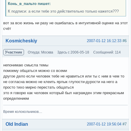
Конь_в_пальто пишет:
К подписи: а если тебе это действительно только кажется???
вот за всю жизнь ни разу не ошибалась в интуитивной оценке на этот
счёт
Вне форума
Kosmicheskiy
2007-01-12 16:12:33
#6
Участник
Откуда: Москва
Здесь с 2006-05-18
Сообщений: 114
непонимаю смысла темы
помоему общаться можно со всеми
другое дело если человек тебе не нравиться или ты с ним в чем то
не согласна можно не клеить ярлык глупости-дурости на него а
просто тихо мирно перестать общаться
это я говорю как человек который был награжден этим прекрасным
определением
Время колокольчиков....
Вне форума
Old Indian
2007-01-12 19:56:04
#7