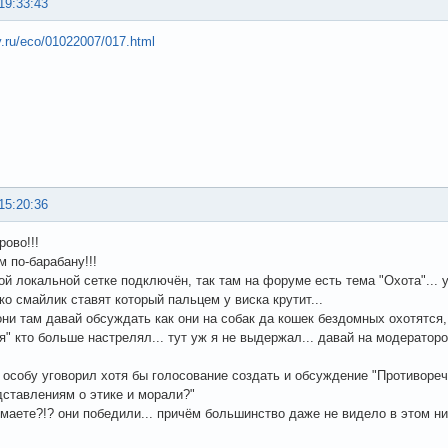
19:33:43
py.ru/eco/01022007/017.html
15:20:36
рово!!!
м по-барабану!!!
кой локальной сетке подключён, так там на форуме есть тема "Охота"... 
ко смайлик ставят который пальцем у виска крутит...
они там давай обсуждать как они на собак да кошек бездомных охотятся
" кто больше настрелял... тут уж я не выдержал... давай на модераторов
 особу уговорил хотя бы голосование создать и обсуждение "Противоре
ставлениям о этике и морали?"
умаете?!? они победили... причём большинство даже не видело в этом ни