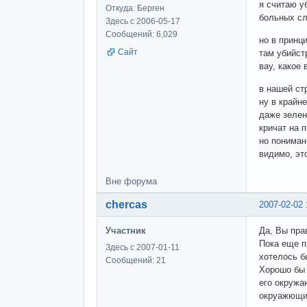
я считаю у
Откуда: Берген
больных сл
Здесь с 2006-05-17
Сообщений: 6,029
но в принц
Сайт
там убийст
вау, какое
в нашей ст
ну в крайн
даже зелен
кричат на 
но пониман
видимо, эт
Вне форума
chercas
2007-02-02 
Участник
Да, Вы пра
Пока еще п
Здесь с 2007-01-11
хотелось б
Сообщений: 21
Хорошо бы 
его окружа
окруажющих