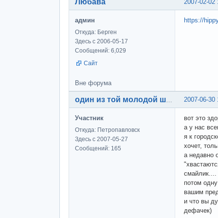
Любава
2007-02-02 
админ
https://hip
Откуда: Берген
Здесь с 2006-05-17
Сообщений: 6,029
Сайт
Вне форума
2007-06-30 
один из той молодой шпаны
Участник
вот это здо
а у нас все
Откуда: Петропавловск
я к городс
Здесь с 2007-05-27
хочет, толь
Сообщений: 165
а недавно 
"хвастаются
смайлик....
потом одну
вашим пред
и что вы д
дефачек)