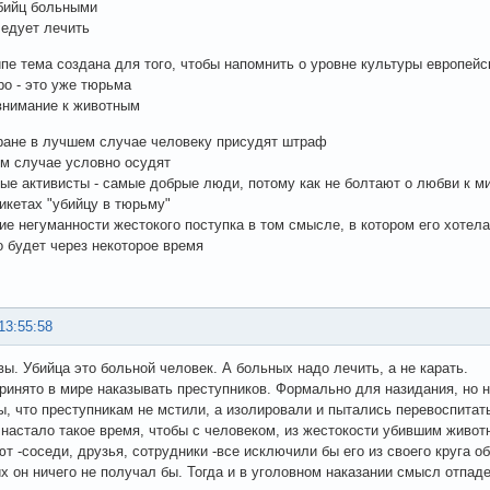
бийц больными
едует лечить
ипе тема создана для того, чтобы напомнить о уровне культуры европей
ро - это уже тюрьма
 внимание к животным
ране в лучшем случае человеку присудят штраф
ем случае условно осудят
ые активисты - самые добрые люди, потому как не болтают о любви к ми
пикетах "убийцу в тюрьму"
ие негуманности жестокого поступка в том смысле, в котором его хотела 
о будет через некоторое время
13:55:58
вы. Убийца это больной человек. А больных надо лечить, а не карать.
ринято в мире наказывать преступников. Формально для назидания, но н
ы, что преступникам не мстили, а изолировали и пытались перевоспитать
настало такое время, чтобы с человеком, из жестокости убившим животн
ют -соседи, друзья, сотрудники -все исключили бы его из своего круга о
 он ничего не получал бы. Тогда и в уголовном наказании смысл отпаде