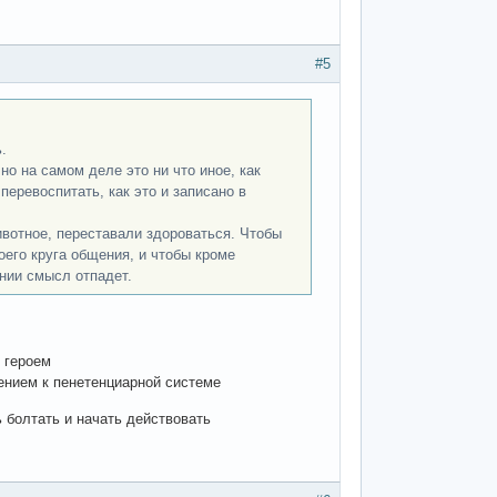
#5
.
о на самом деле это ни что иное, как
перевоспитать, как это и записано в
ивотное, переставали здороваться. Чтобы
воего круга общения, и чтобы кроме
ании смысл отпадет.
 героем
ением к пенетенциарной системе
 болтать и начать действовать