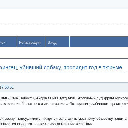
иск
Регистрация
Вход
рингец, убивший собаку, просидит год в тюрьме
17:50:51
янв - РИА Новости, Андрей Низамутдинов. Уголовный суд французского
заключения 48-летнего жителя региона Лотарингия, забившего до смерт
риговору, подсудимому придется выплатить местному обществу защиты ж
рещается содержать каких-либо домашних животных.