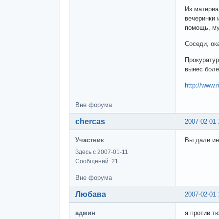
Из материа
вечеринки 
помощь, му
Соседи, ок
Прокуратур
вынес боле
http://www.
Вне форума
chercas
2007-02-01 
Участник
Вы дали ин
Здесь с 2007-01-11
Сообщений: 21
Вне форума
Любава
2007-02-01 
админ
я против т