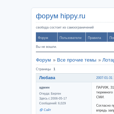
форум hippy.ru
свобода состоит из самоограничений
Форум
Пользователи
Правила
По
Вы не вошли.
Форум
»
Все прочие темы
»
Лота
Страницы
1
Любава
2007-01-31 
админ
ПАРИЖ, 31 
тюремного 
Откуда: Берген
СМИ.
Здесь с 2006-05-17
Сообщений: 6,029
Согласно п
Сайт
впредь зап