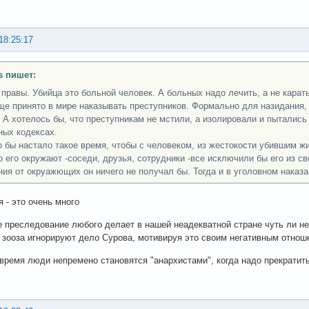
18:25:17
s пишет:
 правы. Убийца это больной человек. А больных надо лечить, а не карать
ще принято в мире наказывать преступников. Формально для назидания, н
 А хотелось бы, что преступникам не мстили, а изолировали и пытались 
ных кодексах.
 бы настало такое время, чтобы с человеком, из жестокости убившим ж
то его окружают -соседи, друзья, сотрудники -все исключили бы его из с
ния от окруажющих он ничего не получал бы. Тогда и в уголовном наказ
я - это очень много
е преследование любого делает в нашей неадекватной стране чуть ли не
е зооза игнорируют дело Сурова, мотивируя это своим негативным отнош
время люди непремено становятся "анархистами", когда надо прекратить