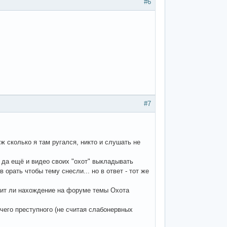
#6
#7
уж сколько я там ругался, никто и слушать не
, да ещё и видео своих "охот" выкладывать
 орать чтобы тему снесли... но в ответ - тот же
чит ли нахождение на форуме темы Охота
чего преступного (не считая слабонервных