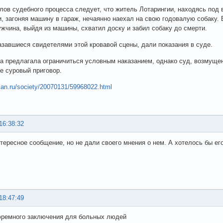
лов судебного процесса следует, что житель Лотарингии, находясь под
и, загоняя машину в гараж, нечаянно наехал на свою годовалую собаку.
жчина, выйдя из машины, схватил доску и забил собаку до смерти.
азавшиеся свидетелями этой кровавой сцены, дали показания в суде.
а предлагала ограничиться условным наказанием, однако суд, возмущ
е суровый приговор.
rian.ru/society/20070131/59968022.html
16:38:32
тересное сообщение, но не дали своего мнения о нем. А хотелось бы его
18:47:49
юремного заключения для больных людей