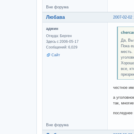
Вне форума
Любава
2007-02-02 
админ
cherca
Откуда: Берген
Да, Вы
Здесь с 2006-05-17
Пока е
Сообщений: 6,029
месть.
Сайт
уголов
Хорошо
все, к
презре
честное им
а уголовно
так, многи
последнее 
Вне форума