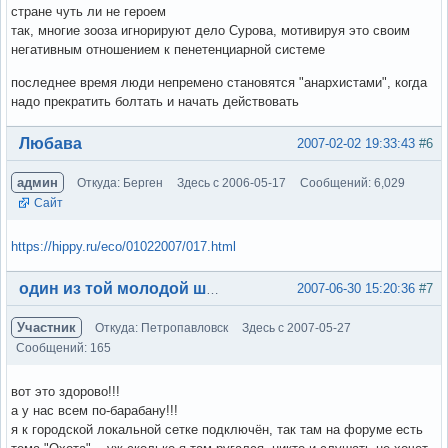
стране чуть ли не героем
так, многие зооза игнорируют дело Сурова, мотивируя это своим
негативным отношением к пенетенциарной системе
последнее время люди непремено становятся "анархистами", когда
надо прекратить болтать и начать действовать
Вне форума
Любава
2007-02-02 19:33:43
#6
админ
Откуда: Берген
Здесь с 2006-05-17
Сообщений: 6,029
Сайт
https://hippy.ru/eco/01022007/017.html
Вне форума
2007-06-30 15:20:36
#7
один из той молодой шпаны
Участник
Откуда: Петропавловск
Здесь с 2007-05-27
Сообщений: 165
вот это здорово!!!
а у нас всем по-барабану!!!
я к городской локальной сетке подключён, так там на форуме есть