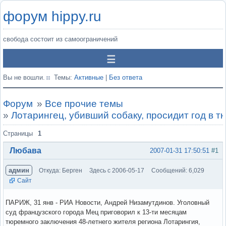
форум hippy.ru
свобода состоит из самоограничений
Вы не вошли.
Темы:
Активные
|
Без ответа
Форум
»
Все прочие темы
»
Лотарингец, убивший собаку, просидит год в т
Страницы
1
Любава
2007-01-31 17:50:51
#1
админ
Откуда: Берген
Здесь с 2006-05-17
Сообщений: 6,029
Сайт
ПАРИЖ, 31 янв - РИА Новости, Андрей Низамутдинов. Уголовный
суд французского города Мец приговорил к 13-ти месяцам
тюремного заключения 48-летнего жителя региона Лотарингия,