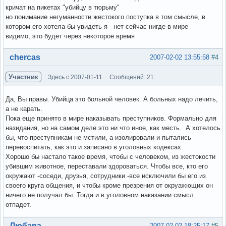
кричат на пикетах "убийцу в тюрьму"
но понимание негуманности жестокого поступка в том смысле, в
котором его хотела бы увидеть я - нет сейчас нигде в мире
видимо, это будет через некоторое время
Вне форума
chercas
2007-02-02 13:55:58
#4
Участник
Здесь с 2007-01-11
Сообщений: 21
Да, Вы правы. Убийца это больной человек. А больных надо лечить,
а не карать.
Пока еще принято в мире наказывать преступников. Формально для
назидания, но на самом деле это ни что иное, как месть. А хотелось
бы, что преступникам не мстили, а изолировали и пытались
перевоспитать, как это и записано в уголовных кодексах.
Хорошо бы настало такое время, чтобы с человеком, из жестокости
убившим животное, переставали здороваться. Чтобы все, кто его
окружают -соседи, друзья, сотрудники -все исключили бы его из
своего круга общения, и чтобы кроме презрения от окруажющих он
ничего не получал бы. Тогда и в уголовном наказании смысл
отпадет.
Вне форума
Любава
2007-02-02 18:25:17
#5