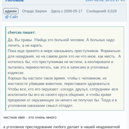
админ
Откуда: Берген
Здесь с 2006-05-17
Сообщений: 6,029
Сайт
chercas пишет:
Да, Вы правы. Убийца это больной человек. А больных надо
лечить, а не карать.
Пока еще принято в мире наказывать преступников. Формально
для назидания, но на самом деле это ни что иное, как месть. А
хотелось бы, что преступникам не мстили, а изолировали и
пытались перевоспитать, как это и записано в уголовных
кодексах.
Хорошо бы настало такое время, чтобы с человеком, из
жестокости убившим животное, переставали здороваться.
Чтобы все, кто его окружают -соседи, друзья, сотрудники -все
исключили бы его из своего круга общения, и чтобы кроме
презрения от окруажющих он ничего не получал бы. Тогда и в
уголовном наказании смысл отпадет.
честное имя - это очень много
а уголовное преследование любого делает в нашей неадекватной