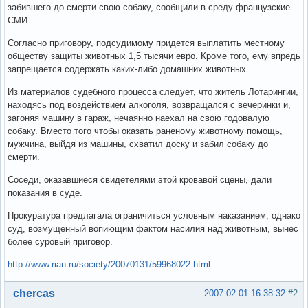
забившего до смерти свою собаку, сообщили в среду французские
СМИ.
Согласно приговору, подсудимому придется выплатить местному
обществу защиты животных 1,5 тысячи евро. Кроме того, ему впредь
запрещается содержать каких-либо домашних животных.
Из материалов судебного процесса следует, что житель Лотарингии,
находясь под воздействием алкоголя, возвращался с вечеринки и,
загоняя машину в гараж, нечаянно наехал на свою годовалую
собаку. Вместо того чтобы оказать раненому животному помощь,
мужчина, выйдя из машины, схватил доску и забил собаку до
смерти.
Соседи, оказавшиеся свидетелями этой кровавой сцены, дали
показания в суде.
Прокуратура предлагала ограничиться условным наказанием, однако
суд, возмущенный вопиющим фактом насилия над животным, вынес
более суровый приговор.
http://www.rian.ru/society/20070131/59968022.html
Вне форума
chercas
2007-02-01 16:38:32
#2