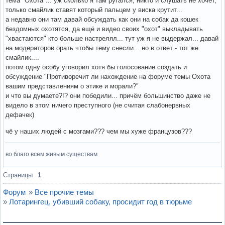
тема "Охота"... уж сколько я там ругался, никто и слушать не хочет,
только смайлик ставят который пальцем у виска крутит...
а недавно они там давай обсуждать как они на собак да кошек
бездомных охотятся, да ещё и видео своих "охот" выкладывать
"хвастаются" кто больше настрелял... тут уж я не выдержал... давай
на модераторов орать чтобы тему снесли... но в ответ - тот же
смайлик....
потом одну особу уговорил хотя бы голосование создать и
обсуждение "Противоречит ли нахождение на форуме темы Охота
вашим представлениям о этике и морали?"
и что вы думаете?!? они победили... причём большинство даже не
видело в этом ничего преступного (не считая слабонервных
дефачек)
чё у наших людей с мозгами??? чем мы хуже французов???
во благо всем живым существам
Вне форума
Страницы
1
Форум
»
Все прочие темы
»
Лотарингец, убивший собаку, просидит год в тюрьме