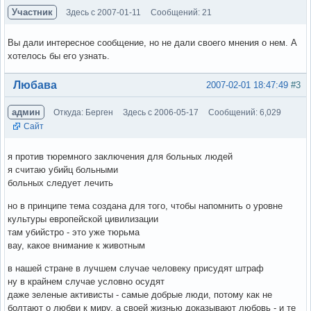
Участник
Здесь с 2007-01-11
Сообщений: 21
Вы дали интересное сообщение, но не дали своего мнения о нем. А
хотелось бы его узнать.
Вне форума
Любава
2007-02-01 18:47:49
#3
админ
Откуда: Берген
Здесь с 2006-05-17
Сообщений: 6,029
Сайт
я против тюремного заключения для больных людей
я считаю убийц больными
больных следует лечить
но в принципе тема создана для того, чтобы напомнить о уровне
культуры европейской цивилизации
там убийстро - это уже тюрьма
вау, какое внимание к животным
в нашей стране в лучшем случае человеку присудят штраф
ну в крайнем случае условно осудят
даже зеленые активисты - самые добрые люди, потому как не
болтают о любви к миру, а своей жизнью доказывают любовь - и те