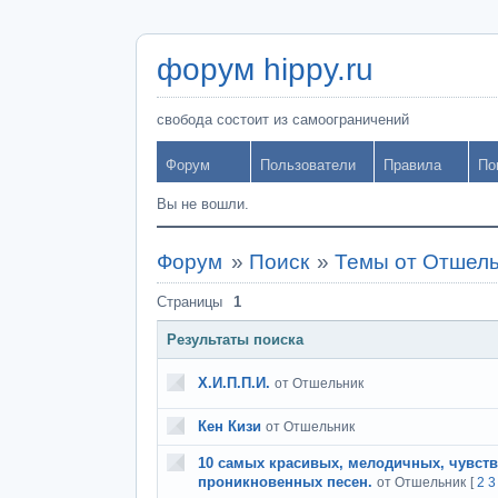
форум hippy.ru
свобода состоит из самоограничений
Форум
Пользователи
Правила
По
Вы не вошли.
Форум
»
Поиск
»
Темы от Отшел
Страницы
1
Результаты поиска
Х.И.П.П.И.
от Отшельник
Кен Кизи
от Отшельник
10 самых красивых, мелодичных, чувст
проникновенных песен.
от Отшельник
[
2
3