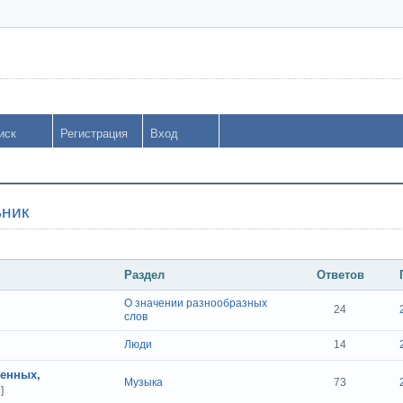
иск
Регистрация
Вход
ьник
Раздел
Ответов
О значении разнообразных
24
слов
Люди
14
венных,
Музыка
73
]