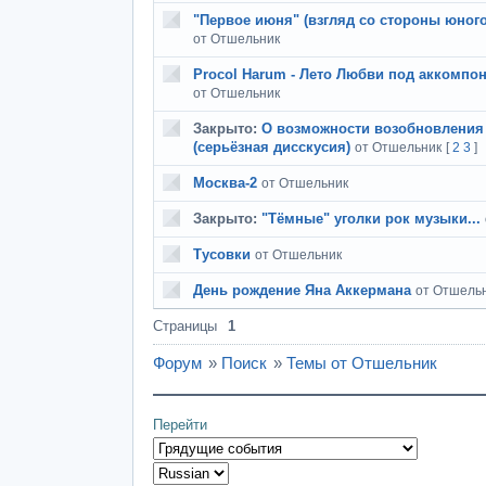
"Первое июня" (взгляд со стороны юног
от Отшельник
Procol Harum - Лето Любви под аккомпо
от Отшельник
Закрыто:
О возможности возобновления
(серьёзная дисскусия)
от Отшельник
[
2
3
]
Москва-2
от Отшельник
Закрыто:
"Тёмные" уголки рок музыки...
Тусовки
от Отшельник
День рождение Яна Аккермана
от Отшель
Страницы
1
Форум
»
Поиск
»
Темы от Отшельник
Перейти