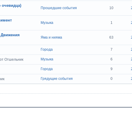
о очевидца)
Прошедшие события
10
нимент
Музыка
1
 Движения
Яма и нияма
63
Города
7
Музыка
6
от Отшельник
Города
9
Грядущие события
0
ник