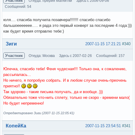
Участник
Откуда: прерия Магнитки
Здесь с 2006-09-06
Сообщений: 54
юля.... спасиба получила позавчера!!!!!!! спасибо спасибо
бальшоеееееее..... я рада это первый конверт за последние 4 года:)))
как будет время отправлю тебе:)
Вне форума
Зиги
2007-11-15 17:21:21
#340
Участник
Откуда: Москва
Здесь с 2007-02-26
Сообщений: 157
Юлечка, спасибо тебе! Феня чудесная!!! Только она, к сожалению,
рассыпалась...
Но ничего, я попробую собрать. И в любом случае очень-преочень
приятно!!
Так здорово - такие письма получать, да и вообще..)))
Обязательно тоже что-нить сплету, только не скоро - времени мало(
Но будет непременно!
Отредактировано Зиги (2007-11-15 22:05:41)
Вне форума
КопейКа
2007-11-15 23:54:51
#341