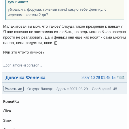
ryw пишет:
убірайся с форума, грязный панк! какую тебе фенічку, с
черепом і костямі? да?
Малахитовая ты моя, что такое? Откуда такое презрение к панкам?
Я вас конечно не заставляю их любить, но ведь можно было наверно
просто не реагировать. Да и феньки они еще как носят - сама многим
плела, пипл радуется, носит)))
Или это что-то личное?
...con amore))) corason...
Вне форума
Девочка-Фенечка
2007-10-29 01:48:15
#331
Участник
Откуда: Липецк
Здесь с 2007-08-29
Сообщений: 45
КопейКа
Ліса
Зиги