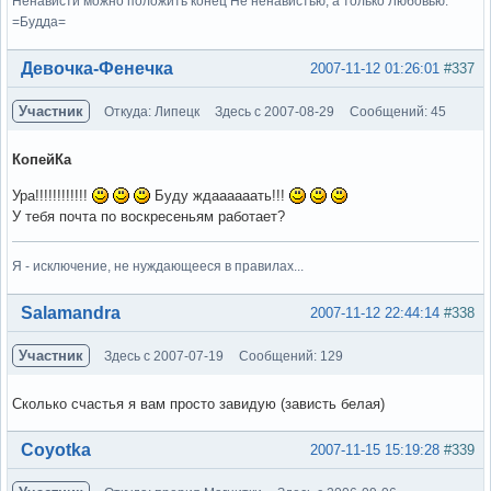
Ненависти можно положить конец Не ненавистью, а только Любовью.
=Будда=
Вне форума
Девочка-Фенечка
2007-11-12 01:26:01
#337
Участник
Откуда: Липецк
Здесь с 2007-08-29
Сообщений: 45
КопейКа
Ура!!!!!!!!!!!!
Буду ждаааааать!!!
У тебя почта по воскресеньям работает?
Я - исключение, не нуждающееся в правилах...
Вне форума
Salamandra
2007-11-12 22:44:14
#338
Участник
Здесь с 2007-07-19
Сообщений: 129
Сколько счастья я вам просто завидую (зависть белая)
Вне форума
Coyotka
2007-11-15 15:19:28
#339