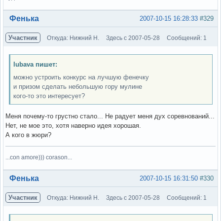
Вне форума
Фенька
2007-10-15 16:28:33
#329
Участник
Откуда: Нижний Н.
Здесь с 2007-05-28
Сообщений: 1
lubava пишет:
можно устроить конкурс на лучшую фенечку
и призом сделать небольшую гору мулине
кого-то это интересует?
Меня почему-то грустно стало... Не радует меня дух соревнований...
Нет, не мое это, хотя наверно идея хорошая.
А кого в жюри?
...con amore))) corason...
Вне форума
Фенька
2007-10-15 16:31:50
#330
Участник
Откуда: Нижний Н.
Здесь с 2007-05-28
Сообщений: 1