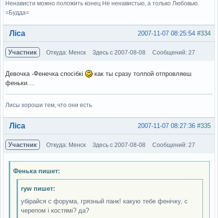
Ненависти можно положить конец Не ненавистью, а только Любовью.
=Будда=
Вне форума
Ліса
2007-11-07 08:25:54
#334
Участник
Откуда: Менск
Здесь с 2007-08-08
Сообщений: 27
Девочка -Фенечка спосібкі
как ты сразу толпой отпровляеш
феньки....
Лисы хороши тем, что они есть
Вне форума
Ліса
2007-11-07 08:27:36
#335
Участник
Откуда: Менск
Здесь с 2007-08-08
Сообщений: 27
Фенька пишет:
ryw пишет:
убірайся с форума, грязный панк! какую тебе фенічку, с
черепом і костямі? да?