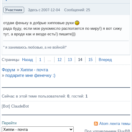
Участник
Здесь с 2007-12-04
Сообщений: 25
отдам феньку в добрые хипповые руки
рада буду, если мое рукомесло расползется по миру!) я вот сижу
тут, а вроде как и везде есть!) пишите)))
" я занимаюсь любовью, а не войной!"
Вне форума
Страницы
Назад
1
…
12
13
14
15
Вперед
Форум
»
Хиппи - почта
»
подарите мне фенечку :)
Сейчас в этой теме пользователей:
0
, гостей:
1
[Bot] ClaudeBot
Перейти
Atom лента темы
Под управлением FluxBB