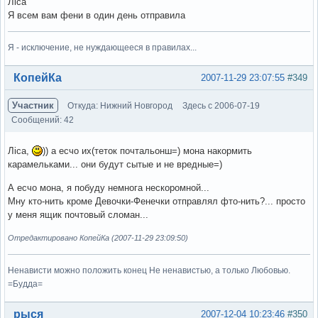
Ліса
Я всем вам фени в один день отправила
Я - исключение, не нуждающееся в правилах...
Вне форума
КопейКа
2007-11-29 23:07:55
#349
Участник
Откуда: Нижний Новгород
Здесь с 2006-07-19
Сообщений: 42
Ліса,
)) а есчо их(теток почтальонш=) мона накормить
карамельками... они будут сытые и не вредные=)
А есчо мона, я побуду немнога нескоромной...
Мну кто-нить кроме Девочки-Фенечки отправлял фто-нить?... просто
у меня ящик почтовый сломан...
Отредактировано КопейКа (2007-11-29 23:09:50)
Ненависти можно положить конец Не ненавистью, а только Любовью.
=Будда=
Вне форума
рыся
2007-12-04 10:23:46
#350