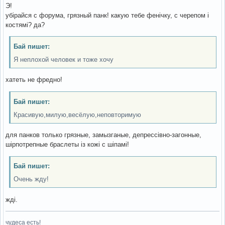
Э!
убірайся с форума, грязный панк! какую тебе фенічку, с черепом і
костямі? да?
Бай пишет:
Я неплохой человек и тоже хочу
хатеть не фредно!
Бай пишет:
Красивую,милую,весёлую,неповторимую
для панков только грязные, замызганые, депрессівно-загонные,
шірпотрепные браслеты із кожі с шіпамі!
Бай пишет:
Очень жду!
жді.
чудеса есть!