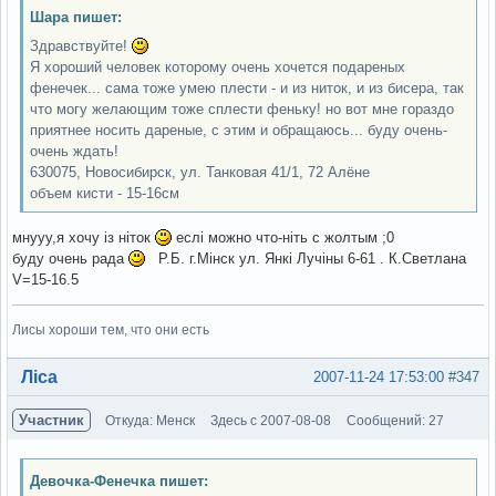
Шара пишет:
Здравствуйте!
Я хороший человек которому очень хочется подареных
фенечек... сама тоже умею плести - и из ниток, и из бисера, так
что могу желающим тоже сплести феньку! но вот мне гораздо
приятнее носить дареные, с этим и обращаюсь... буду очень-
очень ждать!
630075, Новосибирск, ул. Танковая 41/1, 72 Алёне
объем кисти - 15-16см
мнууу,я хочу із ніток
еслі можно что-ніть с жолтым ;0
буду очень рада
Р.Б. г.Мінск ул. Янкі Лучіны 6-61 . К.Светлана
V=15-16.5
Лисы хороши тем, что они есть
Вне форума
Ліса
2007-11-24 17:53:00
#347
Участник
Откуда: Менск
Здесь с 2007-08-08
Сообщений: 27
Девочка-Фенечка пишет: