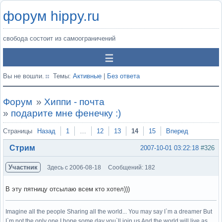
форум hippy.ru
свобода состоит из самоограничений
Вы не вошли.
Темы:
Активные
|
Без ответа
Форум
»
Хиппи - почта
»
подарите мне фенечку :)
Страницы
Назад
1
…
12
13
14
15
Вперед
Стрим
2007-10-01 03:22:18
#326
Участник
Здесь с 2006-08-18
Сообщений: 182
В эту пятницу отсылаю всем кто хотел)))
Imagine all the people Sharing all the world... You may say I`m a dreamer But
I`m not the only one I hope some day you`ll join us And the world will live as