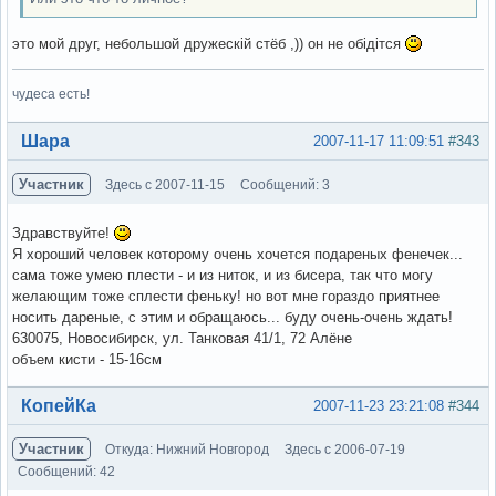
это мой друг, небольшой дружескій стёб ,)) он не обідітся
чудеса есть!
Вне форума
Шара
2007-11-17 11:09:51
#343
Участник
Здесь с 2007-11-15
Сообщений: 3
Здравствуйте!
Я хороший человек которому очень хочется подареных фенечек...
сама тоже умею плести - и из ниток, и из бисера, так что могу
желающим тоже сплести феньку! но вот мне гораздо приятнее
носить дареные, с этим и обращаюсь... буду очень-очень ждать!
630075, Новосибирск, ул. Танковая 41/1, 72 Алёне
объем кисти - 15-16см
Вне форума
КопейКа
2007-11-23 23:21:08
#344
Участник
Откуда: Нижний Новгород
Здесь с 2006-07-19
Сообщений: 42