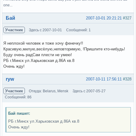
one...
Вне форума
Бай
2007-10-01 20:21:21
#327
Участник
Здесь с 2007-10-01
Сообщений: 1
Я неплохой человек и тоже хочу фенечку!!
Красивую,милую,весёлую,неповторимую, !Пришлите кто-нибудь!
Буду очень радСам плести не умею!
РБ г.Минск ул.Харьковская д.86А кв.8
Очень жду!
Вне форума
ryw
2007-10-11 17:56:11
#328
Участник
Откуда: Belarus, Mensk
Здесь с 2007-05-27
Сообщений: 86
Бай пишет:
РБ г.Минск ул.Харьковская д.86А кв.8
Очень жду!