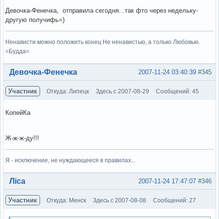
Девочка-Фенечка, отправила сегодня...так фто через недельку-
другую получифь=)
Ненависти можно положить конец Не ненавистью, а только Любовью.
=Будда=
Вне форума
Девочка-Фенечка
2007-11-24 03:40:39
#345
Участник
Откуда: Липецк
Здесь с 2007-08-29
Сообщений: 45
КопейКа
Ж-ж-ж-ду!!!
Я - исключение, не нуждающееся в правилах...
Вне форума
Ліса
2007-11-24 17:47:07
#346
Участник
Откуда: Менск
Здесь с 2007-08-08
Сообщений: 27