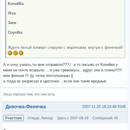
КопейКа
Ліса
Зиги
Coyotka
Ждите белый конверт снаружи с марочками, внутри с фенечкой!
А я хочу узнать,ты мне отправіла???:/ а то письмо от Копейки у
меня на почте вскрыли.... я уже тревожусь.. вдруг они в плену!!!!!!
мои феньки !!! ((у тетки почтольеншы ((
а тогда их разрисую в цветочки... если они токие вредные
Лисы хороши тем, что они есть
Вне форума
Девочка-Фенечка
2007-11-25 18:24:49
#348
Участник
Откуда: Липецк
Здесь с 2007-08-29
Сообщений: 45