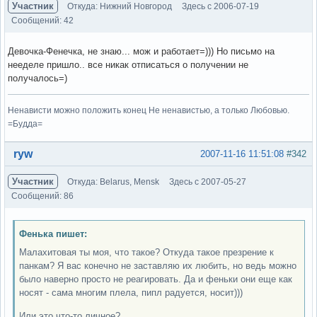
Участник
Откуда: Нижний Новгород
Здесь с 2006-07-19
Сообщений: 42
Девочка-Фенечка, не знаю... мож и работает=))) Но письмо на
нееделе пришло.. все никак отписаться о получении не
получалось=)
Ненависти можно положить конец Не ненавистью, а только Любовью.
=Будда=
Вне форума
ryw
2007-11-16 11:51:08
#342
Участник
Откуда: Belarus, Mensk
Здесь с 2007-05-27
Сообщений: 86
Фенька пишет:
Малахитовая ты моя, что такое? Откуда такое презрение к
панкам? Я вас конечно не заставляю их любить, но ведь можно
было наверно просто не реагировать. Да и феньки они еще как
носят - сама многим плела, пипл радуется, носит)))
Или это что-то личное?