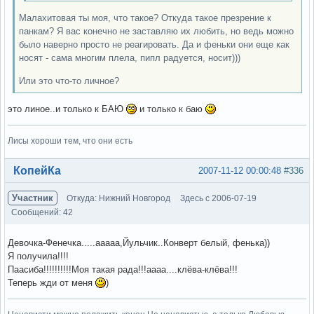
Малахитовая ты моя, что такое? Откуда такое презрение к
панкам? Я вас конечно не заставляю их любить, но ведь можно
было наверно просто не реагировать. Да и феньки они еще как
носят - сама многим плела, пипл радуется, носит)))
Или это что-то личное?
это линое..и только к БАЮ
и только к баю
Лисы хороши тем, что они есть
Вне форума
КопейКа
2007-11-12 00:00:48
#336
Участник
Откуда: Нижний Новгород
Здесь с 2006-07-19
Сообщений: 42
Девочка-Фенечка.....ааааа,Йульчик..Конверт белый, фенька))
Я получила!!!!
Паасиба!!!!!!!!!!Моя такая рада!!!аааа....клёва-клёва!!!
Теперь жди от меня
)