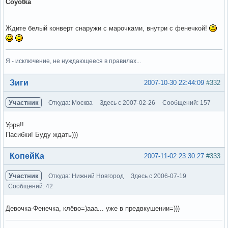
Coyotka
Ждите белый конверт снаружи с марочками, внутри с фенечкой!
Я - исключение, не нуждающееся в правилах...
Вне форума
Зиги
2007-10-30 22:44:09
#332
Участник
Откуда: Москва
Здесь с 2007-02-26
Сообщений: 157
Урря!!
Пасибки! Буду ждать)))
Вне форума
КопейКа
2007-11-02 23:30:27
#333
Участник
Откуда: Нижний Новгород
Здесь с 2006-07-19
Сообщений: 42
Девочка-Фенечка, клёво=)ааа... уже в предвкушении=)))