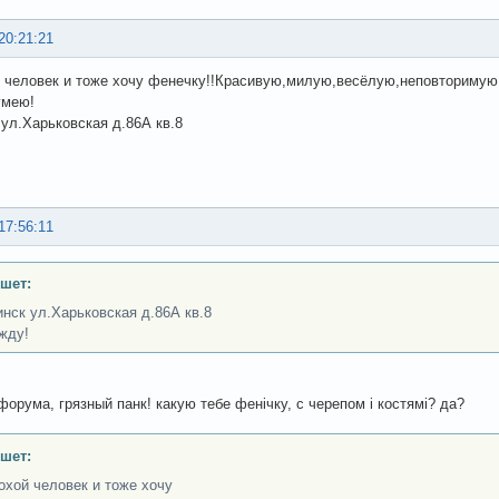
20:21:21
 человек и тоже хочу фенечку!!Красивую,милую,весёлую,неповторимую,
умею!
 ул.Харьковская д.86А кв.8
17:56:11
шет:
инск ул.Харьковская д.86А кв.8
жду!
форума, грязный панк! какую тебе фенічку, с черепом і костямі? да?
шет:
охой человек и тоже хочу