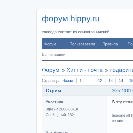
форум hippy.ru
свобода состоит из самоограничений
Форум
Пользователи
Правила
По
Вы не вошли.
Форум
»
Хиппи - почта
»
подарите
Страницы
Назад
1
…
12
13
14
1
Стрим
2007-10-01 
Участник
В эту пятн
Здесь с 2006-08-18
Сообщений: 182
Imagine all t
as one...