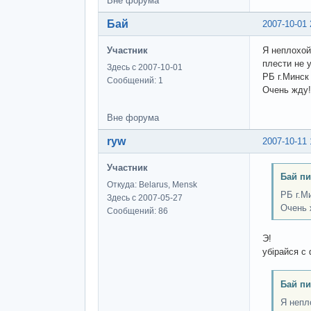
Вне форума
Бай
2007-10-01 
Участник
Я неплохой
плести не 
Здесь с 2007-10-01
РБ г.Минск
Сообщений: 1
Очень жду!
Вне форума
ryw
2007-10-11 
Участник
Бай пи
Откуда: Belarus, Mensk
РБ г.М
Здесь с 2007-05-27
Очень 
Сообщений: 86
Э!
убірайся с 
Бай пи
Я непл