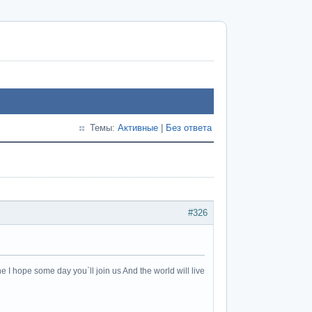
Темы:
Активные
|
Без ответа
#326
e I hope some day you`ll join us And the world will live