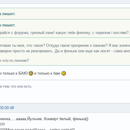
а пишет:
w пишет:
ірайся с форума, грязный панк! какую тебе фенічку, с черепом і костямі?
товая ты моя, что такое? Откуда такое презрение к панкам? Я вас коне
аверно просто не реагировать. Да и феньки они еще как носят - сама мно
о что-то личное?
.и только к БАЮ
и только к баю
 тем, что они есть
00:00:48
нечка.....ааааа,Йульчик..Конверт белый, фенька))
!!!
!!!!!!Моя такая рада!!!аааа....клёва-клёва!!!