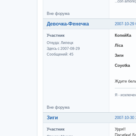
...con amore)
Вне форума
Девочка-Фенечка
2007-10-29 
Участник
КопейКа
Откуда: Липецк
Ліса
Здесь с 2007-08-29
Сообщений: 45
Зиги
Coyotka
Ждите белы
Я - исключе
Вне форума
Зиги
2007-10-30 
Участник
Урря!!
Пасибки! Б