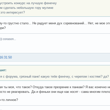
устроить конкурс на лучшую фенечку
ом сделать небольшую гору мулине
 это интересует?
у-то грустно стало... Не радует меня дух соревнований... Нет, не мое эт
юри?
)) corason...
16:31:50
шет:
ся с форума, грязный панк! какую тебе фенічку, с черепом і костямі? да?
я ты моя, что такое? Откуда такое презрение к панкам? Я вас конечно 
осто не реагировать. Да и феньки они еще как носят - сама многим плела,
о-то личное?