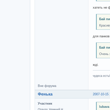
хатеть не 
Бай пи
Красив
для панков
Бай пи
Очень 
жді.
чудеса есть!
Вне форума
Фенька
2007-10-15 
Участник
lubava
Откуда: Нижний Н.