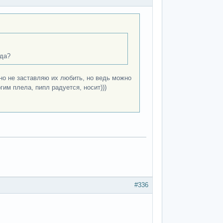
 да?
чно не заставляю их любить, но ведь можно
гим плела, пипл радуется, носит)))
#336