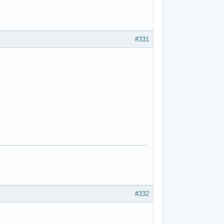
#331
#332