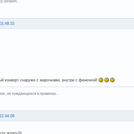
)) corason...
01:48:15
й конверт снаружи с марочками, внутри с фенечкой!
ние, не нуждающееся в правилах...
22:44:09
уду ждать)))