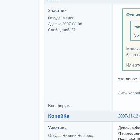
Участник
Феньк
Откуда: Менск
Здесь с 2007-08-08
ry
Сообщений: 27
уб
Малахи
было н
Или эт
это линое.
Лисы хороши
Вне форума
КопейКа
2007-11-12 
Участник
Девочка-Фе
Я получила!
Откуда: Нижний Новгород
Паасиба!!!!