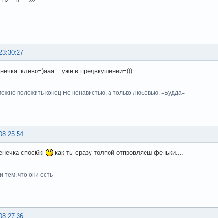
23:30:27
нечка, клёво=)ааа... уже в предвкушении=)))
ожно положить конец Не ненавистью, а только Любовью. =Будда=
08:25:54
енечка спосібкі
как ты сразу толпой отпровляеш феньки....
 тем, что они есть
08:27:36