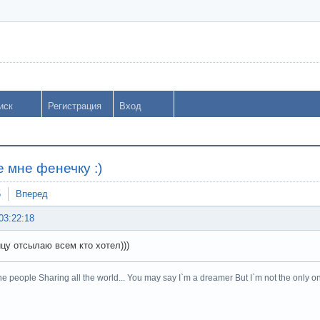
иск
Регистрация
Вход
 мне фенечку :)
5
Вперед
03:22:18
ицу отсылаю всем кто хотел)))
he people Sharing all the world... You may say I`m a dreamer But I`m not the only on