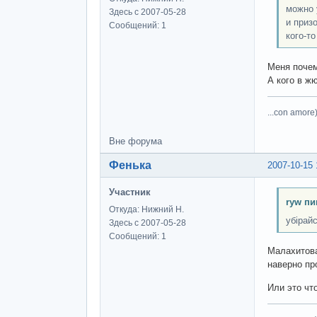
можно 
Здесь с 2007-05-28
и приз
Сообщений: 1
кого-то
Меня почем
А кого в ж
...con amore)
Вне форума
Фенька
2007-10-15 
Участник
ryw пи
Откуда: Нижний Н.
убірай
Здесь с 2007-05-28
Сообщений: 1
Малахитова
наверно пр
Или это чт