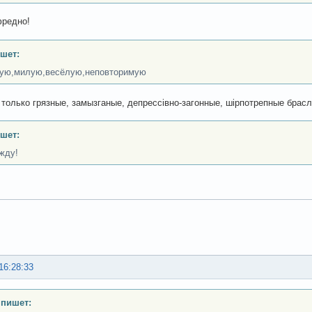
фредно!
шет:
ую,милую,весёлую,неповторимую
 только грязные, замызганые, депрессівно-загонные, шірпотрепные брасле
шет:
жду!
16:28:33
 пишет: