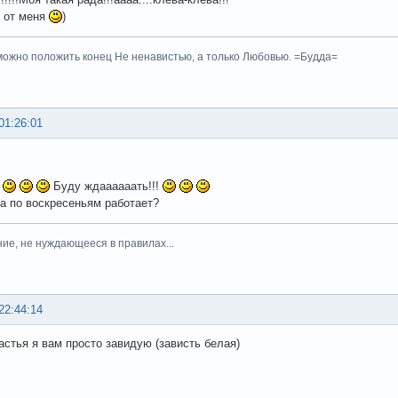
 от меня
)
ожно положить конец Не ненавистью, а только Любовью. =Будда=
01:26:01
!
Буду ждаааааать!!!
та по воскресеньям работает?
ние, не нуждающееся в правилах...
22:44:14
астья я вам просто завидую (зависть белая)