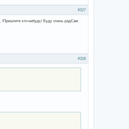
#327
 !Пришлите кто-нибудь! Буду очень радСам
#328