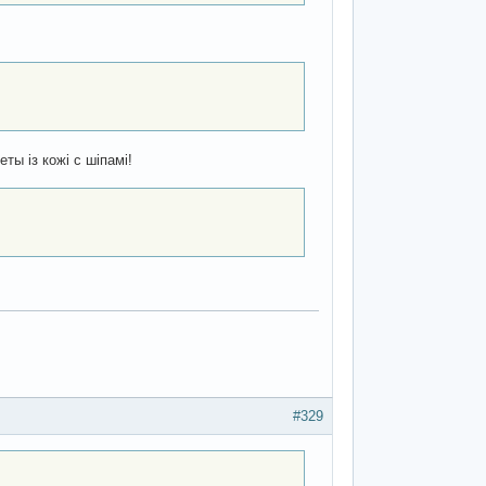
ты із кожі с шіпамі!
#329