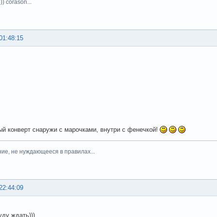
)) corason...
01:48:15
й конверт снаружи с марочками, внутри с фенечкой!
ние, не нуждающееся в правилах...
22:44:09
уду ждать)))