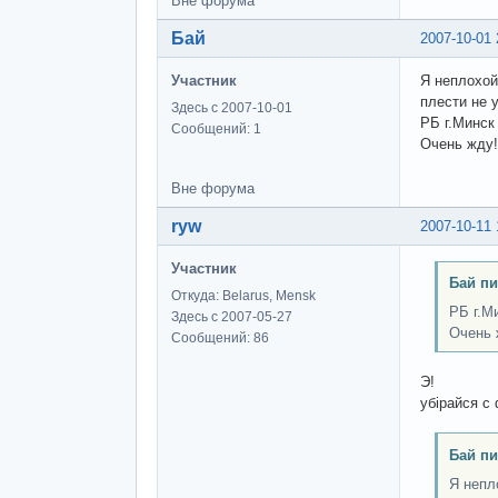
Вне форума
Бай
2007-10-01 
Участник
Я неплохой
плести не 
Здесь с 2007-10-01
РБ г.Минск
Сообщений: 1
Очень жду!
Вне форума
ryw
2007-10-11 
Участник
Бай пи
Откуда: Belarus, Mensk
РБ г.М
Здесь с 2007-05-27
Очень 
Сообщений: 86
Э!
убірайся с 
Бай пи
Я непл