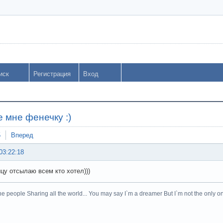
иск
Регистрация
Вход
 мне фенечку :)
5
Вперед
03:22:18
ицу отсылаю всем кто хотел)))
he people Sharing all the world... You may say I`m a dreamer But I`m not the only on