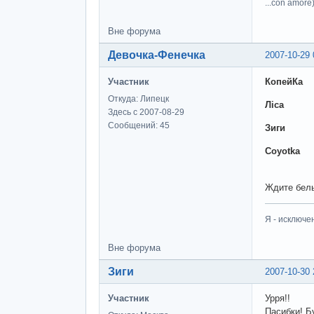
...con amore)
Вне форума
Девочка-Фенечка
2007-10-29 
Участник
КопейКа
Откуда: Липецк
Ліса
Здесь с 2007-08-29
Сообщений: 45
Зиги
Coyotka
Ждите белы
Я - исключе
Вне форума
Зиги
2007-10-30 
Участник
Урря!!
Пасибки! Б