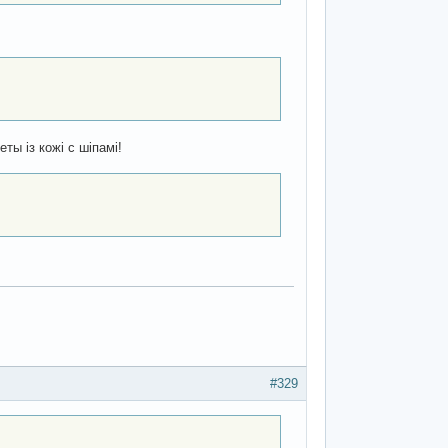
ты із кожі с шіпамі!
#329