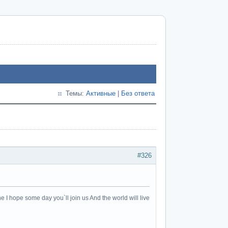
Темы:
Активные
|
Без ответа
#326
e I hope some day you`ll join us And the world will live