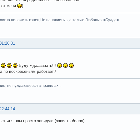
 от меня
)
ожно положить конец Не ненавистью, а только Любовью. =Будда=
01:26:01
!
Буду ждаааааать!!!
та по воскресеньям работает?
ние, не нуждающееся в правилах...
22:44:14
астья я вам просто завидую (зависть белая)