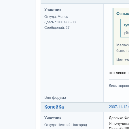
Участник
Феньк
Откуда: Менск
Здесь с 2007-08-08
ry
Сообщений: 27
уб
Малахи
было н
Или эт
это линое.
Лисы хороши
Вне форума
КопейКа
2007-11-12 
Участник
Девочка-Фе
Я получила!
Откуда: Нижний Новгород
Паасиба!!!!