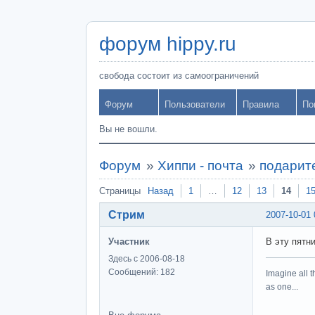
форум hippy.ru
свобода состоит из самоограничений
Форум
Пользователи
Правила
По
Вы не вошли.
Форум
»
Хиппи - почта
»
подарите
Страницы
Назад
1
…
12
13
14
1
Стрим
2007-10-01 
Участник
В эту пятн
Здесь с 2006-08-18
Сообщений: 182
Imagine all t
as one...