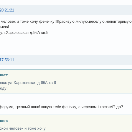
20:21:21
 человек и тоже хочу фенечку!!Красивую,милую,весёлую,неповторимую,
умею!
 ул.Харьковская д.86А кв.8
17:56:11
шет:
инск ул.Харьковская д.86А кв.8
жду!
форума, грязный панк! какую тебе фенічку, с черепом і костямі? да?
шет:
охой человек и тоже хочу