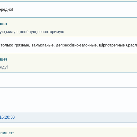
фредно!
шет:
ую,милую,весёлую,неповторимую
 только грязные, замызганые, депрессівно-загонные, шірпотрепные брасле
шет:
жду!
16:28:33
 пишет: