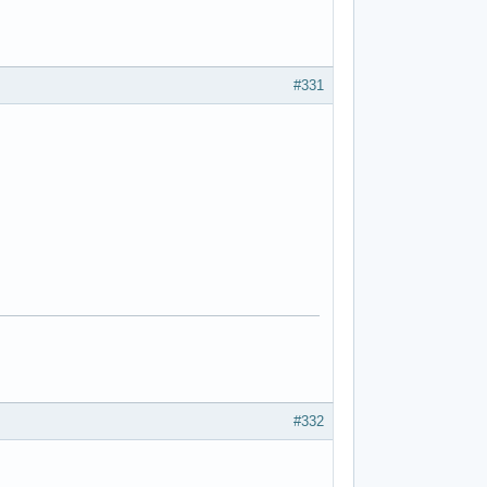
#331
#332