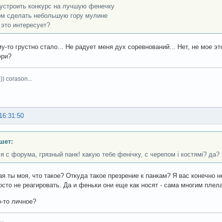
устроить конкурс на лучшую фенечку
ом сделать небольшую гору мулине
 это интересует?
у-то грустно стало... Не радует меня дух соревнований... Нет, не мое эт
юри?
)) corason...
16:31:50
шет:
ся с форума, грязный панк! какую тебе фенічку, с черепом і костямі? да?
я ты моя, что такое? Откуда такое презрение к панкам? Я вас конечно 
осто не реагировать. Да и феньки они еще как носят - сама многим плела,
о-то личное?