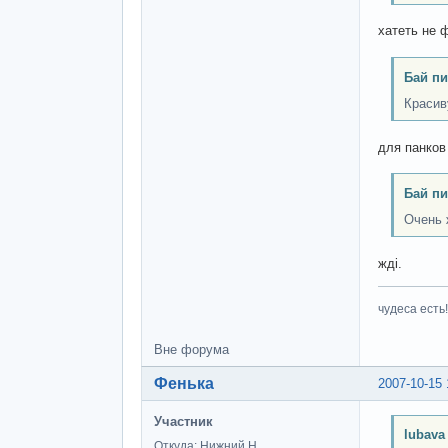
хатеть не 
Бай пи
Красив
для панков
Бай пи
Очень 
жді.
чудеса есть!
Вне форума
Фенька
2007-10-15 
Участник
lubava
Откуда: Нижний Н.