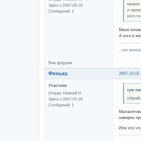
можно 
Здесь с 2007-05-28
и приз
Сообщений: 1
кого-то
Меня почем
А кого в ж
...con amore)
Вне форума
Фенька
2007-10-15 
Участник
ryw пи
Откуда: Нижний Н.
убірай
Здесь с 2007-05-28
Сообщений: 1
Малахитова
наверно пр
Или это чт