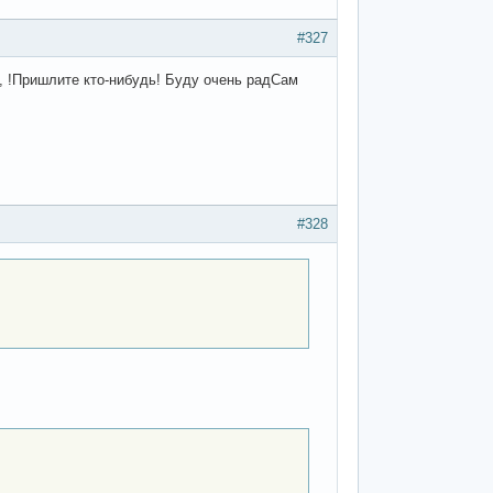
#327
 !Пришлите кто-нибудь! Буду очень радСам
#328