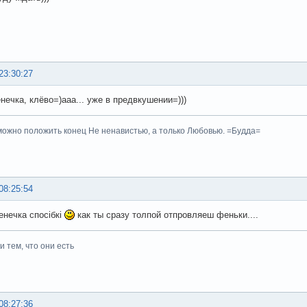
23:30:27
нечка, клёво=)ааа... уже в предвкушении=)))
ожно положить конец Не ненавистью, а только Любовью. =Будда=
08:25:54
енечка спосібкі
как ты сразу толпой отпровляеш феньки....
 тем, что они есть
08:27:36