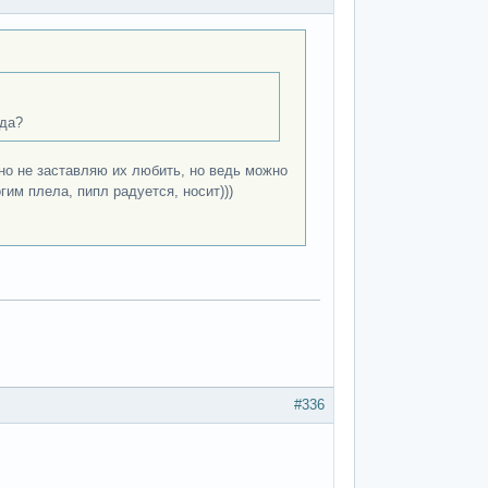
 да?
чно не заставляю их любить, но ведь можно
гим плела, пипл радуется, носит)))
#336