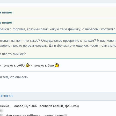
а пишет:
w пишет:
ірайся с форума, грязный панк! какую тебе фенічку, с черепом і костямі?
товая ты моя, что такое? Откуда такое презрение к панкам? Я вас коне
аверно просто не реагировать. Да и феньки они еще как носят - сама мно
о что-то личное?
.и только к БАЮ
и только к баю
 тем, что они есть
00:00:48
нечка.....ааааа,Йульчик..Конверт белый, фенька))
!!!
!!!!!!Моя такая рада!!!аааа....клёва-клёва!!!