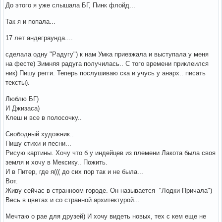
До этого я уже слышала БГ, Пинк флойд...
Так я и попала...
17 лет андеграунда....
сделала одну "Радугу") к нам Умка приезжала и выступала у меня
на фесте) Зимняя радуга получилась.. С того времени приклеился
ник) Пишу регги. Теперь послушиваю ска и учусь у анарх.. писать
тексты).
Люблю БГ)
И Джизаса)
Клеш и все в полосочку..
Свободный художник..
Пишу стихи и песни...
Рисую картины. Хочу что б у индейцев из племени Лакота была своя
земля и хочу в Мексику.. Пожить.
И в Питер, где я((( до сих пор так и не была...
Вот.
Живу сейчас в странноом городе. Он называется "Лодки Причала")
Весь в цветах и со странной архитектурой...
Мечтаю о рае для друзей) И хочу видеть новых, тех с кем еще не