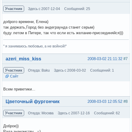
Участник
Здесь с 2007-12-04
Сообщений: 25
доброго времени, Елена)
так держать,Город без андеграунда станет серым)
буду летом в Питере, так что если есть желание-присоединяйся)))
" я занимаюсь любовью, а не войной!"
Вне форума
azeri_miss_kiss
2008-03-02 21:11:32
#7
Участник
Откуда: Baku
Здесь с 2008-03-02
Сообщений: 1
Сайт
Всем приветики...
Вне форума
Цветочный фургончик
2008-03-03 12:05:52
#8
Участник
Откуда: Москва
Здесь с 2007-12-16
Сообщений: 62
Доброе))
Рада знакомству...=)