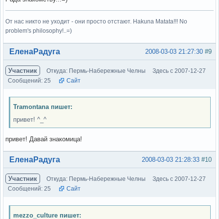
От нас никто не уходит - они просто отстают. Hakuna Matata!!! No
problem's philosophy!..=)
Вне форума
ЕленаРадуга
2008-03-03 21:27:30
#9
Участник
Откуда: Пермь-Набережные Челны
Здесь с 2007-12-27
Сообщений: 25
Сайт
Tramontana пишет:
привет! ^_^
привет! Давай знакомица!
Вне форума
ЕленаРадуга
2008-03-03 21:28:33
#10
Участник
Откуда: Пермь-Набережные Челны
Здесь с 2007-12-27
Сообщений: 25
Сайт
mezzo_culture пишет: