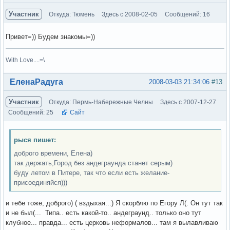
Участник
Откуда: Тюмень
Здесь с 2008-02-05
Сообщений: 16
Привет=)) Будем знакомы=))
With Love....=\
Вне форума
ЕленаРадуга
2008-03-03 21:34:06
#13
Участник
Откуда: Пермь-Набережные Челны
Здесь с 2007-12-27
Сообщений: 25
Сайт
рыся пишет:
доброго времени, Елена)
так держать,Город без андеграунда станет серым)
буду летом в Питере, так что если есть желание-
присоединяйся)))
и тебе тоже, доброго) ( вздыхая...) Я скорблю по Егору Л(. Он тут так
и не был(... Типа.. есть какой-то.. андеграунд.. только оно тут
клубное... правда... есть церковь неформалов... там я вылавливаю