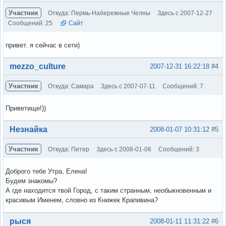
Участник
Откуда: Пермь-Набережные Челны
Здесь с 2007-12-27
Сообщений: 25
Сайт
привет. я сейчас в сети)
Вне форума
mezzo_culture
2007-12-31 16:22:18
#4
Участник
Откуда: Самара
Здесь с 2007-07-11
Сообщений: 7
Приветище!))
Вне форума
Незнайка
2008-01-07 10:31:12
#5
Участник
Откуда: Питер
Здесь с 2008-01-06
Сообщений: 3
Доброго тебе Утра, Елена!
Будем знакомы?
А где находится твой Город, с таким странным, необыкновенным и
красивым Именем, словно из Книжек Крапивина?
Вне форума
рыся
2008-01-11 11:31:22
#6