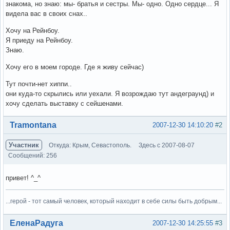
знакома, но знаю: мы- братья и сестры. Мы- одно. Одно сердце... Я
видела вас в своих снах..
Хочу на Рейнбоу.
Я приеду на Рейнбоу.
Знаю.
Хочу его в моем городе. Где я живу сейчас)
Тут почти-нет хиппи..
они куда-то скрылись или уехали. Я возрождаю тут андеграунд) и
хочу сделать выставку с сейшенами.
Вне форума
Tramontana
2007-12-30 14:10:20
#2
Участник
Откуда: Крым, Севастополь.
Здесь с 2007-08-07
Сообщений: 256
привет! ^_^
...герой - тот самый человек, который находит в себе силы быть добрым...
Вне форума
ЕленаРадуга
2007-12-30 14:25:55
#3