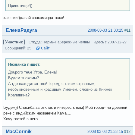
Приветище!))
хаюшки!)давай знакомицца тоже!
Вне форума
ЕленаРадуга
2008-03-03 21:30:25
#11
Участник
Откуда: Пермь-Набережные Челны
Здесь с 2007-12-27
Сообщений: 25
Сайт
Незнайка пишет:
Доброго тебе Утра, Елена!
Будем знакомы?
А где находится твой Город, с таким странным,
необыкновенным и красивым Именем, словно из Книжек
Крапивина?
Будем)) Спасиба за отклик и интерес к нам) Мой город- на древней
реке с индийским названием Кама....
Хочу гостей в него....
Вне форума
MacCormik
2008-03-03 21:33:15
#12