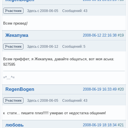
Участник
Здесь с 2008-06-05
Сообщений: 43
Всем прювед!
Вне форума
Жекапума
2008-06-12 22:16:38
#19
Участник
Здесь с 2008-06-12
Сообщений: 5
Всем приффет, я Жекапума, давайте общаться, вот моя аська:
927595
=^__^=
Вне форума
RegenBogen
2008-06-19 16:33:49
#20
Участник
Здесь с 2008-06-05
Сообщений: 43
к стати... пишите плиз!!!!! умираю от недостатка общения!
Вне форума
любовь
2008-06-19 18:18:34
#21