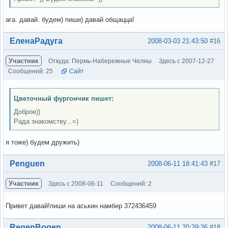
ага. давай. будем) пиши) давай общацца!
Вне форума
ЕленаРадуга
2008-03-03 21:43:50
#16
Участник
Откуда: Пермь-Набережные Челны
Здесь с 2007-12-27
Сообщений: 25
Сайт
Цветочный фургончик пишет:
Доброе))
Рада знакомству...=)
я тоже) будем дружить)
Вне форума
Penguen
2008-06-11 18:41:43
#17
Участник
Здесь с 2008-06-11
Сообщений: 2
Привет давай!пиши на аськин намбер 372436459
Вне форума
RegenBogen
2008-06-11 20:29:26
#18