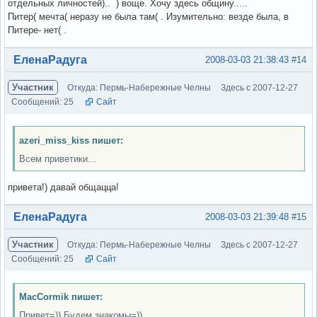
отдельных личностей).. ) воще. Хочу здесь общину.....
Питер( мечта( неразу не была там( . Изумительно: везде была, в
Питере- нет( .
Вне форума
ЕленаРадуга
2008-03-03 21:38:43
#14
Участник
Откуда: Пермь-Набережные Челны
Здесь с 2007-12-27
Сообщений: 25
Сайт
azeri_miss_kiss пишет:
Всем приветики...
привета!) давай общацца!
Вне форума
ЕленаРадуга
2008-03-03 21:39:48
#15
Участник
Откуда: Пермь-Набережные Челны
Здесь с 2007-12-27
Сообщений: 25
Сайт
MacCormik пишет:
Привет=)) Будем знакомы=))