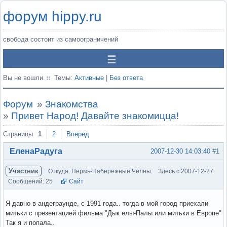
форум hippy.ru
свобода состоит из самоограничений
Вы не вошли.
Темы:
Активные
|
Без ответа
Форум
»
Знакомства
»
Привет Народ! Давайте знакомицца!
Страницы
1
2
Вперед
ЕленаРадуга
2007-12-30 14:03:40
#1
Участник
Откуда: Пермь-Набережные Челны
Здесь с 2007-12-27
Сообщений: 25
Сайт
Я давно в андеграунде, с 1991 года.. тогда в мой город приехали
митьки с презентацией фильма "Дык елы-Палы или митьки в Европе"
Так я и попала..