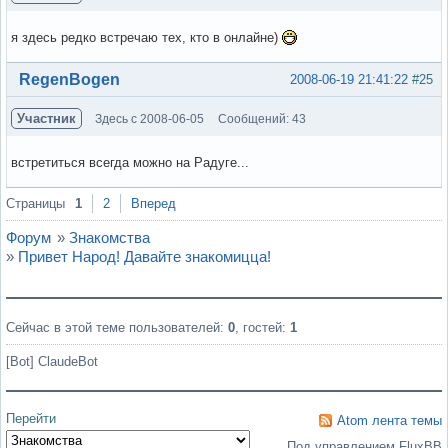
я здесь редко встречаю тех, кто в онлайне)
Вне форума
RegenBogen
2008-06-19 21:41:22
#25
Участник
Здесь с 2008-06-05
Сообщений: 43
встретиться всегда можно на Радуге...
Вне форума
Страницы
1
2
Вперед
Форум
»
Знакомства
»
Привет Народ! Давайте знакомицца!
Сейчас в этой теме пользователей:
0
, гостей:
1
[Bot] ClaudeBot
Перейти
Atom лента темы
Под управлением FluxBB