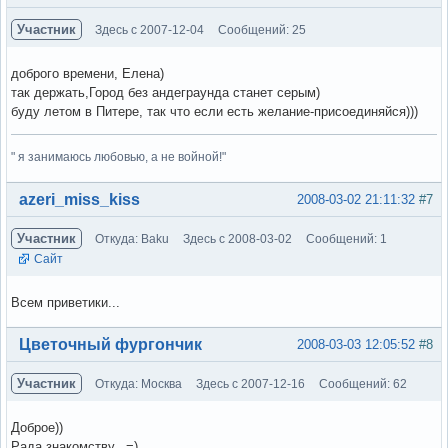
Участник
Здесь с 2007-12-04
Сообщений: 25
доброго времени, Елена)
так держать,Город без андеграунда станет серым)
буду летом в Питере, так что если есть желание-присоединяйся)))
" я занимаюсь любовью, а не войной!"
Вне форума
azeri_miss_kiss
2008-03-02 21:11:32
#7
Участник
Откуда: Baku
Здесь с 2008-03-02
Сообщений: 1
Сайт
Всем приветики...
Вне форума
Цветочный фургончик
2008-03-03 12:05:52
#8
Участник
Откуда: Москва
Здесь с 2007-12-16
Сообщений: 62
Доброе))
Рада знакомству...=)