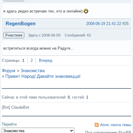
я здесь редко встречаю тех, кто в онлайне)
Вне форума
RegenBogen
2008-06-19 21:41:22
#25
Участник
Здесь с 2008-06-05
Сообщений: 43
встретиться всегда можно на Радуге...
Вне форума
Страницы
1
2
Вперед
Форум
»
Знакомства
»
Привет Народ! Давайте знакомицца!
Сейчас в этой теме пользователей:
0
, гостей:
1
[Bot] ClaudeBot
Перейти
Atom лента темы
Под управлением FluxBB