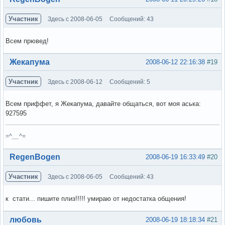
Участник
Здесь с 2008-06-05
Сообщений: 43
Всем прювед!
Вне форума
Жекапума
2008-06-12 22:16:38
#19
Участник
Здесь с 2008-06-12
Сообщений: 5
Всем приффет, я Жекапума, давайте общаться, вот моя аська:
927595
=^__^=
Вне форума
RegenBogen
2008-06-19 16:33:49
#20
Участник
Здесь с 2008-06-05
Сообщений: 43
к стати... пишите плиз!!!!! умираю от недостатка общения!
Вне форума
любовь
2008-06-19 18:18:34
#21