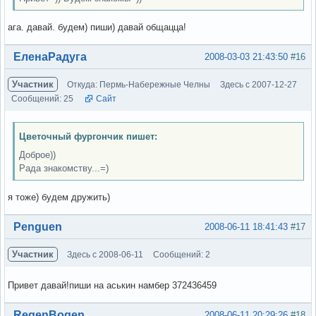
ага. давай. будем) пиши) давай общацца!
Вне форума
ЕленаРадуга
2008-03-03 21:43:50
#16
Участник
Откуда: Пермь-Набережные Челны
Здесь с 2007-12-27
Сообщений: 25
Сайт
Цветочный фургончик пишет:
Доброе))
Рада знакомству...=)
я тоже) будем дружить)
Вне форума
Penguen
2008-06-11 18:41:43
#17
Участник
Здесь с 2008-06-11
Сообщений: 2
Привет давай!пиши на аськин намбер 372436459
Вне форума
RegenBogen
2008-06-11 20:29:26
#18