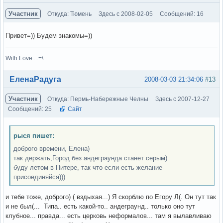
Участник
Откуда: Тюмень
Здесь с 2008-02-05
Сообщений: 16
Привет=)) Будем знакомы=))
With Love....=\
Вне форума
ЕленаРадуга
2008-03-03 21:34:06
#13
Участник
Откуда: Пермь-Набережные Челны
Здесь с 2007-12-27
Сообщений: 25
Сайт
рыся пишет:
доброго времени, Елена)
так держать,Город без андеграунда станет серым)
буду летом в Питере, так что если есть желание-
присоединяйся)))
и тебе тоже, доброго) ( вздыхая...) Я скорблю по Егору Л(. Он тут так
и не был(... Типа.. есть какой-то.. андеграунд.. только оно тут
клубное... правда... есть церковь неформалов... там я вылавливаю