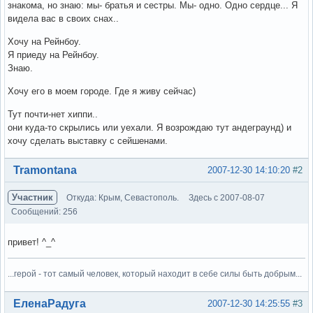
знакома, но знаю: мы- братья и сестры. Мы- одно. Одно сердце... Я
видела вас в своих снах..
Хочу на Рейнбоу.
Я приеду на Рейнбоу.
Знаю.
Хочу его в моем городе. Где я живу сейчас)
Тут почти-нет хиппи..
они куда-то скрылись или уехали. Я возрождаю тут андеграунд) и
хочу сделать выставку с сейшенами.
Вне форума
Tramontana
2007-12-30 14:10:20
#2
Участник
Откуда: Крым, Севастополь.
Здесь с 2007-08-07
Сообщений: 256
привет! ^_^
...герой - тот самый человек, который находит в себе силы быть добрым...
Вне форума
ЕленаРадуга
2007-12-30 14:25:55
#3