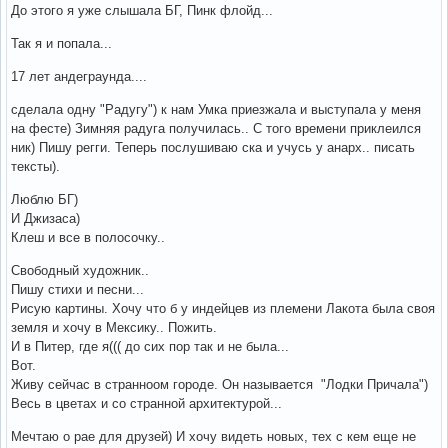
До этого я уже слышала БГ, Пинк флойд...
Так я и попала...
17 лет андеграунда....
сделала одну "Радугу") к нам Умка приезжала и выступала у меня
на фесте) Зимняя радуга получилась.. С того времени приклеился
ник) Пишу регги. Теперь послушиваю ска и учусь у анарх.. писать
тексты).
Люблю БГ)
И Джизаса)
Клеш и все в полосочку..
Свободный художник..
Пишу стихи и песни...
Рисую картины. Хочу что б у индейцев из племени Лакота была своя
земля и хочу в Мексику.. Пожить.
И в Питер, где я((( до сих пор так и не была...
Вот.
Живу сейчас в странноом городе. Он называется "Лодки Причала")
Весь в цветах и со странной архитектурой...
Мечтаю о рае для друзей) И хочу видеть новых, тех с кем еще не