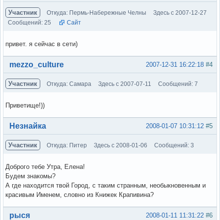
Участник
Откуда: Пермь-Набережные Челны
Здесь с 2007-12-27
Сообщений: 25
Сайт
привет. я сейчас в сети)
Вне форума
mezzo_culture
2007-12-31 16:22:18
#4
Участник
Откуда: Самара
Здесь с 2007-07-11
Сообщений: 7
Приветище!))
Вне форума
Незнайка
2008-01-07 10:31:12
#5
Участник
Откуда: Питер
Здесь с 2008-01-06
Сообщений: 3
Доброго тебе Утра, Елена!
Будем знакомы?
А где находится твой Город, с таким странным, необыкновенным и
красивым Именем, словно из Книжек Крапивина?
Вне форума
рыся
2008-01-11 11:31:22
#6