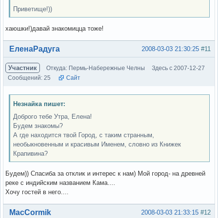
Приветище!))
хаюшки!)давай знакомицца тоже!
Вне форума
ЕленаРадуга
2008-03-03 21:30:25
#11
Участник
Откуда: Пермь-Набережные Челны
Здесь с 2007-12-27
Сообщений: 25
Сайт
Незнайка пишет:
Доброго тебе Утра, Елена!
Будем знакомы?
А где находится твой Город, с таким странным,
необыкновенным и красивым Именем, словно из Книжек
Крапивина?
Будем)) Спасиба за отклик и интерес к нам) Мой город- на древней
реке с индийским названием Кама....
Хочу гостей в него....
Вне форума
MacCormik
2008-03-03 21:33:15
#12