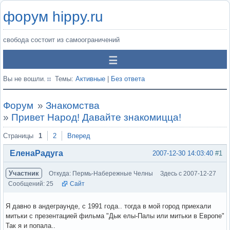
форум hippy.ru
свобода состоит из самоограничений
Вы не вошли.
Темы:
Активные
|
Без ответа
Форум
»
Знакомства
»
Привет Народ! Давайте знакомицца!
Страницы
1
2
Вперед
ЕленаРадуга
2007-12-30 14:03:40
#1
Участник
Откуда: Пермь-Набережные Челны
Здесь с 2007-12-27
Сообщений: 25
Сайт
Я давно в андеграунде, с 1991 года.. тогда в мой город приехали
митьки с презентацией фильма "Дык елы-Палы или митьки в Европе"
Так я и попала..