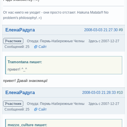
От нас никто не уходит - они просто отстают. Hakuna Matata!!! No
problem's philosophy!..=)
Вне форума
ЕленаРадуга
2008-03-03 21:27:30
#9
Участник
Откуда: Пермь-Набережные Челны
Здесь с 2007-12-27
Сообщений: 25
Сайт
Tramontana пишет:
привет! ^_^
привет! Давай знакомица!
Вне форума
ЕленаРадуга
2008-03-03 21:28:33
#10
Участник
Откуда: Пермь-Набережные Челны
Здесь с 2007-12-27
Сообщений: 25
Сайт
mezzo_culture пишет: