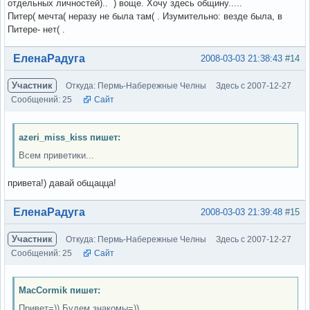
отдельных личностей).. ) воще. Хочу здесь общину.....
Питер( мечта( неразу не была там( . Изумительно: везде была, в
Питере- нет( .
Вне форума
ЕленаРадуга
2008-03-03 21:38:43
#14
Участник
Откуда: Пермь-Набережные Челны
Здесь с 2007-12-27
Сообщений: 25
Сайт
azeri_miss_kiss пишет:
Всем приветики...
привета!) давай общацца!
Вне форума
ЕленаРадуга
2008-03-03 21:39:48
#15
Участник
Откуда: Пермь-Набережные Челны
Здесь с 2007-12-27
Сообщений: 25
Сайт
MacCormik пишет:
Привет=)) Будем знакомы=))