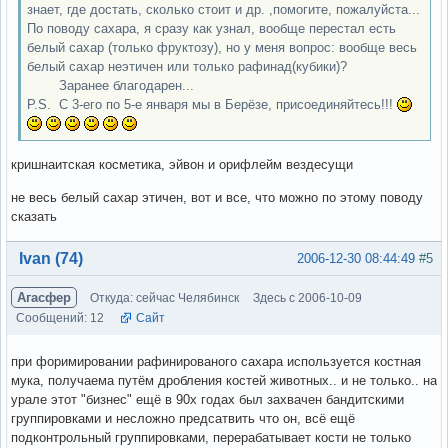
знает, где достать, сколько стоит и др. ,помогите, пожалуйста...
По поводу сахара, я сразу как узнал, вообще перестал есть
белый сахар (только фруктозу), но у меня вопрос: вообще весь
белый сахар неэтичен или только рафинад(кубики)?
Заранее благодарен...
P.S. C 3-его по 5-е января мы в Берёзе, присоединяйтесь!!!
кришнаитская косметика, эйвон и орифлейм вездесущи
не весь белый сахар этичен, вот и все, что можно по этому поводу
сказать
Вне форума
Ivan (74)
2006-12-30 08:44:49
#5
Агасфер
Откуда: сейчас Челябинск
Здесь с 2006-10-09
Сообщений: 12
Сайт
при форимировании рафинированого сахара используется костная
мука, получаема путём дробления костей животных.. и не только.. на
урале этот "бизнес" ещё в 90х годах был захвачен бандитскими
группировками и несложно предсатвить что он, всё ещё
подконтрольный группировками, перерабатывает кости не только