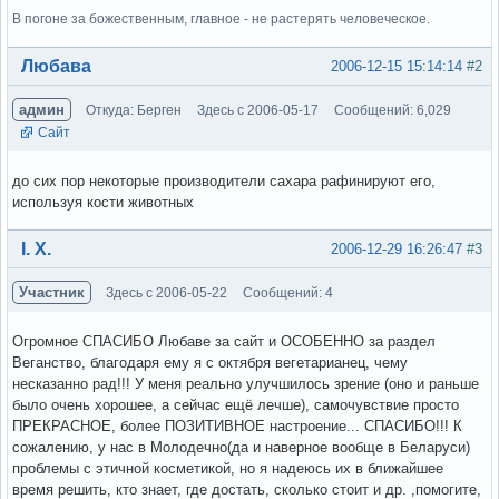
В погоне за божественным, главное - не растерять человеческое.
Вне форума
Любава
2006-12-15 15:14:14
#2
админ
Откуда: Берген
Здесь с 2006-05-17
Сообщений: 6,029
Сайт
до сих пор некоторые производители сахара рафинируют его,
используя кости животных
Вне форума
І. Х.
2006-12-29 16:26:47
#3
Участник
Здесь с 2006-05-22
Сообщений: 4
Огромное СПАСИБО Любаве за сайт и ОСОБЕННО за раздел
Веганство, благодаря ему я с октября вегетарианец, чему
несказанно рад!!! У меня реально улучшилось зрение (оно и раньше
было очень хорошее, а сейчас ещё лечше), самочувствие просто
ПРЕКРАСНОЕ, более ПОЗИТИВНОЕ настроение... СПАСИБО!!! К
сожалению, у нас в Молодечно(да и наверное вообще в Беларуси)
проблемы с этичной косметикой, но я надеюсь их в ближайшее
время решить, кто знает, где достать, сколько стоит и др. ,помогите,