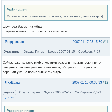
Pat3r пишет:
Можно ещё использовать фруктозу, она же плодовый сахар :-)
фруктоза бывает из мёда
следует читать то, что пишут на упаковке
Вне форума
Pepperson
2007-01-17 23:15:30
#11
Участник
Откуда: Питер
Здесь с 2007-01-15
Сообщений: 17
Сейчас уже, кстати, миф с костями развеян - практически никто
сегодня этим методом не пользуется, ибо дорого. Вроде все
перешли уже на нормальные фильтры.
Вне форума
Любава
2007-01-18 00:33:33
#12
админ
Откуда: Берген
Здесь с 2006-05-17
Сообщений: 6,029
Сайт
Pepperson пишет: