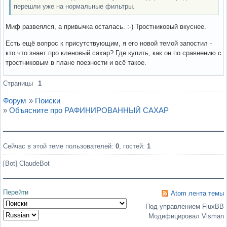
перешли уже на нормальные фильтры.
Миф развеялся, а привычка осталась. :-) Тростниковый вкуснее.
Есть ещё вопрос к присутствующим, я его новой темой запостил -
кто что знает про кленовый сахар? Где купить, как он по сравнению с
тростниковым в плане поезности и всё такое.
Вне форума
Страницы
1
Форум
»
Поиски
»
Объясните про РАФИНИРОВАННЫЙ САХАР
Сейчас в этой теме пользователей:
0
, гостей:
1
[Bot] ClaudeBot
Перейти
Atom лента темы
Под управлением FluxBB
Модифицировал Visman