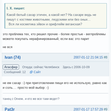
І. Х. пишет:
Какой белый сахар этичен, а какой нет? На сахаре ведь не
пишут с костями животными, людскими или без оных...
Вся ли косметика эйвон и орифлейм веганская?
это проблема тех, кто решил прочие - более простые - вегпроблемы
можете покупать нерафинированный, если вас это парит
не вся
Вне форума
Ivan (74)
2007-01-12 21:04:15
#8
Агасфер
Откуда: сейчас Челябинск
Здесь с 2006-10-09
Сообщений: 12
Сайт
не ем сахар :-) при приготовлении пищи его не использую, равно как
и соль.... просто мой выбор :-)
танец с Огнем.. и кто же все таки ведет?
Вне форума
Pat3r
2007-01-17 17:57:29
#9