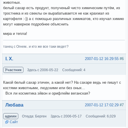
животных.
белый сахар есть продукт, полученый чисто химическим путём, из
тростника и из свеклы он вырабатывается не как крахмал из
картофеля :-)) а с помощью различных химикатов, кто изучал химию
могут наверное подробнее объяснить
мира и тепла!
танец с Огнем.. и кто же все таки ведет?
Вне форума
І. Х.
2007-01-12 16:29:55
#6
Участник
Здесь с 2006-05-22
Сообщений: 4
Какой белый сахар этичен, а какой нет? На сахаре ведь не пишут с
костями животными, людскими или без оных...
Вся ли косметика эйвон и орифлейм веганская?
Вне форума
Любава
2007-01-12 17:02:29
#7
админ
Откуда: Берген
Здесь с 2006-05-17
Сообщений: 6,029
Сайт