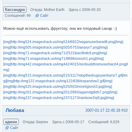
Кассандра
Откуда: Mother Earth
Здесь с 2006-05-20
Сообщений: 99
Сайт
Можно ещё использовать фруктозу, она же плодовый сахар :-)
[img]http://img524.imageshack.us/img524/6922/veganuserbarwt8.png[/img]
[img]http://img505.imageshack.us/img505/5753/anaryr7.png[/img]
[img]http://img71.imageshack.us/img71/2522/pacifisttc8.png[/img]
[img]http://img71.imageshack.us/img71/9898/unixzh1.png[/img]
[img]http://img442.imageshack.us/img442/4015/zenbuddhismuserbarzl4.png[/i
mg]
[img]http://img515.imageshack.us/img515/1117/stopthedrugsuserbarsr7.gif[/im
g]
[img]http://img122.imageshack.us/img122/838/expandvw2.gif[/img]
[img]http://img525.imageshack.us/img525/503/noreligionii3.jpg[/img]
[img]http://img201.imageshack.us/img201/2893/againstg8dh7.png[/img]
[img]http://img237.imageshack.us/img237/1273/rainbow2iq9.jpg[/img]
Вне форума
Любава
2007-01-17 22:45:18
#10
админ
Откуда: Берген
Здесь с 2006-05-17
Сообщений: 6,029
Сайт