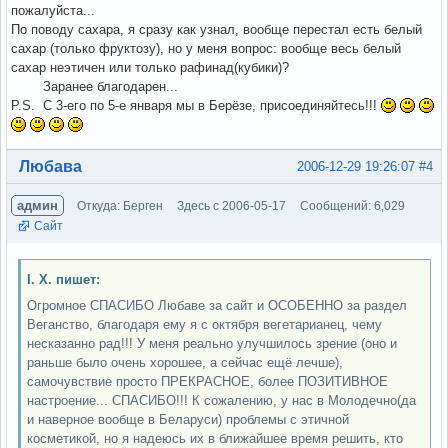
пожалуйста...
По поводу сахара, я сразу как узнал, вообще перестал есть белый
сахар (только фруктозу), но у меня вопрос: вообще весь белый
сахар неэтичен или только рафинад(кубики)?
Заранее благодарен...
P.S. C 3-его по 5-е января мы в Берёзе, присоединяйтесь!!!
Вне форума
Любава
2006-12-29 19:26:07
#4
админ
Откуда: Берген
Здесь с 2006-05-17
Сообщений: 6,029
Сайт
І. Х. пишет:
Огромное СПАСИБО Любаве за сайт и ОСОБЕННО за раздел
Веганство, благодаря ему я с октября вегетарианец, чему
несказанно рад!!! У меня реально улучшилось зрение (оно и
раньше было очень хорошее, а сейчас ещё лечше),
самочувствие просто ПРЕКРАСНОЕ, более ПОЗИТИВНОЕ
настроение... СПАСИБО!!! К сожалению, у нас в Молодечно(да
и наверное вообще в Беларуси) проблемы с этичной
косметикой, но я надеюсь их в ближайшее время решить, кто