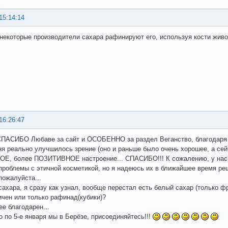
15:14:14
 некоторые производители сахара рафинируют его, используя кости жив
16:26:47
ПАСИБО Любаве за сайт и ОСОБЕННО за раздел Веганство, благодаря ем
еня реально улучшилось зрение (оно и раньше было очень хорошее, а се
Е, более ПОЗИТИВНОЕ настроение... СПАСИБО!!! К сожалению, у нас 
проблемы с этичной косметикой, но я надеюсь их в ближайшее время решит
пожалуйста...
сахара, я сразу как узнал, вообще перестал есть белый сахар (только ф
ичен или только рафинад(кубики)?
благодарен...
го по 5-е января мы в Берёзе, присоединяйтесь!!!