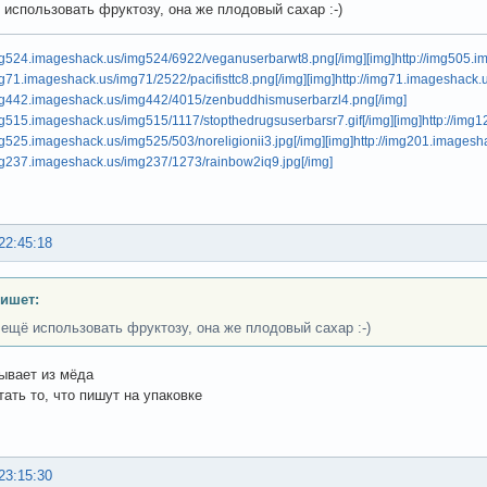
использовать фруктозу, она же плодовый сахар :-)
img524.imageshack.us/img524/6922/veganuserbarwt8.png[/img]
[img]http://img505.
img71.imageshack.us/img71/2522/pacifisttc8.png[/img]
[img]http://img71.imageshack.
/img442.imageshack.us/img442/4015/zenbuddhismuserbarzl4.png[/img]
img515.imageshack.us/img515/1117/stopthedrugsuserbarsr7.gif[/img]
[img]http://img
img525.imageshack.us/img525/503/noreligionii3.jpg[/img]
[img]http://img201.images
img237.imageshack.us/img237/1273/rainbow2iq9.jpg[/img]
22:45:18
пишет:
ещё использовать фруктозу, она же плодовый сахар :-)
ывает из мёда
тать то, что пишут на упаковке
23:15:30