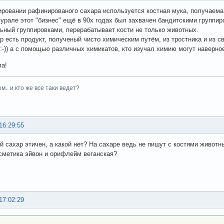
ровании рафинированого сахара используется костная мука, получаема 
а урале этот "бизнес" ещё в 90х годах был захвачен бандитскими группи
ьный группировками, перерабатывает кости не только животных.
р есть продукт, полученый чисто химическим путём, из тростника и из с
:-)) а с помощью различных химикатов, кто изучал химию могут наверно
ла!
м.. и кто же все таки ведет?
16:29:55
й сахар этичен, а какой нет? На сахаре ведь не пишут с костями животн
метика эйвон и орифлейм веганская?
17:02:29