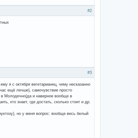
#2
отных
#3
у я с октября вегетарианец, чему несказанно
йчас ещё лечше), самочувствие просто
в Молодечно(да и наверное вообще в
ь, кто знает, где достать, сколько стоит и др.
руктозу), но у меня вопрос: вообще весь белый