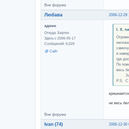
Вне форума
Любава
2006-12-29 
админ
І. Х. п
Откуда: Берген
Огромн
Здесь с 2006-05-17
несказ
Сообщений: 6,029
самочу
Сайт
и наве
где дос
По пов
весь б
Заран
P.S. C
кришнаитск
не весь бе
Вне форума
Ivan (74)
2006-12-30 