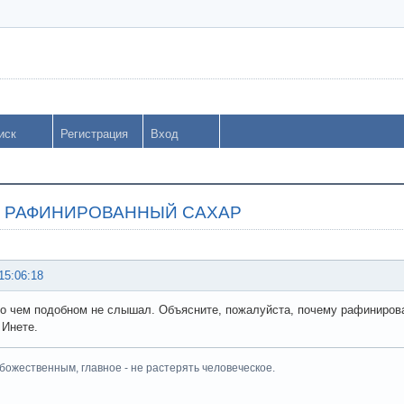
иск
Регистрация
Вход
ро РАФИНИРОВАННЫЙ САХАР
15:06:18
 о чем подобном не слышал. Объясните, пожалуйста, почему рафинирова
 Инете.
 божественным, главное - не растерять человеческое.