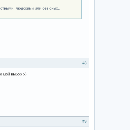
вотными, людскими или без оных...
#8
о мой выбор :-)
#9