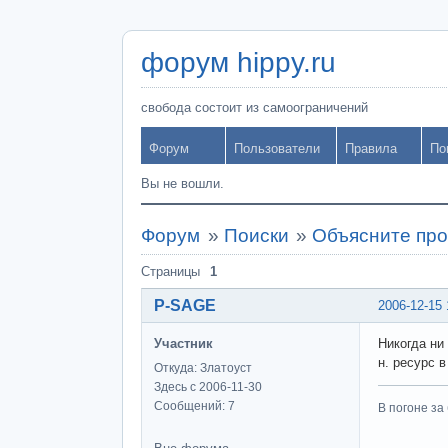
форум hippy.ru
свобода состоит из самоограничений
Форум
Пользователи
Правила
По
Вы не вошли.
Форум
»
Поиски
»
Объясните п
Страницы
1
P-SAGE
2006-12-15 
Участник
Никогда ни
н. ресурс в
Откуда: Златоуст
Здесь с 2006-11-30
Сообщений: 7
В погоне за