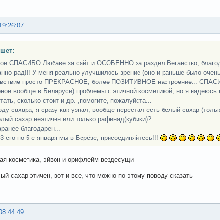
19:26:07
ишет:
ое СПАСИБО Любаве за сайт и ОСОБЕННО за раздел Веганство, благода
анно рад!!! У меня реально улучшилось зрение (оно и раньше было очен
вствие просто ПРЕКРАСНОЕ, более ПОЗИТИВНОЕ настроение... СПАСИБ
рное вообще в Беларуси) проблемы с этичной косметикой, но я надеюсь 
тать, сколько стоит и др. ,помогите, пожалуйста...
оду сахара, я сразу как узнал, вообще перестал есть белый сахар (тольк
елый сахар неэтичен или только рафинад(кубики)?
ее благодарен...
 3-его по 5-е января мы в Берёзе, присоединяйтесь!!!
ая косметика, эйвон и орифлейм вездесущи
лый сахар этичен, вот и все, что можно по этому поводу сказать
08:44:49