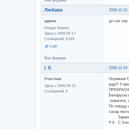
Вне форума
Любава
2006-12-15 
админ
до сих пор
Откуда: Берген
Здесь с 2006-05-17
Сообщений: 6,029
Сайт
Вне форума
І. Х.
2006-12-29 
Участник
Огромное С
рад!!! У м
Здесь с 2006-05-22
ПРЕКРАСНО
Сообщений: 4
Беларуси) 
,помогите, 
По поводу 
сахар неэт
Заранее 
P.S. C 3-е