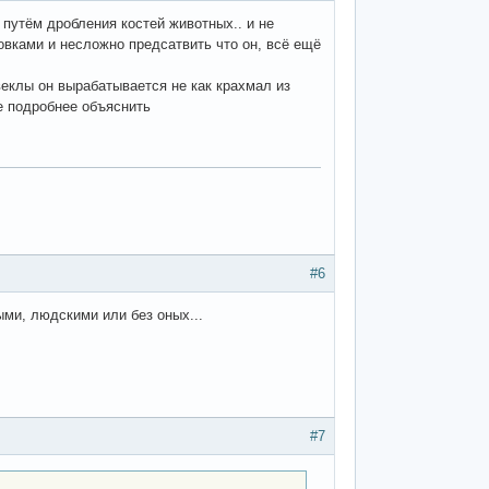
путём дробления костей животных.. и не
ровками и несложно предсатвить что он, всё ещё
веклы он вырабатывается не как крахмал из
е подробнее объяснить
#6
ыми, людскими или без оных...
#7