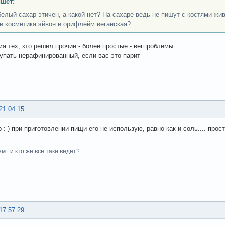
ишет:
белый сахар этичен, а какой нет? На сахаре ведь не пишут с костями жи
 косметика эйвон и орифлейм веганская?
ма тех, кто решил прочие - более простые - вегпроблемы
упать нерафинированный, если вас это парит
21:04:15
 :-) при приготовлении пищи его не использую, равно как и соль.... прост
м.. и кто же все таки ведет?
17:57:29