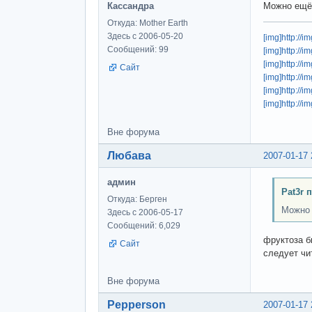
Кассандра
Можно ещё 
Откуда: Mother Earth
Здесь с 2006-05-20
[img]http://
Сообщений: 99
[img]http://
[img]http:/
Сайт
[img]http://
[img]http://
[img]http://
Вне форума
Любава
2007-01-17 
админ
Pat3r 
Откуда: Берген
Можно 
Здесь с 2006-05-17
Сообщений: 6,029
фруктоза б
Сайт
следует чи
Вне форума
Pepperson
2007-01-17 