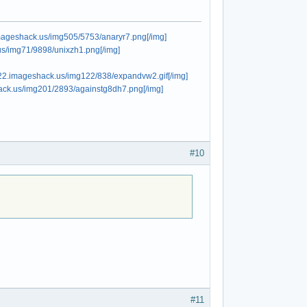
imageshack.us/img505/5753/anaryr7.png[/img]
us/img71/9898/unixzh1.png[/img]
122.imageshack.us/img122/838/expandvw2.gif[/img]
hack.us/img201/2893/againstg8dh7.png[/img]
#10
#11