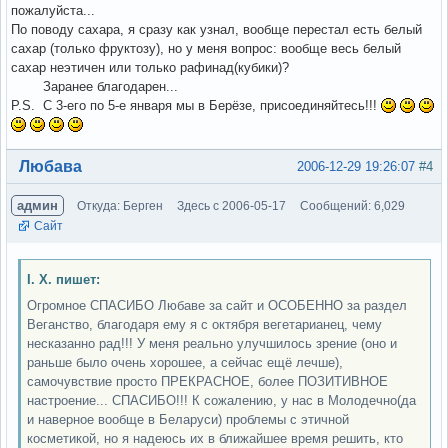
пожалуйста...
По поводу сахара, я сразу как узнал, вообще перестал есть белый
сахар (только фруктозу), но у меня вопрос: вообще весь белый
сахар неэтичен или только рафинад(кубики)?
Заранее благодарен...
P.S. C 3-его по 5-е января мы в Берёзе, присоединяйтесь!!!
Вне форума
Любава
2006-12-29 19:26:07
#4
админ
Откуда: Берген
Здесь с 2006-05-17
Сообщений: 6,029
Сайт
І. Х. пишет:
Огромное СПАСИБО Любаве за сайт и ОСОБЕННО за раздел
Веганство, благодаря ему я с октября вегетарианец, чему
несказанно рад!!! У меня реально улучшилось зрение (оно и
раньше было очень хорошее, а сейчас ещё лечше),
самочувствие просто ПРЕКРАСНОЕ, более ПОЗИТИВНОЕ
настроение... СПАСИБО!!! К сожалению, у нас в Молодечно(да
и наверное вообще в Беларуси) проблемы с этичной
косметикой, но я надеюсь их в ближайшее время решить, кто