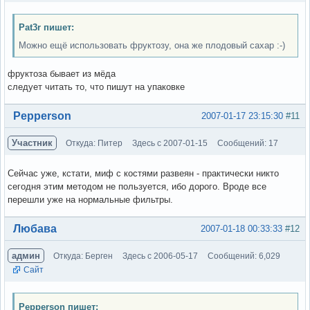
Pat3r пишет:
Можно ещё использовать фруктозу, она же плодовый сахар :-)
фруктоза бывает из мёда
следует читать то, что пишут на упаковке
Вне форума
Pepperson
2007-01-17 23:15:30
#11
Участник
Откуда: Питер
Здесь с 2007-01-15
Сообщений: 17
Сейчас уже, кстати, миф с костями развеян - практически никто
сегодня этим методом не пользуется, ибо дорого. Вроде все
перешли уже на нормальные фильтры.
Вне форума
Любава
2007-01-18 00:33:33
#12
админ
Откуда: Берген
Здесь с 2006-05-17
Сообщений: 6,029
Сайт
Pepperson пишет: