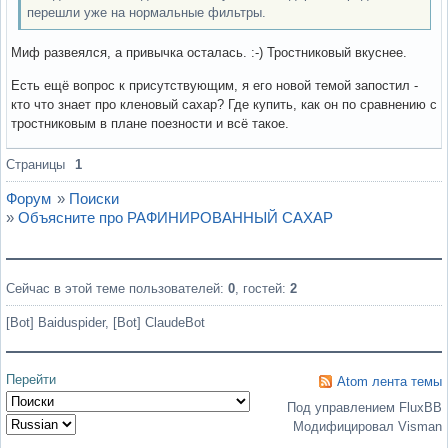
перешли уже на нормальные фильтры.
Миф развеялся, а привычка осталась. :-) Тростниковый вкуснее.
Есть ещё вопрос к присутствующим, я его новой темой запостил -
кто что знает про кленовый сахар? Где купить, как он по сравнению с
тростниковым в плане поезности и всё такое.
Вне форума
Страницы
1
Форум
»
Поиски
»
Объясните про РАФИНИРОВАННЫЙ САХАР
Сейчас в этой теме пользователей:
0
, гостей:
2
[Bot] Baiduspider,
[Bot] ClaudeBot
Перейти
Atom лента темы
Под управлением FluxBB
Модифицировал Visman