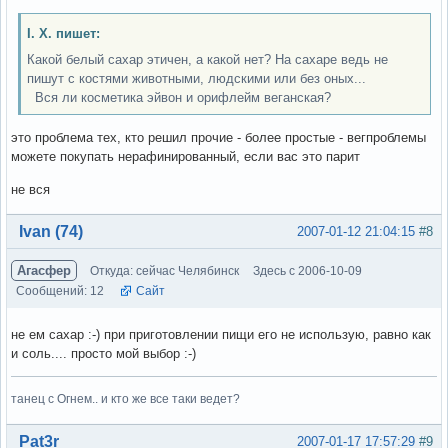
І. Х. пишет:
Какой белый сахар этичен, а какой нет? На сахаре ведь не
пишут с костями животными, людскими или без оных...
Вся ли косметика эйвон и орифлейм веганская?
это проблема тех, кто решил прочие - более простые - вегпроблемы
можете покупать нерафинированный, если вас это парит
не вся
Вне форума
Ivan (74)
2007-01-12 21:04:15
#8
Агасфер
Откуда: сейчас Челябинск
Здесь с 2006-10-09
Сообщений: 12
Сайт
не ем сахар :-) при приготовлении пищи его не использую, равно как
и соль.... просто мой выбор :-)
танец с Огнем.. и кто же все таки ведет?
Вне форума
Pat3r
2007-01-17 17:57:29
#9