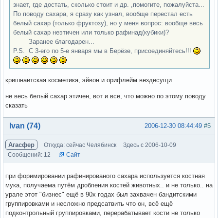
знает, где достать, сколько стоит и др. ,помогите, пожалуйста...
По поводу сахара, я сразу как узнал, вообще перестал есть
белый сахар (только фруктозу), но у меня вопрос: вообще весь
белый сахар неэтичен или только рафинад(кубики)?
Заранее благодарен...
P.S. C 3-его по 5-е января мы в Берёзе, присоединяйтесь!!!
кришнаитская косметика, эйвон и орифлейм вездесущи
не весь белый сахар этичен, вот и все, что можно по этому поводу
сказать
Вне форума
Ivan (74)
2006-12-30 08:44:49
#5
Агасфер
Откуда: сейчас Челябинск
Здесь с 2006-10-09
Сообщений: 12
Сайт
при форимировании рафинированого сахара используется костная
мука, получаема путём дробления костей животных.. и не только.. на
урале этот "бизнес" ещё в 90х годах был захвачен бандитскими
группировками и несложно предсатвить что он, всё ещё
подконтрольный группировками, перерабатывает кости не только