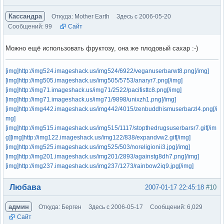
Кассандра
Откуда: Mother Earth
Здесь с 2006-05-20
Сообщений: 99
Сайт
Можно ещё использовать фруктозу, она же плодовый сахар :-)
[img]http://img524.imageshack.us/img524/6922/veganuserbarwt8.png[/img]
[img]http://img505.imageshack.us/img505/5753/anaryr7.png[/img]
[img]http://img71.imageshack.us/img71/2522/pacifisttc8.png[/img]
[img]http://img71.imageshack.us/img71/9898/unixzh1.png[/img]
[img]http://img442.imageshack.us/img442/4015/zenbuddhismuserbarzl4.png[/i
mg]
[img]http://img515.imageshack.us/img515/1117/stopthedrugsuserbarsr7.gif[/im
g]
[img]http://img122.imageshack.us/img122/838/expandvw2.gif[/img]
[img]http://img525.imageshack.us/img525/503/noreligionii3.jpg[/img]
[img]http://img201.imageshack.us/img201/2893/againstg8dh7.png[/img]
[img]http://img237.imageshack.us/img237/1273/rainbow2iq9.jpg[/img]
Вне форума
Любава
2007-01-17 22:45:18
#10
админ
Откуда: Берген
Здесь с 2006-05-17
Сообщений: 6,029
Сайт