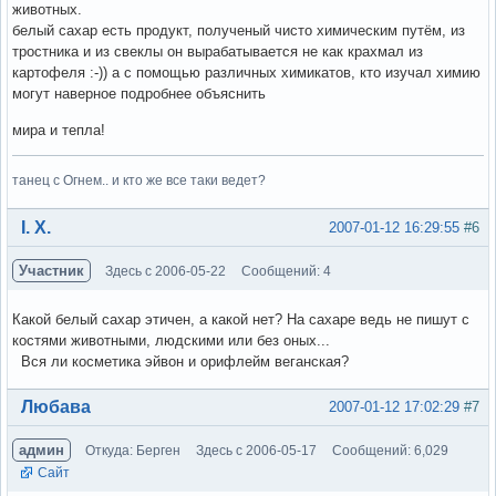
животных.
белый сахар есть продукт, полученый чисто химическим путём, из
тростника и из свеклы он вырабатывается не как крахмал из
картофеля :-)) а с помощью различных химикатов, кто изучал химию
могут наверное подробнее объяснить
мира и тепла!
танец с Огнем.. и кто же все таки ведет?
Вне форума
І. Х.
2007-01-12 16:29:55
#6
Участник
Здесь с 2006-05-22
Сообщений: 4
Какой белый сахар этичен, а какой нет? На сахаре ведь не пишут с
костями животными, людскими или без оных...
Вся ли косметика эйвон и орифлейм веганская?
Вне форума
Любава
2007-01-12 17:02:29
#7
админ
Откуда: Берген
Здесь с 2006-05-17
Сообщений: 6,029
Сайт