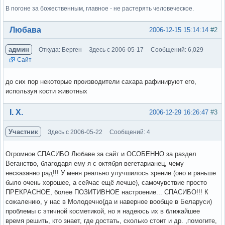
В погоне за божественным, главное - не растерять человеческое.
Вне форума
Любава
2006-12-15 15:14:14
#2
админ
Откуда: Берген
Здесь с 2006-05-17
Сообщений: 6,029
Сайт
до сих пор некоторые производители сахара рафинируют его,
используя кости животных
Вне форума
І. Х.
2006-12-29 16:26:47
#3
Участник
Здесь с 2006-05-22
Сообщений: 4
Огромное СПАСИБО Любаве за сайт и ОСОБЕННО за раздел
Веганство, благодаря ему я с октября вегетарианец, чему
несказанно рад!!! У меня реально улучшилось зрение (оно и раньше
было очень хорошее, а сейчас ещё лечше), самочувствие просто
ПРЕКРАСНОЕ, более ПОЗИТИВНОЕ настроение... СПАСИБО!!! К
сожалению, у нас в Молодечно(да и наверное вообще в Беларуси)
проблемы с этичной косметикой, но я надеюсь их в ближайшее
время решить, кто знает, где достать, сколько стоит и др. ,помогите,