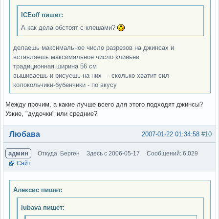
ICEoff пишет:
А как дела обстоят с клешами?
делаешь максимальное число разрезов на джинсах и
вставляешь максимальное число клиньев
традиционная ширина 56 см
вышиваешь и рисуешь на них - сколько хватит сил
колокольчики-бубенчики - по вкусу
Между прочим, а какие лучше всего для этого подходят джинсы?
Узкие, "дудочки" или средние?
Вне форума
Любава
2007-01-22 01:34:58
#10
админ
Откуда: Берген
Здесь с 2006-05-17
Сообщений: 6,029
Сайт
Алексис пишет:
lubava пишет: