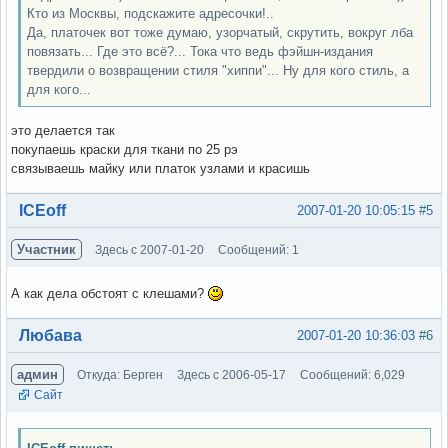
Кто из Москвы, подскажите адресочки!..
Да, платочек вот тоже думаю, узорчатый, скрутить, вокруг лба
повязать... Где это всё?... Тока что ведь фэйшн-издания
твердили о возвращении стиля "хиппи"... Ну для кого стиль, а
для кого...
это делается так
покупаешь краски для ткани по 25 рэ
связываешь майку или платок узлами и красишь
Вне форума
ICEoff
2007-01-20 10:05:15
#5
Участник
Здесь с 2007-01-20
Сообщений: 1
А как дела обстоят с клешами?
Вне форума
Любава
2007-01-20 10:36:03
#6
админ
Откуда: Берген
Здесь с 2006-05-17
Сообщений: 6,029
Сайт