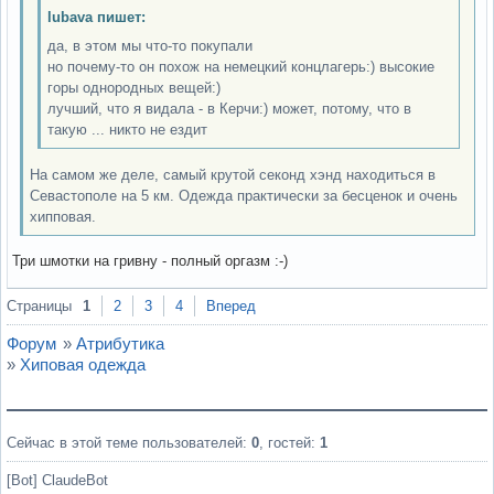
lubava пишет:
да, в этом мы что-то покупали
но почему-то он похож на немецкий концлагерь:) высокие
горы однородных вещей:)
лучший, что я видала - в Керчи:) может, потому, что в
такую ... никто не ездит
На самом же деле, самый крутой секонд хэнд находиться в
Севастополе на 5 км. Одежда практически за бесценок и очень
хипповая.
Три шмотки на гривну - полный оргазм :-)
Вне форума
Страницы
1
2
3
4
Вперед
Форум
»
Атрибутика
»
Хиповая одежда
Сейчас в этой теме пользователей:
0
, гостей:
1
[Bot] ClaudeBot