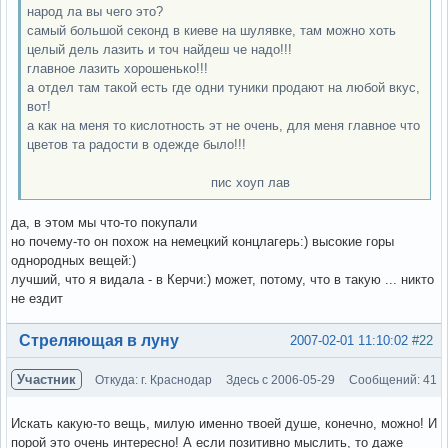
народ ла вы чего это?
самый большой секонд в киеве на шулявке, там можно хоть
целый дель лазить и точ найдеш че надо!!!
главное лазить хорошенько!!!
а отдел там такой есть где одни туники продают на любой вкус,
вот!
а как на меня то кислотность эт не очень, для меня главное что
цветов та радости в одежде было!!!
пис хоуп лав
да, в этом мы что-то покупали
но почему-то он похож на немецкий концлагерь:) высокие горы
однородных вещей:)
лучший, что я видала - в Керчи:) может, потому, что в такую ... никто
не ездит
Вне форума
Стреляющая в луну
2007-02-01 11:10:02
#22
Участник
Откуда: г. Краснодар
Здесь с 2006-05-29
Сообщений: 41
Искать какую-то вещь, милую именно твоей душе, конечно, можно! И
порой это очень интересно! А если позитивно мыслить, то даже