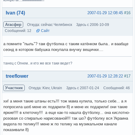
Вне форума
Ivan (74)
2007-01-29 12:08:45
#16
Агасфер
Откуда: сейчас Челябинск
Здесь с 2006-10-09
Сообщений: 12
Сайт
а помните "пыль"? там футболка с таким катёнком была.. и ваабще
сеонд в котором бабушка покупала внучку вещички....
танец с Огнем.. и кто же все таки ведет?
Вне форума
treeflower
2007-01-29 12:28:22
#17
Участник
Откуда: Kiev, Ukrain
Здесь с 2007-01-24
Сообщений: 46
хи! а меня такие штаны есть!!! тож мама купила, только себе... а я
попросила шоб мене их подарили 8) и мене их подарили! они такие
яркие!!!! в клеточку!!! а еще как-то нашла футболку... она кислотно-
розовая со спиралью нарисованой!!! так шо? футболку вся Украина
видела по телику!!! мене ж по телику на музикальном канале
показивали 8)