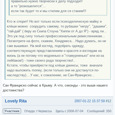
правильно нужно творчески к делу подходит!
а то "розкошелится"...
если так будет то и мы стилем для ся станем!!!
Кто ж спорит! Но вот только если психоделическую майку и
клёши можно соорудить самому, то рубашки "негру", "дашики",
"тай-дай" ( беру из Скипа Стоуна "Хиппи от А до Я") - вряд ли...
Это уж под силу только профессиональным ремесленникам...
Посмотрите на фото, скажем, Хендрикса... Надо думать, он не
сам вышивал. На мой взгляд, подобрать одежду,
соответствующую представлениям о красоте и взглядам на
жизнь (а не потому что модненько и "гламурненько" или из-за
лейбаков!) - тоже своего рода творчество!..
Кстати, чтобы приобрести под клёши джинсы, тоже вначале
надо выложить money, (если только они не достанутся по-
наследству)... У нас, к сожалению, не Сан-Франциско...
Сан Франциско сейчас в Крыму. А что, секонды - это выше нашего
достоинства?
Вне форума
Lovely Rita
2007-01-22 15:37:59
#12
Участник
Откуда: г.Черкассы
Здесь с 2006-07-04
Сообщений: 350