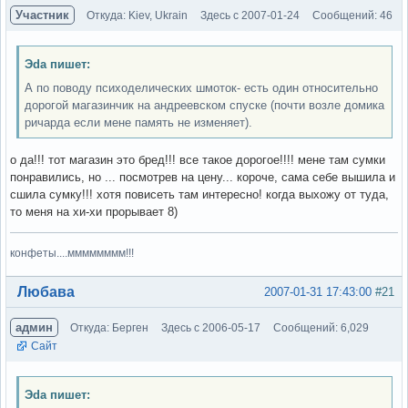
Участник
Откуда: Kiev, Ukrain
Здесь с 2007-01-24
Сообщений: 46
Эda пишет:
А по поводу психоделических шмоток- есть один относительно
дорогой магазинчик на андреевском спуске (почти возле домика
ричарда если мене память не изменяет).
о да!!! тот магазин это бред!!! все такое дорогое!!!! мене там сумки
понравились, но ... посмотрев на цену... короче, сама себе вышила и
сшила сумку!!! хотя повисеть там интересно! когда выхожу от туда,
то меня на хи-хи прорывает 8)
конфеты....мммммммм!!!
Вне форума
Любава
2007-01-31 17:43:00
#21
админ
Откуда: Берген
Здесь с 2006-05-17
Сообщений: 6,029
Сайт
Эda пишет: