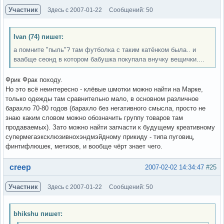
Участник
Здесь с 2007-01-22
Сообщений: 50
Ivan (74) пишет:
а помните "пыль"? там футболка с таким катёнком была.. и
ваабще сеонд в котором бабушка покупала внучку вещички....
Фрик Фрак походу.
Но это всё неинтересно - клёвые шмотки можно найти на Марке,
только одежды там сравнительно мало, в основном различное
барахло 70-80 годов (барахло без негативного смысла, просто не
знаю каким словом можно обозначить группу товаров там
продаваемых). Зато можно найти запчасти к будущему креативному
супермегаэксклюзивнохэндмэйдному прикиду - типа пуговиц,
финтифлюшек, метизов, и вообще чёрт знает чего.
Вне форума
creep
2007-02-02 14:34:47
#25
Участник
Здесь с 2007-01-22
Сообщений: 50
bhikshu пишет: