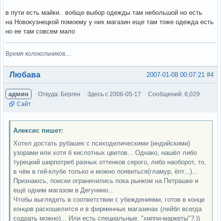
в пути есть майки.. вобще выбор одежды там небольшой но есть
на Новокузнецкой помоему у них магазин еще там тоже одежда есть
но ее там совсем мало
Время колокольчиков....
Вне форума
Любава
2007-01-08 00:07:21
#4
админ
Откуда: Берген
Здесь с 2006-05-17
Сообщений: 6,029
Сайт
Алексис пишет:
Хотел достать рубашек с психоделическими (индийскими)
узорами или хотя б кислотных цветов... Однако, нашёл либо
турецкий ширпотреб разных оттенков серого, либо наоборот, то,
в чём в гей-клубе только и можно появиться(гламур, ёпт...)...
Признаюсь, поиски ограничились пока рынком на Петрашке и
ещё одним магазом в Дегунино...
Чтобы выглядеть в соответствии с убеждениями, готов в конце
концов раскошелится и в фирменных магазинах (лейбл всегда
содрать можно)... Или есть специальные, "хиппи-маркеты"?:))