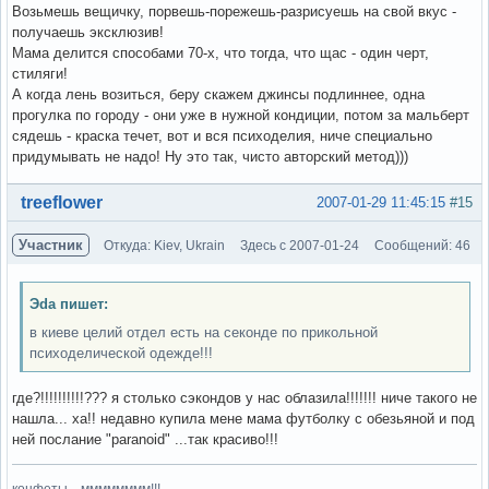
Возьмешь вещичку, порвешь-порежешь-разрисуешь на свой вкус -
получаешь эксклюзив!
Мама делится способами 70-х, что тогда, что щас - один черт,
стиляги!
А когда лень возиться, беру скажем джинсы подлиннее, одна
прогулка по городу - они уже в нужной кондиции, потом за мальберт
сядешь - краска течет, вот и вся психоделия, ниче специально
придумывать не надо! Ну это так, чисто авторский метод)))
Вне форума
treeflower
2007-01-29 11:45:15
#15
Участник
Откуда: Kiev, Ukrain
Здесь с 2007-01-24
Сообщений: 46
Эda пишет:
в киеве целий отдел есть на секонде по прикольной
психоделической одежде!!!
где?!!!!!!!!!!??? я столько сэкондов у нас облазила!!!!!!! ниче такого не
нашла... ха!! недавно купила мене мама футболку с обезьяной и под
ней послание "paranoid" ...так красиво!!!
конфеты....мммммммм!!!