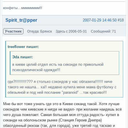
конфеты....мммммммм!!!
Вне форума
Spirit_tr@pper
2007-01-29 14:46:50
#18
Участник
Откуда: Брянск
Здесь с 2006-05-31
Сообщений: 71
treeflower пишет:
Эda пишет:
в киеве целий отдел есть на секонде по прикольной
психоделической одежде!!!
где?!!!!!!!!!!??? я столько сэкондов у нас облазила!!!!!!! ниче
такого не нашла... ха!! недавно купила мене мама футболку с
обезьяной и под ней послание "paranoid" ...так красиво!!!
Мне бы вот тоже узнать где это в Киеве секанд такой. Хотя лучше
секондов чем киевские я нигде не видел- при желании наидешь всё
чего душа пожелает. Самая большая моя оттуда радость- купил в
секанде на оболоньском рынке (Станция Героив Днипра)
обаолденный рюкзак (так, для города), уже третий год таскаю и