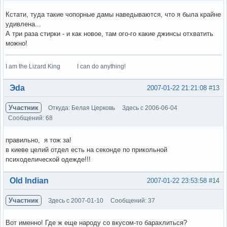
Кстати, туда такие чопорные дамы наведываются, что я была крайне
удивлена...
А три раза стирки - и как новое, там ого-го какие джинсы отхватить
можно!
I am the Lizard King I can do anything!
Вне форума
Эda
2007-01-22 21:21:08
#13
Участник
Откуда: Белая Церковь
Здесь с 2006-06-04
Сообщений: 68
правильно, я тож за!
в киеве целий отдел есть на секонде по прикольной
психоделической одежде!!!
Вне форума
Old Indian
2007-01-22 23:53:58
#14
Участник
Здесь с 2007-01-10
Сообщений: 37
Вот именно! Где ж еще народу со вкусом-то барахлиться?