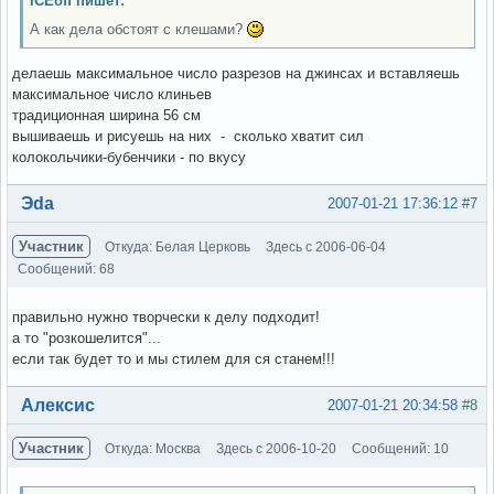
ICEoff пишет:
А как дела обстоят с клешами?
делаешь максимальное число разрезов на джинсах и вставляешь
максимальное число клиньев
традиционная ширина 56 см
вышиваешь и рисуешь на них - сколько хватит сил
колокольчики-бубенчики - по вкусу
Вне форума
Эda
2007-01-21 17:36:12
#7
Участник
Откуда: Белая Церковь
Здесь с 2006-06-04
Сообщений: 68
правильно нужно творчески к делу подходит!
а то "розкошелится"...
если так будет то и мы стилем для ся станем!!!
Вне форума
Алексис
2007-01-21 20:34:58
#8
Участник
Откуда: Москва
Здесь с 2006-10-20
Сообщений: 10