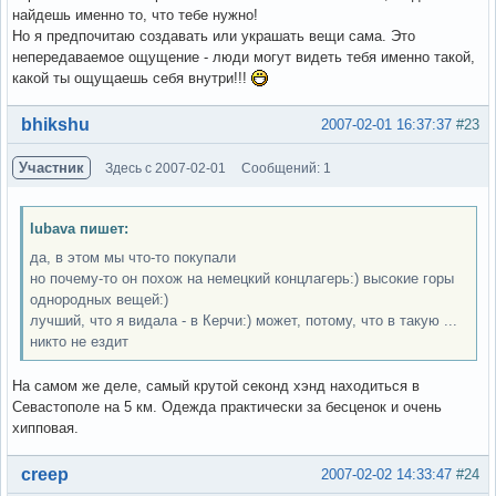
найдешь именно то, что тебе нужно!
Но я предпочитаю создавать или украшать вещи сама. Это
непередаваемое ощущение - люди могут видеть тебя именно такой,
какой ты ощущаешь себя внутри!!!
Вне форума
bhikshu
2007-02-01 16:37:37
#23
Участник
Здесь с 2007-02-01
Сообщений: 1
lubava пишет:
да, в этом мы что-то покупали
но почему-то он похож на немецкий концлагерь:) высокие горы
однородных вещей:)
лучший, что я видала - в Керчи:) может, потому, что в такую ...
никто не ездит
На самом же деле, самый крутой секонд хэнд находиться в
Севастополе на 5 км. Одежда практически за бесценок и очень
хипповая.
Вне форума
creep
2007-02-02 14:33:47
#24