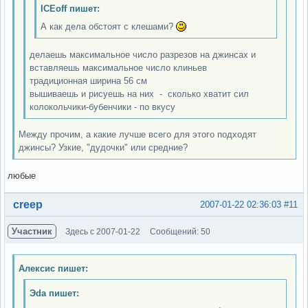
ICEoff пишет:
А как дела обстоят с клешами?
делаешь максимальное число разрезов на джинсах и
вставляешь максимальное число клиньев
традиционная ширина 56 см
вышиваешь и рисуешь на них - сколько хватит сил
колокольчики-бубенчики - по вкусу
Между прочим, а какие лучше всего для этого подходят
джинсы? Узкие, "дудочки" или средние?
любые
Вне форума
creep
2007-01-22 02:36:03
#11
Участник
Здесь с 2007-01-22
Сообщений: 50
Алексис пишет:
Эda пишет: