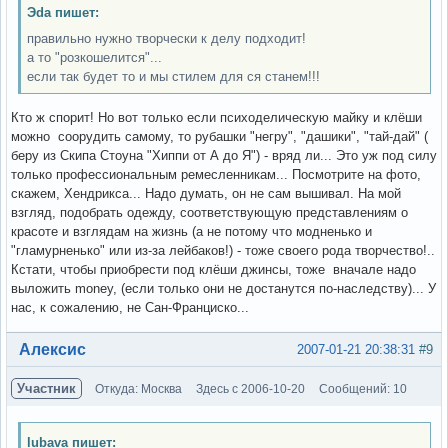
Эda пишет:
правильно нужно творчески к делу подходит!
а то "розкошелится"...
если так будет то и мы стилем для ся станем!!!
Кто ж спорит! Но вот только если психоделическую майку и клёши
можно соорудить самому, то рубашки "негру", "дашики", "тай-дай" (
беру из Скипа Стоуна "Хиппи от А до Я") - вряд ли... Это уж под силу
только профессиональным ремесленникам... Посмотрите на фото,
скажем, Хендрикса... Надо думать, он не сам вышивал. На мой
взгляд, подобрать одежду, соответствующую представлениям о
красоте и взглядам на жизнь (а не потому что модненько и
"гламурненько" или из-за лейбаков!) - тоже своего рода творчество!..
Кстати, чтобы приобрести под клёши джинсы, тоже вначале надо
выложить money, (если только они не достанутся по-наследству)... У
нас, к сожалению, не Сан-Франциско...
Вне форума
Алексис
2007-01-21 20:38:31
#9
Участник
Откуда: Москва
Здесь с 2006-10-20
Сообщений: 10
lubava пишет: