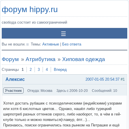
форум hippy.ru
свобода состоит из самоограничений
Вы не вошли.
Темы:
Активные
|
Без ответа
Форум
»
Атрибутика
»
Хиповая одежда
Страницы
1
2
3
4
Вперед
Алексис
2007-01-05 20:54:37
#1
Участник
Откуда: Москва
Здесь с 2006-10-20
Сообщений: 10
Хотел достать рубашек с психоделическими (индийскими) узорами
или хотя б кислотных цветов... Однако, нашёл либо турецкий
ширпотреб разных оттенков серого, либо наоборот, то, в чём в гей-
клубе только и можно появиться(гламур, ёпт...)...
Признаюсь, поиски ограничились пока рынком на Петрашке и ещё