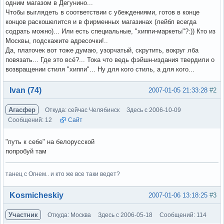
одним магазом в Дегунино...
Чтобы выглядеть в соответствии с убеждениями, готов в конце
концов раскошелится и в фирменных магазинах (лейбл всегда
содрать можно)... Или есть специальные, "хиппи-маркеты"?:)) Кто из
Москвы, подскажите адресочки!..
Да, платочек вот тоже думаю, узорчатый, скрутить, вокруг лба
повязать... Где это всё?... Тока что ведь фэйшн-издания твердили о
возвращении стиля "хиппи"... Ну для кого стиль, а для кого...
Вне форума
Ivan (74)
2007-01-05 21:33:28
#2
Агасфер
Откуда: сейчас Челябинск
Здесь с 2006-10-09
Сообщений: 12
Сайт
"путь к себе" на белорусской
попробуй там
танец с Огнем.. и кто же все таки ведет?
Вне форума
Kosmicheskiy
2007-01-06 13:18:25
#3
Участник
Откуда: Москва
Здесь с 2006-05-18
Сообщений: 114