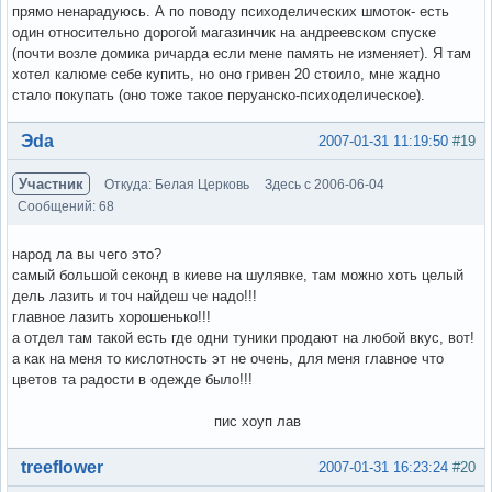
прямо ненарадуюсь. А по поводу психоделических шмоток- есть
один относительно дорогой магазинчик на андреевском спуске
(почти возле домика ричарда если мене память не изменяет). Я там
хотел калюме себе купить, но оно гривен 20 стоило, мне жадно
стало покупать (оно тоже такое перуанско-психоделическое).
Вне форума
Эda
2007-01-31 11:19:50
#19
Участник
Откуда: Белая Церковь
Здесь с 2006-06-04
Сообщений: 68
народ ла вы чего это?
самый большой секонд в киеве на шулявке, там можно хоть целый
дель лазить и точ найдеш че надо!!!
главное лазить хорошенько!!!
а отдел там такой есть где одни туники продают на любой вкус, вот!
а как на меня то кислотность эт не очень, для меня главное что
цветов та радости в одежде было!!!
пис хоуп лав
Вне форума
treeflower
2007-01-31 16:23:24
#20