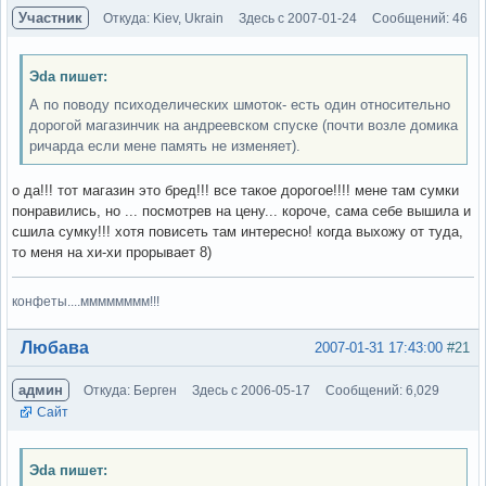
Участник
Откуда: Kiev, Ukrain
Здесь с 2007-01-24
Сообщений: 46
Эda пишет:
А по поводу психоделических шмоток- есть один относительно
дорогой магазинчик на андреевском спуске (почти возле домика
ричарда если мене память не изменяет).
о да!!! тот магазин это бред!!! все такое дорогое!!!! мене там сумки
понравились, но ... посмотрев на цену... короче, сама себе вышила и
сшила сумку!!! хотя повисеть там интересно! когда выхожу от туда,
то меня на хи-хи прорывает 8)
конфеты....мммммммм!!!
Вне форума
Любава
2007-01-31 17:43:00
#21
админ
Откуда: Берген
Здесь с 2006-05-17
Сообщений: 6,029
Сайт
Эda пишет: