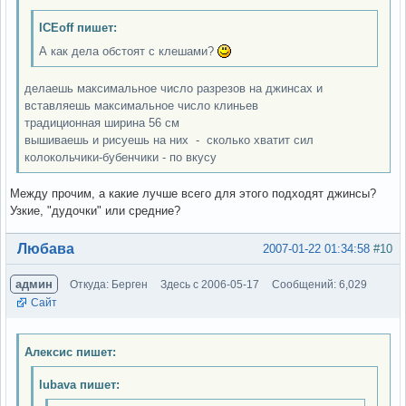
ICEoff пишет:
А как дела обстоят с клешами?
делаешь максимальное число разрезов на джинсах и
вставляешь максимальное число клиньев
традиционная ширина 56 см
вышиваешь и рисуешь на них - сколько хватит сил
колокольчики-бубенчики - по вкусу
Между прочим, а какие лучше всего для этого подходят джинсы?
Узкие, "дудочки" или средние?
Вне форума
Любава
2007-01-22 01:34:58
#10
админ
Откуда: Берген
Здесь с 2006-05-17
Сообщений: 6,029
Сайт
Алексис пишет:
lubava пишет: