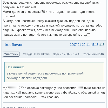
Возьмешь вещичку, порвешь-порежешь-разрисуешь на свой вкус -
получаешь эксклюзив!
Мама делится способами 70-х, что тогда, что щас - один черт,
стиляги!
А когда лень возиться, беру скажем джинсы подлиннее, одна
прогулка по городу - они уже в нужной кондиции, потом за мальберт
сядешь - краска течет, вот и вся психоделия, ниче специально
придумывать не надо! Ну это так, чисто авторский метод)))
Вне форума
treeflower
2007-01-29 11:45:15
#15
Участник
Откуда: Kiev, Ukrain
Здесь с 2007-01-24
Сообщений: 46
Эda пишет:
в киеве целий отдел есть на секонде по прикольной
психоделической одежде!!!
где?!!!!!!!!!!??? я столько сэкондов у нас облазила!!!!!!! ниче такого не
нашла... ха!! недавно купила мене мама футболку с обезьяной и под
ней послание "paranoid" ...так красиво!!!
конфеты....мммммммм!!!