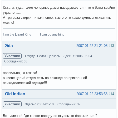
Кстати, туда такие чопорные дамы наведываются, что я была крайне
удивлена...
А три раза стирки - и как новое, там ого-го какие джинсы отхватить
можно!
I am the Lizard King I can do anything!
Вне форума
Эda
2007-01-22 21:21:08
#13
Участник
Откуда: Белая Церковь
Здесь с 2006-06-04
Сообщений: 68
правильно, я тож за!
в киеве целий отдел есть на секонде по прикольной
психоделической одежде!!!
Вне форума
Old Indian
2007-01-22 23:53:58
#14
Участник
Здесь с 2007-01-10
Сообщений: 37
Вот именно! Где ж еще народу со вкусом-то барахлиться?