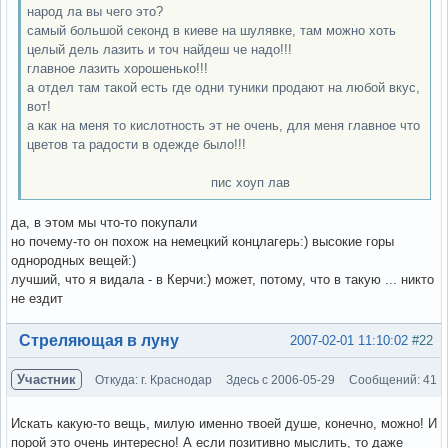
народ ла вы чего это?
самый большой секонд в киеве на шулявке, там можно хоть
целый дель лазить и точ найдеш че надо!!!
главное лазить хорошенько!!!
а отдел там такой есть где одни туники продают на любой вкус,
вот!
а как на меня то кислотность эт не очень, для меня главное что
цветов та радости в одежде было!!!
пис хоуп лав
да, в этом мы что-то покупали
но почему-то он похож на немецкий концлагерь:) высокие горы
однородных вещей:)
лучший, что я видала - в Керчи:) может, потому, что в такую ... никто
не ездит
Вне форума
Стреляющая в луну
2007-02-01 11:10:02
#22
Участник
Откуда: г. Краснодар
Здесь с 2006-05-29
Сообщений: 41
Искать какую-то вещь, милую именно твоей душе, конечно, можно! И
порой это очень интересно! А если позитивно мыслить, то даже