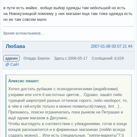
в пути есть майки.. вобще выбор одежды там небольшой но есть
на Новокузнецкой помоему у них магазин еще там тоже одежда есть
но ее там совсем мало
Время колокольчиков....
Вне форума
Любава
2007-01-08 00:07:21
#4
админ
Откуда: Берген
Здесь с 2006-05-17
Сообщений: 6,029
Сайт
Алексис пишет:
Хотел достать рубашек с психоделическими (индийскими)
узорами или хотя б кислотных цветов... Однако, нашёл либо
турецкий ширпотреб разных оттенков серого, либо наоборот, то,
в чём в гей-клубе только и можно появиться(гламур, ёпт...)...
Признаюсь, поиски ограничились пока рынком на Петрашке и
ещё одним магазом в Дегунино...
Чтобы выглядеть в соответствии с убеждениями, готов в конце
концов раскошелится и в фирменных магазинах (лейбл всегда
содрать можно)... Или есть специальные, "хиппи-маркеты"?:))