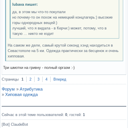
lubava пишет:
да, в этом мы что-то покупали
но почему-то он похож на немецкий концлагерь:) высокие
горы однородных вещей:)
лучший, что я видала - в Керчи:) может, потому, что в
такую ... никто не ездит
На самом же деле, самый крутой секонд хэнд находиться в
Севастополе на 5 км. Одежда практически за бесценок и очень
хипповая.
Три шмотки на гривну - полный оргазм :-)
Вне форума
Страницы
1
2
3
4
Вперед
Форум
»
Атрибутика
»
Хиповая одежда
Сейчас в этой теме пользователей:
0
, гостей:
1
[Bot] ClaudeBot