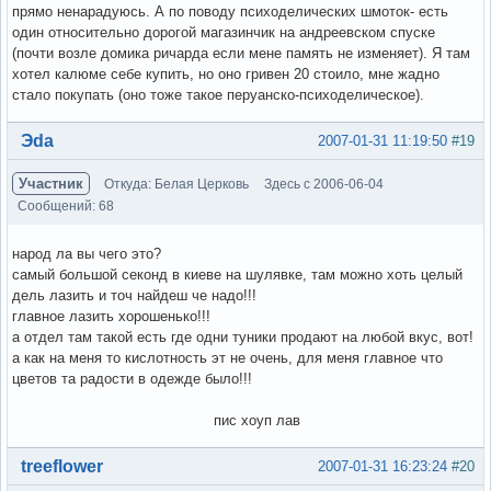
прямо ненарадуюсь. А по поводу психоделических шмоток- есть
один относительно дорогой магазинчик на андреевском спуске
(почти возле домика ричарда если мене память не изменяет). Я там
хотел калюме себе купить, но оно гривен 20 стоило, мне жадно
стало покупать (оно тоже такое перуанско-психоделическое).
Вне форума
Эda
2007-01-31 11:19:50
#19
Участник
Откуда: Белая Церковь
Здесь с 2006-06-04
Сообщений: 68
народ ла вы чего это?
самый большой секонд в киеве на шулявке, там можно хоть целый
дель лазить и точ найдеш че надо!!!
главное лазить хорошенько!!!
а отдел там такой есть где одни туники продают на любой вкус, вот!
а как на меня то кислотность эт не очень, для меня главное что
цветов та радости в одежде было!!!
пис хоуп лав
Вне форума
treeflower
2007-01-31 16:23:24
#20