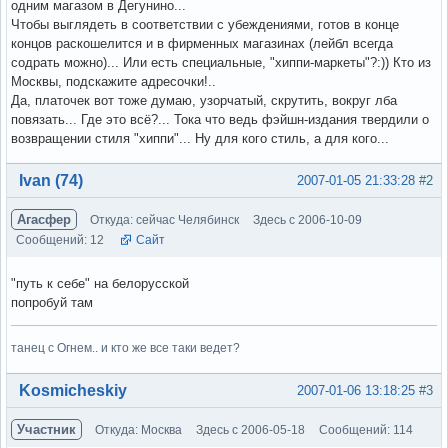
одним магазом в Дегунино...
Чтобы выглядеть в соответствии с убеждениями, готов в конце
концов раскошелится и в фирменных магазинах (лейбл всегда
содрать можно)... Или есть специальные, "хиппи-маркеты"?:)) Кто из
Москвы, подскажите адресочки!..
Да, платочек вот тоже думаю, узорчатый, скрутить, вокруг лба
повязать... Где это всё?... Тока что ведь фэйшн-издания твердили о
возвращении стиля "хиппи"... Ну для кого стиль, а для кого...
Вне форума
Ivan (74)
2007-01-05 21:33:28
#2
Агасфер
Откуда: сейчас Челябинск
Здесь с 2006-10-09
Сообщений: 12
Сайт
"путь к себе" на белорусской
попробуй там
танец с Огнем.. и кто же все таки ведет?
Вне форума
Kosmicheskiy
2007-01-06 13:18:25
#3
Участник
Откуда: Москва
Здесь с 2006-05-18
Сообщений: 114