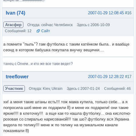
Вне форума
Ivan (74)
2007-01-29 12:08:45
#16
Агасфер
Откуда: сейчас Челябинск
Здесь с 2006-10-09
Сообщений: 12
Сайт
а помните "пыль"? там футболка с таким катёнком была.. и ваабще
сеонд в котором бабушка покупала внучку вещички....
танец с Огнем.. и кто же все таки ведет?
Вне форума
treeflower
2007-01-29 12:28:22
#17
Участник
Откуда: Kiev, Ukrain
Здесь с 2007-01-24
Сообщений: 46
хи! а меня такие штаны есть!!! тож мама купила, только себе... а я
попросила шоб мене их подарили 8) и мене их подарили! они такие
яркие!!!! в клеточку!!! а еще как-то нашла футболку... она кислотно-
розовая со спиралью нарисованой!!! так шо? футболку вся Украина
видела по телику!!! мене ж по телику на музикальном канале
показивали 8)