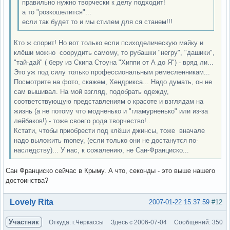
правильно нужно творчески к делу подходит!
а то "розкошелится"...
если так будет то и мы стилем для ся станем!!!
Кто ж спорит! Но вот только если психоделическую майку и
клёши можно соорудить самому, то рубашки "негру", "дашики",
"тай-дай" ( беру из Скипа Стоуна "Хиппи от А до Я") - вряд ли...
Это уж под силу только профессиональным ремесленникам...
Посмотрите на фото, скажем, Хендрикса... Надо думать, он не
сам вышивал. На мой взгляд, подобрать одежду,
соответствующую представлениям о красоте и взглядам на
жизнь (а не потому что модненько и "гламурненько" или из-за
лейбаков!) - тоже своего рода творчество!..
Кстати, чтобы приобрести под клёши джинсы, тоже вначале
надо выложить money, (если только они не достанутся по-
наследству)... У нас, к сожалению, не Сан-Франциско...
Сан Франциско сейчас в Крыму. А что, секонды - это выше нашего
достоинства?
Вне форума
Lovely Rita
2007-01-22 15:37:59
#12
Участник
Откуда: г.Черкассы
Здесь с 2006-07-04
Сообщений: 350