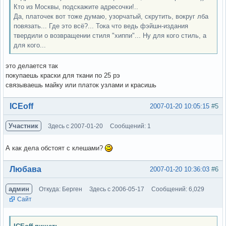
Кто из Москвы, подскажите адресочки!..
Да, платочек вот тоже думаю, узорчатый, скрутить, вокруг лба
повязать... Где это всё?... Тока что ведь фэйшн-издания
твердили о возвращении стиля "хиппи"... Ну для кого стиль, а
для кого...
это делается так
покупаешь краски для ткани по 25 рэ
связываешь майку или платок узлами и красишь
Вне форума
ICEoff
2007-01-20 10:05:15
#5
Участник
Здесь с 2007-01-20
Сообщений: 1
А как дела обстоят с клешами?
Вне форума
Любава
2007-01-20 10:36:03
#6
админ
Откуда: Берген
Здесь с 2006-05-17
Сообщений: 6,029
Сайт