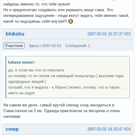
найдешь именно то, что тебе нужно!
Но я предпочитаю создавать или украшать вещи сама. Это
непередаваемое ощущение - люди могут видеть тебя именно такой,
какой ты ощущаешь себя внутри!!!
Вне форума
bhikshu
2007-02-01 16:37:37
#23
Участник
Здесь с 2007-02-01
Сообщений: 1
lubava пишет:
да, в этом мы что-то покупали
но почему-то он похож на немецкий концлагерь:) высокие горы
однородных вещей:)
лучший, что я видала - в Керчи:) может, потому, что в такую ...
никто не ездит
На самом же деле, самый крутой секонд хэнд находиться в
Севастополе на 5 км. Одежда практически за бесценок и очень
хипповая.
Вне форума
creep
2007-02-02 14:33:47
#24