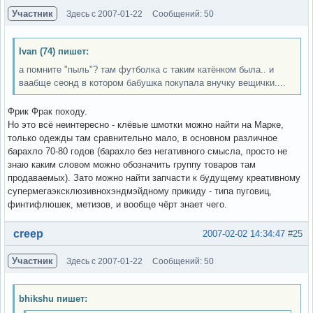
Участник
Здесь с 2007-01-22
Сообщений: 50
Ivan (74) пишет:
а помните "пыль"? там футболка с таким катёнком была.. и
ваабще сеонд в котором бабушка покупала внучку вещички....
Фрик Фрак походу.
Но это всё неинтересно - клёвые шмотки можно найти на Марке,
только одежды там сравнительно мало, в основном различное
барахло 70-80 годов (барахло без негативного смысла, просто не
знаю каким словом можно обозначить группу товаров там
продаваемых). Зато можно найти запчасти к будущему креативному
супермегаэксклюзивнохэндмэйдному прикиду - типа пуговиц,
финтифлюшек, метизов, и вообще чёрт знает чего.
Вне форума
creep
2007-02-02 14:34:47
#25
Участник
Здесь с 2007-01-22
Сообщений: 50
bhikshu пишет: