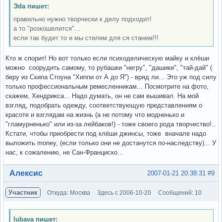
Эda пишет:
правильно нужно творчески к делу подходит!
а то "розкошелится"...
если так будет то и мы стилем для ся станем!!!
Кто ж спорит! Но вот только если психоделическую майку и клёши
можно соорудить самому, то рубашки "негру", "дашики", "тай-дай" (
беру из Скипа Стоуна "Хиппи от А до Я") - вряд ли... Это уж под силу
только профессиональным ремесленникам... Посмотрите на фото,
скажем, Хендрикса... Надо думать, он не сам вышивал. На мой
взгляд, подобрать одежду, соответствующую представлениям о
красоте и взглядам на жизнь (а не потому что модненько и
"гламурненько" или из-за лейбаков!) - тоже своего рода творчество!..
Кстати, чтобы приобрести под клёши джинсы, тоже вначале надо
выложить money, (если только они не достанутся по-наследству)... У
нас, к сожалению, не Сан-Франциско...
Вне форума
Алексис
2007-01-21 20:38:31
#9
Участник
Откуда: Москва
Здесь с 2006-10-20
Сообщений: 10
lubava пишет: