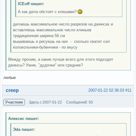
ICEoff пишет:
А как дела обстоят с клешами?
делаешь максимальное число разрезов на джинсах и
вставляешь максимальное число клиньев
традиционная ширина 56 см
вышиваешь и рисуешь на них - сколько хватит сил
колокольчики-бубенчики - по вкусу
Между прочим, а какие лучше всего для этого подходят
джинсы? Узкие, "дудочки" или средние?
любые
Вне форума
creep
2007-01-22 02:36:03
#11
Участник
Здесь с 2007-01-22
Сообщений: 50
Алексис пишет:
Эda пишет: