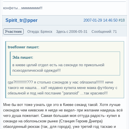
конфеты....мммммммм!!!
Вне форума
Spirit_tr@pper
2007-01-29 14:46:50
#18
Участник
Откуда: Брянск
Здесь с 2006-05-31
Сообщений: 71
treeflower пишет:
Эda пишет:
в киеве целий отдел есть на секонде по прикольной
психоделической одежде!!!
где?!!!!!!!!!!??? я столько сэкондов у нас облазила!!!!!!! ниче
такого не нашла... ха!! недавно купила мене мама футболку с
обезьяной и под ней послание "paranoid" ...так красиво!!!
Мне бы вот тоже узнать где это в Киеве секанд такой. Хотя лучше
секондов чем киевские я нигде не видел- при желании наидешь всё
чего душа пожелает. Самая большая моя оттуда радость- купил в
секанде на оболоньском рынке (Станция Героив Днипра)
обаолденный рюкзак (так, для города), уже третий год таскаю и