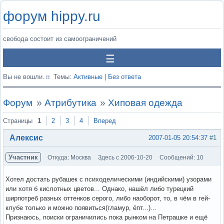
форум hippy.ru
свобода состоит из самоограничений
Вы не вошли.
Темы:
Активные
|
Без ответа
Форум
»
Атрибутика
»
Хиповая одежда
Страницы
1
2
3
4
Вперед
Алексис
2007-01-05 20:54:37
#1
Участник
Откуда: Москва
Здесь с 2006-10-20
Сообщений: 10
Хотел достать рубашек с психоделическими (индийскими) узорами
или хотя б кислотных цветов... Однако, нашёл либо турецкий
ширпотреб разных оттенков серого, либо наоборот, то, в чём в гей-
клубе только и можно появиться(гламур, ёпт...)...
Признаюсь, поиски ограничились пока рынком на Петрашке и ещё