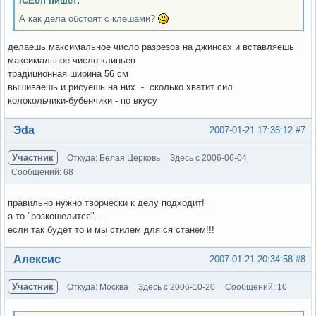
ICEoff пишет:
А как дела обстоят с клешами?
делаешь максимальное число разрезов на джинсах и вставляешь
максимальное число клиньев
традиционная ширина 56 см
вышиваешь и рисуешь на них - сколько хватит сил
колокольчики-бубенчики - по вкусу
Вне форума
Эda
2007-01-21 17:36:12
#7
Участник
Откуда: Белая Церковь
Здесь с 2006-06-04
Сообщений: 68
правильно нужно творчески к делу подходит!
а то "розкошелится"...
если так будет то и мы стилем для ся станем!!!
Вне форума
Алексис
2007-01-21 20:34:58
#8
Участник
Откуда: Москва
Здесь с 2006-10-20
Сообщений: 10