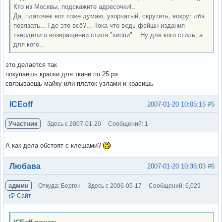
Кто из Москвы, подскажите адресочки!..
Да, платочек вот тоже думаю, узорчатый, скрутить, вокруг лба
повязать... Где это всё?... Тока что ведь фэйшн-издания
твердили о возвращении стиля "хиппи"... Ну для кого стиль, а
для кого...
это делается так
покупаешь краски для ткани по 25 рэ
связываешь майку или платок узлами и красишь
Вне форума
ICEoff
2007-01-20 10:05:15
#5
Участник
Здесь с 2007-01-20
Сообщений: 1
А как дела обстоят с клешами?
Вне форума
Любава
2007-01-20 10:36:03
#6
админ
Откуда: Берген
Здесь с 2006-05-17
Сообщений: 6,029
Сайт