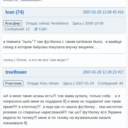
Вне форума
Ivan (74)
2007-01-29 12:08:45
#16
Агасфер
Откуда: сейчас Челябинск
Здесь с 2006-10-09
Сообщений: 12
Сайт
а помните "пыль"? там футболка с таким катёнком была.. и ваабще
сеонд в котором бабушка покупала внучку вещички....
танец с Огнем.. и кто же все таки ведет?
Вне форума
treeflower
2007-01-29 12:28:22
#17
Участник
Откуда: Kiev, Ukrain
Здесь с 2007-01-24
Сообщений: 46
хи! а меня такие штаны есть!!! тож мама купила, только себе... а я
попросила шоб мене их подарили 8) и мене их подарили! они такие
яркие!!!! в клеточку!!! а еще как-то нашла футболку... она кислотно-
розовая со спиралью нарисованой!!! так шо? футболку вся Украина
видела по телику!!! мене ж по телику на музикальном канале
показивали 8)