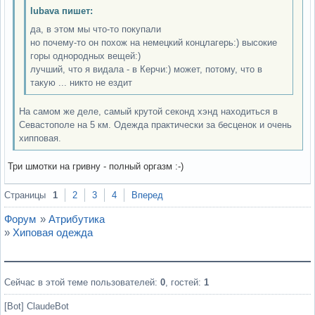
lubava пишет:
да, в этом мы что-то покупали
но почему-то он похож на немецкий концлагерь:) высокие
горы однородных вещей:)
лучший, что я видала - в Керчи:) может, потому, что в
такую ... никто не ездит
На самом же деле, самый крутой секонд хэнд находиться в
Севастополе на 5 км. Одежда практически за бесценок и очень
хипповая.
Три шмотки на гривну - полный оргазм :-)
Вне форума
Страницы
1
2
3
4
Вперед
Форум
»
Атрибутика
»
Хиповая одежда
Сейчас в этой теме пользователей:
0
, гостей:
1
[Bot] ClaudeBot