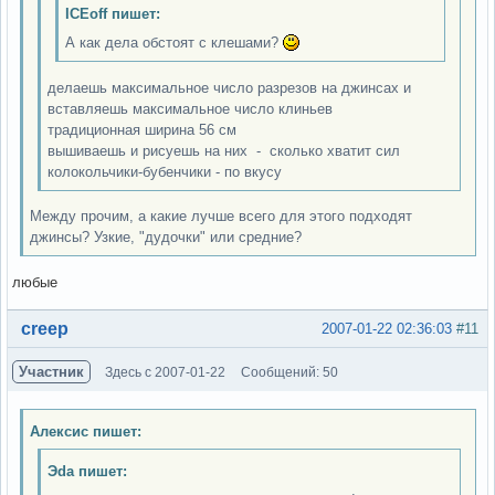
ICEoff пишет:
А как дела обстоят с клешами?
делаешь максимальное число разрезов на джинсах и
вставляешь максимальное число клиньев
традиционная ширина 56 см
вышиваешь и рисуешь на них - сколько хватит сил
колокольчики-бубенчики - по вкусу
Между прочим, а какие лучше всего для этого подходят
джинсы? Узкие, "дудочки" или средние?
любые
Вне форума
creep
2007-01-22 02:36:03
#11
Участник
Здесь с 2007-01-22
Сообщений: 50
Алексис пишет:
Эda пишет: