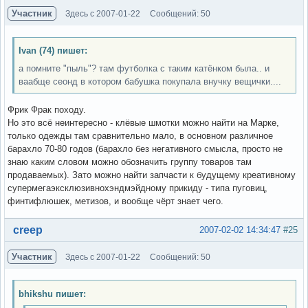
Участник
Здесь с 2007-01-22
Сообщений: 50
Ivan (74) пишет:
а помните "пыль"? там футболка с таким катёнком была.. и
ваабще сеонд в котором бабушка покупала внучку вещички....
Фрик Фрак походу.
Но это всё неинтересно - клёвые шмотки можно найти на Марке,
только одежды там сравнительно мало, в основном различное
барахло 70-80 годов (барахло без негативного смысла, просто не
знаю каким словом можно обозначить группу товаров там
продаваемых). Зато можно найти запчасти к будущему креативному
супермегаэксклюзивнохэндмэйдному прикиду - типа пуговиц,
финтифлюшек, метизов, и вообще чёрт знает чего.
Вне форума
creep
2007-02-02 14:34:47
#25
Участник
Здесь с 2007-01-22
Сообщений: 50
bhikshu пишет: