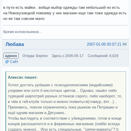
в пути есть майки.. вобще выбор одежды там небольшой но есть
на Новокузнецкой помоему у них магазин еще там тоже одежда есть
но ее там совсем мало
Время колокольчиков....
Вне форума
Любава
2007-01-08 00:07:21
#4
админ
Откуда: Берген
Здесь с 2006-05-17
Сообщений: 6,029
Сайт
Алексис пишет:
Хотел достать рубашек с психоделическими (индийскими)
узорами или хотя б кислотных цветов... Однако, нашёл либо
турецкий ширпотреб разных оттенков серого, либо наоборот, то,
в чём в гей-клубе только и можно появиться(гламур, ёпт...)...
Признаюсь, поиски ограничились пока рынком на Петрашке и
ещё одним магазом в Дегунино...
Чтобы выглядеть в соответствии с убеждениями, готов в конце
концов раскошелится и в фирменных магазинах (лейбл всегда
содрать можно)... Или есть специальные, "хиппи-маркеты"?:))