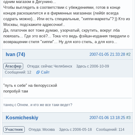
одним магазом в Дегунино...
Чтобы выглядеть в соответствии с убеждениями, готов в конце
концов раскошелится и в фирменных магазинах (лейбл всегда
содрать можно)... Или есть специальные, "хиппи-маркеты"?:)) Кто из
Москвы, подскажите адресочки!..
Да, платочек вот тоже думаю, узорчатый, скрутить, вокруг лба
повязать... Где это всё?... Тока что ведь фэйшн-издания твердили о
возвращении стиля "хиппи"... Ну для кого стиль, а для кого...
Вне форума
Ivan (74)
2007-01-05 21:33:28
#2
Агасфер
Откуда: сейчас Челябинск
Здесь с 2006-10-09
Сообщений: 12
Сайт
"путь к себе" на белорусской
попробуй там
танец с Огнем.. и кто же все таки ведет?
Вне форума
Kosmicheskiy
2007-01-06 13:18:25
#3
Участник
Откуда: Москва
Здесь с 2006-05-18
Сообщений: 114