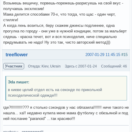
Возьмешь вещичку, порвешь-порежешь-разрисуешь на свой вкус -
получаешь эксклюзив!
Мама делится способами 70-х, что тогда, что щас - один черт,
стиляги!
А когда лень возиться, беру скажем джинсы подлиннее, одна
прогулка по городу - они уже в нужной кондиции, потом за мальберт
сядешь - краска течет, вот и вся психоделия, ниче специально
придумывать не надо! Ну это так, чисто авторский метод)))
Вне форума
treeflower
2007-01-29 11:45:15
#15
Участник
Откуда: Kiev, Ukrain
Здесь с 2007-01-24
Сообщений: 46
Эda пишет:
в киеве целий отдел есть на секонде по прикольной
психоделической одежде!!!
где?!!!!!!!!!!??? я столько сэкондов у нас облазила!!!!!!! ниче такого не
нашла... ха!! недавно купила мене мама футболку с обезьяной и под
ней послание "paranoid" ...так красиво!!!
конфеты....мммммммм!!!