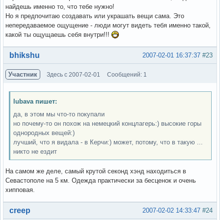
найдешь именно то, что тебе нужно!
Но я предпочитаю создавать или украшать вещи сама. Это
непередаваемое ощущение - люди могут видеть тебя именно такой,
какой ты ощущаешь себя внутри!!!
Вне форума
bhikshu
2007-02-01 16:37:37
#23
Участник
Здесь с 2007-02-01
Сообщений: 1
lubava пишет:
да, в этом мы что-то покупали
но почему-то он похож на немецкий концлагерь:) высокие горы
однородных вещей:)
лучший, что я видала - в Керчи:) может, потому, что в такую ...
никто не ездит
На самом же деле, самый крутой секонд хэнд находиться в
Севастополе на 5 км. Одежда практически за бесценок и очень
хипповая.
Вне форума
creep
2007-02-02 14:33:47
#24