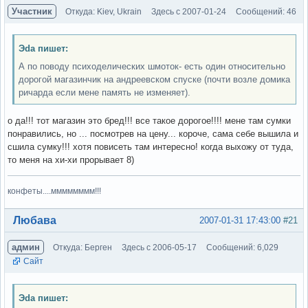
Участник
Откуда: Kiev, Ukrain
Здесь с 2007-01-24
Сообщений: 46
Эda пишет:
А по поводу психоделических шмоток- есть один относительно
дорогой магазинчик на андреевском спуске (почти возле домика
ричарда если мене память не изменяет).
о да!!! тот магазин это бред!!! все такое дорогое!!!! мене там сумки
понравились, но ... посмотрев на цену... короче, сама себе вышила и
сшила сумку!!! хотя повисеть там интересно! когда выхожу от туда,
то меня на хи-хи прорывает 8)
конфеты....мммммммм!!!
Вне форума
Любава
2007-01-31 17:43:00
#21
админ
Откуда: Берген
Здесь с 2006-05-17
Сообщений: 6,029
Сайт
Эda пишет: