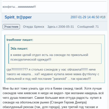
конфеты....мммммммм!!!
Вне форума
Spirit_tr@pper
2007-01-29 14:46:50
#18
Участник
Откуда: Брянск
Здесь с 2006-05-31
Сообщений: 71
treeflower пишет:
Эda пишет:
в киеве целий отдел есть на секонде по прикольной
психоделической одежде!!!
где?!!!!!!!!!!??? я столько сэкондов у нас облазила!!!!!!! ниче
такого не нашла... ха!! недавно купила мене мама футболку с
обезьяной и под ней послание "paranoid" ...так красиво!!!
Мне бы вот тоже узнать где это в Киеве секанд такой. Хотя лучше
секондов чем киевские я нигде не видел- при желании наидешь всё
чего душа пожелает. Самая большая моя оттуда радость- купил в
секанде на оболоньском рынке (Станция Героив Днипра)
обаолденный рюкзак (так, для города), уже третий год таскаю и