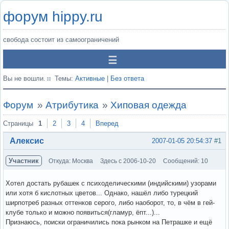
форум hippy.ru
свобода состоит из самоограничений
Вы не вошли.
Темы:
Активные
|
Без ответа
Форум
»
Атрибутика
»
Хиповая одежда
Страницы
1
2
3
4
Вперед
Алексис
2007-01-05 20:54:37
#1
Участник
Откуда: Москва
Здесь с 2006-10-20
Сообщений: 10
Хотел достать рубашек с психоделическими (индийскими) узорами
или хотя б кислотных цветов... Однако, нашёл либо турецкий
ширпотреб разных оттенков серого, либо наоборот, то, в чём в гей-
клубе только и можно появиться(гламур, ёпт...)...
Признаюсь, поиски ограничились пока рынком на Петрашке и ещё