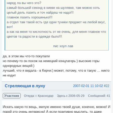
народ ла вы чего это?
самый большой секонд в киеве на шулявке, там можно хоть
целый дель лазить и точ найдеш че надо!!!
главное лазить хорошенько!!!
а отдел там такой есть где одни туники продают на любой вкус,
вот!
а как на меня то кислотность эт не очень, для меня главное что
цветов та радости в одежде было!!!
пис хоуп лав
да, в этом мы что-то покупали
но почему-то он похож на немецкий концлагерь:) высокие горы
однородных вещей:)
лучший, что я видала - в Керчи:) может, потому, что в такую ... никто
не ездит
Вне форума
Стреляющая в луну
2007-02-01 11:10:02
#22
Участник
Откуда: г. Краснодар
Здесь с 2006-05-29
Сообщений: 41
Искать какую-то вещь, милую именно твоей душе, конечно, можно! И
порой это очень интересно! А если позитивно мыслить, то даже