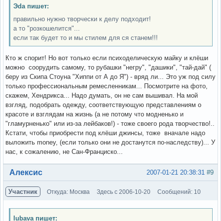
Эda пишет:
правильно нужно творчески к делу подходит!
а то "розкошелится"...
если так будет то и мы стилем для ся станем!!!
Кто ж спорит! Но вот только если психоделическую майку и клёши
можно соорудить самому, то рубашки "негру", "дашики", "тай-дай" (
беру из Скипа Стоуна "Хиппи от А до Я") - вряд ли... Это уж под силу
только профессиональным ремесленникам... Посмотрите на фото,
скажем, Хендрикса... Надо думать, он не сам вышивал. На мой
взгляд, подобрать одежду, соответствующую представлениям о
красоте и взглядам на жизнь (а не потому что модненько и
"гламурненько" или из-за лейбаков!) - тоже своего рода творчество!..
Кстати, чтобы приобрести под клёши джинсы, тоже вначале надо
выложить money, (если только они не достанутся по-наследству)... У
нас, к сожалению, не Сан-Франциско...
Вне форума
Алексис
2007-01-21 20:38:31
#9
Участник
Откуда: Москва
Здесь с 2006-10-20
Сообщений: 10
lubava пишет: