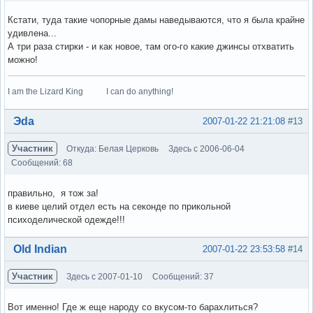
Кстати, туда такие чопорные дамы наведываются, что я была крайне
удивлена...
А три раза стирки - и как новое, там ого-го какие джинсы отхватить
можно!
I am the Lizard King I can do anything!
Вне форума
Эda
2007-01-22 21:21:08
#13
Участник
Откуда: Белая Церковь
Здесь с 2006-06-04
Сообщений: 68
правильно, я тож за!
в киеве целий отдел есть на секонде по прикольной
психоделической одежде!!!
Вне форума
Old Indian
2007-01-22 23:53:58
#14
Участник
Здесь с 2007-01-10
Сообщений: 37
Вот именно! Где ж еще народу со вкусом-то барахлиться?