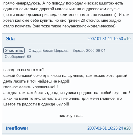
прямо ненарадуюсь. А по поводу психоделических шмоток- есть
один относительно дорогой магазинчик на андреевском спуске
(почти возле домика ричарда если мене память не изменяет). Я там
хотел калюме себе купить, но оно гривен 20 стоило, мне жадно
стало покупать (оно тоже такое перуанско-психоделическое).
Вне форума
Эda
2007-01-31 11:19:50
#19
Участник
Откуда: Белая Церковь
Здесь с 2006-06-04
Сообщений: 68
народ ла вы чего это?
самый большой секонд в киеве на шулявке, там можно хоть целый
дель лазить и точ найдеш че надо!!!
главное лазить хорошенько!!!
а отдел там такой есть где одни туники продают на любой вкус, вот!
а как на меня то кислотность эт не очень, для меня главное что
цветов та радости в одежде было!!!
пис хоуп лав
Вне форума
treeflower
2007-01-31 16:23:24
#20