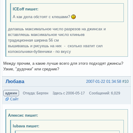
ICEoff пишет:
А как дела обстоят с клешами?
делаешь максимальное число разрезов на джинсах и
вставляешь максимальное число клиньев
традиционная ширина 56 см
вышиваешь и рисуешь на них - сколько хватит сил
колокольчики-бубенчики - по вкусу
Между прочим, а какие лучше всего для этого подходят джинсы?
Узкие, "дудочки" или средние?
Вне форума
Любава
2007-01-22 01:34:58
#10
админ
Откуда: Берген
Здесь с 2006-05-17
Сообщений: 6,029
Сайт
Алексис пишет:
lubava пишет: