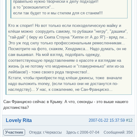
правильно нужно творчески к делу подходит!
а то "розкошелится"...
если так будет то и мы стилем для ся станем!!!
Кто ж спорит! Но вот только если психоделическую майку и
клёши можно соорудить самому, то рубашки "негру", "дашики",
"тай-дай" ( беру из Скипа Стоуна "Хиппи от А до Я") - вряд ли...
Это уж под силу только профессиональным ремесленникам...
Посмотрите на фото, скажем, Хендрикса... Надо думать, он не
сам вышивал. На мой взгляд, подобрать одежду,
соответствующую представлениям о красоте и взглядам на
жизнь (а не потому что модненько и "гламурненько" или из-за
лейбаков!) - тоже своего рода творчество!..
Кстати, чтобы приобрести под клёши джинсы, тоже вначале
надо выложить money, (если только они не достанутся по-
наследству)... У нас, к сожалению, не Сан-Франциско...
Сан Франциско сейчас в Крыму. А что, секонды - это выше нашего
достоинства?
Вне форума
Lovely Rita
2007-01-22 15:37:59
#12
Участник
Откуда: г.Черкассы
Здесь с 2006-07-04
Сообщений: 350