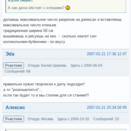
ICEoff пишет:
А как дела обстоят с клешами?
делаешь максимальное число разрезов на джинсах и вставляешь
максимальное число клиньев
традиционная ширина 56 см
вышиваешь и рисуешь на них - сколько хватит сил
колокольчики-бубенчики - по вкусу
Вне форума
Эda
2007-01-21 17:36:12
#7
Участник
Откуда: Белая Церковь
Здесь с 2006-06-04
Сообщений: 68
правильно нужно творчески к делу подходит!
а то "розкошелится"...
если так будет то и мы стилем для ся станем!!!
Вне форума
Алексис
2007-01-21 20:34:58
#8
Участник
Откуда: Москва
Здесь с 2006-10-20
Сообщений: 10