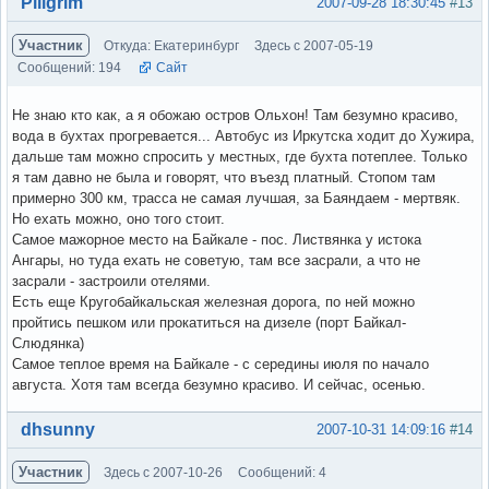
Вне форума
Piligrim
2007-09-28 18:30:45
#13
Участник
Откуда: Екатеринбург
Здесь с 2007-05-19
Сообщений: 194
Сайт
Не знаю кто как, а я обожаю остров Ольхон! Там безумно красиво,
вода в бухтах прогревается... Автобус из Иркутска ходит до Хужира,
дальше там можно спросить у местных, где бухта потеплее. Только
я там давно не была и говорят, что въезд платный. Стопом там
примерно 300 км, трасса не самая лучшая, за Баяндаем - мертвяк.
Но ехать можно, оно того стоит.
Самое мажорное место на Байкале - пос. Листвянка у истока
Ангары, но туда ехать не советую, там все засрали, а что не
засрали - застроили отелями.
Есть еще Кругобайкальская железная дорога, по ней можно
пройтись пешком или прокатиться на дизеле (порт Байкал-
Слюдянка)
Самое теплое время на Байкале - с середины июля по начало
августа. Хотя там всегда безумно красиво. И сейчас, осенью.
Вне форума
dhsunny
2007-10-31 14:09:16
#14
Участник
Здесь с 2007-10-26
Сообщений: 4