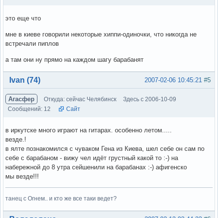
это еще что
мне в киеве говорили некоторые хиппи-одиночки, что никогда не
встречали пиплов
а там они ну прямо на каждом шагу барабанят
Вне форума
Ivan (74)
2007-02-06 10:45:21
#5
Агасфер
Откуда: сейчас Челябинск
Здесь с 2006-10-09
Сообщений: 12
Сайт
в иркутске много играют на гитарах. особенно летом.....
везде.!
в ялте познакомился с чуваком Гена из Киева, шел себе он сам по
себе с барабаном - вижу чел идёт грустный какой то :-) на
набережной до 8 утра сейшенили на барабанах :-) афигенско
мы везде!!!
танец с Огнем.. и кто же все таки ведет?