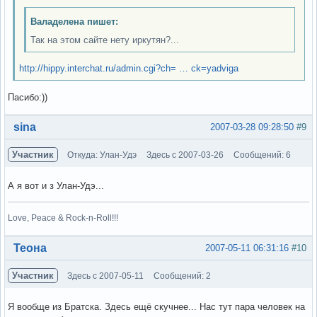
Валаделена пишет:
Так на этом сайте нету иркутян?...
http://hippy.interchat.ru/admin.cgi?ch= … ck=yadviga
Пасибо:))
Вне форума
sina
2007-03-28 09:28:50
#9
Участник
Откуда: Улан-Удэ
Здесь с 2007-03-26
Сообщений: 6
А я вот и з Улан-Удэ...
Love, Peace & Rock-n-Roll!!!
Вне форума
Теона
2007-05-11 06:31:16
#10
Участник
Здесь с 2007-05-11
Сообщений: 2
Я вообще из Братска. Здесь ещё скучнее... Нас тут пара человек на