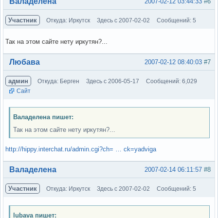
Вне форума
Валаделена
2007-02-12 03:44:33
#6
Участник
Откуда: Иркутск
Здесь с 2007-02-02
Сообщений: 5
Так на этом сайте нету иркутян?...
Вне форума
Любава
2007-02-12 08:40:03
#7
админ
Откуда: Берген
Здесь с 2006-05-17
Сообщений: 6,029
Сайт
Валаделена пишет:
Так на этом сайте нету иркутян?...
http://hippy.interchat.ru/admin.cgi?ch= … ck=yadviga
Вне форума
Валаделена
2007-02-14 06:11:57
#8
Участник
Откуда: Иркутск
Здесь с 2007-02-02
Сообщений: 5
lubava пишет: