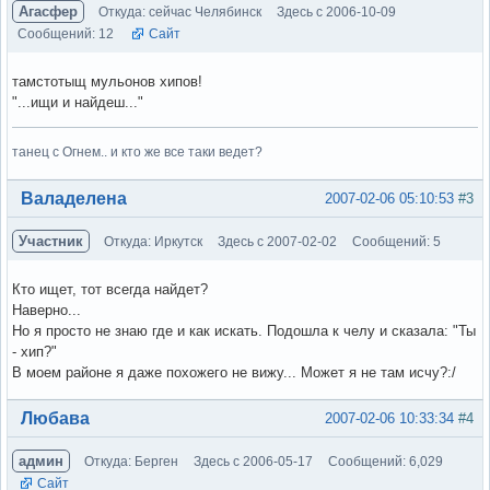
Агасфер
Откуда: сейчас Челябинск
Здесь с 2006-10-09
Сообщений: 12
Сайт
тамстотыщ мульонов хипов!
"...ищи и найдеш..."
танец с Огнем.. и кто же все таки ведет?
Вне форума
Валаделена
2007-02-06 05:10:53
#3
Участник
Откуда: Иркутск
Здесь с 2007-02-02
Сообщений: 5
Кто ищет, тот всегда найдет?
Наверно...
Но я просто не знаю где и как искать. Подошла к челу и сказала: "Ты
- хип?"
В моем районе я даже похожего не вижу... Может я не там исчу?:/
Вне форума
Любава
2007-02-06 10:33:34
#4
админ
Откуда: Берген
Здесь с 2006-05-17
Сообщений: 6,029
Сайт