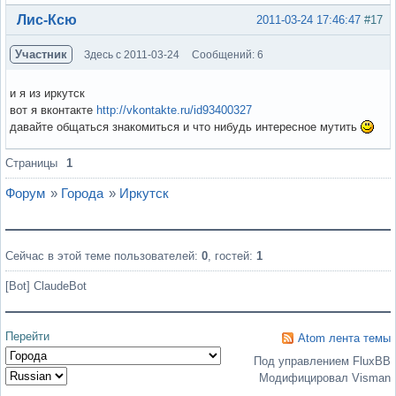
Вне форума
Лис-Ксю
2011-03-24 17:46:47
#17
Участник
Здесь с 2011-03-24
Сообщений: 6
и я из иркутск
вот я вконтакте
http://vkontakte.ru/id93400327
давайте общаться знакомиться и что нибудь интересное мутить
Вне форума
Страницы
1
Форум
»
Города
»
Иркутск
Сейчас в этой теме пользователей:
0
, гостей:
1
[Bot] ClaudeBot
Перейти
Atom лента темы
Под управлением FluxBB
Модифицировал Visman