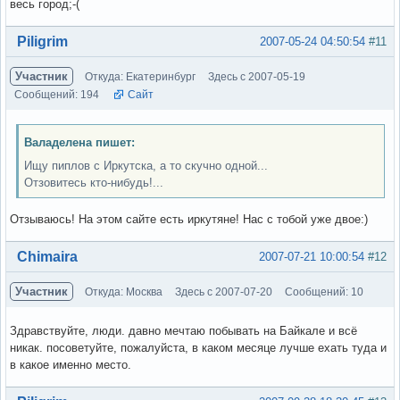
весь город;-(
Вне форума
Piligrim
2007-05-24 04:50:54
#11
Участник
Откуда: Екатеринбург
Здесь с 2007-05-19
Сообщений: 194
Сайт
Валаделена пишет:
Ищу пиплов с Иркутска, а то скучно одной...
Отзовитесь кто-нибудь!...
Отзываюсь! На этом сайте есть иркутяне! Нас с тобой уже двое:)
Вне форума
Chimaira
2007-07-21 10:00:54
#12
Участник
Откуда: Москва
Здесь с 2007-07-20
Сообщений: 10
Здравствуйте, люди. давно мечтаю побывать на Байкале и всё
никак. посоветуйте, пожалуйста, в каком месяце лучше ехать туда и
в какое именно место.