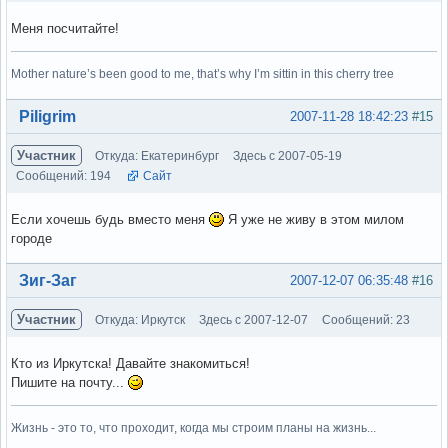
Меня посчитайте!
Mother nature’s been good to me, that’s why I’m sittin in this cherry tree
Вне форума
Piligrim
2007-11-28 18:42:23
#15
Участник
Откуда: Екатеринбург
Здесь с 2007-05-19
Сообщений: 194
Сайт
Если хочешь будь вместо меня
Я уже не живу в этом милом
городе
Вне форума
Зиг-Заг
2007-12-07 06:35:48
#16
Участник
Откуда: Иркутск
Здесь с 2007-12-07
Сообщений: 23
Кто из Иркутска! Давайте знакомиться!
Пишите на почту...
Жизнь - это то, что проходит, когда мы строим планы на жизнь...