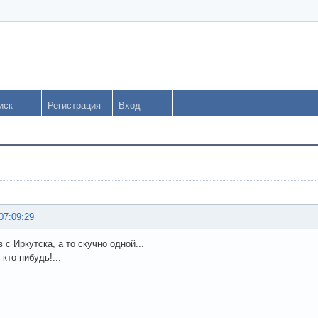
иск
Регистрация
Вход
07:09:29
с Иркутска, а то скучно одной...
кто-нибудь!...