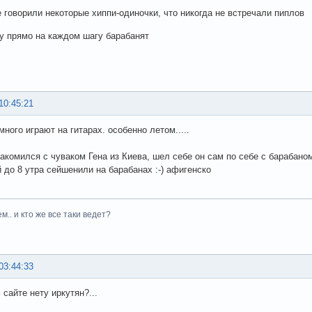
е говорили некоторые хиппи-одиночки, что никогда не встречали пиплов
ну прямо на каждом шагу барабанят
10:45:21
много играют на гитарах. особенно летом.....
акомился с чуваком Гена из Киева, шел себе он сам по себе с барабаном 
 до 8 утра сейшенили на барабанах :-) афигенско
м.. и кто же все таки ведет?
03:44:33
 сайте нету иркутян?...