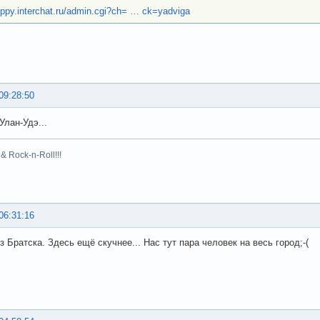
hippy.interchat.ru/admin.cgi?ch= … ck=yadviga
09:28:50
 Улан-Удэ...
& Rock-n-Roll!!!
06:31:16
 Братска. Здесь ещё скучнее... Нас тут пара человек на весь город;-(