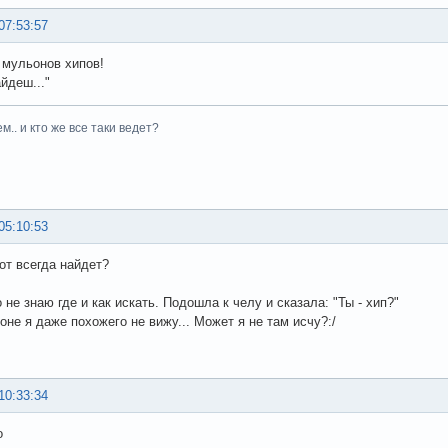
07:53:57
мульонов хипов!
айдеш..."
м.. и кто же все таки ведет?
05:10:53
тот всегда найдет?
 не знаю где и как искать. Подошла к челу и сказала: "Ты - хип?"
оне я даже похожего не вижу... Может я не там исчу?:/
10:33:34
о