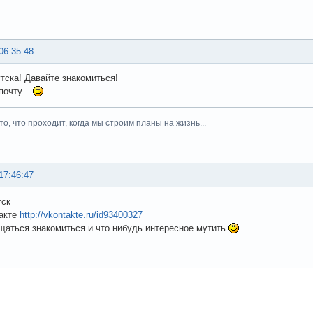
06:35:48
утска! Давайте знакомиться!
почту...
то, что проходит, когда мы строим планы на жизнь...
17:46:47
тск
такте
http://vkontakte.ru/id93400327
щаться знакомиться и что нибудь интересное мутить