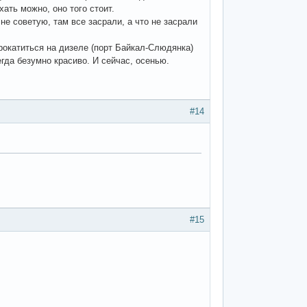
ать можно, оно того стоит.
не советую, там все засрали, а что не засрали
рокатиться на дизеле (порт Байкал-Слюдянка)
гда безумно красиво. И сейчас, осенью.
#14
#15