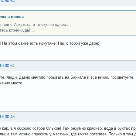
04:50:54
лена пишет:
плов с Иркутска, а то скучно одной...
есь кто-нибудь!...
 На этом сайте есть иркутяне! Нас с тобой уже двое:)
10:00:54
те, люди. давно мечтаю побывать на Байкале и всё никак. посоветуйте,
именно место.
18:30:45
о как, а я обожаю остров Ольхон! Там безумно красиво, вода в бухтах пр
льше там можно спросить у местных, где бухта потеплее. Только я там д