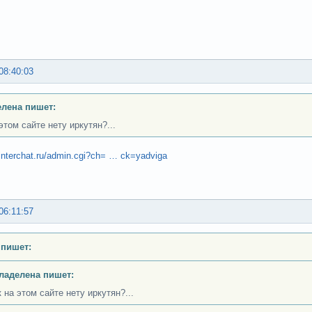
08:40:03
лена пишет:
этом сайте нету иркутян?...
y.interchat.ru/admin.cgi?ch= … ck=yadviga
06:11:57
 пишет:
ладелена пишет:
к на этом сайте нету иркутян?...