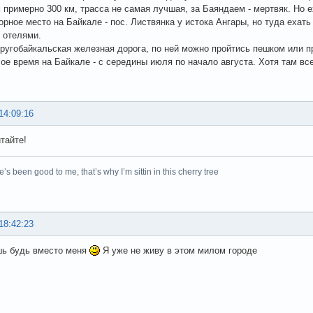
 примерно 300 км, трасса не самая лучшая, за Баяндаем - мертвяк. Но ех
рное место на Байкале - пос. Листвянка у истока Ангары, но туда ехать 
и отелями.
ругобайкальская железная дорога, по ней можно пройтись пешком или п
ое время на Байкале - с середины июля по начало августа. Хотя там все
14:09:16
тайте!
’s been good to me, that’s why I’m sittin in this cherry tree
18:42:23
шь будь вместо меня
Я уже не живу в этом милом городе