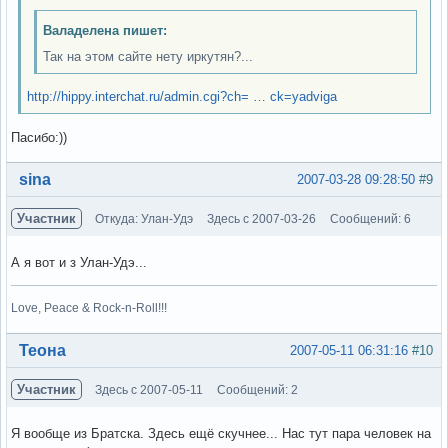
Валаделена пишет:
Так на этом сайте нету иркутян?...
http://hippy.interchat.ru/admin.cgi?ch= … ck=yadviga
Пасибо:))
Вне форума
sina
2007-03-28 09:28:50
#9
Участник
Откуда: Улан-Удэ
Здесь с 2007-03-26
Сообщений: 6
А я вот и з Улан-Удэ...
Love, Peace & Rock-n-Roll!!!
Вне форума
Теона
2007-05-11 06:31:16
#10
Участник
Здесь с 2007-05-11
Сообщений: 2
Я вообще из Братска. Здесь ещё скучнее... Нас тут пара человек на