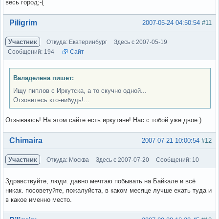
весь город;-(
Вне форума
Piligrim
2007-05-24 04:50:54
#11
Участник
Откуда: Екатеринбург
Здесь с 2007-05-19
Сообщений: 194
Сайт
Валаделена пишет:
Ищу пиплов с Иркутска, а то скучно одной...
Отзовитесь кто-нибудь!...
Отзываюсь! На этом сайте есть иркутяне! Нас с тобой уже двое:)
Вне форума
Chimaira
2007-07-21 10:00:54
#12
Участник
Откуда: Москва
Здесь с 2007-07-20
Сообщений: 10
Здравствуйте, люди. давно мечтаю побывать на Байкале и всё
никак. посоветуйте, пожалуйста, в каком месяце лучше ехать туда и
в какое именно место.