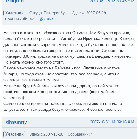
Вне форума
Piligrim
2007-09-28 18:30:45
#13
Участник
Откуда: Екатеринбург
Здесь с 2007-05-19
Сообщений: 194
Сайт
Не знаю кто как, а я обожаю остров Ольхон! Там безумно красиво,
вода в бухтах прогревается... Автобус из Иркутска ходит до Хужира,
дальше там можно спросить у местных, где бухта потеплее. Только
я там давно не была и говорят, что въезд платный. Стопом там
примерно 300 км, трасса не самая лучшая, за Баяндаем - мертвяк.
Но ехать можно, оно того стоит.
Самое мажорное место на Байкале - пос. Листвянка у истока
Ангары, но туда ехать не советую, там все засрали, а что не
засрали - застроили отелями.
Есть еще Кругобайкальская железная дорога, по ней можно
пройтись пешком или прокатиться на дизеле (порт Байкал-
Слюдянка)
Самое теплое время на Байкале - с середины июля по начало
августа. Хотя там всегда безумно красиво. И сейчас, осенью.
Вне форума
dhsunny
2007-10-31 14:09:16
#14
Участник
Здесь с 2007-10-26
Сообщений: 4