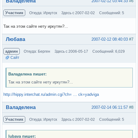
Вне форума
Валаделена
2007-02-12 03:44:33
#6
Участник
Откуда: Иркутск
Здесь с 2007-02-02
Сообщений: 5
Так на этом сайте нету иркутян?...
Вне форума
Любава
2007-02-12 08:40:03
#7
админ
Откуда: Берген
Здесь с 2006-05-17
Сообщений: 6,029
Сайт
Валаделена пишет:
Так на этом сайте нету иркутян?...
http://hippy.interchat.ru/admin.cgi?ch= … ck=yadviga
Вне форума
Валаделена
2007-02-14 06:11:57
#8
Участник
Откуда: Иркутск
Здесь с 2007-02-02
Сообщений: 5
lubava пишет: