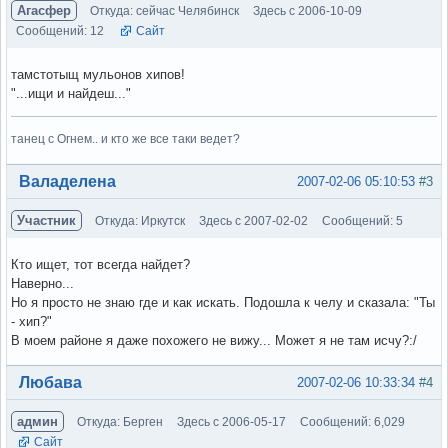
Агасфер
Откуда: сейчас Челябинск
Здесь с 2006-10-09
Сообщений: 12
Сайт
тамстотыщ мульонов хипов!
"...ищи и найдеш..."
танец с Огнем.. и кто же все таки ведет?
Вне форума
Валаделена
2007-02-06 05:10:53
#3
Участник
Откуда: Иркутск
Здесь с 2007-02-02
Сообщений: 5
Кто ищет, тот всегда найдет?
Наверно...
Но я просто не знаю где и как искать. Подошла к челу и сказала: "Ты
- хип?"
В моем районе я даже похожего не вижу... Может я не там исчу?:/
Вне форума
Любава
2007-02-06 10:33:34
#4
админ
Откуда: Берген
Здесь с 2006-05-17
Сообщений: 6,029
Сайт