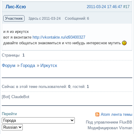
Вне форума
Лис-Ксю
2011-03-24 17:46:47
#17
Участник
Здесь с 2011-03-24
Сообщений: 6
и я из иркутск
вот я вконтакте
http://vkontakte.ru/id93400327
давайте общаться знакомиться и что нибудь интересное мутить
Вне форума
Страницы
1
Форум
»
Города
»
Иркутск
Сейчас в этой теме пользователей:
0
, гостей:
1
[Bot] ClaudeBot
Перейти
Atom лента темы
Под управлением FluxBB
Модифицировал Visman