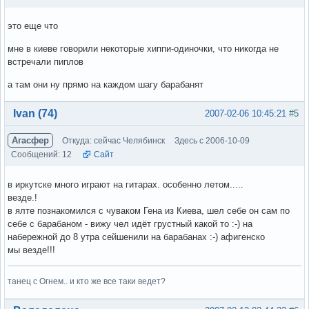
это еще что
мне в киеве говорили некоторые хиппи-одиночки, что никогда не
встречали пиплов
а там они ну прямо на каждом шагу барабанят
Вне форума
Ivan (74)
2007-02-06 10:45:21
#5
Агасфер
Откуда: сейчас Челябинск
Здесь с 2006-10-09
Сообщений: 12
Сайт
в иркутске много играют на гитарах. особенно летом.....
везде.!
в ялте познакомился с чуваком Гена из Киева, шел себе он сам по
себе с барабаном - вижу чел идёт грустный какой то :-) на
набережной до 8 утра сейшенили на барабанах :-) афигенско
мы везде!!!
танец с Огнем.. и кто же все таки ведет?