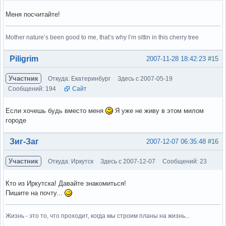
Меня посчитайте!
Mother nature’s been good to me, that’s why I’m sittin in this cherry tree
Вне форума
Piligrim
2007-11-28 18:42:23
#15
Участник
Откуда: Екатеринбург
Здесь с 2007-05-19
Сообщений: 194
Сайт
Если хочешь будь вместо меня
Я уже не живу в этом милом
городе
Вне форума
Зиг-Заг
2007-12-07 06:35:48
#16
Участник
Откуда: Иркутск
Здесь с 2007-12-07
Сообщений: 23
Кто из Иркутска! Давайте знакомиться!
Пишите на почту...
Жизнь - это то, что проходит, когда мы строим планы на жизнь...