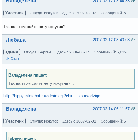
Вне форума
Валаделена
2007-02-12 03:44:33
#6
Участник
Откуда: Иркутск
Здесь с 2007-02-02
Сообщений: 5
Так на этом сайте нету иркутян?...
Вне форума
Любава
2007-02-12 08:40:03
#7
админ
Откуда: Берген
Здесь с 2006-05-17
Сообщений: 6,029
Сайт
Валаделена пишет:
Так на этом сайте нету иркутян?...
http://hippy.interchat.ru/admin.cgi?ch= … ck=yadviga
Вне форума
Валаделена
2007-02-14 06:11:57
#8
Участник
Откуда: Иркутск
Здесь с 2007-02-02
Сообщений: 5
lubava пишет: