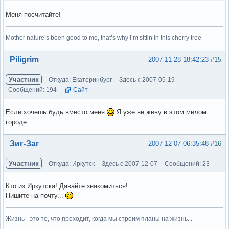
Меня посчитайте!
Mother nature’s been good to me, that’s why I’m sittin in this cherry tree
Вне форума
Piligrim
2007-11-28 18:42:23
#15
Участник
Откуда: Екатеринбург
Здесь с 2007-05-19
Сообщений: 194
Сайт
Если хочешь будь вместо меня
Я уже не живу в этом милом
городе
Вне форума
Зиг-Заг
2007-12-07 06:35:48
#16
Участник
Откуда: Иркутск
Здесь с 2007-12-07
Сообщений: 23
Кто из Иркутска! Давайте знакомиться!
Пишите на почту...
Жизнь - это то, что проходит, когда мы строим планы на жизнь...