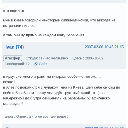
это еще что
мне в киеве говорили некоторые хиппи-одиночки, что никогда не
встречали пиплов
а там они ну прямо на каждом шагу барабанят
Вне форума
Ivan (74)
2007-02-06 10:45:21
#5
Агасфер
Откуда: сейчас Челябинск
Здесь с 2006-10-09
Сообщений: 12
Сайт
в иркутске много играют на гитарах. особенно летом.....
везде.!
в ялте познакомился с чуваком Гена из Киева, шел себе он сам по
себе с барабаном - вижу чел идёт грустный какой то :-) на
набережной до 8 утра сейшенили на барабанах :-) афигенско
мы везде!!!
танец с Огнем.. и кто же все таки ведет?