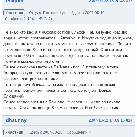
Вне форума
Piligrim
2007-09-28 18:30:45
#13
Участник
Откуда: Екатеринбург
Здесь с 2007-05-19
Сообщений: 194
Сайт
Не знаю кто как, а я обожаю остров Ольхон! Там безумно красиво,
вода в бухтах прогревается... Автобус из Иркутска ходит до Хужира,
дальше там можно спросить у местных, где бухта потеплее. Только
я там давно не была и говорят, что въезд платный. Стопом там
примерно 300 км, трасса не самая лучшая, за Баяндаем - мертвяк.
Но ехать можно, оно того стоит.
Самое мажорное место на Байкале - пос. Листвянка у истока
Ангары, но туда ехать не советую, там все засрали, а что не
засрали - застроили отелями.
Есть еще Кругобайкальская железная дорога, по ней можно
пройтись пешком или прокатиться на дизеле (порт Байкал-
Слюдянка)
Самое теплое время на Байкале - с середины июля по начало
августа. Хотя там всегда безумно красиво. И сейчас, осенью.
Вне форума
dhsunny
2007-10-31 14:09:16
#14
Участник
Здесь с 2007-10-26
Сообщений: 4