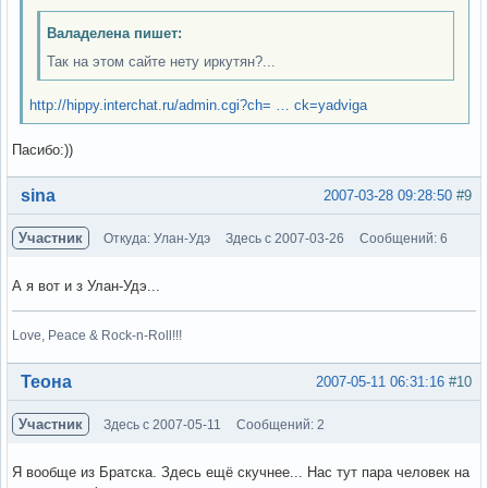
Валаделена пишет:
Так на этом сайте нету иркутян?...
http://hippy.interchat.ru/admin.cgi?ch= … ck=yadviga
Пасибо:))
Вне форума
sina
2007-03-28 09:28:50
#9
Участник
Откуда: Улан-Удэ
Здесь с 2007-03-26
Сообщений: 6
А я вот и з Улан-Удэ...
Love, Peace & Rock-n-Roll!!!
Вне форума
Теона
2007-05-11 06:31:16
#10
Участник
Здесь с 2007-05-11
Сообщений: 2
Я вообще из Братска. Здесь ещё скучнее... Нас тут пара человек на