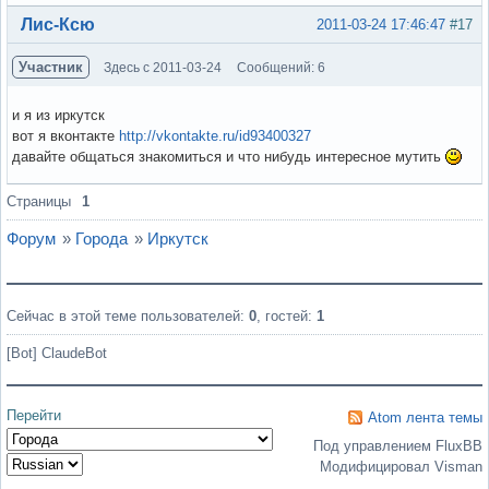
Вне форума
Лис-Ксю
2011-03-24 17:46:47
#17
Участник
Здесь с 2011-03-24
Сообщений: 6
и я из иркутск
вот я вконтакте
http://vkontakte.ru/id93400327
давайте общаться знакомиться и что нибудь интересное мутить
Вне форума
Страницы
1
Форум
»
Города
»
Иркутск
Сейчас в этой теме пользователей:
0
, гостей:
1
[Bot] ClaudeBot
Перейти
Atom лента темы
Под управлением FluxBB
Модифицировал Visman