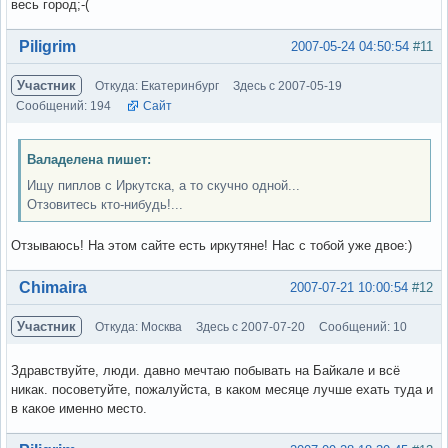
весь город;-(
Вне форума
Piligrim
2007-05-24 04:50:54
#11
Участник
Откуда: Екатеринбург
Здесь с 2007-05-19
Сообщений: 194
Сайт
Валаделена пишет:
Ищу пиплов с Иркутска, а то скучно одной...
Отзовитесь кто-нибудь!...
Отзываюсь! На этом сайте есть иркутяне! Нас с тобой уже двое:)
Вне форума
Chimaira
2007-07-21 10:00:54
#12
Участник
Откуда: Москва
Здесь с 2007-07-20
Сообщений: 10
Здравствуйте, люди. давно мечтаю побывать на Байкале и всё
никак. посоветуйте, пожалуйста, в каком месяце лучше ехать туда и
в какое именно место.