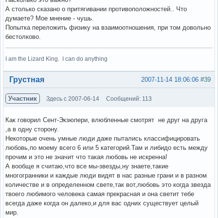
А столько сказано о притягивании противоположностей.. Что
думаете? Мое мнение - чушь.
Попытка переложить физику на взаимоотношения, при том довольно
бестолково.
I am the Lizard King. I can do anything
Вне форума
Грустная
2007-11-14 18:06:06
#39
Участник
Здесь с 2007-06-14
Сообщений: 113
Как говорил Сент-Экзюпери, влюбленные смотрят не друг на друга
,а в одну сторону.
Некоторые очень умные люди даже пытались классифицировать
любовь,по моему всего 6 или 5 категорий.Там и либидо есть между
прочим и это не значит что такая любовь не искренна!
А вообще я считаю,что все мы-звезды,ну знаете,такие
многогранники и каждые люди видят в нас разные грани и в разном
количестве и в определенном свете,так вот,любовь это когда звезда
твоего любимого человека самая прекрасная и она светит тебе
всегда даже когда он далеко,и для вас одних существует целый
мир.