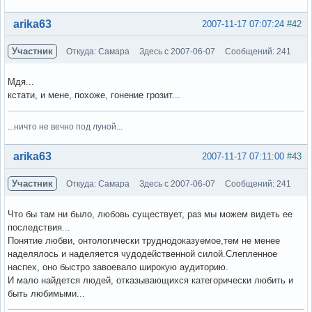
Вне форума
arika63
2007-11-17 07:07:24
#42
Участник
Откуда: Самара
Здесь с 2007-06-07
Сообщений: 241
Мдя...
кстати, и мене, похоже, гонение грозит...
...ничто не вечно под луной...
Вне форума
arika63
2007-11-17 07:11:00
#43
Участник
Откуда: Самара
Здесь с 2007-06-07
Сообщений: 241
Что бы там ни было, любовь существует, раз мы можем видеть ее
последствия...
Понятие любви, онтологически труднодоказуемое,тем не менее
наделялось и наделяется чудодейственной силой.Слепленное
наспех, оно быстро завоевало широкую аудиторию.
И мало найдется людей, отказывающихся категорически любить и
быть любимыми...