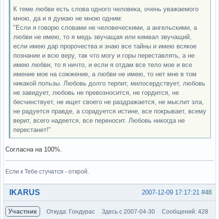
К теме любви есть слова одного человека, очень уважаемого
мною, да и я думаю не мною одним:
"Если я говорю словами не человеческими, а ангельскими, а
любви не имею, то я медь звучащая или кимвал звучащий,
если имею дар пророчества и знаю все тайны и имею всякое
познание и всю веру, так что могу и горы переставлять, а не
имею любви, то я ничто, и если я отдам все тело мое и все
имение мое на сожжение, а любви не имею, то нет мне в том
никакой пользы. Любовь долго терпит, милосердствует, любовь
не завидует, любовь не превозносится, не гордится, не
бесчинствует, не ищет своего не раздражается, не мыслит зла,
не радуется правде, а сорадуется истине, все покрывает, всему
верит, всего надеется, все переносит. Любовь никогда не
перестанет!"
Согласна на 100%.
Если к Тебе стучатся - открой.
Вне форума
IKARUS
2007-12-09 17:17:21
#48
Участник
Откуда: Гондурас
Здесь с 2007-04-30
Сообщений: 428