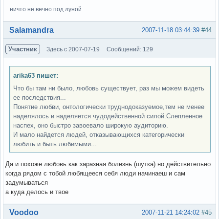
...ничто не вечно под луной...
Вне форума
Salamandra
2007-11-18 03:44:39
#44
Участник
Здесь с 2007-07-19
Сообщений: 129
arika63 пишет:
Что бы там ни было, любовь существует, раз мы можем видеть
ее последствия...
Понятие любви, онтологически труднодоказуемое,тем не менее
наделялось и наделяется чудодейственной силой.Слепленное
наспех, оно быстро завоевало широкую аудиторию.
И мало найдется людей, отказывающихся категорически
любить и быть любимыми...
Да и похоже любовь как заразная болезнь (шутка) но действительно
когда рядом с тобой любящееся себя люди начинаеш и сам
задумываться
а куда делось и твое
Вне форума
Voodoo
2007-11-21 14:24:02
#45