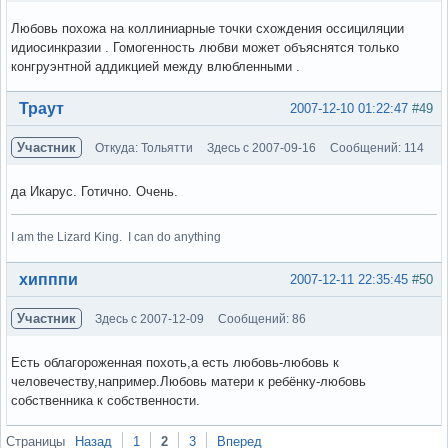
Любовь похожа на коллиниарные точки схождения оссициляции
идиосинкразии . Гомогенность любви может объяснятся только
конгруэнтной аддикцией между влюбленными .
Вне форума
Траут
2007-12-10 01:22:47
#49
Участник
Откуда: Тольятти
Здесь с 2007-09-16
Сообщений: 114
да Икарус. Готично. Очень.
I am the Lizard King. I can do anything
Вне форума
хипппи
2007-12-11 22:35:45
#50
Участник
Здесь с 2007-12-09
Сообщений: 86
Есть облагороженная похоть,а есть любовь-любовь к
человечеству,например.Любовь матери к ребёнку-любовь
собственника к собственности.
Вне форума
Страницы
Назад
1
2
3
Вперед