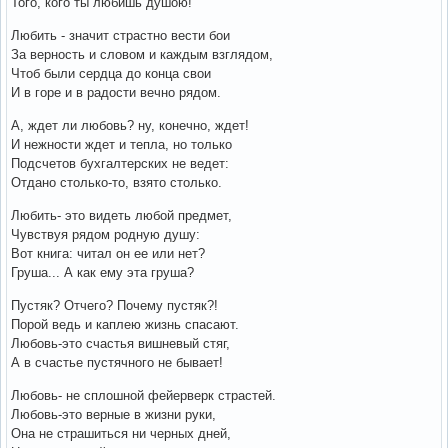
Того, кого ты любишь душою!
Любить - значит страстно вести бои
За верность и словом и каждым взглядом,
Чтоб были сердца до конца свои
И в горе и в радости вечно рядом.
А, ждет ли любовь? ну, конечно, ждет!
И нежности ждет и тепла, но только
Подсчетов бухгалтерских не ведет:
Отдано столько-то, взято столько.
Любить- это видеть любой предмет,
Чувствуя рядом родную душу:
Вот книга: читал он ее или нет?
Груша... А как ему эта груша?
Пустяк? Отчего? Почему пустяк?!
Порой ведь и каплею жизнь спасают.
Любовь-это счастья вишневый стяг,
А в счастье пустячного не бывает!
Любовь- не сплошной фейерверк страстей.
Любовь-это верные в жизни руки,
Она не страшиться ни черных дней,