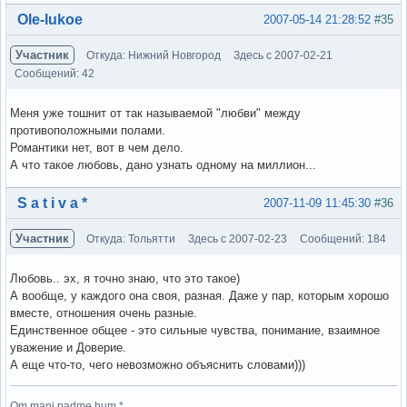
Вне форума
Ole-lukoe
2007-05-14 21:28:52
#35
Участник
Откуда: Нижний Новгород
Здесь с 2007-02-21
Сообщений: 42
Меня уже тошнит от так называемой "любви" между
противоположными полами.
Романтики нет, вот в чем дело.
А что такое любовь, дано узнать одному на миллион...
Вне форума
S a t i v a *
2007-11-09 11:45:30
#36
Участник
Откуда: Тольятти
Здесь с 2007-02-23
Сообщений: 184
Любовь.. эх, я точно знаю, что это такое)
А вообще, у каждого она своя, разная. Даже у пар, которым хорошо
вместе, отношения очень разные.
Единственное общее - это сильные чувства, понимание, взаимное
уважение и Доверие.
А еще что-то, чего невозможно объяснить словами)))
Om mani padme hum *