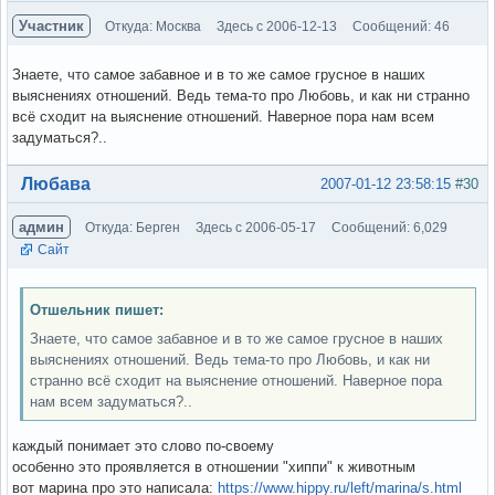
Участник
Откуда: Москва
Здесь с 2006-12-13
Сообщений: 46
Знаете, что самое забавное и в то же самое грусное в наших
выяснениях отношений. Ведь тема-то про Любовь, и как ни странно
всё сходит на выяснение отношений. Наверное пора нам всем
задуматься?..
Вне форума
Любава
2007-01-12 23:58:15
#30
админ
Откуда: Берген
Здесь с 2006-05-17
Сообщений: 6,029
Сайт
Отшельник пишет:
Знаете, что самое забавное и в то же самое грусное в наших
выяснениях отношений. Ведь тема-то про Любовь, и как ни
странно всё сходит на выяснение отношений. Наверное пора
нам всем задуматься?..
каждый понимает это слово по-своему
особенно это проявляется в отношении "хиппи" к животным
вот марина про это написала:
https://www.hippy.ru/left/marina/s.html