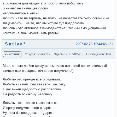
в основном для людей это просто тема поболтать
и ничего не значащее слово
неприменимое в жизни
любить - это не терпеть, не лгать, не переставать быть собой и не
лицемерить... не то, что вы хотите тут предложить
любовь - это активное взаимодействие:) тесный эмоциональный
контакт - а знак может быть разный
Вне форума
S a t i v a *
2007-02-25 15:44:48
#31
Участник
Откуда: Тольятти
Здесь с 2007-02-23
Сообщений: 184
Мне по теме любви сразу вспомнился вот такой восхитительный
стишок (как же здесь точно все подмечено!):
Любить- это прежде всего отдавать.
Любить - значит чувства свои, как реку,
С весенней щедростью расплескать
На радость близкому человеку.
Любить - это только глаза открыть
И сразу подумать еще с зарёю:
Ну, чем бы порадовать, одарить