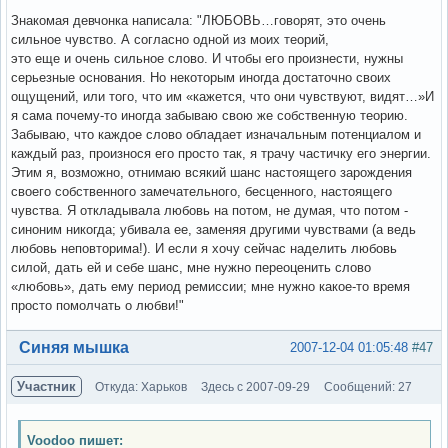
Знакомая девчонка написала: "ЛЮБОВЬ…говорят, это очень
сильное чувство. А согласно одной из моих теорий,
это еще и очень сильное слово. И чтобы его произнести, нужны
серьезные основания. Но некоторым иногда достаточно своих
ощущений, или того, что им «кажется, что они чувствуют, видят…»И
я сама почему-то иногда забываю свою же собственную теорию.
Забываю, что каждое слово обладает изначальным потенциалом и
каждый раз, произнося его просто так, я трачу частичку его энергии.
Этим я, возможно, отнимаю всякий шанс настоящего зарождения
своего собственного замечательного, бесценного, настоящего
чувства. Я откладывала любовь на потом, не думая, что потом -
синоним никогда; убивала ее, заменяя другими чувствами (а ведь
любовь неповторима!). И если я хочу сейчас наделить любовь
силой, дать ей и себе шанс, мне нужно переоценить слово
«любовь», дать ему период ремиссии; мне нужно какое-то время
просто помолчать о любви!"
Вне форума
Синяя мышка
2007-12-04 01:05:48
#47
Участник
Откуда: Харьков
Здесь с 2007-09-29
Сообщений: 27
Voodoo пишет: