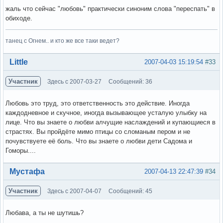
жаль что сейчас "любовь" практически синоним слова "переспать" в
обиходе.
танец с Огнем.. и кто же все таки ведет?
Вне форума
Little
2007-04-03 15:19:54
#33
Участник
Здесь с 2007-03-27
Сообщений: 36
Любовь это труд, это ответственность это действие. Иногда
каждодневное и скучное, иногда вызывающее усталую улыбку на
лице. Что вы знаете о любви алчущие наслаждений и купающиеся в
страстях. Вы пройдёте мимо птицы со сломаным пером и не
почувствуете её боль. Что вы знаете о любви дети Садома и
Гоморы....
Вне форума
Мустафа
2007-04-13 22:47:39
#34
Участник
Здесь с 2007-04-07
Сообщений: 45
Любава, а ты не шутишь?