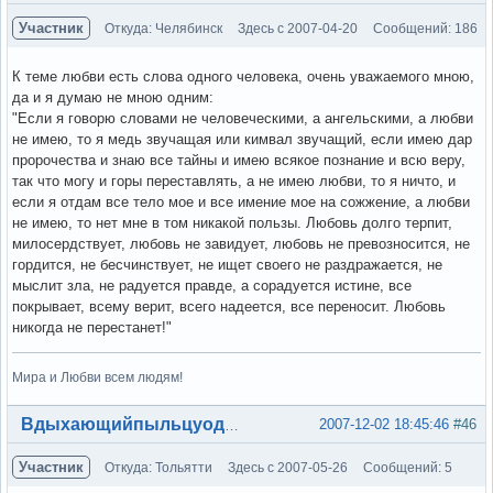
Участник
Откуда: Челябинск
Здесь с 2007-04-20
Сообщений: 186
К теме любви есть слова одного человека, очень уважаемого мною,
да и я думаю не мною одним:
"Если я говорю словами не человеческими, а ангельскими, а любви
не имею, то я медь звучащая или кимвал звучащий, если имею дар
пророчества и знаю все тайны и имею всякое познание и всю веру,
так что могу и горы переставлять, а не имею любви, то я ничто, и
если я отдам все тело мое и все имение мое на сожжение, а любви
не имею, то нет мне в том никакой пользы. Любовь долго терпит,
милосердствует, любовь не завидует, любовь не превозносится, не
гордится, не бесчинствует, не ищет своего не раздражается, не
мыслит зла, не радуется правде, а сорадуется истине, все
покрывает, всему верит, всего надеется, все переносит. Любовь
никогда не перестанет!"
Мира и Любви всем людям!
Вне форума
2007-12-02 18:45:46
#46
Вдыхающийпыльцуодуванов
Участник
Откуда: Тольятти
Здесь с 2007-05-26
Сообщений: 5