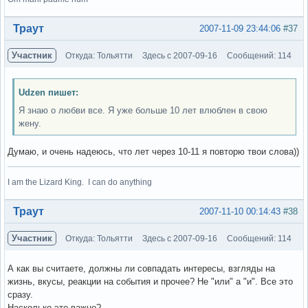
Вне форума
Траут
2007-11-09 23:44:06
#37
Участник
Откуда: Тольятти
Здесь с 2007-09-16
Сообщений: 114
Udzen пишет:
Я знаю о любви все. Я уже больше 10 лет влюблен в свою
жену.
Думаю, и очень надеюсь, что лет через 10-11 я повторю твои слова))
I am the Lizard King. I can do anything
Вне форума
Траут
2007-11-10 00:14:43
#38
Участник
Откуда: Тольятти
Здесь с 2007-09-16
Сообщений: 114
А как вы считаете, должны ли совпадать интересы, взгляды на
жизнь, вкусы, реакции на события и прочее? Не "или" а "и". Все это
сразу.
Насколько это важно?