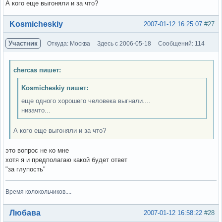
А кого еще выгоняли и за что?
Вне форума
Kosmicheskiy
2007-01-12 16:25:07
#27
Участник
Откуда: Москва
Здесь с 2006-05-18
Сообщений: 114
chercas пишет:
Kosmicheskiy пишет:
еще одного хорошего человека выгнали....
низачто...
А кого еще выгоняли и за что?
это вопрос не ко мне
хотя я и предполагаю какой будет ответ
"за глупость"
Время колокольчиков....
Вне форума
Любава
2007-01-12 16:58:22
#28