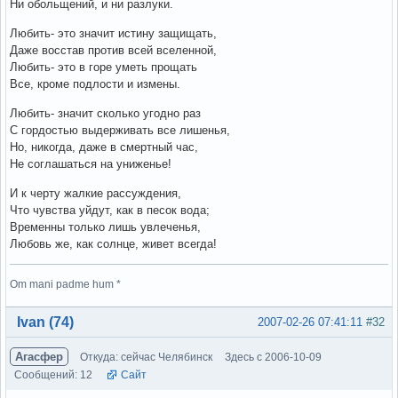
Ни обольщений, и ни разлуки.
Любить- это значит истину защищать,
Даже восстав против всей вселенной,
Любить- это в горе уметь прощать
Все, кроме подлости и измены.
Любить- значит сколько угодно раз
С гордостью выдерживать все лишенья,
Но, никогда, даже в смертный час,
Не соглашаться на униженье!
И к черту жалкие рассуждения,
Что чувства уйдут, как в песок вода;
Временны только лишь увлеченья,
Любовь же, как солнце, живет всегда!
Om mani padme hum *
Вне форума
Ivan (74)
2007-02-26 07:41:11
#32
Агасфер
Откуда: сейчас Челябинск
Здесь с 2006-10-09
Сообщений: 12
Сайт