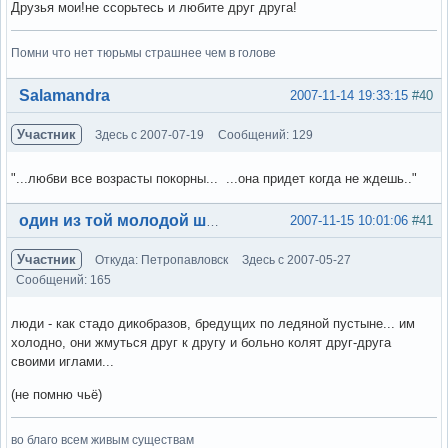
Друзья мои!не ссорьтесь и любите друг друга!
Помни что нет тюрьмы страшнее чем в голове
Вне форума
Salamandra
2007-11-14 19:33:15
#40
Участник
Здесь с 2007-07-19
Сообщений: 129
"...любви все возрасты покорны... ...она придет когда не ждешь.."
Вне форума
2007-11-15 10:01:06
#41
один из той молодой шпаны
Участник
Откуда: Петропавловск
Здесь с 2007-05-27
Сообщений: 165
люди - как стадо дикобразов, бредущих по ледяной пустыне... им
холодно, они жмуться друг к другу и больно колят друг-друга
своими иглами...
(не помню чьё)
во благо всем живым существам