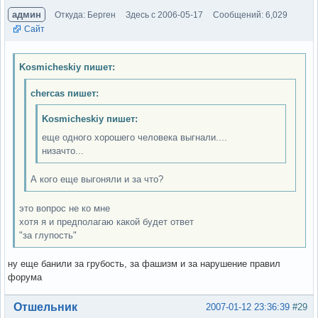
админ
Откуда: Берген
Здесь с 2006-05-17
Сообщений: 6,029
Сайт
Kosmicheskiy пишет:
chercas пишет:
Kosmicheskiy пишет:
еще одного хорошего человека выгнали....
низачто...
А кого еще выгоняли и за что?
это вопрос не ко мне
хотя я и предполагаю какой будет ответ
"за глупость"
ну еще банили за грубость, за фашизм и за нарушение правил
форума
Вне форума
Отшельник
2007-01-12 23:36:39
#29