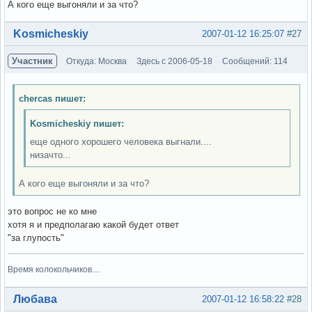
А кого еще выгоняли и за что?
Вне форума
Kosmicheskiy
2007-01-12 16:25:07
#27
Участник
Откуда: Москва
Здесь с 2006-05-18
Сообщений: 114
chercas пишет:
Kosmicheskiy пишет:
еще одного хорошего человека выгнали....
низачто...
А кого еще выгоняли и за что?
это вопрос не ко мне
хотя я и предполагаю какой будет ответ
"за глупость"
Время колокольчиков....
Вне форума
Любава
2007-01-12 16:58:22
#28