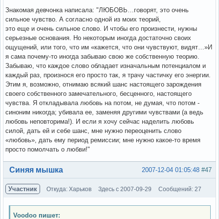
Знакомая девчонка написала: "ЛЮБОВЬ…говорят, это очень
сильное чувство. А согласно одной из моих теорий,
это еще и очень сильное слово. И чтобы его произнести, нужны
серьезные основания. Но некоторым иногда достаточно своих
ощущений, или того, что им «кажется, что они чувствуют, видят…»И
я сама почему-то иногда забываю свою же собственную теорию.
Забываю, что каждое слово обладает изначальным потенциалом и
каждый раз, произнося его просто так, я трачу частичку его энергии.
Этим я, возможно, отнимаю всякий шанс настоящего зарождения
своего собственного замечательного, бесценного, настоящего
чувства. Я откладывала любовь на потом, не думая, что потом -
синоним никогда; убивала ее, заменяя другими чувствами (а ведь
любовь неповторима!). И если я хочу сейчас наделить любовь
силой, дать ей и себе шанс, мне нужно переоценить слово
«любовь», дать ему период ремиссии; мне нужно какое-то время
просто помолчать о любви!"
Вне форума
Синяя мышка
2007-12-04 01:05:48
#47
Участник
Откуда: Харьков
Здесь с 2007-09-29
Сообщений: 27
Voodoo пишет: