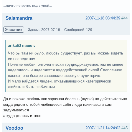
...ничто не вечно под луной...
Вне форума
Salamandra
2007-11-18 03:44:39
#44
Участник
Здесь с 2007-07-19
Сообщений: 129
arika63 пишет:
Что бы там ни было, любовь существует, раз мы можем видеть
ее последствия...
Понятие любви, онтологически труднодоказуемое,тем не менее
наделялось и наделяется чудодейственной силой.Слепленное
наспех, оно быстро завоевало широкую аудиторию.
И мало найдется людей, отказывающихся категорически
любить и быть любимыми...
Да и похоже любовь как заразная болезнь (шутка) но действительно
когда рядом с тобой любящееся себя люди начинаеш и сам
задумываться
а куда делось и твое
Вне форума
Voodoo
2007-11-21 14:24:02
#45