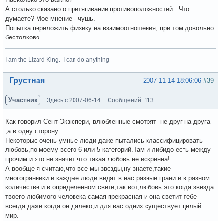
А столько сказано о притягивании противоположностей.. Что
думаете? Мое мнение - чушь.
Попытка переложить физику на взаимоотношения, при том довольно
бестолково.
I am the Lizard King. I can do anything
Вне форума
Грустная
2007-11-14 18:06:06
#39
Участник
Здесь с 2007-06-14
Сообщений: 113
Как говорил Сент-Экзюпери, влюбленные смотрят не друг на друга
,а в одну сторону.
Некоторые очень умные люди даже пытались классифицировать
любовь,по моему всего 6 или 5 категорий.Там и либидо есть между
прочим и это не значит что такая любовь не искренна!
А вообще я считаю,что все мы-звезды,ну знаете,такие
многогранники и каждые люди видят в нас разные грани и в разном
количестве и в определенном свете,так вот,любовь это когда звезда
твоего любимого человека самая прекрасная и она светит тебе
всегда даже когда он далеко,и для вас одних существует целый
мир.