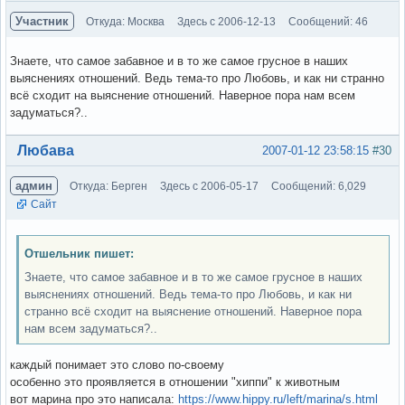
Участник
Откуда: Москва
Здесь с 2006-12-13
Сообщений: 46
Знаете, что самое забавное и в то же самое грусное в наших
выяснениях отношений. Ведь тема-то про Любовь, и как ни странно
всё сходит на выяснение отношений. Наверное пора нам всем
задуматься?..
Вне форума
Любава
2007-01-12 23:58:15
#30
админ
Откуда: Берген
Здесь с 2006-05-17
Сообщений: 6,029
Сайт
Отшельник пишет:
Знаете, что самое забавное и в то же самое грусное в наших
выяснениях отношений. Ведь тема-то про Любовь, и как ни
странно всё сходит на выяснение отношений. Наверное пора
нам всем задуматься?..
каждый понимает это слово по-своему
особенно это проявляется в отношении "хиппи" к животным
вот марина про это написала:
https://www.hippy.ru/left/marina/s.html