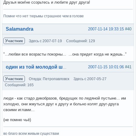
Друзья мои!не ссорьтесь и любите друг друга!
Помни что нет тюрьмы страшнее чем в голове
Вне форума
Salamandra
2007-11-14 19:33:15
#40
Участник
Здесь с 2007-07-19
Сообщений: 129
"...любви все возрасты покорны... ...она придет когда не ждешь.."
Вне форума
2007-11-15 10:01:06
#41
один из той молодой шпаны
Участник
Откуда: Петропавловск
Здесь с 2007-05-27
Сообщений: 165
люди - как стадо дикобразов, бредущих по ледяной пустыне... им
холодно, они жмуться друг к другу и больно колят друг-друга
своими иглами...
(не помню чьё)
во благо всем живым существам