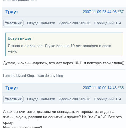
Вне форума
Траут
2007-11-09 23:44:06
#37
Участник
Откуда: Тольятти
Здесь с 2007-09-16
Сообщений: 114
Udzen пишет:
Я знаю о любви все. Я уже больше 10 лет влюблен в свою
жену.
Думаю, и очень надеюсь, что лет через 10-11 я повторю твои слова))
I am the Lizard King. I can do anything
Вне форума
Траут
2007-11-10 00:14:43
#38
Участник
Откуда: Тольятти
Здесь с 2007-09-16
Сообщений: 114
А как вы считаете, должны ли совпадать интересы, взгляды на
жизнь, вкусы, реакции на события и прочее? Не "или" а "и". Все это
сразу.
Насколько это важно?