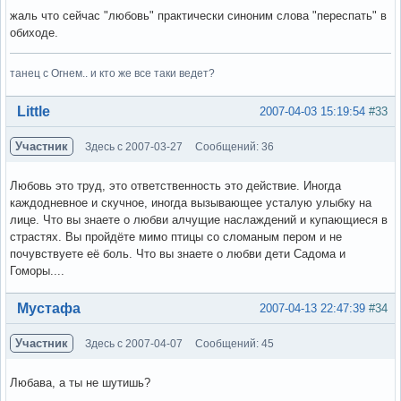
жаль что сейчас "любовь" практически синоним слова "переспать" в
обиходе.
танец с Огнем.. и кто же все таки ведет?
Вне форума
Little
2007-04-03 15:19:54
#33
Участник
Здесь с 2007-03-27
Сообщений: 36
Любовь это труд, это ответственность это действие. Иногда
каждодневное и скучное, иногда вызывающее усталую улыбку на
лице. Что вы знаете о любви алчущие наслаждений и купающиеся в
страстях. Вы пройдёте мимо птицы со сломаным пером и не
почувствуете её боль. Что вы знаете о любви дети Садома и
Гоморы....
Вне форума
Мустафа
2007-04-13 22:47:39
#34
Участник
Здесь с 2007-04-07
Сообщений: 45
Любава, а ты не шутишь?