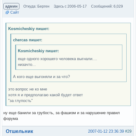
админ
Откуда: Берген
Здесь с 2006-05-17
Сообщений: 6,029
Сайт
Kosmicheskiy пишет:
chercas пишет:
Kosmicheskiy пишет:
еще одного хорошего человека выгнали....
низачто...
А кого еще выгоняли и за что?
это вопрос не ко мне
хотя я и предполагаю какой будет ответ
"за глупость"
ну еще банили за грубость, за фашизм и за нарушение правил
форума
Вне форума
Отшельник
2007-01-12 23:36:39
#29