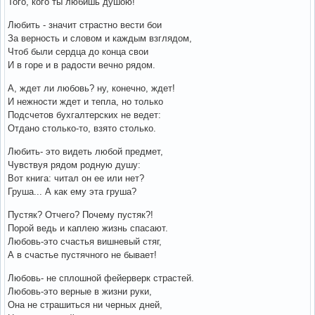
Того, кого ты любишь душою!
Любить - значит страстно вести бои
За верность и словом и каждым взглядом,
Чтоб были сердца до конца свои
И в горе и в радости вечно рядом.
А, ждет ли любовь? ну, конечно, ждет!
И нежности ждет и тепла, но только
Подсчетов бухгалтерских не ведет:
Отдано столько-то, взято столько.
Любить- это видеть любой предмет,
Чувствуя рядом родную душу:
Вот книга: читал он ее или нет?
Груша... А как ему эта груша?
Пустяк? Отчего? Почему пустяк?!
Порой ведь и каплею жизнь спасают.
Любовь-это счастья вишневый стяг,
А в счастье пустячного не бывает!
Любовь- не сплошной фейерверк страстей.
Любовь-это верные в жизни руки,
Она не страшиться ни черных дней,