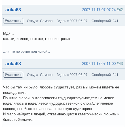
Вне форума
arika63
2007-11-17 07:07:24
#42
Участник
Откуда: Самара
Здесь с 2007-06-07
Сообщений: 241
Мдя...
кстати, и мене, похоже, гонение грозит...
...ничто не вечно под луной...
Вне форума
arika63
2007-11-17 07:11:00
#43
Участник
Откуда: Самара
Здесь с 2007-06-07
Сообщений: 241
Что бы там ни было, любовь существует, раз мы можем видеть ее
последствия...
Понятие любви, онтологически труднодоказуемое,тем не менее
наделялось и наделяется чудодейственной силой.Слепленное
наспех, оно быстро завоевало широкую аудиторию.
И мало найдется людей, отказывающихся категорически любить и
быть любимыми...