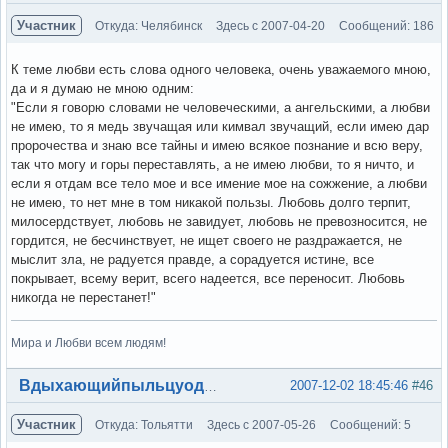
Участник
Откуда: Челябинск
Здесь с 2007-04-20
Сообщений: 186
К теме любви есть слова одного человека, очень уважаемого мною,
да и я думаю не мною одним:
"Если я говорю словами не человеческими, а ангельскими, а любви
не имею, то я медь звучащая или кимвал звучащий, если имею дар
пророчества и знаю все тайны и имею всякое познание и всю веру,
так что могу и горы переставлять, а не имею любви, то я ничто, и
если я отдам все тело мое и все имение мое на сожжение, а любви
не имею, то нет мне в том никакой пользы. Любовь долго терпит,
милосердствует, любовь не завидует, любовь не превозносится, не
гордится, не бесчинствует, не ищет своего не раздражается, не
мыслит зла, не радуется правде, а сорадуется истине, все
покрывает, всему верит, всего надеется, все переносит. Любовь
никогда не перестанет!"
Мира и Любви всем людям!
Вне форума
2007-12-02 18:45:46
#46
Вдыхающийпыльцуодуванов
Участник
Откуда: Тольятти
Здесь с 2007-05-26
Сообщений: 5