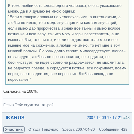
К теме любви есть слова одного человека, очень уважаемого
мною, да и я думаю не мною одним:
"Если я говорю словами не человеческими, а ангельскими, а
любви не имею, то я медь звучащая или кимвал звучащий,
если имею дар пророчества и знаю все тайны и имею всякое
познание и всю веру, так что могу и горы переставлять, а не
имею любви, то я ничто, и если я отдам все тело мое и все
имение мое на сожжение, а любви не имею, то нет мне в том
никакой пользы. Любовь долго терпит, милосердствует, любовь
не завидует, любовь не превозносится, не гордится, не
бесчинствует, не ищет своего не раздражается, не мыслит зла,
не радуется правде, а сорадуется истине, все покрывает, всему
верит, всего надеется, все переносит. Любовь никогда не
перестанет!"
Согласна на 100%.
Если к Тебе стучатся - открой.
Вне форума
IKARUS
2007-12-09 17:17:21
#48
Участник
Откуда: Гондурас
Здесь с 2007-04-30
Сообщений: 428