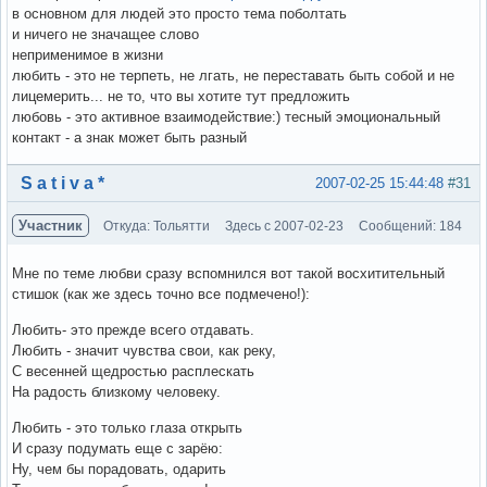
в основном для людей это просто тема поболтать
и ничего не значащее слово
неприменимое в жизни
любить - это не терпеть, не лгать, не переставать быть собой и не
лицемерить... не то, что вы хотите тут предложить
любовь - это активное взаимодействие:) тесный эмоциональный
контакт - а знак может быть разный
Вне форума
S a t i v a *
2007-02-25 15:44:48
#31
Участник
Откуда: Тольятти
Здесь с 2007-02-23
Сообщений: 184
Мне по теме любви сразу вспомнился вот такой восхитительный
стишок (как же здесь точно все подмечено!):
Любить- это прежде всего отдавать.
Любить - значит чувства свои, как реку,
С весенней щедростью расплескать
На радость близкому человеку.
Любить - это только глаза открыть
И сразу подумать еще с зарёю:
Ну, чем бы порадовать, одарить