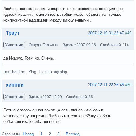
Любовь похожа на коллиниарные точки схождения оссициляции
идиосинкразии . Гомогенность любви может объяснятся только
конгруэнтной аддикцией между влюбленными .
Вне форума
Траут
2007-12-10 01:22:47
#49
Участник
Откуда: Тольятти
Здесь с 2007-09-16
Сообщений: 114
да Икарус. Готично. Очень.
I am the Lizard King. I can do anything
Вне форума
хипппи
2007-12-11 22:35:45
#50
Участник
Здесь с 2007-12-09
Сообщений: 86
Есть облагороженная похоть,а есть любовь-любовь к
человечеству,например.Любовь матери к ребёнку-любовь
собственника к собственности.
Вне форума
Страницы
Назад
1
2
3
Вперед