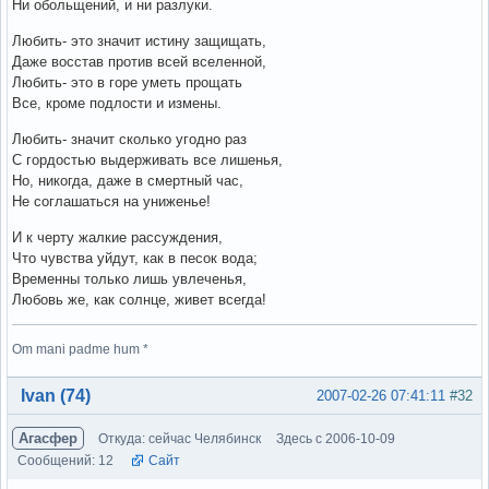
Ни обольщений, и ни разлуки.
Любить- это значит истину защищать,
Даже восстав против всей вселенной,
Любить- это в горе уметь прощать
Все, кроме подлости и измены.
Любить- значит сколько угодно раз
С гордостью выдерживать все лишенья,
Но, никогда, даже в смертный час,
Не соглашаться на униженье!
И к черту жалкие рассуждения,
Что чувства уйдут, как в песок вода;
Временны только лишь увлеченья,
Любовь же, как солнце, живет всегда!
Om mani padme hum *
Вне форума
Ivan (74)
2007-02-26 07:41:11
#32
Агасфер
Откуда: сейчас Челябинск
Здесь с 2006-10-09
Сообщений: 12
Сайт