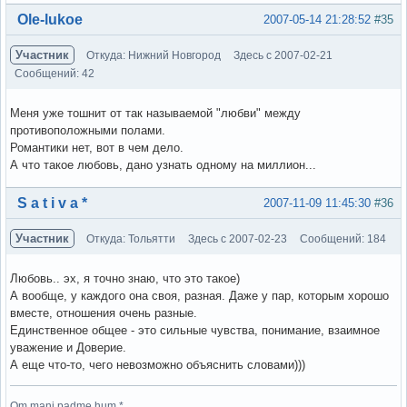
Вне форума
Ole-lukoe
2007-05-14 21:28:52
#35
Участник
Откуда: Нижний Новгород
Здесь с 2007-02-21
Сообщений: 42
Меня уже тошнит от так называемой "любви" между
противоположными полами.
Романтики нет, вот в чем дело.
А что такое любовь, дано узнать одному на миллион...
Вне форума
S a t i v a *
2007-11-09 11:45:30
#36
Участник
Откуда: Тольятти
Здесь с 2007-02-23
Сообщений: 184
Любовь.. эх, я точно знаю, что это такое)
А вообще, у каждого она своя, разная. Даже у пар, которым хорошо
вместе, отношения очень разные.
Единственное общее - это сильные чувства, понимание, взаимное
уважение и Доверие.
А еще что-то, чего невозможно объяснить словами)))
Om mani padme hum *