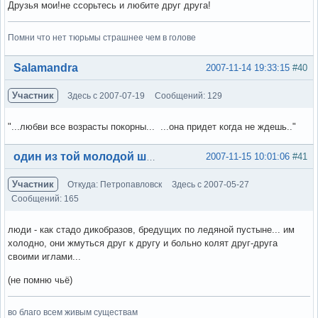
Друзья мои!не ссорьтесь и любите друг друга!
Помни что нет тюрьмы страшнее чем в голове
Вне форума
Salamandra
2007-11-14 19:33:15
#40
Участник
Здесь с 2007-07-19
Сообщений: 129
"...любви все возрасты покорны... ...она придет когда не ждешь.."
Вне форума
2007-11-15 10:01:06
#41
один из той молодой шпаны
Участник
Откуда: Петропавловск
Здесь с 2007-05-27
Сообщений: 165
люди - как стадо дикобразов, бредущих по ледяной пустыне... им
холодно, они жмуться друг к другу и больно колят друг-друга
своими иглами...
(не помню чьё)
во благо всем живым существам