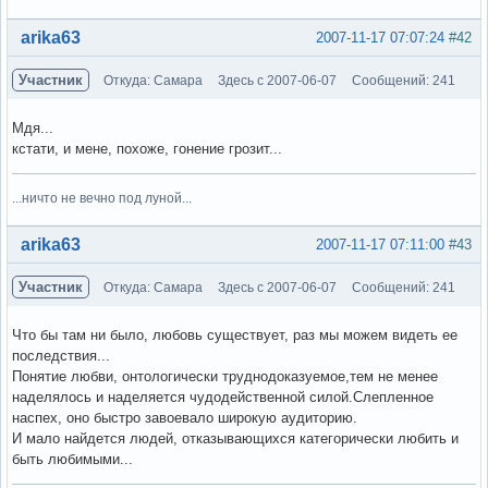
Вне форума
arika63
2007-11-17 07:07:24
#42
Участник
Откуда: Самара
Здесь с 2007-06-07
Сообщений: 241
Мдя...
кстати, и мене, похоже, гонение грозит...
...ничто не вечно под луной...
Вне форума
arika63
2007-11-17 07:11:00
#43
Участник
Откуда: Самара
Здесь с 2007-06-07
Сообщений: 241
Что бы там ни было, любовь существует, раз мы можем видеть ее
последствия...
Понятие любви, онтологически труднодоказуемое,тем не менее
наделялось и наделяется чудодейственной силой.Слепленное
наспех, оно быстро завоевало широкую аудиторию.
И мало найдется людей, отказывающихся категорически любить и
быть любимыми...