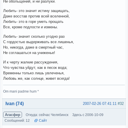
Ни обольщений, и ни разлуки.
Любить- это значит истину защищать,
Даже восстав против всей вселенной,
Любить- это в горе уметь прощать
Все, кроме подлости и измены.
Любить- значит сколько угодно раз
С гордостью выдерживать все лишенья,
Но, никогда, даже в смертный час,
Не соглашаться на униженье!
И к черту жалкие рассуждения,
Что чувства уйдут, как в песок вода;
Временны только лишь увлеченья,
Любовь же, как солнце, живет всегда!
Om mani padme hum *
Вне форума
Ivan (74)
2007-02-26 07:41:11
#32
Агасфер
Откуда: сейчас Челябинск
Здесь с 2006-10-09
Сообщений: 12
Сайт