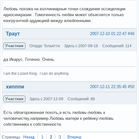
Любовь похожа на коллиниарные точки схождения оссициляции
идиосинкразии . Гомогенность любви может объяснятся только
конгруэнтной аддикцией между влюбленными .
Вне форума
Траут
2007-12-10 01:22:47
#49
Участник
Откуда: Тольятти
Здесь с 2007-09-16
Сообщений: 114
да Икарус. Готично. Очень.
I am the Lizard King. I can do anything
Вне форума
хипппи
2007-12-11 22:35:45
#50
Участник
Здесь с 2007-12-09
Сообщений: 86
Есть облагороженная похоть,а есть любовь-любовь к
человечеству,например.Любовь матери к ребёнку-любовь
собственника к собственности.
Вне форума
Страницы
Назад
1
2
3
Вперед