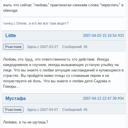
жаль что сейчас "любовь" практически синоним слова "переспать" в
обиходе.
танец с Огнем.. и кто же все таки ведет?
Вне форума
Little
2007-04-03 15:19:54
#33
Участник
Здесь с 2007-03-27
Сообщений: 36
Любовь это труд, это ответственность это действие. Иногда
каждодневное и скучное, иногда вызывающее усталую улыбку на
лице. Что вы знаете о любви алчущие наслаждений и купающиеся в
страстях. Вы пройдёте мимо птицы со сломаным пером и не
почувствуете её боль. Что вы знаете о любви дети Садома и
Гоморы....
Вне форума
Мустафа
2007-04-13 22:47:39
#34
Участник
Здесь с 2007-04-07
Сообщений: 45
Любава, а ты не шутишь?