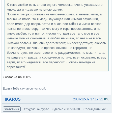
К теме любви есть слова одного человека, очень уважаемого
мною, да и я думаю не мною одним:
"Если я говорю словами не человеческими, а ангельскими, а
любви не имею, то я медь звучащая или кимвал звучащий,
если имею дар пророчества и знаю все тайны и имею всякое
познание и всю веру, так что могу и горы переставлять, а не
имею любви, то я ничто, и если я отдам все тело мое и все
имение мое на сожжение, а любви не имею, то нет мне в том
никакой пользы. Любовь долго терпит, милосердствует, любовь
не завидует, любовь не превозносится, не гордится, не
бесчинствует, не ищет своего не раздражается, не мыслит зла,
не радуется правде, а сорадуется истине, все покрывает, всему
верит, всего надеется, все переносит. Любовь никогда не
перестанет!"
Согласна на 100%.
Если к Тебе стучатся - открой.
Вне форума
IKARUS
2007-12-09 17:17:21
#48
Участник
Откуда: Гондурас
Здесь с 2007-04-30
Сообщений: 428