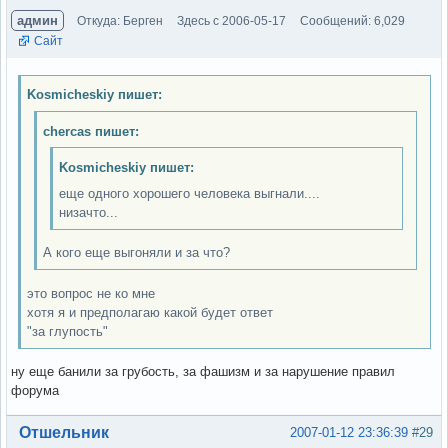
админ
Откуда: Берген
Здесь с 2006-05-17
Сообщений: 6,029
Сайт
Kosmicheskiy пишет:
chercas пишет:
Kosmicheskiy пишет:
еще одного хорошего человека выгнали....
низачто...
А кого еще выгоняли и за что?
это вопрос не ко мне
хотя я и предполагаю какой будет ответ
"за глупость"
ну еще банили за грубость, за фашизм и за нарушение правил
форума
Вне форума
Отшельник
2007-01-12 23:36:39
#29