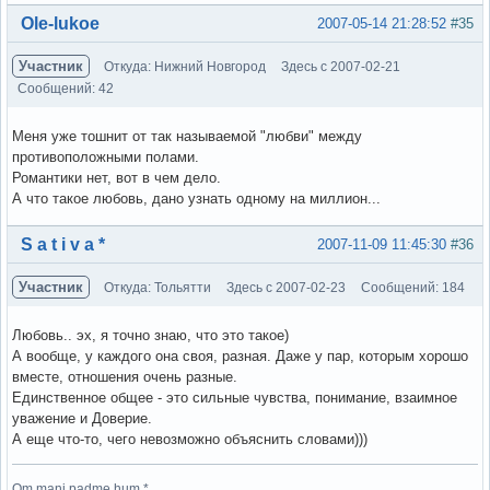
Вне форума
Ole-lukoe
2007-05-14 21:28:52
#35
Участник
Откуда: Нижний Новгород
Здесь с 2007-02-21
Сообщений: 42
Меня уже тошнит от так называемой "любви" между
противоположными полами.
Романтики нет, вот в чем дело.
А что такое любовь, дано узнать одному на миллион...
Вне форума
S a t i v a *
2007-11-09 11:45:30
#36
Участник
Откуда: Тольятти
Здесь с 2007-02-23
Сообщений: 184
Любовь.. эх, я точно знаю, что это такое)
А вообще, у каждого она своя, разная. Даже у пар, которым хорошо
вместе, отношения очень разные.
Единственное общее - это сильные чувства, понимание, взаимное
уважение и Доверие.
А еще что-то, чего невозможно объяснить словами)))
Om mani padme hum *