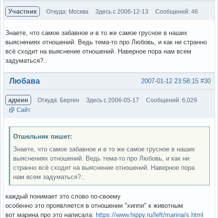
Участник
Откуда: Москва
Здесь с 2006-12-13
Сообщений: 46
Знаете, что самое забавное и в то же самое грусное в наших
выяснениях отношений. Ведь тема-то про Любовь, и как ни странно
всё сходит на выяснение отношений. Наверное пора нам всем
задуматься?..
Вне форума
Любава
2007-01-12 23:58:15
#30
админ
Откуда: Берген
Здесь с 2006-05-17
Сообщений: 6,029
Сайт
Отшельник пишет:
Знаете, что самое забавное и в то же самое грусное в наших
выяснениях отношений. Ведь тема-то про Любовь, и как ни
странно всё сходит на выяснение отношений. Наверное пора
нам всем задуматься?..
каждый понимает это слово по-своему
особенно это проявляется в отношении "хиппи" к животным
вот марина про это написала:
https://www.hippy.ru/left/marina/s.html