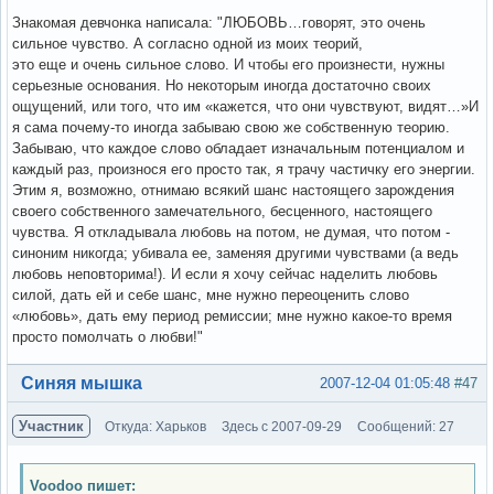
Знакомая девчонка написала: "ЛЮБОВЬ…говорят, это очень
сильное чувство. А согласно одной из моих теорий,
это еще и очень сильное слово. И чтобы его произнести, нужны
серьезные основания. Но некоторым иногда достаточно своих
ощущений, или того, что им «кажется, что они чувствуют, видят…»И
я сама почему-то иногда забываю свою же собственную теорию.
Забываю, что каждое слово обладает изначальным потенциалом и
каждый раз, произнося его просто так, я трачу частичку его энергии.
Этим я, возможно, отнимаю всякий шанс настоящего зарождения
своего собственного замечательного, бесценного, настоящего
чувства. Я откладывала любовь на потом, не думая, что потом -
синоним никогда; убивала ее, заменяя другими чувствами (а ведь
любовь неповторима!). И если я хочу сейчас наделить любовь
силой, дать ей и себе шанс, мне нужно переоценить слово
«любовь», дать ему период ремиссии; мне нужно какое-то время
просто помолчать о любви!"
Вне форума
Синяя мышка
2007-12-04 01:05:48
#47
Участник
Откуда: Харьков
Здесь с 2007-09-29
Сообщений: 27
Voodoo пишет: