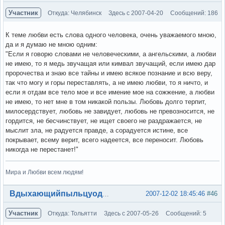
Участник
Откуда: Челябинск
Здесь с 2007-04-20
Сообщений: 186
К теме любви есть слова одного человека, очень уважаемого мною,
да и я думаю не мною одним:
"Если я говорю словами не человеческими, а ангельскими, а любви
не имею, то я медь звучащая или кимвал звучащий, если имею дар
пророчества и знаю все тайны и имею всякое познание и всю веру,
так что могу и горы переставлять, а не имею любви, то я ничто, и
если я отдам все тело мое и все имение мое на сожжение, а любви
не имею, то нет мне в том никакой пользы. Любовь долго терпит,
милосердствует, любовь не завидует, любовь не превозносится, не
гордится, не бесчинствует, не ищет своего не раздражается, не
мыслит зла, не радуется правде, а сорадуется истине, все
покрывает, всему верит, всего надеется, все переносит. Любовь
никогда не перестанет!"
Мира и Любви всем людям!
Вне форума
2007-12-02 18:45:46
#46
Вдыхающийпыльцуодуванов
Участник
Откуда: Тольятти
Здесь с 2007-05-26
Сообщений: 5