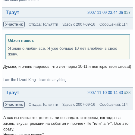
Вне форума
Траут
2007-11-09 23:44:06
#37
Участник
Откуда: Тольятти
Здесь с 2007-09-16
Сообщений: 114
Udzen пишет:
Я знаю о любви все. Я уже больше 10 лет влюблен в свою
жену.
Думаю, и очень надеюсь, что лет через 10-11 я повторю твои слова))
I am the Lizard King. I can do anything
Вне форума
Траут
2007-11-10 00:14:43
#38
Участник
Откуда: Тольятти
Здесь с 2007-09-16
Сообщений: 114
А как вы считаете, должны ли совпадать интересы, взгляды на
жизнь, вкусы, реакции на события и прочее? Не "или" а "и". Все это
сразу.
Насколько это важно?