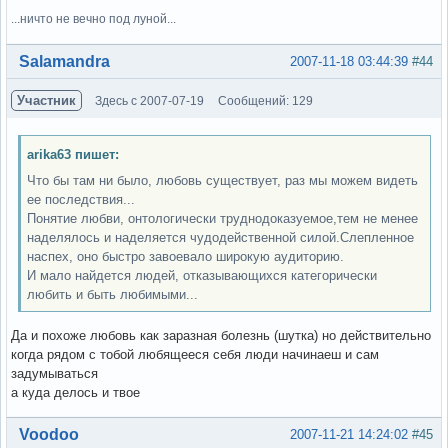
...ничто не вечно под луной...
Вне форума
Salamandra
2007-11-18 03:44:39
#44
Участник
Здесь с 2007-07-19
Сообщений: 129
arika63 пишет:
Что бы там ни было, любовь существует, раз мы можем видеть
ее последствия...
Понятие любви, онтологически труднодоказуемое,тем не менее
наделялось и наделяется чудодейственной силой.Слепленное
наспех, оно быстро завоевало широкую аудиторию.
И мало найдется людей, отказывающихся категорически
любить и быть любимыми...
Да и похоже любовь как заразная болезнь (шутка) но действительно
когда рядом с тобой любящееся себя люди начинаеш и сам
задумываться
а куда делось и твое
Вне форума
Voodoo
2007-11-21 14:24:02
#45