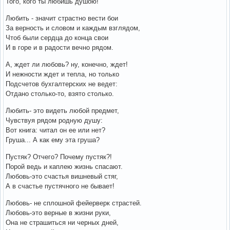
Того, кого ты любишь душою!
Любить - значит страстно вести бои
За верность и словом и каждым взглядом,
Чтоб были сердца до конца свои
И в горе и в радости вечно рядом.
А, ждет ли любовь? ну, конечно, ждет!
И нежности ждет и тепла, но только
Подсчетов бухгалтерских не ведет:
Отдано столько-то, взято столько.
Любить- это видеть любой предмет,
Чувствуя рядом родную душу:
Вот книга: читал он ее или нет?
Груша... А как ему эта груша?
Пустяк? Отчего? Почему пустяк?!
Порой ведь и каплею жизнь спасают.
Любовь-это счастья вишневый стяг,
А в счастье пустячного не бывает!
Любовь- не сплошной фейерверк страстей.
Любовь-это верные в жизни руки,
Она не страшиться ни черных дней,