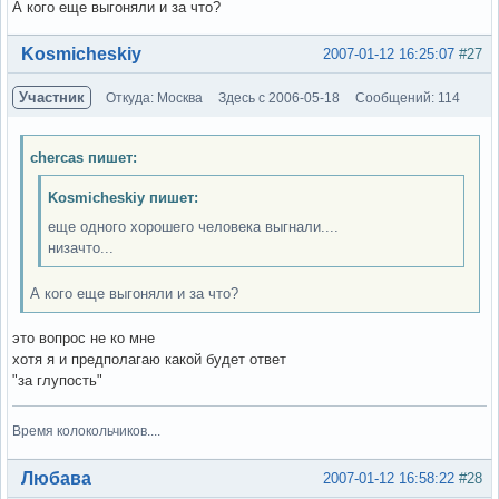
А кого еще выгоняли и за что?
Вне форума
Kosmicheskiy
2007-01-12 16:25:07
#27
Участник
Откуда: Москва
Здесь с 2006-05-18
Сообщений: 114
chercas пишет:
Kosmicheskiy пишет:
еще одного хорошего человека выгнали....
низачто...
А кого еще выгоняли и за что?
это вопрос не ко мне
хотя я и предполагаю какой будет ответ
"за глупость"
Время колокольчиков....
Вне форума
Любава
2007-01-12 16:58:22
#28