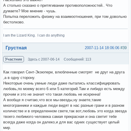
А столько сказано о притягивании противоположностей.. Что
думаете? Мое мнение - чушь.
Попытка переложить физику на взаимоотношения, при том довольно
бестолково.
I am the Lizard King. I can do anything
Вне форума
Грустная
2007-11-14 18:06:06
#39
Участник
Здесь с 2007-06-14
Сообщений: 113
Как говорил Сент-Экзюпери, влюбленные смотрят не друг на друга
,а в одну сторону.
Некоторые очень умные люди даже пытались классифицировать
любовь,по моему всего 6 или 5 категорий.Там и либидо есть между
прочим и это не значит что такая любовь не искренна!
А вообще я считаю,что все мы-звезды,ну знаете,такие
многогранники и каждые люди видят в нас разные грани и в разном
количестве и в определенном свете,так вот,любовь это когда звезда
твоего любимого человека самая прекрасная и она светит тебе
всегда даже когда он далеко,и для вас одних существует целый
мир.