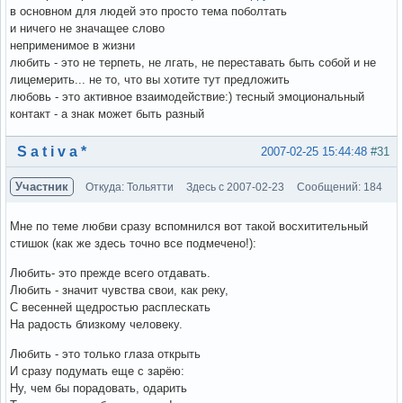
в основном для людей это просто тема поболтать
и ничего не значащее слово
неприменимое в жизни
любить - это не терпеть, не лгать, не переставать быть собой и не
лицемерить... не то, что вы хотите тут предложить
любовь - это активное взаимодействие:) тесный эмоциональный
контакт - а знак может быть разный
Вне форума
S a t i v a *
2007-02-25 15:44:48
#31
Участник
Откуда: Тольятти
Здесь с 2007-02-23
Сообщений: 184
Мне по теме любви сразу вспомнился вот такой восхитительный
стишок (как же здесь точно все подмечено!):
Любить- это прежде всего отдавать.
Любить - значит чувства свои, как реку,
С весенней щедростью расплескать
На радость близкому человеку.
Любить - это только глаза открыть
И сразу подумать еще с зарёю:
Ну, чем бы порадовать, одарить