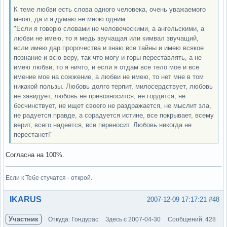
К теме любви есть слова одного человека, очень уважаемого
мною, да и я думаю не мною одним:
"Если я говорю словами не человеческими, а ангельскими, а
любви не имею, то я медь звучащая или кимвал звучащий,
если имею дар пророчества и знаю все тайны и имею всякое
познание и всю веру, так что могу и горы переставлять, а не
имею любви, то я ничто, и если я отдам все тело мое и все
имение мое на сожжение, а любви не имею, то нет мне в том
никакой пользы. Любовь долго терпит, милосердствует, любовь
не завидует, любовь не превозносится, не гордится, не
бесчинствует, не ищет своего не раздражается, не мыслит зла,
не радуется правде, а сорадуется истине, все покрывает, всему
верит, всего надеется, все переносит. Любовь никогда не
перестанет!"
Согласна на 100%.
Если к Тебе стучатся - открой.
Вне форума
IKARUS
2007-12-09 17:17:21
#48
Участник
Откуда: Гондурас
Здесь с 2007-04-30
Сообщений: 428