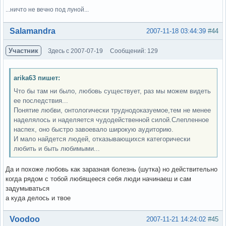
...ничто не вечно под луной...
Вне форума
Salamandra
2007-11-18 03:44:39
#44
Участник
Здесь с 2007-07-19
Сообщений: 129
arika63 пишет:
Что бы там ни было, любовь существует, раз мы можем видеть
ее последствия...
Понятие любви, онтологически труднодоказуемое,тем не менее
наделялось и наделяется чудодейственной силой.Слепленное
наспех, оно быстро завоевало широкую аудиторию.
И мало найдется людей, отказывающихся категорически
любить и быть любимыми...
Да и похоже любовь как заразная болезнь (шутка) но действительно
когда рядом с тобой любящееся себя люди начинаеш и сам
задумываться
а куда делось и твое
Вне форума
Voodoo
2007-11-21 14:24:02
#45