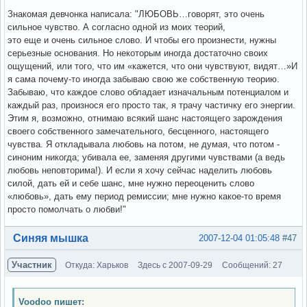
Знакомая девчонка написала: "ЛЮБОВЬ…говорят, это очень
сильное чувство. А согласно одной из моих теорий,
это еще и очень сильное слово. И чтобы его произнести, нужны
серьезные основания. Но некоторым иногда достаточно своих
ощущений, или того, что им «кажется, что они чувствуют, видят…»И
я сама почему-то иногда забываю свою же собственную теорию.
Забываю, что каждое слово обладает изначальным потенциалом и
каждый раз, произнося его просто так, я трачу частичку его энергии.
Этим я, возможно, отнимаю всякий шанс настоящего зарождения
своего собственного замечательного, бесценного, настоящего
чувства. Я откладывала любовь на потом, не думая, что потом -
синоним никогда; убивала ее, заменяя другими чувствами (а ведь
любовь неповторима!). И если я хочу сейчас наделить любовь
силой, дать ей и себе шанс, мне нужно переоценить слово
«любовь», дать ему период ремиссии; мне нужно какое-то время
просто помолчать о любви!"
Вне форума
Синяя мышка
2007-12-04 01:05:48
#47
Участник
Откуда: Харьков
Здесь с 2007-09-29
Сообщений: 27
Voodoo пишет: