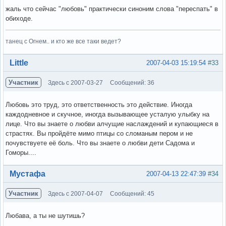
жаль что сейчас "любовь" практически синоним слова "переспать" в
обиходе.
танец с Огнем.. и кто же все таки ведет?
Вне форума
Little
2007-04-03 15:19:54
#33
Участник
Здесь с 2007-03-27
Сообщений: 36
Любовь это труд, это ответственность это действие. Иногда
каждодневное и скучное, иногда вызывающее усталую улыбку на
лице. Что вы знаете о любви алчущие наслаждений и купающиеся в
страстях. Вы пройдёте мимо птицы со сломаным пером и не
почувствуете её боль. Что вы знаете о любви дети Садома и
Гоморы....
Вне форума
Мустафа
2007-04-13 22:47:39
#34
Участник
Здесь с 2007-04-07
Сообщений: 45
Любава, а ты не шутишь?