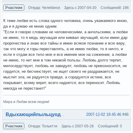
Участник
Откуда: Челябинск
Здесь с 2007-04-20
Сообщений: 186
К теме любви есть слова одного человека, очень уважаемого мною,
да и я думаю не мною одним:
"Если я говорю словами не человеческими, а ангельскими, а любви
не имею, то я медь звучащая или кимвал звучащий, если имею дар
пророчества и знаю все тайны и имею всякое познание и всю веру,
так что могу и горы переставлять, а не имею любви, то я ничто, и
если я отдам все тело мое и все имение мое на сожжение, а любви
не имею, то нет мне в том никакой пользы. Любовь долго терпит,
милосердствует, любовь не завидует, любовь не превозносится, не
гордится, не бесчинствует, не ищет своего не раздражается, не
мыслит зла, не радуется правде, а сорадуется истине, все
покрывает, всему верит, всего надеется, все переносит. Любовь
никогда не перестанет!"
Мира и Любви всем людям!
Вне форума
2007-12-02 18:45:46
#46
Вдыхающийпыльцуодуванов
Участник
Откуда: Тольятти
Здесь с 2007-05-26
Сообщений: 5