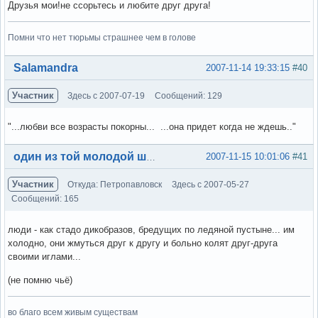
Друзья мои!не ссорьтесь и любите друг друга!
Помни что нет тюрьмы страшнее чем в голове
Вне форума
Salamandra
2007-11-14 19:33:15
#40
Участник
Здесь с 2007-07-19
Сообщений: 129
"...любви все возрасты покорны... ...она придет когда не ждешь.."
Вне форума
2007-11-15 10:01:06
#41
один из той молодой шпаны
Участник
Откуда: Петропавловск
Здесь с 2007-05-27
Сообщений: 165
люди - как стадо дикобразов, бредущих по ледяной пустыне... им
холодно, они жмуться друг к другу и больно колят друг-друга
своими иглами...
(не помню чьё)
во благо всем живым существам