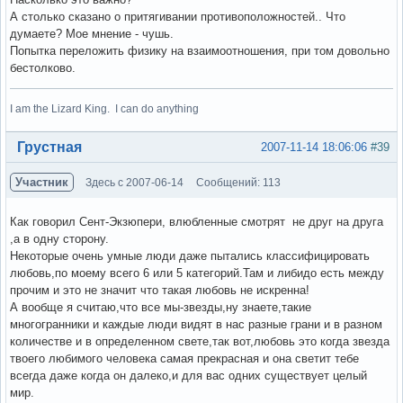
А столько сказано о притягивании противоположностей.. Что
думаете? Мое мнение - чушь.
Попытка переложить физику на взаимоотношения, при том довольно
бестолково.
I am the Lizard King. I can do anything
Вне форума
Грустная
2007-11-14 18:06:06
#39
Участник
Здесь с 2007-06-14
Сообщений: 113
Как говорил Сент-Экзюпери, влюбленные смотрят не друг на друга
,а в одну сторону.
Некоторые очень умные люди даже пытались классифицировать
любовь,по моему всего 6 или 5 категорий.Там и либидо есть между
прочим и это не значит что такая любовь не искренна!
А вообще я считаю,что все мы-звезды,ну знаете,такие
многогранники и каждые люди видят в нас разные грани и в разном
количестве и в определенном свете,так вот,любовь это когда звезда
твоего любимого человека самая прекрасная и она светит тебе
всегда даже когда он далеко,и для вас одних существует целый
мир.