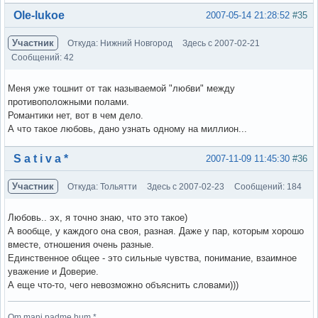
Вне форума
Ole-lukoe
2007-05-14 21:28:52
#35
Участник
Откуда: Нижний Новгород
Здесь с 2007-02-21
Сообщений: 42
Меня уже тошнит от так называемой "любви" между
противоположными полами.
Романтики нет, вот в чем дело.
А что такое любовь, дано узнать одному на миллион...
Вне форума
S a t i v a *
2007-11-09 11:45:30
#36
Участник
Откуда: Тольятти
Здесь с 2007-02-23
Сообщений: 184
Любовь.. эх, я точно знаю, что это такое)
А вообще, у каждого она своя, разная. Даже у пар, которым хорошо
вместе, отношения очень разные.
Единственное общее - это сильные чувства, понимание, взаимное
уважение и Доверие.
А еще что-то, чего невозможно объяснить словами)))
Om mani padme hum *