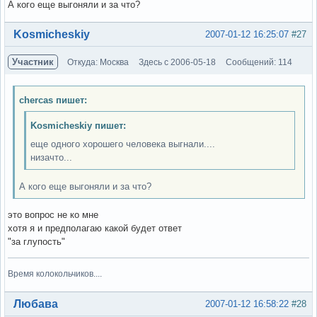
А кого еще выгоняли и за что?
Вне форума
Kosmicheskiy
2007-01-12 16:25:07
#27
Участник
Откуда: Москва
Здесь с 2006-05-18
Сообщений: 114
chercas пишет:
Kosmicheskiy пишет:
еще одного хорошего человека выгнали....
низачто...
А кого еще выгоняли и за что?
это вопрос не ко мне
хотя я и предполагаю какой будет ответ
"за глупость"
Время колокольчиков....
Вне форума
Любава
2007-01-12 16:58:22
#28