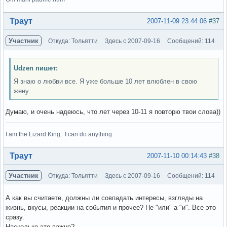
Вне форума
Траут
2007-11-09 23:44:06
#37
Участник
Откуда: Тольятти
Здесь с 2007-09-16
Сообщений: 114
Udzen пишет:
Я знаю о любви все. Я уже больше 10 лет влюблен в свою
жену.
Думаю, и очень надеюсь, что лет через 10-11 я повторю твои слова))
I am the Lizard King. I can do anything
Вне форума
Траут
2007-11-10 00:14:43
#38
Участник
Откуда: Тольятти
Здесь с 2007-09-16
Сообщений: 114
А как вы считаете, должны ли совпадать интересы, взгляды на
жизнь, вкусы, реакции на события и прочее? Не "или" а "и". Все это
сразу.
Насколько это важно?