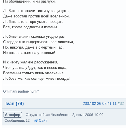
Ни обольщений, и ни разлуки.
Любить- это значит истину защищать,
Даже восстав против всей вселенной,
Любить- это в горе уметь прощать
Все, кроме подлости и измены.
Любить- значит сколько угодно раз
С гордостью выдерживать все лишенья,
Но, никогда, даже в смертный час,
Не соглашаться на униженье!
И к черту жалкие рассуждения,
Что чувства уйдут, как в песок вода;
Временны только лишь увлеченья,
Любовь же, как солнце, живет всегда!
Om mani padme hum *
Вне форума
Ivan (74)
2007-02-26 07:41:11
#32
Агасфер
Откуда: сейчас Челябинск
Здесь с 2006-10-09
Сообщений: 12
Сайт