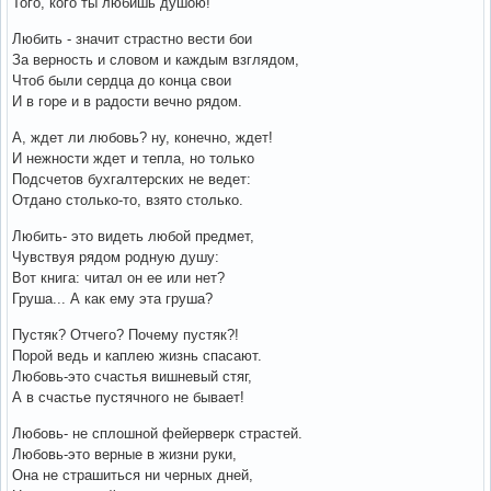
Того, кого ты любишь душою!
Любить - значит страстно вести бои
За верность и словом и каждым взглядом,
Чтоб были сердца до конца свои
И в горе и в радости вечно рядом.
А, ждет ли любовь? ну, конечно, ждет!
И нежности ждет и тепла, но только
Подсчетов бухгалтерских не ведет:
Отдано столько-то, взято столько.
Любить- это видеть любой предмет,
Чувствуя рядом родную душу:
Вот книга: читал он ее или нет?
Груша... А как ему эта груша?
Пустяк? Отчего? Почему пустяк?!
Порой ведь и каплею жизнь спасают.
Любовь-это счастья вишневый стяг,
А в счастье пустячного не бывает!
Любовь- не сплошной фейерверк страстей.
Любовь-это верные в жизни руки,
Она не страшиться ни черных дней,