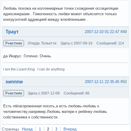
Любовь похожа на коллиниарные точки схождения оссициляции
идиосинкразии . Гомогенность любви может объяснятся только
конгруэнтной аддикцией между влюбленными .
Вне форума
Траут
2007-12-10 01:22:47
#49
Участник
Откуда: Тольятти
Здесь с 2007-09-16
Сообщений: 114
да Икарус. Готично. Очень.
I am the Lizard King. I can do anything
Вне форума
хипппи
2007-12-11 22:35:45
#50
Участник
Здесь с 2007-12-09
Сообщений: 86
Есть облагороженная похоть,а есть любовь-любовь к
человечеству,например.Любовь матери к ребёнку-любовь
собственника к собственности.
Вне форума
Страницы
Назад
1
2
3
Вперед