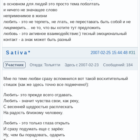
в основном для людей это просто тема поболтать
и ничего не значащее слово
неприменимое в жизни
любить - это не терпеть, не лгать, не переставать быть собой и не
лицемерить... не то, что вы хотите тут предложить
любовь - это активное взаимодействие:) тесный эмоциональный
контакт - а знак может быть разный
Вне форума
S a t i v a *
2007-02-25 15:44:48
#31
Участник
Откуда: Тольятти
Здесь с 2007-02-23
Сообщений: 184
Мне по теме любви сразу вспомнился вот такой восхитительный
стишок (как же здесь точно все подмечено!):
Любить- это прежде всего отдавать.
Любить - значит чувства свои, как реку,
С весенней щедростью расплескать
На радость близкому человеку.
Любить - это только глаза открыть
И сразу подумать еще с зарёю:
Ну, чем бы порадовать, одарить