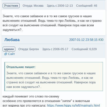
Участник
Откуда: Москва
Здесь с 2006-12-13
Сообщений: 46
Знаете, что самое забавное и в то же самое грусное в наших
выяснениях отношений. Ведь тема-то про Любовь, и как ни странно
всё сходит на выяснение отношений. Наверное пора нам всем
задуматься?..
Вне форума
Любава
2007-01-12 23:58:15
#30
админ
Откуда: Берген
Здесь с 2006-05-17
Сообщений: 6,029
Сайт
Отшельник пишет:
Знаете, что самое забавное и в то же самое грусное в наших
выяснениях отношений. Ведь тема-то про Любовь, и как ни
странно всё сходит на выяснение отношений. Наверное пора
нам всем задуматься?..
каждый понимает это слово по-своему
особенно это проявляется в отношении "хиппи" к животным
вот марина про это написала:
https://www.hippy.ru/left/marina/s.html