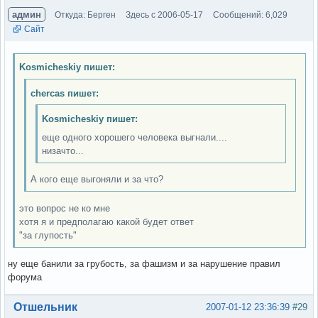
админ
Откуда: Берген
Здесь с 2006-05-17
Сообщений: 6,029
Сайт
Kosmicheskiy пишет:
chercas пишет:
Kosmicheskiy пишет:
еще одного хорошего человека выгнали....
низачто...
А кого еще выгоняли и за что?
это вопрос не ко мне
хотя я и предполагаю какой будет ответ
"за глупость"
ну еще банили за грубость, за фашизм и за нарушение правил
форума
Вне форума
Отшельник
2007-01-12 23:36:39
#29