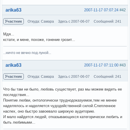
Вне форума
arika63
2007-11-17 07:07:24
#42
Участник
Откуда: Самара
Здесь с 2007-06-07
Сообщений: 241
Мдя...
кстати, и мене, похоже, гонение грозит...
...ничто не вечно под луной...
Вне форума
arika63
2007-11-17 07:11:00
#43
Участник
Откуда: Самара
Здесь с 2007-06-07
Сообщений: 241
Что бы там ни было, любовь существует, раз мы можем видеть ее
последствия...
Понятие любви, онтологически труднодоказуемое,тем не менее
наделялось и наделяется чудодейственной силой.Слепленное
наспех, оно быстро завоевало широкую аудиторию.
И мало найдется людей, отказывающихся категорически любить и
быть любимыми...