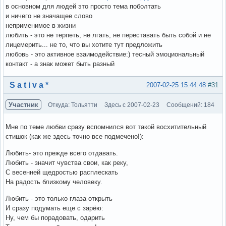
в основном для людей это просто тема поболтать
и ничего не значащее слово
неприменимое в жизни
любить - это не терпеть, не лгать, не переставать быть собой и не
лицемерить... не то, что вы хотите тут предложить
любовь - это активное взаимодействие:) тесный эмоциональный
контакт - а знак может быть разный
Вне форума
S a t i v a *
2007-02-25 15:44:48
#31
Участник
Откуда: Тольятти
Здесь с 2007-02-23
Сообщений: 184
Мне по теме любви сразу вспомнился вот такой восхитительный
стишок (как же здесь точно все подмечено!):
Любить- это прежде всего отдавать.
Любить - значит чувства свои, как реку,
С весенней щедростью расплескать
На радость близкому человеку.
Любить - это только глаза открыть
И сразу подумать еще с зарёю:
Ну, чем бы порадовать, одарить