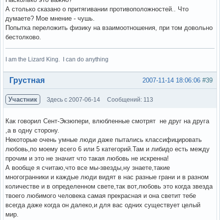
А столько сказано о притягивании противоположностей.. Что
думаете? Мое мнение - чушь.
Попытка переложить физику на взаимоотношения, при том довольно
бестолково.
I am the Lizard King. I can do anything
Вне форума
Грустная
2007-11-14 18:06:06
#39
Участник
Здесь с 2007-06-14
Сообщений: 113
Как говорил Сент-Экзюпери, влюбленные смотрят не друг на друга
,а в одну сторону.
Некоторые очень умные люди даже пытались классифицировать
любовь,по моему всего 6 или 5 категорий.Там и либидо есть между
прочим и это не значит что такая любовь не искренна!
А вообще я считаю,что все мы-звезды,ну знаете,такие
многогранники и каждые люди видят в нас разные грани и в разном
количестве и в определенном свете,так вот,любовь это когда звезда
твоего любимого человека самая прекрасная и она светит тебе
всегда даже когда он далеко,и для вас одних существует целый
мир.