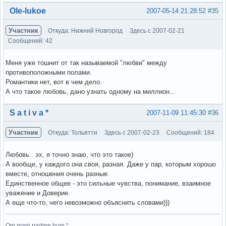
Вне форума
Ole-lukoe
2007-05-14 21:28:52
#35
Участник
Откуда: Нижний Новгород
Здесь с 2007-02-21
Сообщений: 42
Меня уже тошнит от так называемой "любви" между
противоположными полами.
Романтики нет, вот в чем дело.
А что такое любовь, дано узнать одному на миллион...
Вне форума
S a t i v a *
2007-11-09 11:45:30
#36
Участник
Откуда: Тольятти
Здесь с 2007-02-23
Сообщений: 184
Любовь.. эх, я точно знаю, что это такое)
А вообще, у каждого она своя, разная. Даже у пар, которым хорошо
вместе, отношения очень разные.
Единственное общее - это сильные чувства, понимание, взаимное
уважение и Доверие.
А еще что-то, чего невозможно объяснить словами)))
Om mani padme hum *