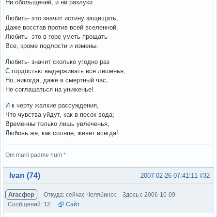
Ни обольщений, и ни разлуки.
Любить- это значит истину защищать,
Даже восстав против всей вселенной,
Любить- это в горе уметь прощать
Все, кроме подлости и измены.
Любить- значит сколько угодно раз
С гордостью выдерживать все лишенья,
Но, никогда, даже в смертный час,
Не соглашаться на униженье!
И к черту жалкие рассуждения,
Что чувства уйдут, как в песок вода;
Временны только лишь увлеченья,
Любовь же, как солнце, живет всегда!
Om mani padme hum *
Вне форума
Ivan (74)
2007-02-26 07:41:11
#32
Агасфер
Откуда: сейчас Челябинск
Здесь с 2006-10-09
Сообщений: 12
Сайт