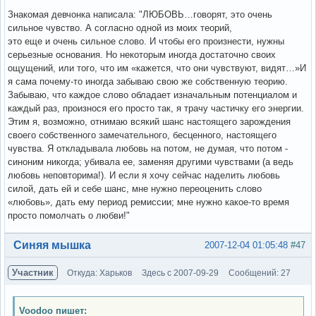
Знакомая девчонка написала: "ЛЮБОВЬ…говорят, это очень
сильное чувство. А согласно одной из моих теорий,
это еще и очень сильное слово. И чтобы его произнести, нужны
серьезные основания. Но некоторым иногда достаточно своих
ощущений, или того, что им «кажется, что они чувствуют, видят…»И
я сама почему-то иногда забываю свою же собственную теорию.
Забываю, что каждое слово обладает изначальным потенциалом и
каждый раз, произнося его просто так, я трачу частичку его энергии.
Этим я, возможно, отнимаю всякий шанс настоящего зарождения
своего собственного замечательного, бесценного, настоящего
чувства. Я откладывала любовь на потом, не думая, что потом -
синоним никогда; убивала ее, заменяя другими чувствами (а ведь
любовь неповторима!). И если я хочу сейчас наделить любовь
силой, дать ей и себе шанс, мне нужно переоценить слово
«любовь», дать ему период ремиссии; мне нужно какое-то время
просто помолчать о любви!"
Вне форума
Синяя мышка
2007-12-04 01:05:48
#47
Участник
Откуда: Харьков
Здесь с 2007-09-29
Сообщений: 27
Voodoo пишет: