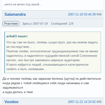
...ничто не вечно под луной...
Вне форума
Salamandra
2007-11-18 03:44:39
#44
Участник
Здесь с 2007-07-19
Сообщений: 129
arika63 пишет:
Что бы там ни было, любовь существует, раз мы можем видеть
ее последствия...
Понятие любви, онтологически труднодоказуемое,тем не менее
наделялось и наделяется чудодейственной силой.Слепленное
наспех, оно быстро завоевало широкую аудиторию.
И мало найдется людей, отказывающихся категорически
любить и быть любимыми...
Да и похоже любовь как заразная болезнь (шутка) но действительно
когда рядом с тобой любящееся себя люди начинаеш и сам
задумываться
а куда делось и твое
Вне форума
Voodoo
2007-11-21 14:24:02
#45