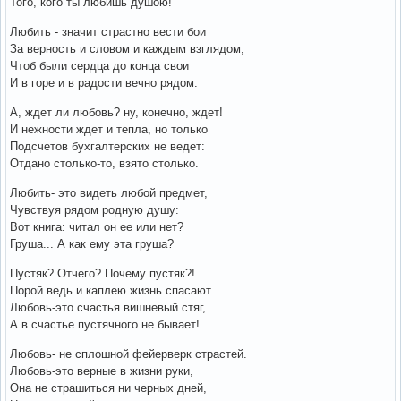
Того, кого ты любишь душою!
Любить - значит страстно вести бои
За верность и словом и каждым взглядом,
Чтоб были сердца до конца свои
И в горе и в радости вечно рядом.
А, ждет ли любовь? ну, конечно, ждет!
И нежности ждет и тепла, но только
Подсчетов бухгалтерских не ведет:
Отдано столько-то, взято столько.
Любить- это видеть любой предмет,
Чувствуя рядом родную душу:
Вот книга: читал он ее или нет?
Груша... А как ему эта груша?
Пустяк? Отчего? Почему пустяк?!
Порой ведь и каплею жизнь спасают.
Любовь-это счастья вишневый стяг,
А в счастье пустячного не бывает!
Любовь- не сплошной фейерверк страстей.
Любовь-это верные в жизни руки,
Она не страшиться ни черных дней,