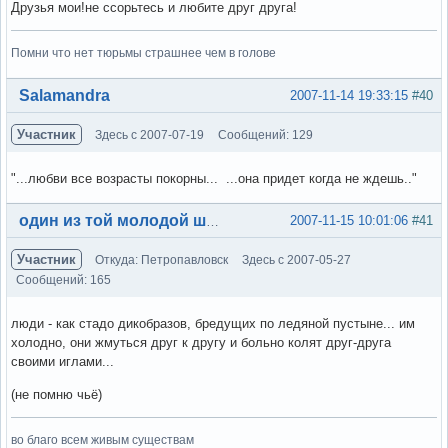
Друзья мои!не ссорьтесь и любите друг друга!
Помни что нет тюрьмы страшнее чем в голове
Вне форума
Salamandra
2007-11-14 19:33:15
#40
Участник
Здесь с 2007-07-19
Сообщений: 129
"...любви все возрасты покорны... ...она придет когда не ждешь.."
Вне форума
2007-11-15 10:01:06
#41
один из той молодой шпаны
Участник
Откуда: Петропавловск
Здесь с 2007-05-27
Сообщений: 165
люди - как стадо дикобразов, бредущих по ледяной пустыне... им
холодно, они жмуться друг к другу и больно колят друг-друга
своими иглами...
(не помню чьё)
во благо всем живым существам