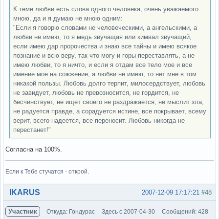
К теме любви есть слова одного человека, очень уважаемого
мною, да и я думаю не мною одним:
"Если я говорю словами не человеческими, а ангельскими, а
любви не имею, то я медь звучащая или кимвал звучащий,
если имею дар пророчества и знаю все тайны и имею всякое
познание и всю веру, так что могу и горы переставлять, а не
имею любви, то я ничто, и если я отдам все тело мое и все
имение мое на сожжение, а любви не имею, то нет мне в том
никакой пользы. Любовь долго терпит, милосердствует, любовь
не завидует, любовь не превозносится, не гордится, не
бесчинствует, не ищет своего не раздражается, не мыслит зла,
не радуется правде, а сорадуется истине, все покрывает, всему
верит, всего надеется, все переносит. Любовь никогда не
перестанет!"
Согласна на 100%.
Если к Тебе стучатся - открой.
Вне форума
IKARUS
2007-12-09 17:17:21
#48
Участник
Откуда: Гондурас
Здесь с 2007-04-30
Сообщений: 428