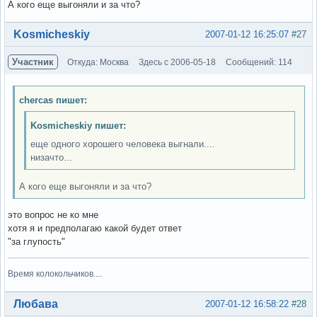
А кого еще выгоняли и за что?
Вне форума
Kosmicheskiy
2007-01-12 16:25:07
#27
Участник
Откуда: Москва
Здесь с 2006-05-18
Сообщений: 114
chercas пишет:
Kosmicheskiy пишет:
еще одного хорошего человека выгнали....
низачто...
А кого еще выгоняли и за что?
это вопрос не ко мне
хотя я и предполагаю какой будет ответ
"за глупость"
Время колокольчиков....
Вне форума
Любава
2007-01-12 16:58:22
#28