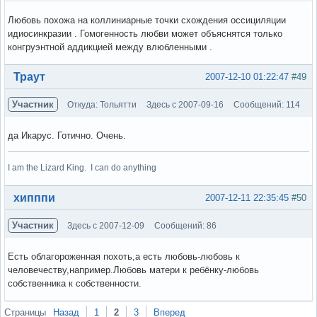
Любовь похожа на коллиниарные точки схождения оссициляции
идиосинкразии . Гомогенность любви может объяснятся только
конгруэнтной аддикцией между влюбленными .
Вне форума
Траут
2007-12-10 01:22:47
#49
Участник
Откуда: Тольятти
Здесь с 2007-09-16
Сообщений: 114
да Икарус. Готично. Очень.
I am the Lizard King. I can do anything
Вне форума
хипппи
2007-12-11 22:35:45
#50
Участник
Здесь с 2007-12-09
Сообщений: 86
Есть облагороженная похоть,а есть любовь-любовь к
человечеству,например.Любовь матери к ребёнку-любовь
собственника к собственности.
Вне форума
Страницы
Назад
1
2
3
Вперед