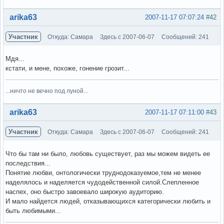
Вне форума
arika63
2007-11-17 07:07:24
#42
Участник
Откуда: Самара
Здесь с 2007-06-07
Сообщений: 241
Мдя...
кстати, и мене, похоже, гонение грозит...
...ничто не вечно под луной...
Вне форума
arika63
2007-11-17 07:11:00
#43
Участник
Откуда: Самара
Здесь с 2007-06-07
Сообщений: 241
Что бы там ни было, любовь существует, раз мы можем видеть ее
последствия...
Понятие любви, онтологически труднодоказуемое,тем не менее
наделялось и наделяется чудодейственной силой.Слепленное
наспех, оно быстро завоевало широкую аудиторию.
И мало найдется людей, отказывающихся категорически любить и
быть любимыми...