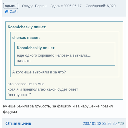
админ
Откуда: Берген
Здесь с 2006-05-17
Сообщений: 6,029
Сайт
Kosmicheskiy пишет:
chercas пишет:
Kosmicheskiy пишет:
еще одного хорошего человека выгнали....
низачто...
А кого еще выгоняли и за что?
это вопрос не ко мне
хотя я и предполагаю какой будет ответ
"за глупость"
ну еще банили за грубость, за фашизм и за нарушение правил
форума
Вне форума
Отшельник
2007-01-12 23:36:39
#29