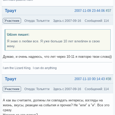
Вне форума
Траут
2007-11-09 23:44:06
#37
Участник
Откуда: Тольятти
Здесь с 2007-09-16
Сообщений: 114
Udzen пишет:
Я знаю о любви все. Я уже больше 10 лет влюблен в свою
жену.
Думаю, и очень надеюсь, что лет через 10-11 я повторю твои слова))
I am the Lizard King. I can do anything
Вне форума
Траут
2007-11-10 00:14:43
#38
Участник
Откуда: Тольятти
Здесь с 2007-09-16
Сообщений: 114
А как вы считаете, должны ли совпадать интересы, взгляды на
жизнь, вкусы, реакции на события и прочее? Не "или" а "и". Все это
сразу.
Насколько это важно?