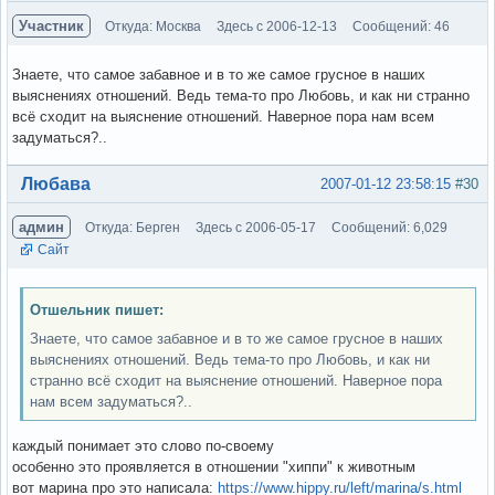
Участник
Откуда: Москва
Здесь с 2006-12-13
Сообщений: 46
Знаете, что самое забавное и в то же самое грусное в наших
выяснениях отношений. Ведь тема-то про Любовь, и как ни странно
всё сходит на выяснение отношений. Наверное пора нам всем
задуматься?..
Вне форума
Любава
2007-01-12 23:58:15
#30
админ
Откуда: Берген
Здесь с 2006-05-17
Сообщений: 6,029
Сайт
Отшельник пишет:
Знаете, что самое забавное и в то же самое грусное в наших
выяснениях отношений. Ведь тема-то про Любовь, и как ни
странно всё сходит на выяснение отношений. Наверное пора
нам всем задуматься?..
каждый понимает это слово по-своему
особенно это проявляется в отношении "хиппи" к животным
вот марина про это написала:
https://www.hippy.ru/left/marina/s.html