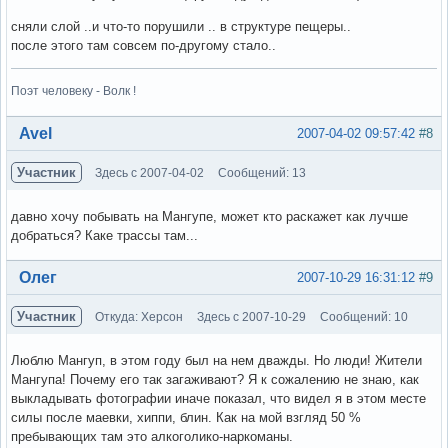
сняли слой ..и что-то порушили .. в структуре пещеры..
после этого там совсем по-другому стало..
Поэт человеку - Волк !
Вне форума
Avel
2007-04-02 09:57:42
#8
Участник
Здесь с 2007-04-02
Сообщений: 13
давно хочу побывать на Мангупе, может кто раскажет как лучше
добраться? Каке трассы там...
Вне форума
Олег
2007-10-29 16:31:12
#9
Участник
Откуда: Херсон
Здесь с 2007-10-29
Сообщений: 10
Люблю Мангуп, в этом году был на нем дважды. Но люди! Жители
Мангупа! Почему его так загаживают? Я к сожалению не знаю, как
выкладывать фотографии иначе показал, что видел я в этом месте
силы после маевки, хиппи, блин. Как на мой взгляд 50 %
пребывающих там это алкоголико-наркоманы.