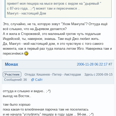
привет! моя пещера на мысе ветров с видом на "дырявый "
с 87-ого года.. ;-*) может там и пересечемся ..
Мангуп - настоящий Дом
Это, случайно, не та, которую зовут "Ухом Мангупа"? Оттуда ещё
всё слышно, что на Дырявом делается?
А я жила в Сторожевой, это маленький гротик чуть подальше
Индейской, ты, наверное, знаешь. Там ещё Джо любил жить.
Да, Мангуп - мой настоящий дом, я это чувствую с того самого
момента, как в первый раз туда попала летом 95го. Наверняка там и
пересечёмся
Вне форума
Монах
2006-11-28 06:22:17
#7
Участник
Откуда: Кишинев - Питер - Амстердам
Здесь с 2006-09-15
Сообщений: 36
Сайт
оттуда и слышно и видно.. ;-*)
выход на Восток..
там было хорошо
пока какая-то влюбленная парочка там не поселилась
и не начала "углублять" пещеру в году эдак .. 94-ом.. ;-*)