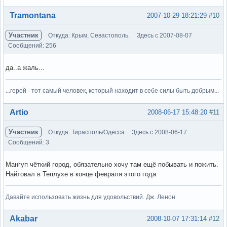
Вне форума
Tramontana
2007-10-29 18:21:29
#10
Участник
Откуда: Крым, Севастополь.
Здесь с 2007-08-07
Сообщений: 256
да..а жаль...
...герой - тот самый человек, который находит в себе силы быть добрым...
Вне форума
Artio
2008-06-17 15:48:20
#11
Участник
Откуда: Тирасполь/Одесса
Здесь с 2008-06-17
Сообщений: 3
Мангуп чёткий город, обязательно хочу там ещё побывать и пожить.
Найтовал в Теплухе в конце февраля этого года
Давайте использовать жизнь для удовольствий. Дж. Ленон
Вне форума
Akabar
2008-10-07 17:31:14
#12