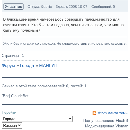
Участник
Откуда: Фастів
Здесь с 2008-10-07
Сообщений: 5
В ближайшее время намереваюсь совершить паломничество для
очистки кармы. Кто был там недавно, чем живет ашрам, чем можно
быть ему полезным?
Жили-были старик со старухой. Не слишком старые, но реально олдовые.
Вне форума
Страницы
1
Форум
»
Города
»
МАНГУП
Сейчас в этой теме пользователей:
0
, гостей:
1
[Bot] ClaudeBot
Перейти
Atom лента темы
Под управлением FluxBB
Модифицировал Visman