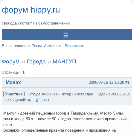
форум hippy.ru
свобода состоит из самоограничений
Вы не вошли.
Темы:
Активные
|
Без ответа
Форум
»
Города
»
МАНГУП
Страницы
1
Монах
2006-09-16 12:13:28
#1
Участник
Откуда: Кишинев - Питер - Амстердам
Здесь с 2006-09-15
Сообщений: 36
Сайт
Мангуп - древний пещерный город в Тавриде/крыму. Место Силы.
там в конце 80-х - начале 90-х годов тусовался и жил прикольный
пипл.
Возникли определенные правила поведения и проживания на