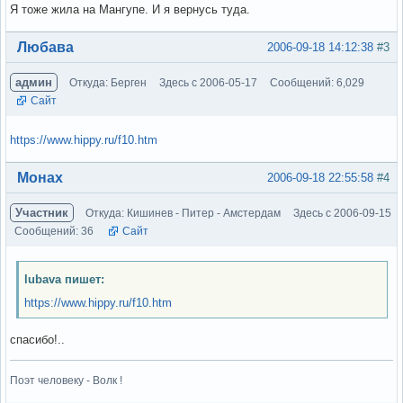
Я тоже жила на Мангупе. И я вернусь туда.
Вне форума
Любава
2006-09-18 14:12:38
#3
админ
Откуда: Берген
Здесь с 2006-05-17
Сообщений: 6,029
Сайт
https://www.hippy.ru/f10.htm
Вне форума
Монах
2006-09-18 22:55:58
#4
Участник
Откуда: Кишинев - Питер - Амстердам
Здесь с 2006-09-15
Сообщений: 36
Сайт
lubava пишет:
https://www.hippy.ru/f10.htm
спасибо!..
Поэт человеку - Волк !