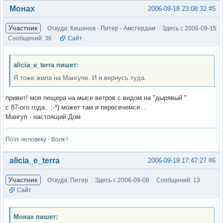
Вне форума
Монах
2006-09-18 23:08:32
#5
Участник
Откуда: Кишинев - Питер - Амстердам
Здесь с 2006-09-15
Сообщений: 36
Сайт
alicia_e_terra пишет:
Я тоже жила на Мангупе. И я вернусь туда.
привет! моя пещера на мысе ветров с видом на "дырявый "
с 87-ого года.. ;-*) может там и пересечемся ..
Мангуп - настоящий Дом
Поэт человеку - Волк !
Вне форума
alicia_e_terra
2006-09-19 17:47:27
#6
Участник
Откуда: Питер
Здесь с 2006-09-08
Сообщений: 13
Сайт
Монах пишет: