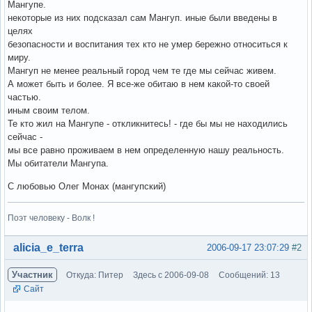
Мангупе.
некоторые из них подсказал сам Мангуп. иные были введены в
целях
безопасности и воспитания тех кто не умер бережно относиться к
миру.
Мангуп не менее реальный город чем те где мы сейчас живем.
А может быть и более. Я все-же обитаю в нем какой-то своей
частью.
иным своим телом.
Те кто жил на Мангупе - откликнитесь! - где бы мы не находились
сейчас -
мы все равно проживаем в нем определенную нашу реальность.
Мы обитатели Мангупа.
С любовью Олег Монах (мангупский)
Поэт человеку - Волк !
Вне форума
alicia_e_terra
2006-09-17 23:07:29
#2
Участник
Откуда: Питер
Здесь с 2006-09-08
Сообщений: 13
Сайт