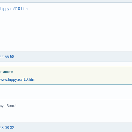
.hippy.ru/f10.htm
22:55:58
 пишет:
/www.hippy.ru/f10.htm
у - Волк !
23:08:32