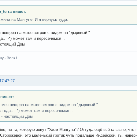
e_terra пишет:
 жила на Мангупе. И я вернусь туда.
я пещера на мысе ветров с видом на "дырявый "
да.. ;-*) может там и пересечемся ..
астоящий Дом
у - Волк !
17:47:27
 пишет:
! моя пещера на мысе ветров с видом на "дырявый "
о года.. ;-*) может там и пересечемся ..
 - настоящий Дом
йно, не та, которую зовут "Ухом Мангупа"? Оттуда ещё всё слышно, что
 Сторожевой, это маленький гротик чуть подальше Индейской, ты, навер