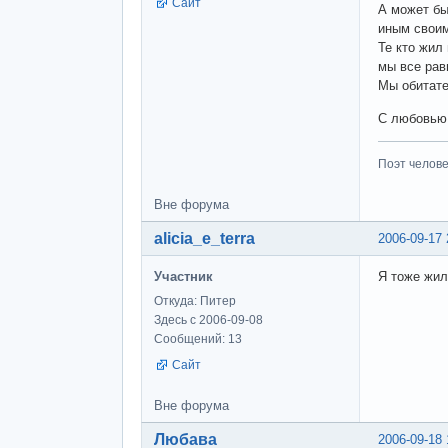
Сайт
А может бы
иным своим
Те кто жил 
мы все рав
Мы обитате
С любовью 
Поэт человек
Вне форума
alicia_e_terra
2006-09-17 
Участник
Я тоже жил
Откуда: Питер
Здесь с 2006-09-08
Сообщений: 13
Сайт
Вне форума
Любава
2006-09-18 