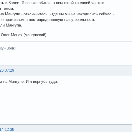
ть и более. Я все-же обитаю в нем какой-то своей частью.
 телом.
на Мангупе - откликнитесь! - где бы мы не находились сейчас -
но проживаем в нем определенную нашу реальность.
ли Мангупа.
Олег Монах (мангупский)
у - Волк !
23:07:29
а на Мангупе. И я вернусь туда.
14:12:38