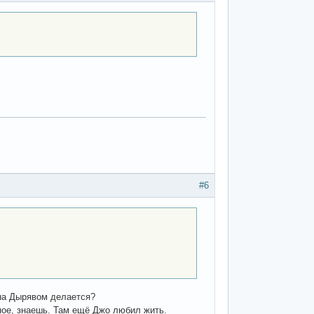
#6
 на Дырявом делается?
ное, знаешь. Там ещё Джо любил жить.