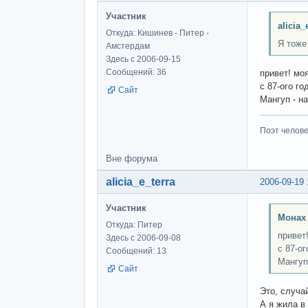
Участник
alicia_
Откуда: Кишинев - Питер -
Я тоже
Амстердам
Здесь с 2006-09-15
Сообщений: 36
привет! мо
с 87-ого го
Сайт
Мангуп - н
Поэт человек
Вне форума
alicia_e_terra
2006-09-19 
Участник
Монах
Откуда: Питер
привет
Здесь с 2006-09-08
с 87-ог
Сообщений: 13
Мангуп
Сайт
Это, случа
А я жила в