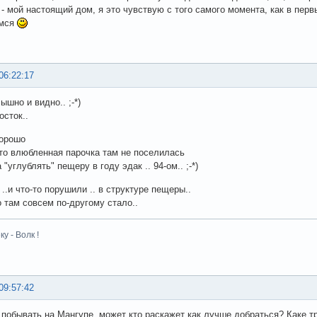
 - мой настоящий дом, я это чувствую с того самого момента, как в перв
ёмся
06:22:17
ышно и видно.. ;-*)
осток..
хорошо
-то влюбленная парочка там не поселилась
 "углублять" пещеру в году эдак .. 94-ом.. ;-*)
..и что-то порушили .. в структуре пещеры..
о там совсем по-другому стало..
у - Волк !
09:57:42
 побывать на Мангупе, может кто раскажет как лучше добраться? Каке тр