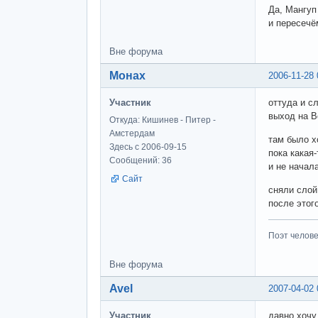
Да, Мангуп
и пересеч
Вне форума
Монах
2006-11-28 
Участник
оттуда и сл
выход на В
Откуда: Кишинев - Питер -
Амстердам
там было 
Здесь с 2006-09-15
пока какая
Сообщений: 36
и не начала
Сайт
сняли слой 
после этог
Поэт человек
Вне форума
Avel
2007-04-02 
Участник
давно хочу