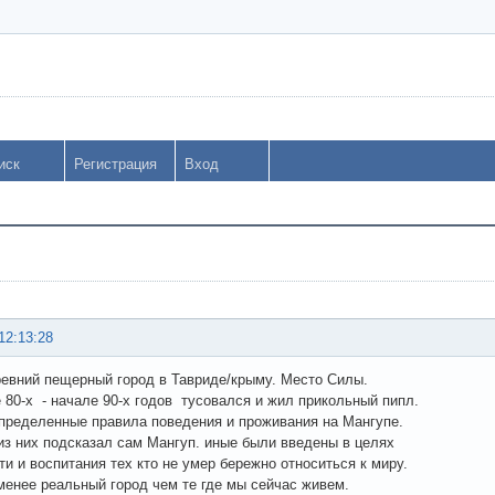
иск
Регистрация
Вход
12:13:28
ревний пещерный город в Тавриде/крыму. Место Силы.
е 80-х - начале 90-х годов тусовался и жил прикольный пипл.
пределенные правила поведения и проживания на Мангупе.
из них подсказал сам Мангуп. иные были введены в целях
ти и воспитания тех кто не умер бережно относиться к миру.
менее реальный город чем те где мы сейчас живем.