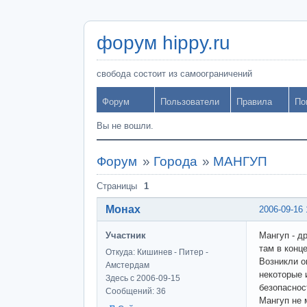
форум hippy.ru
свобода состоит из самоограничений
Форум
Пользователи
Правила
По
Вы не вошли.
Форум
»
Города
»
МАНГУП
Страницы
1
Монах
2006-09-16 
Участник
Мангуп - д
там в конц
Откуда: Кишинев - Питер -
Возникли о
Амстердам
некоторые 
Здесь с 2006-09-15
безопаснос
Сообщений: 36
Мангуп не 