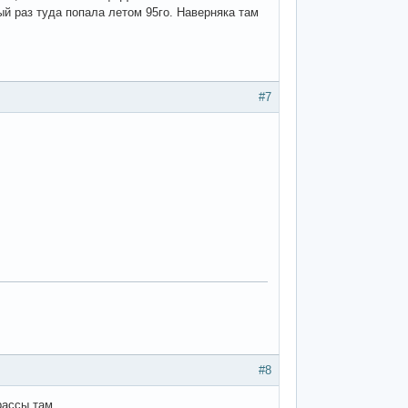
ый раз туда попала летом 95го. Наверняка там
#7
#8
ассы там...